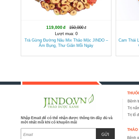
119,000
150,000
Lượt mua: 0
Trà Gừng Đường Nâu Mix Thảo Mộc JINDO –
Cam Thái L
Ấm Bụng, Thư Giãn Mỗi Ngày
THUỐC
Bệnh tr
Trị nấ
Trị tổ 
Nhập Email để có thể nhận được thông tin đầy đủ và
mới nhất mỗi khi có khuyến mãi
THẢO 
GỬI
Bệnh 