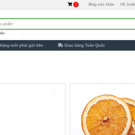
Blog sức khỏe
Về Jind
0
iến
…
hàng mới phải gửi tiền
Giao hàng Toàn Quốc
-40%