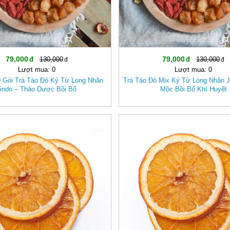
79,000
79,000
130,000
130,000
Lượt mua: 0
Lượt mua: 0
 Gói Trà Táo Đỏ Kỷ Tử Long Nhãn
Trà Táo Đỏ Mix Kỷ Tử Long Nhãn J
indo – Thảo Dược Bồi Bổ
Mộc Bồi Bổ Khí Huyết
-18%