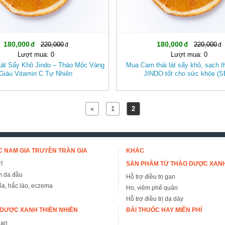
180,000
180,000
220,000
220,000
Lượt mua: 0
Lượt mua: 0
át Sấy Khô Jindo – Thảo Mộc Vàng
Mua Cam thái lát sấy khô, sạch 
Giàu Vitamin C Tự Nhiên
JINDO tốt cho sức khỏe (
«
1
2
 NAM GIA TRUYỀN TRẦN GIA
KHÁC
ĩ
SẢN PHẨM TỪ THẢO DƯỢC XAN
m da đầu
Hỗ trợ điều trị gan
đỉa, hắc lào, eczema
Ho, viêm phế quản
Hỗ trợ điều trị dạ dày
DƯỢC XANH THIÊN NHIÊN
BÀI THUỐC HAY MIỄN PHÍ
gan