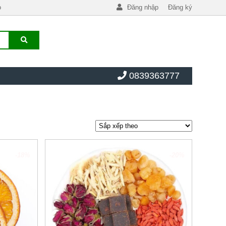
o
Đăng nhập
Đăng ký
0839363777
-18%
-20%