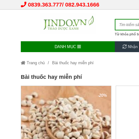
0839.363.777
082.943.1666
Từ khóa phổ b
DANH MỤC
Nhận 
Trang chủ
Bài thuốc hay miễn phí
Bài thuốc hay miễn phí
-20%