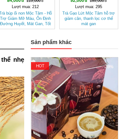
84,000
92,000
119,000
159,000
Lượt mua: 212
Lượt mua: 295
Trà búp ổi non Mộc Tâm - Hỗ
Trà Gạo Lứt Mộc Tâm hỗ trợ
Trợ Giảm Mỡ Máu, Ổn Định
giảm cân, thanh lọc cơ thể
Đường Huyết, Mát Gan, Tốt
mát gan
Cho Tim Mạch- Hệ Tiêu Hóa
Sản phẩm khác
 thể nhẹ
HOT
-39%