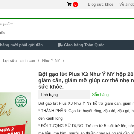
Blog sức khỏe
Về Jind
0
iến
…
hàng mới phải gửi tiền
Giao hàng Toàn Quốc
Lợi sữa - sinh con
Như Ý NY
giảm mỡ giúp cơ thể nhẹ nhàng, tốt cho sức khỏe.
Bột gạo lứt Plus X3 Như Ý NY hộp 20
giảm cân, giảm mỡ giúp cơ thể nhẹ n
sức khỏe.
Tình trạng
Sẵn hàng
Bột gạo lứt Plus X3 Như Ý NY hỗ trợ giảm cân, giảm
* THÀNH PHẦN: Gạo lứt huyết rồng, đậu đỏ, đậu gà, h
đen xanh lòng
* ĐỐI TƯỢNG SỬ DỤNG: Trẻ em từ 5 tuổi trở lên, s
mẹ bầu, mẹ bỉm, người ăn thuần chay và người cần h