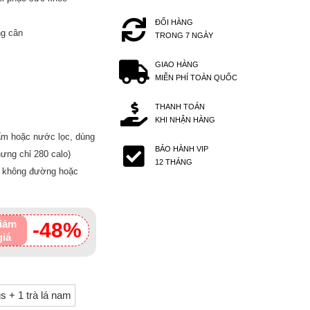
ĐỔI HÀNG
ng cân
TRONG 7 NGÀY
GIAO HÀNG
MIỄN PHÍ TOÀN QUỐC
THANH TOÁN
KHI NHẬN HÀNG
ấm hoặc nước lọc, dùng
BẢO HÀNH VIP
hưng chỉ 280 calo)
12 THÁNG
ơi không đường hoặc
iảm
-48%
giá
s + 1 trà lá nam