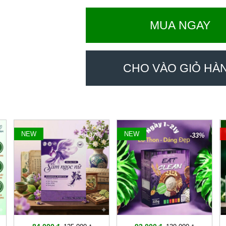
MUA NGAY
CHO VÀO GIỎ HÀ
NEW
NEW
-37%
-33%