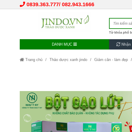
0839.363.777
082.943.1666
Từ khóa phổ b
DANH MỤC
Nhận 
Trang chủ
Thảo dược xanh jindo
Giảm cân - làm đẹp
Bột gạo lứt Plus X3 Như Ý NY hộp 20 góix28g hỗ trợ giảm cân, 