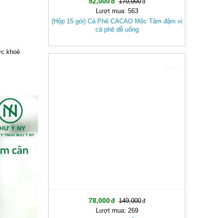
92,000
170,000
Lượt mua: 563
(Hộp 15 gói) Cà Phê CACAO Mộc Tâm đậm vị
cà phê dễ uống
ức khoẻ
-47%
78,000
149,000
Lượt mua: 269