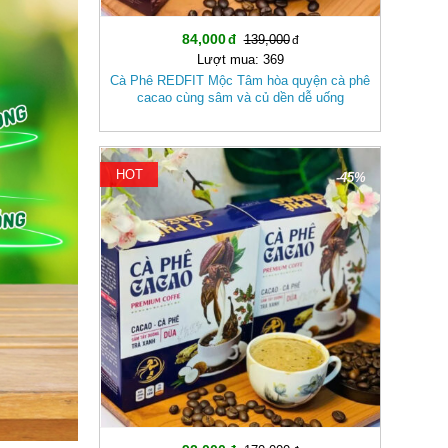
84,000
139,000
Lượt mua: 369
Cà Phê REDFIT Mộc Tâm hòa quyện cà phê
cacao cùng sâm và củ dền dễ uống
HOT
-45%