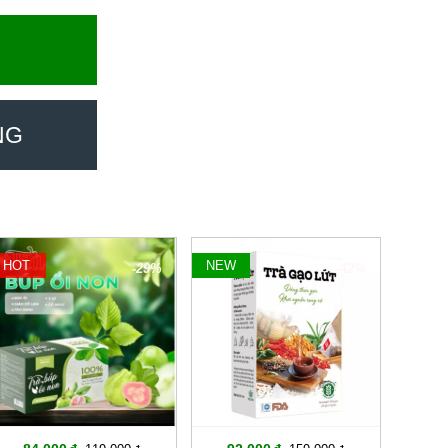
NG
HOT
NEW
-29%
-42%