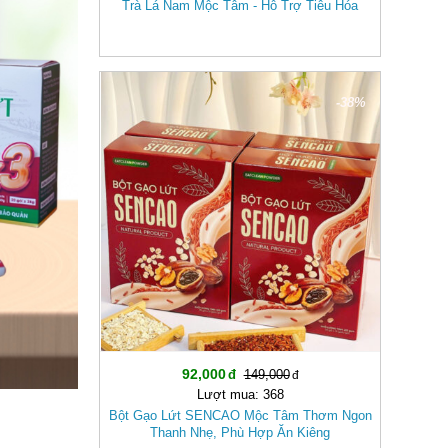
Trà Lá Nam Mộc Tâm - Hỗ Trợ Tiêu Hóa
-38%
92,000
149,000
Lượt mua: 368
Bột Gạo Lứt SENCAO Mộc Tâm Thơm Ngon
Thanh Nhẹ, Phù Hợp Ăn Kiêng