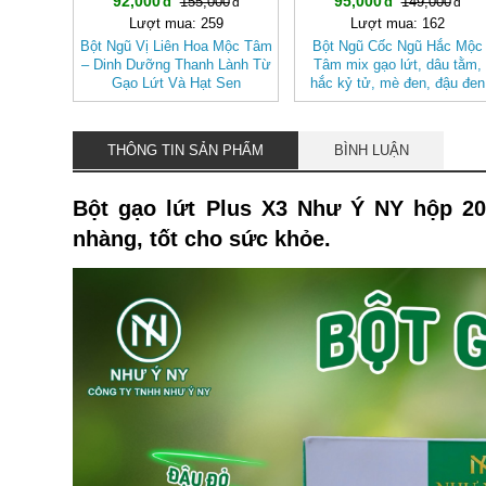
92,000
95,000
155,000
149,000
Lượt mua: 259
Lượt mua: 162
Bột Ngũ Vị Liên Hoa Mộc Tâm
Bột Ngũ Cốc Ngũ Hắc Mộc
– Dinh Dưỡng Thanh Lành Từ
Tâm mix gạo lứt, dâu tằm,
Gạo Lứt Và Hạt Sen
hắc kỷ tử, mè đen, đậu đen
THÔNG TIN SẢN PHẨM
BÌNH LUẬN
Bột gạo lứt Plus X3 Như Ý NY hộp 20
nhàng, tốt cho sức khỏe.