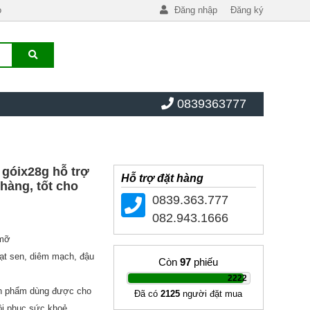
o
Đăng nhập
Đăng ký
0839363777
 góix28g hỗ trợ
Hỗ trợ đặt hàng
hàng, tốt cho
0839.363.777
082.943.1666
 mỡ
ạt sen, diêm mạch, đậu
Còn
97
phiếu
|
2222
ản phẩm dùng được cho
Đã có
2125
người đặt mua
ồi phục sức khoẻ