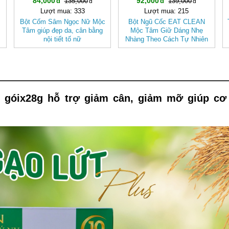
84,000
92,000
135,000
139,000
Lượt mua: 333
Lượt mua: 215
Bột Cốm Sâm Ngọc Nữ Mộc
Bột Ngũ Cốc EAT CLEAN
Tâm giúp đẹp da, cân bằng
Mộc Tâm Giữ Dáng Nhẹ
nội tiết tố nữ
Nhàng Theo Cách Tự Nhiên
 góix28g hỗ trợ giảm cân, giảm mỡ giúp cơ