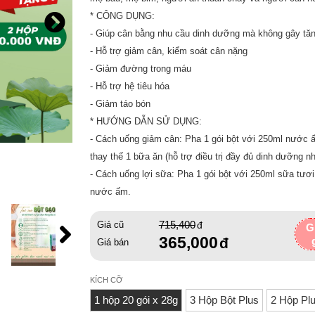
* CÔNG DỤNG:
- Giúp cân bằng nhu cầu dinh dưỡng mà không gây tă
- Hỗ trợ giảm cân, kiểm soát cân nặng
- Giảm đường trong máu
- Hỗ trợ hệ tiêu hóa
- Giảm táo bón
* HƯỚNG DẪN SỬ DỤNG:
- Cách uống giảm cân: Pha 1 gói bột với 250ml nước 
thay thế 1 bữa ăn (hỗ trợ điều trị đầy đủ dinh dưỡng n
- Cách uống lợi sữa: Pha 1 gói bột với 250ml sữa tư
nước ấm.
715,400
Giá cũ
G
365,000
Giá bán
KÍCH CỠ
1 hộp 20 gói x 28g
3 Hộp Bột Plus
2 Hộp Plu