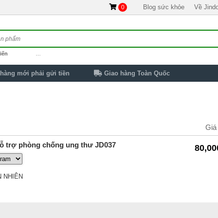
Blog sức khỏe
Về Jind
0
iến
…
hàng mới phải gửi tiền
Giao hàng Toàn Quốc
Giá
Hỗ trợ phòng chống ung thư JD037
80,00
 NHIÊN