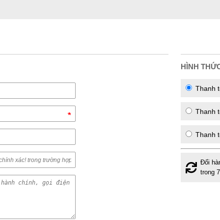
HÌNH THỨ
Thanh t
Thanh to
Thanh t
Đổi hà
trong 