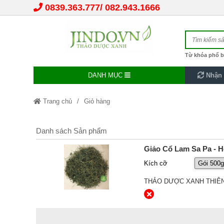
0839.363.777
082.943.1666
Từ khóa phổ b
DANH MỤC
Nhận 
Trang chủ
Giỏ hàng
Danh sách Sản phẩm
Giảo Cổ Lam Sa Pa - 
Kích cỡ
THẢO DƯỢC XANH THIÊN