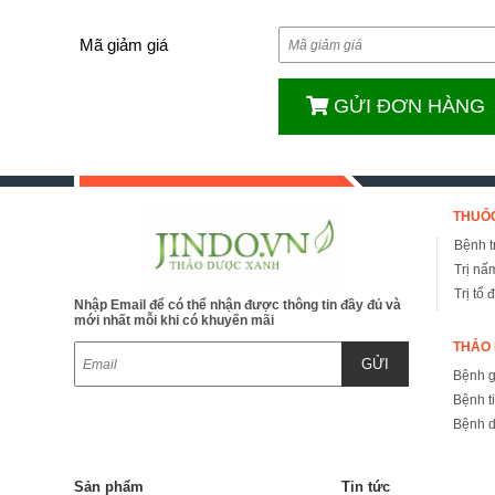
Mã giảm giá
GỬI ĐƠN HÀNG
THUỐC
Bệnh tr
Trị nấ
Trị tổ 
Nhập Email để có thể nhận được thông tin đầy đủ và
mới nhất mỗi khi có khuyến mãi
THẢO 
GỬI
Bệnh 
Bệnh t
Bệnh d
Sản phẩm
Tin tức