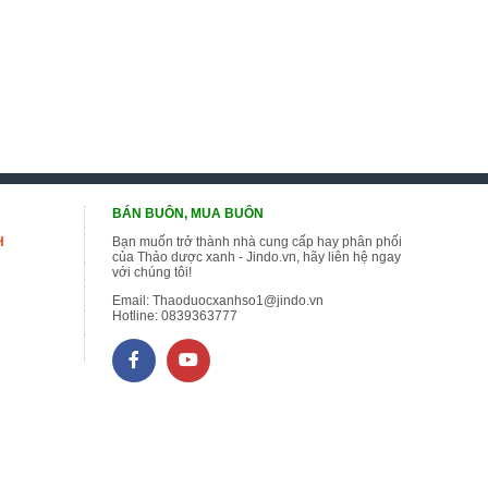
BÁN BUÔN, MUA BUÔN
H
Bạn muốn trở thành nhà cung cấp hay phân phối
của Thảo dược xanh - Jindo.vn, hãy liên hệ ngay
với chúng tôi!
Email:
Thaoduocxanhso1@jindo.vn
Hotline:
0839363777