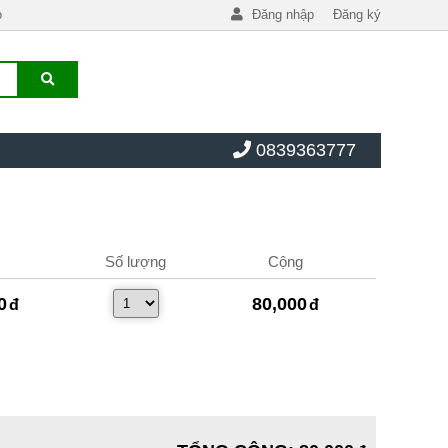
o
Đăng nhập
Đăng ký
0839363777
Số lượng
Cộng
0
80,000