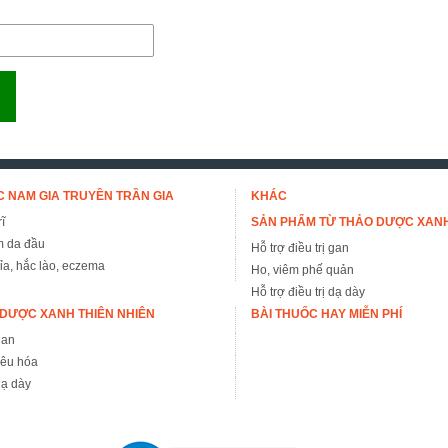
 NAM GIA TRUYỀN TRẦN GIA
KHÁC
ĩ
SẢN PHẨM TỪ THẢO DƯỢC XAN
m da đầu
Hỗ trợ điều trị gan
đỉa, hắc lào, eczema
Ho, viêm phế quản
Hỗ trợ điều trị dạ dày
DƯỢC XANH THIÊN NHIÊN
BÀI THUỐC HAY MIỄN PHÍ
gan
iêu hóa
ạ dày