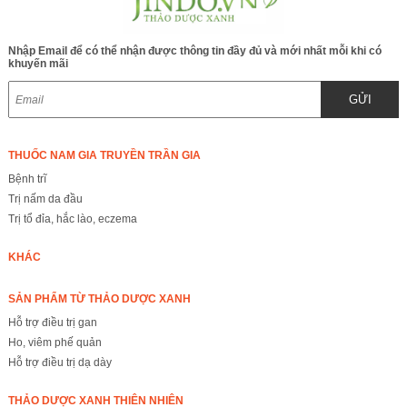
Nhập Email để có thể nhận được thông tin đầy đủ và mới nhất mỗi khi có
khuyến mãi
GỬI
THUỐC NAM GIA TRUYỀN TRẦN GIA
Bệnh trĩ
Trị nấm da đầu
Trị tổ đỉa, hắc lào, eczema
KHÁC
SẢN PHẨM TỪ THẢO DƯỢC XANH
Hỗ trợ điều trị gan
Ho, viêm phế quản
Hỗ trợ điều trị dạ dày
THẢO DƯỢC XANH THIÊN NHIÊN