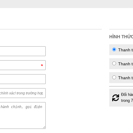
HÌNH THỨ
Thanh t
Thanh to
Thanh t
Đổi hà
trong 