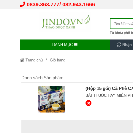
0839.363.777
082.943.1666
Từ khóa phổ b
DANH MỤC
Nhận 
Trang chủ
Giỏ hàng
Danh sách Sản phẩm
(Hộp 15 gói) Cà Phê 
BÀI THUỐC HAY MIỄN PH