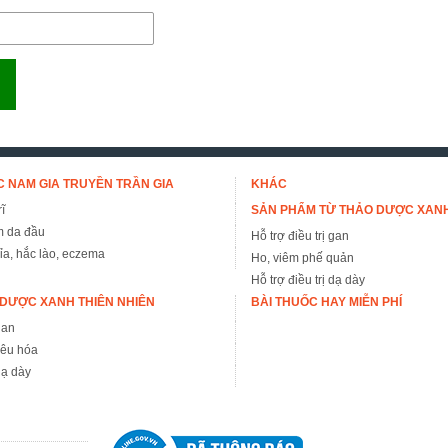
 NAM GIA TRUYỀN TRẦN GIA
KHÁC
ĩ
SẢN PHẨM TỪ THẢO DƯỢC XAN
m da đầu
Hỗ trợ điều trị gan
đỉa, hắc lào, eczema
Ho, viêm phế quản
Hỗ trợ điều trị dạ dày
DƯỢC XANH THIÊN NHIÊN
BÀI THUỐC HAY MIỄN PHÍ
gan
iêu hóa
ạ dày