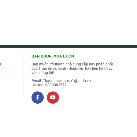
BÁN BUÔN, MUA BUÔN
H
Bạn muốn trở thành nhà cung cấp hay phân phối
của Thảo dược xanh - Jindo.vn, hãy liên hệ ngay
với chúng tôi!
Email:
Thaoduocxanhso1@jindo.vn
Hotline:
0839363777