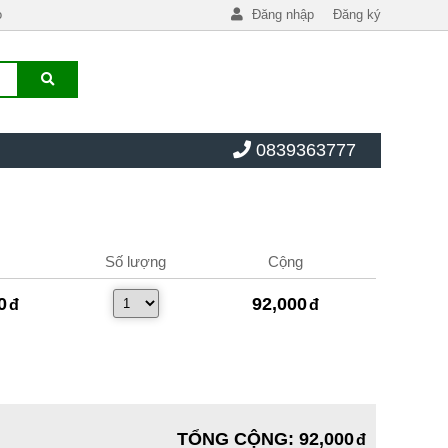
o
Đăng nhập
Đăng ký
0839363777
Số lượng
Cộng
0
92,000
TỔNG CỘNG
:
92,000