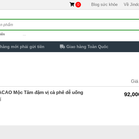
Blog sức khỏe
Về Jind
0
iến
…
hàng mới phải gửi tiền
Giao hàng Toàn Quốc
Giá
CACAO Mộc Tâm đậm vị cà phê dễ uống
92,00
Í