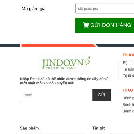
Mã giảm giá
GỬI ĐƠN HÀNG
THUỐC
Bệnh tr
Trị nấ
Trị tổ 
Nhập Email để có thể nhận được thông tin đầy đủ và
mới nhất mỗi khi có khuyến mãi
THẢO 
GỬI
Bệnh 
Bệnh t
Bệnh d
Sản phẩm
Tin tức