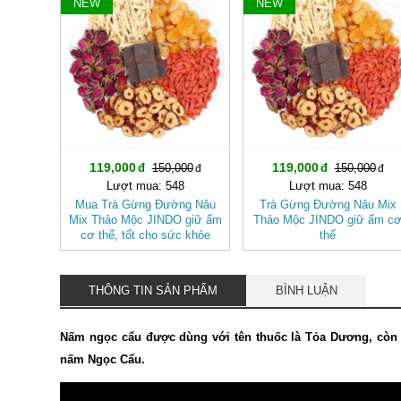
NEW
NEW
-20%
-20%
119,000
119,000
150,000
150,000
Lượt mua: 548
Lượt mua: 548
Mua Trà Gừng Đường Nâu
Trà Gừng Đường Nâu Mix
Mix Thảo Mộc JINDO giữ ấm
Thảo Mộc JINDO giữ ấm c
cơ thể, tốt cho sức khỏe
thể
THÔNG TIN SẢN PHẨM
BÌNH LUẬN
Nấm ngọc cẩu được dùng với tên thuốc là Tỏa Dương, còn 
nấm Ngọc Cẩu.