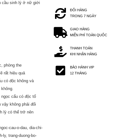
 cầu sinh lý ở nữ giới
ĐỔI HÀNG
TRONG 7 NGÀY
GIAO HÀNG
MIỄN PHÍ TOÀN QUỐC
THANH TOÁN
KHI NHẬN HÀNG
c, phòng the
BẢO HÀNH VIP
ẽ rất hiệu quả
12 THÁNG
u có độc không và
y không.
 ngọc cẩu có độc tố
ù vậy không phải đối
 lý có thể trở nên
oc-cau-o-dau, dia-chi-
-ly, trang-duong-bo-