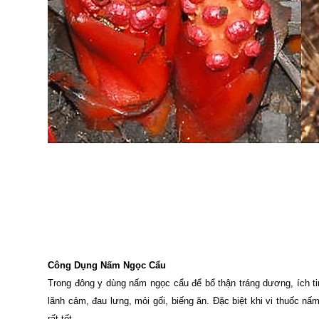
Công Dụng Nấm Ngọc Cẩu
Trong đông y dùng nấm ngọc cẩu để bổ thận tráng dương, ích tinh 
lãnh cảm, đau lưng, mỏi gối, biếng ăn. Đặc biệt khi vi thuốc nấ
rất tốt.