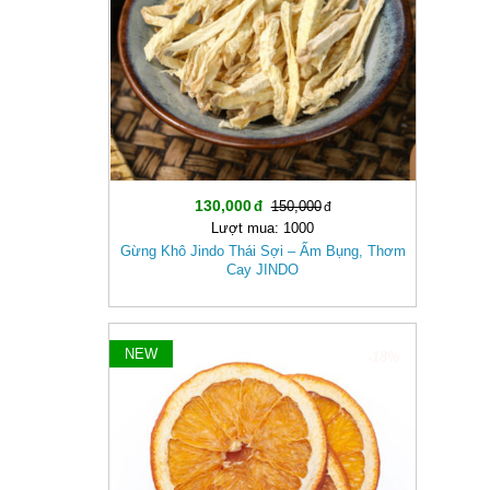
130,000
150,000
Lượt mua: 1000
Gừng Khô Jindo Thái Sợi – Ấm Bụng, Thơm
Cay JINDO
NEW
-18%