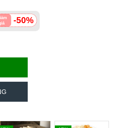
iảm
-50%
giá
NG