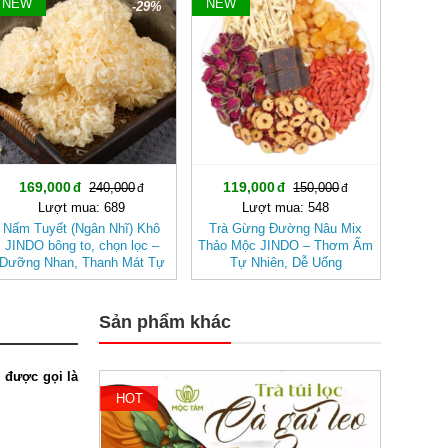
NEW
NEW
-29%
-20%
169,000
119,000
240,000
150,000
Lượt mua: 689
Lượt mua: 548
Nấm Tuyết (Ngân Nhĩ) Khô
Trà Gừng Đường Nâu Mix
JINDO bông to, chọn lọc –
Thảo Mộc JINDO – Thơm Ấm
Dưỡng Nhan, Thanh Mát Tự
Tự Nhiên, Dễ Uống
Nhiên
Sản phẩm khác
 được gọi là
HOT
-40%