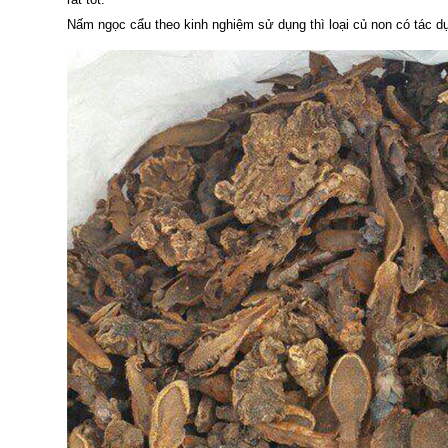
Nấm ngọc cẩu theo kinh nghiệm sử dụng thì loại củ non có tác dụn