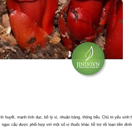
huyết, mạnh tình dục, bổ tỳ vị, nhuận tràng, thông tiểu. Chủ trị yếu sinh l
m ngọc cẩu được phối hợp với một số vị thuốc khác hỗ trợ rối loạn tiền đìn