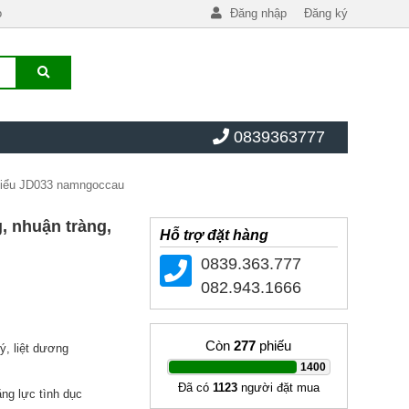
o
Đăng nhập
Đăng ký
0839363777
 tiểu JD033 namngoccau
, nhuận tràng,
Hỗ trợ đặt hàng
0839.363.777
082.943.1666
Còn
277
phiếu
ý, liệt dương
|
1400
Đã có
1123
người đặt mua
ng lực tình dục