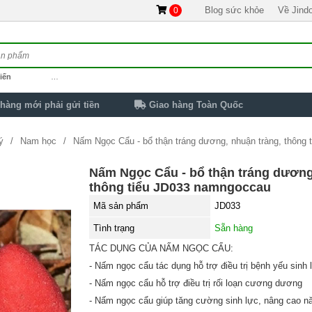
Blog sức khỏe
Về Jind
0
iến
…
hàng mới phải gửi tiền
Giao hàng Toàn Quốc
ý
Nam học
Nấm Ngọc Cẩu - bổ thận tráng dương, nhuận tràng, thông
Nấm Ngọc Cẩu - bổ thận tráng dương
thông tiểu JD033 namngoccau
Mã sản phẩm
JD033
Tình trạng
Sẵn hàng
TÁC DỤNG CỦA NẤM NGỌC CẨU:
- Nấm ngọc cẩu tác dụng hỗ trợ điều trị bệnh yếu sinh l
- Nấm ngọc cẩu hỗ trợ điều trị rối loạn cương dương
- Nấm ngọc cẩu giúp tăng cường sinh lực, nâng cao nă