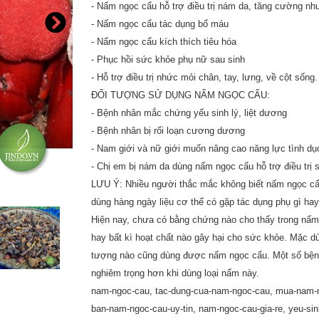
- Nấm ngọc cẩu hỗ trợ điều trị nám da, tăng cường nhu
- Nấm ngọc cẩu tác dụng bổ máu
- Nấm ngọc cẩu kích thích tiêu hóa
- Phục hồi sức khỏe phụ nữ sau sinh
- Hỗ trợ điều trị nhức mỏi chân, tay, lưng, về cột sống.
ĐỐI TƯỢNG SỬ DỤNG NẤM NGỌC CẨU:
- Bệnh nhân mắc chứng yếu sinh lý, liệt dương
- Bệnh nhân bị rối loạn cương dương
- Nam giới và nữ giới muốn nâng cao năng lực tình dụ
- Chị em bị nám da dùng nấm ngọc cẩu hỗ trợ điều trị s
LƯU Ý: Nhiều người thắc mắc không biết nấm ngọc cẩ
dùng hàng ngày liệu cơ thể có gặp tác dụng phụ gì ha
Hiện nay, chưa có bằng chứng nào cho thấy trong nấm
hay bất kì hoạt chất nào gây hại cho sức khỏe. Mặc d
tượng nào cũng dùng được nấm ngọc cẩu. Một số bệnh
nghiêm trọng hơn khi dùng loại nấm này.
nam-ngoc-cau, tac-dung-cua-nam-ngoc-cau, mua-nam-ng
ban-nam-ngoc-cau-uy-tin, nam-ngoc-cau-gia-re, yeu-sinh