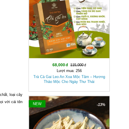
68,000
115,000
Lượt mua: 256
Trà Cà Gai Leo An Xoa Mộc Tâm – Hương
Thảo Mộc Cho Ngày Thư Thái
chất, loại cây
i với cái tên
NEW
-13%