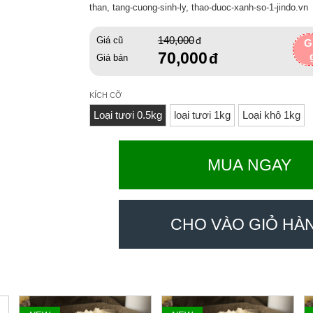
than, tang-cuong-sinh-ly, thao-duoc-xanh-so-1-jindo.vn
140,000
Giá cũ
G
70,000
Giá bán
KÍCH CỠ
Loại tươi 0.5kg
loại tươi 1kg
Loại khô 1kg
MUA NGAY
CHO VÀO GIỎ HÀ