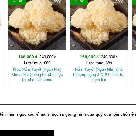
NEW
NEW
-29%
-29%
169,000
169,000
240,000
240,000
Lượt mua: 689
Lượt mua: 689
Mua Nấm Tuyết (Ngân Nhĩ)
Nấm Tuyết (Ngân Nhĩ) Khô
ơ
Khô JINDO bông to, chọn lọc
thượng hạng JINDO bông to,
tốt cho sức khỏe
chọn lọc
tên nấm ngọc cẩu vì nấm mọc ra giống hình của quý của loài chó nên