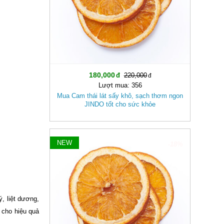
180,000
220,000
Lượt mua: 356
Mua Cam thái lát sấy khô, sạch thơm ngon
JINDO tốt cho sức khỏe
NEW
-18%
ý, liệt dương,
h cho hiệu quả