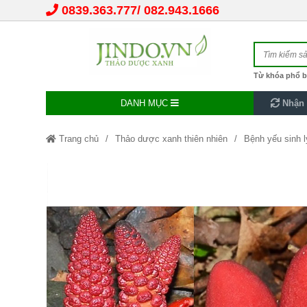
0839.363.777
082.943.1666
Từ khóa phổ b
DANH MỤC
Nhận 
Trang chủ
Thảo dược xanh thiên nhiên
Bệnh yếu sinh l