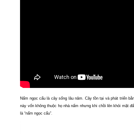
Nấm ngọc cẩu là cây sống lâu năm. Cây tồn tại và phát triển bằn
này vốn không thuộc họ nhà nấm nhưng khi chồi lên khỏi mặt đấ
là “nấm ngọc cẩu”.