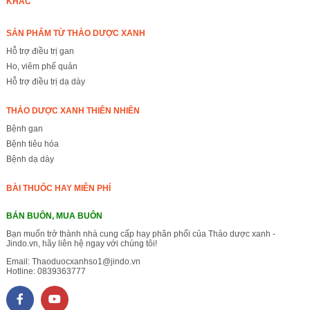
KHÁC
SẢN PHẨM TỪ THẢO DƯỢC XANH
Hỗ trợ điều trị gan
Ho, viêm phế quản
Hỗ trợ điều trị dạ dày
THẢO DƯỢC XANH THIÊN NHIÊN
Bệnh gan
Bệnh tiêu hóa
Bệnh dạ dày
BÀI THUỐC HAY MIỄN PHÍ
BÁN BUÔN, MUA BUÔN
Bạn muốn trở thành nhà cung cấp hay phân phối của Thảo dược xanh -
Jindo.vn, hãy liên hệ ngay với chúng tôi!
Email:
Thaoduocxanhso1@jindo.vn
Hotline:
0839363777