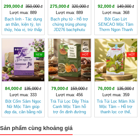
299,000
275,000
92,000
350,000
320,000
149,000
Lượt mua: 889
Lượt mua: 889
Lượt mua: 368
Bạch linh - Tác dụng
Bạch phụ tử - Hỗ trợ
Bột Gạo Lứt
an thần, kiện tỳ, lợi
chứng trúng phong
SENCAO Mộc Tâm
thủy, hòa vị, trừ thấp
JD276 bachphutu
Thơm Ngon Thanh
JD275 bachlinh
Nhẹ, Phù Hợp Ăn
Kiêng
-37%
-50%
-43%
NEW
HOT
HOT
84,000
79,000
76,000
135,000
159,000
135,000
Lượt mua: 333
Lượt mua: 456
Lượt mua: 359
Bột Cốm Sâm Ngọc
Trà Túi Lọc Dây Thìa
Trà Túi Lọc Mâm Xôi
Nữ Mộc Tâm giúp
Canh Mộc Tâm hỗ
Mộc Tâm – Hỗ trợ
đẹp da, cân bằng nội
trợ ổn định đường
thanh lọc cơ thể,
tiết tố nữ
huyết
mang lại cảm giác
nhẹ nhàng
Sản phẩm cùng khoảng giá