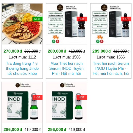
-30%
-30%
-30%
NEW
HOT
HOT
270,000
289,000
289,000
386,000
413,000
413,000
Lượt mua: 1112
Lượt mua: 1566
Lượt mua: 1566
Trà đông trùng 7 vị
Mua Triệt hôi nách
Triệt hôi nách Serum
thượng hạng Jindo
Serum INOD Huyền
INOD Huyền Phi -
tốt cho sức khỏe
Phi - Hết mùi hôi
Hết mùi hôi nách, hôi
nách, hôi chân, hôi
chân, hôi cơ thể ngay
cơ thể ngay từ lần
từ lần đầu sử dụng
đầu sử dụng
-31%
-31%
HOT
HOT
286,000
286,000
419,000
419,000