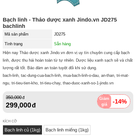
Bạch linh - Thảo dược xanh Jindo.vn JD275
bachlinh
Mã sản phẩm
JD275
Tình trạng
Sẵn hàng
Hiện nay Thảo dược xanh Jindo.vn đơn vị uy tín chuyên cung cấp bạch
linh, được thu hái hoàn toàn từ tự nhiên. Dược liệu xanh sạch sẽ và chất
lượng rất tốt. Bảo đảm an toàn tuyệt đối khi sử dụng.
bach-linh, tac-dung-cua-bach-linh, mua-bach-linh-o-dau, an-than, tri-mat-
ngu, tri-tieu-tien-kho, tri-tieu-chay, thao-duoc-xanh-so-1-jindo.vn
350,000
Giảm
-14%
299,000
giá
KÍCH CỠ
Bạch linh củ (1kg)
Bạch linh miếng (1kg)