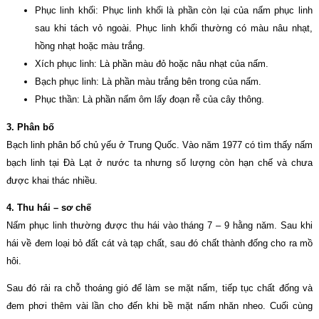
Phục linh khối: Phục linh khối là phần còn lại của nấm phục linh
sau khi tách vỏ ngoài. Phục linh khối thường có màu nâu nhạt,
hồng nhạt hoặc màu trắng.
Xích phục linh: Là phần màu đỏ hoặc nâu nhạt của nấm.
Bạch phục linh: Là phần màu trắng bên trong của nấm.
Phục thần: Là phần nấm ôm lấy đoạn rễ của cây thông.
3. Phân bố
Bạch linh phân bố chủ yếu ở Trung Quốc. Vào năm 1977 có tìm thấy nấm
bạch linh tại Đà Lạt ở nước ta nhưng số lượng còn hạn chế và chưa
được khai thác nhiều.
4. Thu hái – sơ chế
Nấm phục linh thường được thu hái vào tháng 7 – 9 hằng năm. Sau khi
hái về đem loại bỏ đất cát và tạp chất, sau đó chất thành đống cho ra mồ
hôi.
Sau đó rải ra chỗ thoáng gió để làm se mặt nấm, tiếp tục chất đống và
đem phơi thêm vài lần cho đến khi bề mặt nấm nhăn nheo. Cuối cùng