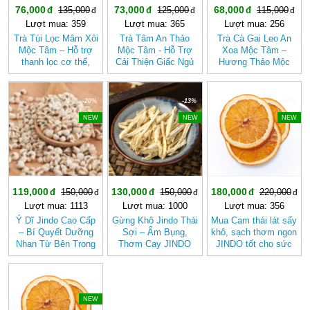
76,000
73,000
68,000
135,000
125,000
115,000
Lượt mua: 359
Lượt mua: 365
Lượt mua: 256
Trà Túi Lọc Mâm Xôi
Trà Tâm An Thảo
Trà Cà Gai Leo An
Mộc Tâm – Hỗ trợ
Mộc Tâm - Hỗ Trợ
Xoa Mộc Tâm –
thanh lọc cơ thể,
Cải Thiện Giấc Ngủ
Hương Thảo Mộc
mang lại cảm giác
(Hộp 30 túi lọc)
Cho Ngày Thư Thái
nhẹ nhàng
-20%
-13%
-18%
NEW
NEW
NEW
119,000
130,000
180,000
150,000
150,000
220,000
Lượt mua: 1113
Lượt mua: 1000
Lượt mua: 356
Ý Dĩ Jindo Cao Cấp
Gừng Khô Jindo Thái
Mua Cam thái lát sấy
– Bí Quyết Dưỡng
Sợi – Ấm Bụng,
khô, sạch thơm ngon
Nhan Từ Bên Trong
Thơm Cay JINDO
JINDO tốt cho sức
khỏe
-18%
NEW