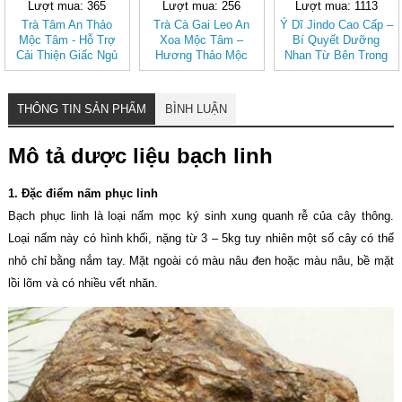
Lượt mua: 365
Lượt mua: 256
Lượt mua: 1113
Trà Tâm An Thảo
Trà Cà Gai Leo An
Ý Dĩ Jindo Cao Cấp –
Mộc Tâm - Hỗ Trợ
Xoa Mộc Tâm –
Bí Quyết Dưỡng
Cải Thiện Giấc Ngủ
Hương Thảo Mộc
Nhan Từ Bên Trong
(Hộp 30 túi lọc)
Cho Ngày Thư Thái
THÔNG TIN SẢN PHẨM
BÌNH LUẬN
Mô tả dược liệu bạch linh
1. Đặc điểm nấm phục linh
Bạch phục linh là loại nấm mọc ký sinh xung quanh rễ của cây thông.
Loại nấm này có hình khối, nặng từ 3 – 5kg tuy nhiên một số cây có thể
nhỏ chỉ bằng nắm tay. Mặt ngoài có màu nâu đen hoặc màu nâu, bề mặt
lồi lõm và có nhiều vết nhăn.