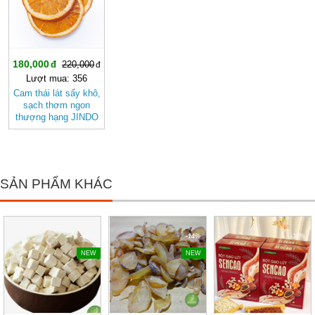
180,000
220,000
Lượt mua: 356
Cam thái lát sấy khô,
sạch thơm ngon
thượng hạng JINDO
tốt cho sức khỏe
SẢN PHẨM KHÁC
-14%
-14%
-38%
NEW
NEW