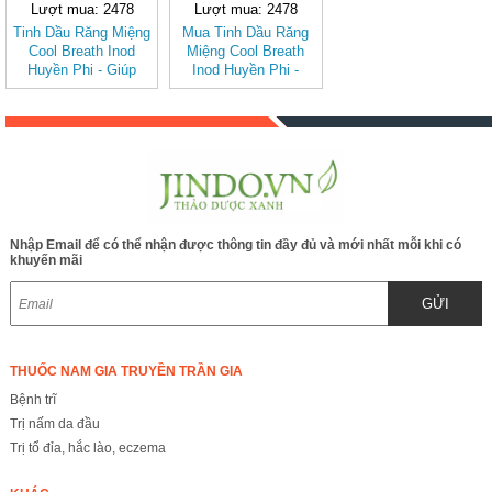
Lượt mua: 2478
Lượt mua: 2478
Tinh Dầu Răng Miệng
Mua Tinh Dầu Răng
Cool Breath Inod
Miệng Cool Breath
Huyền Phi - Giúp
Inod Huyền Phi -
Giảm Sâu Răng, Hôi
Giúp Giảm Sâu Răng,
Miệng
Hôi Miệng, Làm Sạch
Khoang Miệng Cho
Cả Gia Đình
Nhập Email để có thể nhận được thông tin đầy đủ và mới nhất mỗi khi có
khuyến mãi
GỬI
THUỐC NAM GIA TRUYỀN TRẦN GIA
Bệnh trĩ
Trị nấm da đầu
Trị tổ đỉa, hắc lào, eczema