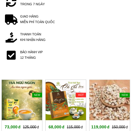
TRONG 7 NGÀY
GIAO HÀNG
MIỄN PHÍ TOÀN QUỐC
THANH TOÁN
KHI NHẬN HÀNG
BẢO HÀNH VIP
12 THÁNG
-41%
-40%
-20%
NEW
HOT
NEW
73,000
68,000
119,000
125,000
115,000
150,000