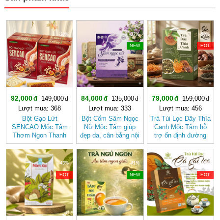
-38%
-37%
-50%
NEW
HOT
92,000
84,000
79,000
149,000
135,000
159,000
Lượt mua: 368
Lượt mua: 333
Lượt mua: 456
Bột Gạo Lứt
Bột Cốm Sâm Ngọc
Trà Túi Lọc Dây Thìa
SENCAO Mộc Tâm
Nữ Mộc Tâm giúp
Canh Mộc Tâm hỗ
Thơm Ngon Thanh
đẹp da, cân bằng nội
trợ ổn định đường
Nhẹ, Phù Hợp Ăn
tiết tố nữ
huyết
Kiêng
-43%
-41%
-40%
HOT
NEW
HOT