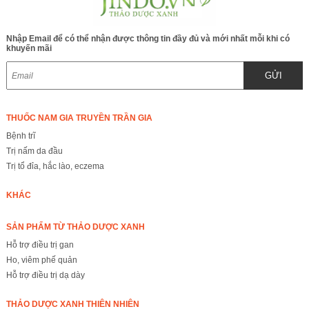
Nhập Email để có thể nhận được thông tin đầy đủ và mới nhất mỗi khi có
khuyến mãi
GỬI
THUỐC NAM GIA TRUYỀN TRẦN GIA
Bệnh trĩ
Trị nấm da đầu
Trị tổ đỉa, hắc lào, eczema
KHÁC
SẢN PHẨM TỪ THẢO DƯỢC XANH
Hỗ trợ điều trị gan
Ho, viêm phế quản
Hỗ trợ điều trị dạ dày
THẢO DƯỢC XANH THIÊN NHIÊN