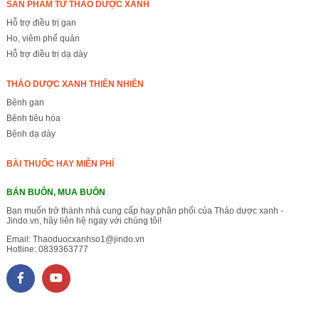
SẢN PHẨM TỪ THẢO DƯỢC XANH
Hỗ trợ điều trị gan
Ho, viêm phế quản
Hỗ trợ điều trị dạ dày
THẢO DƯỢC XANH THIÊN NHIÊN
Bệnh gan
Bệnh tiêu hóa
Bệnh dạ dày
BÀI THUỐC HAY MIỄN PHÍ
BÁN BUÔN, MUA BUÔN
Bạn muốn trở thành nhà cung cấp hay phân phối của Thảo dược xanh -
Jindo.vn, hãy liên hệ ngay với chúng tôi!
Email:
Thaoduocxanhso1@jindo.vn
Hotline:
0839363777