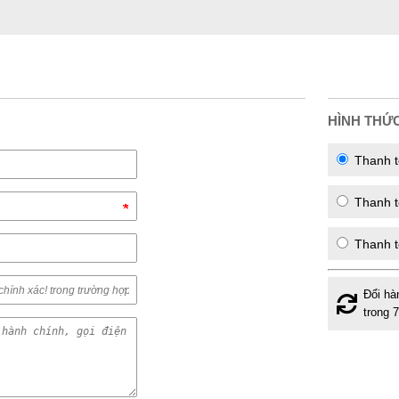
HÌNH THỨ
Thanh t
Thanh to
Thanh t
Đổi hà
trong 