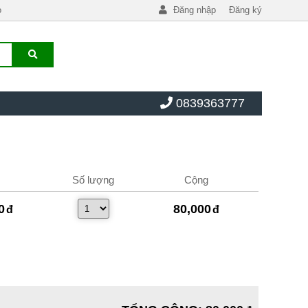
o
Đăng nhập
Đăng ký
0839363777
Số lượng
Cộng
0
80,000