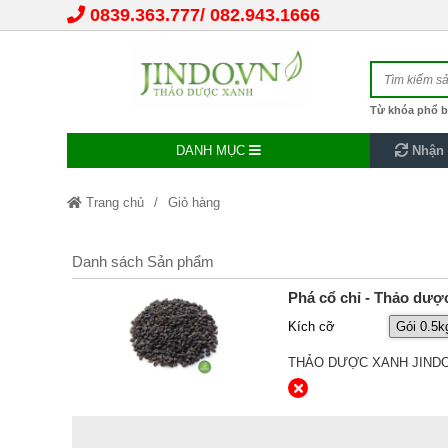
0839.363.777
082.943.1666
Từ khóa phổ b
DANH MỤC
Nhận 
Trang chủ
Giỏ hàng
Danh sách Sản phẩm
Phá cổ chỉ - Thảo dượ
Kích cỡ
THẢO DƯỢC XANH JIND