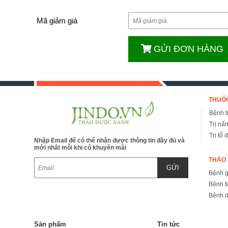
Mã giảm giá
GỬI ĐƠN HÀNG
THUỐC
Bệnh tr
Trị nấ
Trị tổ 
Nhập Email để có thể nhận được thông tin đầy đủ và
mới nhất mỗi khi có khuyến mãi
THẢO 
GỬI
Bệnh 
Bệnh t
Bệnh d
Sản phẩm
Tin tức