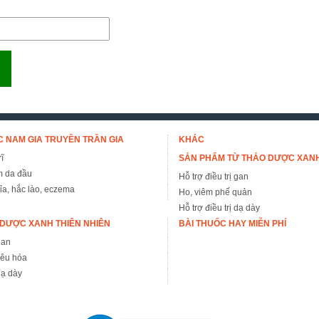
 NAM GIA TRUYỀN TRẦN GIA
KHÁC
ĩ
SẢN PHẨM TỪ THẢO DƯỢC XAN
m da đầu
Hỗ trợ điều trị gan
đỉa, hắc lào, eczema
Ho, viêm phế quản
Hỗ trợ điều trị dạ dày
DƯỢC XANH THIÊN NHIÊN
BÀI THUỐC HAY MIỄN PHÍ
gan
iêu hóa
ạ dày