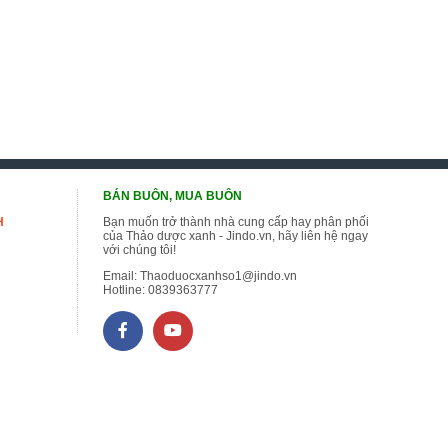
BÁN BUÔN, MUA BUÔN
H
Bạn muốn trở thành nhà cung cấp hay phân phối
của Thảo dược xanh - Jindo.vn, hãy liên hệ ngay
với chúng tôi!
Email:
Thaoduocxanhso1@jindo.vn
Hotline:
0839363777