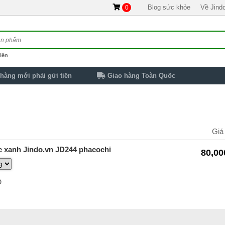
Blog sức khỏe
Về Jind
0
iến
…
hàng mới phải gửi tiền
Giao hàng Toàn Quốc
Giá
c xanh Jindo.vn JD244 phacochi
80,00
O