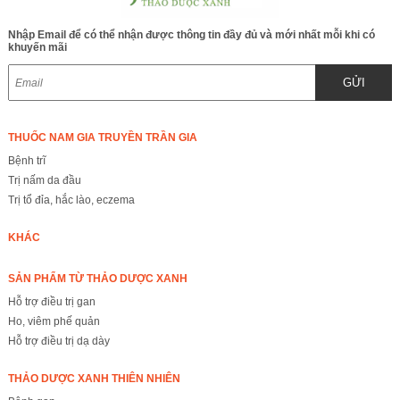
Nhập Email để có thể nhận được thông tin đầy đủ và mới nhất mỗi khi có
khuyến mãi
GỬI
THUỐC NAM GIA TRUYỀN TRẦN GIA
Bệnh trĩ
Trị nấm da đầu
Trị tổ đỉa, hắc lào, eczema
KHÁC
SẢN PHẨM TỪ THẢO DƯỢC XANH
Hỗ trợ điều trị gan
Ho, viêm phế quản
Hỗ trợ điều trị dạ dày
THẢO DƯỢC XANH THIÊN NHIÊN