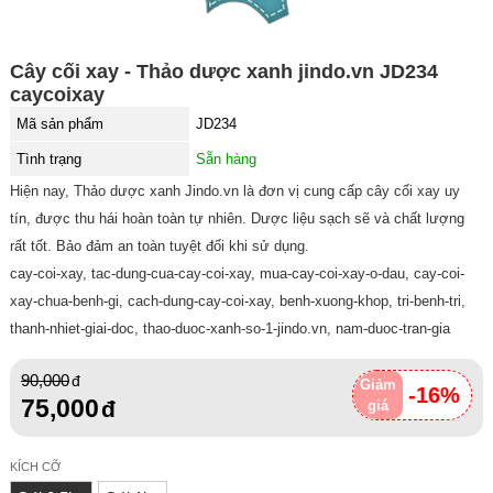
Cây cối xay - Thảo dược xanh jindo.vn JD234
caycoixay
Mã sản phẩm
JD234
Tình trạng
Sẵn hàng
Hiện nay, Thảo dược xanh Jindo.vn là đơn vị cung cấp cây cối xay uy
tín, được thu hái hoàn toàn tự nhiên. Dược liệu sạch sẽ và chất lượng
rất tốt. Bảo đảm an toàn tuyệt đối khi sử dụng.
cay-coi-xay, tac-dung-cua-cay-coi-xay, mua-cay-coi-xay-o-dau, cay-coi-
xay-chua-benh-gi, cach-dung-cay-coi-xay, benh-xuong-khop, tri-benh-tri,
thanh-nhiet-giai-doc, thao-duoc-xanh-so-1-jindo.vn, nam-duoc-tran-gia
90,000
Giảm
-16%
75,000
giá
KÍCH CỠ