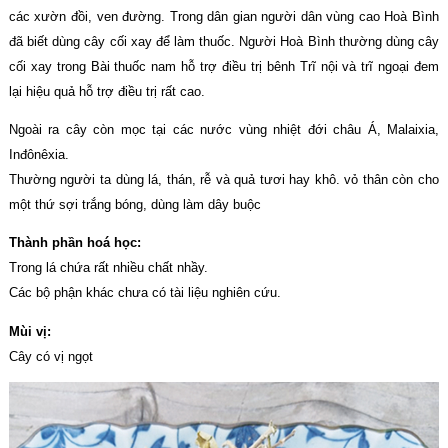
các xườn đồi, ven đường. Trong dân gian người dân vùng cao Hoà Bình
đã biết dùng cây cối xay để làm thuốc. Người Hoà Bình thường dùng cây
cối xay trong Bài thuốc nam hỗ trợ điều trị bênh Trĩ nội và trĩ ngoại đem
lại hiệu quả hỗ trợ điều trị rất cao.
Ngoài ra cây còn mọc tại các nước vùng nhiệt đới châu Á, Malaixia,
Inđônêxia.
Thường người ta dùng lá, thán, rễ và quả tươi hay khô. vỏ thân còn cho
một thứ sợi trắng bóng, dùng làm dây buộc
Thành phần hoá học:
Trong lá chứa rất nhiều chất nhầy.
Các bộ phận khác chưa có tài liệu nghiên cứu.
Mùi vị:
Cây có vị ngọt