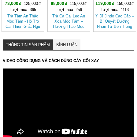
73,000
68,000
119,000
125,000
115,000
150,000
Lượt mua: 365
Lượt mua: 256
Lượt mua: 1113
Trà Tâm An Thảo
Trà Cà Gai Leo An
Ý Dĩ Jindo Cao Cấp –
Mộc Tâm - Hỗ Trợ
Xoa Mộc Tâm –
Bí Quyết Dưỡng
Cải Thiện Giấc Ngủ
Hương Thảo Mộc
Nhan Từ Bên Trong
(Hộp 30 túi lọc)
Cho Ngày Thư Thái
THÔNG TIN SẢN PHẨM
BÌNH LUẬN
VIDEO CÔNG DỤNG VÀ CÁCH DÙNG CÂY CỐI XAY