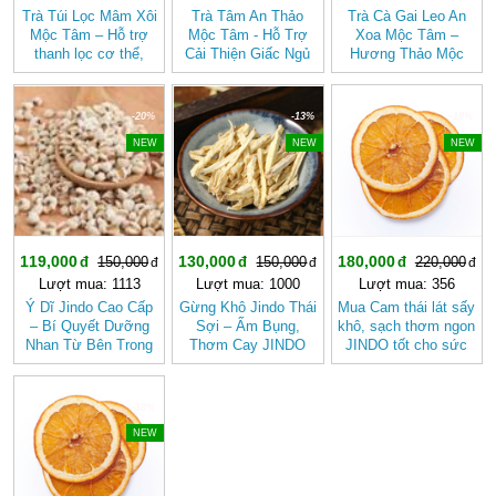
Trà Túi Lọc Mâm Xôi
Trà Tâm An Thảo
Trà Cà Gai Leo An
Mộc Tâm – Hỗ trợ
Mộc Tâm - Hỗ Trợ
Xoa Mộc Tâm –
thanh lọc cơ thể,
Cải Thiện Giấc Ngủ
Hương Thảo Mộc
mang lại cảm giác
(Hộp 30 túi lọc)
Cho Ngày Thư Thái
nhẹ nhàng
-20%
-13%
-18%
NEW
NEW
NEW
119,000
130,000
180,000
150,000
150,000
220,000
Lượt mua: 1113
Lượt mua: 1000
Lượt mua: 356
Ý Dĩ Jindo Cao Cấp
Gừng Khô Jindo Thái
Mua Cam thái lát sấy
– Bí Quyết Dưỡng
Sợi – Ấm Bụng,
khô, sạch thơm ngon
Nhan Từ Bên Trong
Thơm Cay JINDO
JINDO tốt cho sức
khỏe
-18%
NEW