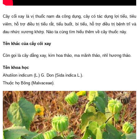
Cây cối xay là vị thuốc nam đa công dụng, cây có tác dụng lợi tiểu, tiêu
viêm, hỗ trợ điều trị tiểu rắt, tiểu buốt, bí tiểu, hỗ trợ điều trị bệnh trĩ và
đau nhức xương khớp. Nào ta cùng tìm hiểu thêm về cây thuốc này.
Tên khác của cây cối xay
Còn gọi là cây dằng xay, kim hoa thảo, ma mãnh thảo, nhĩ hương thảo.
Tên khoa học
Ahutiỉon indicum (L.) G. Don (Sida indica L.).
Thuộc họ Bông (Malvaceae).