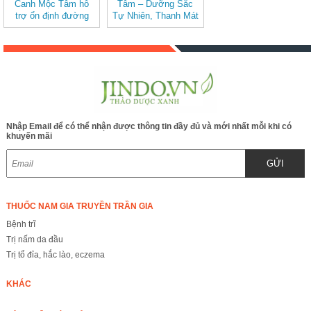
Canh Mộc Tâm hỗ
Tâm – Dưỡng Sắc
trợ ổn định đường
Tự Nhiên, Thanh Mát
huyết
Dịu Nhẹ (hộp 20 túi
lọc)
Nhập Email để có thể nhận được thông tin đầy đủ và mới nhất mỗi khi có
khuyến mãi
GỬI
THUỐC NAM GIA TRUYỀN TRẦN GIA
Bệnh trĩ
Trị nấm da đầu
Trị tổ đỉa, hắc lào, eczema
KHÁC