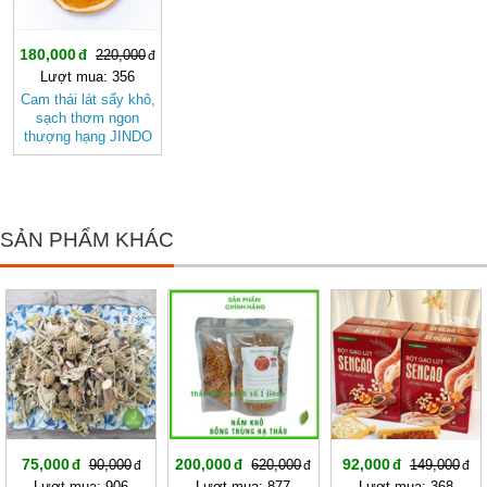
180,000
220,000
Lượt mua: 356
Cam thái lát sấy khô,
sạch thơm ngon
thượng hạng JINDO
tốt cho sức khỏe
SẢN PHẨM KHÁC
-16%
-67%
-38%
75,000
200,000
92,000
90,000
620,000
149,000
Lượt mua: 906
Lượt mua: 877
Lượt mua: 368