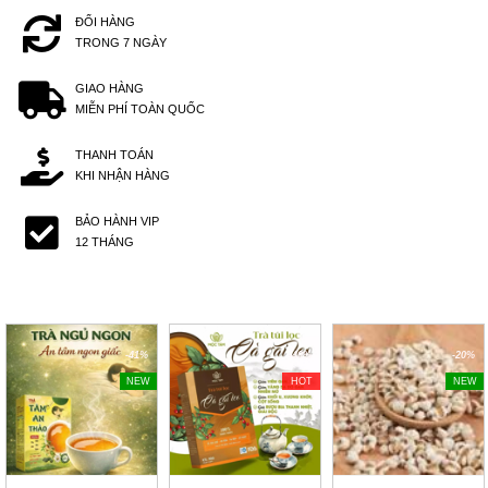
ĐỔI HÀNG
TRONG 7 NGÀY
GIAO HÀNG
MIỄN PHÍ TOÀN QUỐC
THANH TOÁN
KHI NHẬN HÀNG
BẢO HÀNH VIP
12 THÁNG
-41%
-40%
-20%
NEW
HOT
NEW