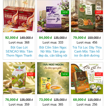
-38%
-37%
-50%
NEW
HOT
92,000
84,000
79,000
149,000
135,000
159,000
Lượt mua: 368
Lượt mua: 333
Lượt mua: 456
Bột Gạo Lứt
Bột Cốm Sâm Ngọc
Trà Túi Lọc Dây Thìa
SENCAO Mộc Tâm
Nữ Mộc Tâm giúp
Canh Mộc Tâm hỗ
Thơm Ngon Thanh
đẹp da, cân bằng nội
trợ ổn định đường
Nhẹ, Phù Hợp Ăn
tiết tố nữ
huyết
Kiêng
-43%
-41%
-40%
HOT
NEW
HOT
76,000
73,000
68,000
135,000
125,000
115,000
Lượt mua: 359
Lượt mua: 365
Lượt mua: 256