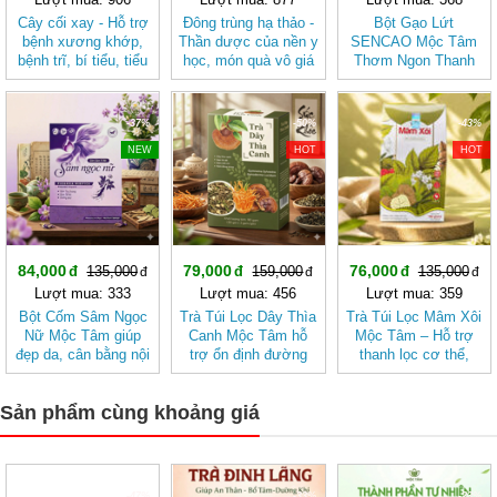
Cây cối xay - Hỗ trợ
Đông trùng hạ thảo -
Bột Gạo Lứt
bệnh xương khớp,
Thần dược của nền y
SENCAO Mộc Tâm
bệnh trĩ, bí tiểu, tiểu
học, món quà vô giá
Thơm Ngon Thanh
buốt cực hiệu quả
đối với sức khỏe con
Nhẹ, Phù Hợp Ăn
JD234 caycoixay
người JD235
Kiêng
dongtrunghathao
-37%
-50%
-43%
NEW
HOT
HOT
84,000
79,000
76,000
135,000
159,000
135,000
Lượt mua: 333
Lượt mua: 456
Lượt mua: 359
Bột Cốm Sâm Ngọc
Trà Túi Lọc Dây Thìa
Trà Túi Lọc Mâm Xôi
Nữ Mộc Tâm giúp
Canh Mộc Tâm hỗ
Mộc Tâm – Hỗ trợ
đẹp da, cân bằng nội
trợ ổn định đường
thanh lọc cơ thể,
tiết tố nữ
huyết
mang lại cảm giác
nhẹ nhàng
Sản phẩm cùng khoảng giá
-47%
-33%
-23%