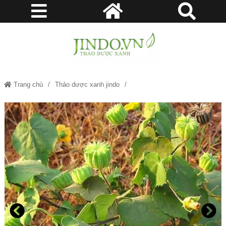
Trang chủ
Thảo dược xanh jindo
Cây cối xay - Thảo dược xanh jindo.vn JD234 caycoixay