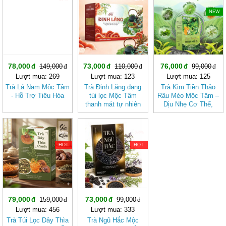
NEW
78,000
73,000
76,000
149,000
110,000
99,000
Lượt mua: 269
Lượt mua: 123
Lượt mua: 125
Trà Lá Nam Mộc Tâm
Trà Đinh Lăng dạng
Trà Kim Tiền Thảo
- Hỗ Trợ Tiêu Hóa
túi lọc Mộc Tâm
Râu Mèo Mộc Tâm –
thanh mát tự nhiên
Dịu Nhẹ Cơ Thể,
Thanh Mát Mỗi Ngày
-50%
-26%
HOT
HOT
79,000
73,000
159,000
99,000
Lượt mua: 456
Lượt mua: 333
Trà Túi Lọc Dây Thìa
Trà Ngũ Hắc Mộc