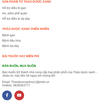
SẢN PHẨM TỪ THẢO DƯỢC XANH
Hỗ trợ điều trị gan
Ho, viêm phế quản
Hỗ trợ điều trị dạ dày
THẢO DƯỢC XANH THIÊN NHIÊN
Bệnh gan
Bệnh tiêu hóa
Bệnh dạ dày
BÀI THUỐC HAY MIỄN PHÍ
BÁN BUÔN, MUA BUÔN
Bạn muốn trở thành nhà cung cấp hay phân phối của Thảo dược xanh -
Jindo.vn, hãy liên hệ ngay với chúng tôi!
Email:
Thaoduocxanhso1@jindo.vn
Hotline:
0839363777