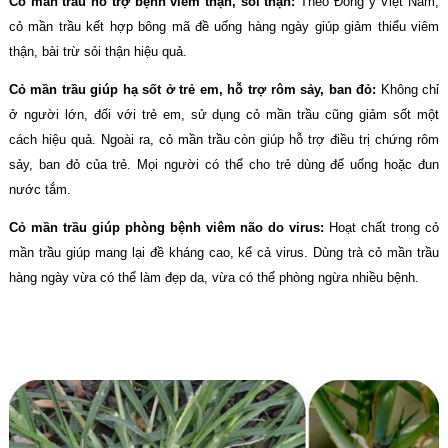
Cỏ mần trầu hỗ trợ bệnh viêm thận, sỏi thận:
Theo Đông y Việt Nam,
cỏ mần trầu kết hợp bông mã đề uống hàng ngày giúp giảm thiểu viêm
thận, bài trừ sỏi thận hiệu quả.
Cỏ mần trầu giúp hạ sốt ở trẻ em, hỗ trợ rôm sảy, ban đỏ:
Không chỉ
ở người lớn, đối với trẻ em, sử dụng cỏ mần trầu cũng giảm sốt một
cách hiệu quả. Ngoài ra, cỏ mần trầu còn giúp hỗ trợ điều trị chứng rôm
sảy, ban đỏ của trẻ. Mọi người có thể cho trẻ dùng để uống hoặc đun
nước tắm.
Cỏ mần trầu giúp phòng bệnh viêm não do virus:
Hoạt chất trong cỏ
mần trầu giúp mang lại đề kháng cao, kể cả virus. Dùng trà cỏ mần trầu
hàng ngày vừa có thể làm đẹp da, vừa có thể phòng ngừa nhiều bệnh.