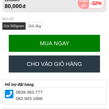
Giảm
-32%
80,000
giá
KÍCH CỠ
Gói 500gram
Gói 1kg
MUA NGAY
CHO VÀO GIỎ HÀNG
Hỗ trợ đặt hàng
0839.363.777
082.943.1666