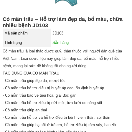
Cỏ mần trầu – Hỗ trợ làm đẹp da, bổ máu, chữa
nhiều bệnh JD103
Mã sản phẩm
JD103
Tình trạng
Sẵn hàng
Cỏ mần trầu là loại thảo dược quý, thân thuộc với người dân quê của
Việt Nam. Loại dược liệu này giúp làm đẹp da, bổ máu, hỗ trợ nhiều
bệnh, mang lại sức đề kháng tốt cho người dùng.
TÁC DỤNG CỦA CỎ MẦN TRÂU
- Cỏ mần trầu giúp đẹp da, mượt tóc
- Cỏ mần trầu hỗ trợ điều trị huyết áp cao, ổn định huyết áp
- Cỏ mần trầu bảo vệ tiêu hóa, giải độc gan
- Cỏ mần trầu hỗ trợ điều trị nứt môi, tưa lưỡi do nóng sốt
- Cỏ mần trầu giúp an thai
- Cỏ mần trầu hỗ trợ và hỗ trợ điều trị bệnh viêm thận, sỏi thận
- Cỏ mần trầu giúp hạ sốt ở trẻ em, hỗ trợ điều trị rôm sảy, ban đỏ