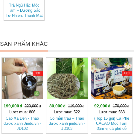
Trà Ngũ Hắc Mộc
Tâm – Dưỡng Sắc
Tự Nhiên, Thanh Mát
Dịu Nhẹ (hộp 20 túi
lọc)
SẢN PHẨM KHÁC
-9%
-32%
-45%
HOT
HOT
199,000
80,000
92,000
220,000
119,000
170,000
Lượt mua: 806
Lượt mua: 522
Lượt mua: 563
Cao Xạ Đen - Thảo
Cỏ mần trầu – Thảo
(Hộp 15 gói) Cà Phê
dược xanh Jindo.vn -
dược xanh jindo.vn -
CACAO Mộc Tâm
JD102
JD103
đậm vị cà phê dễ
uống