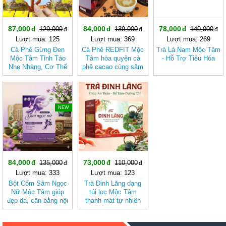
87,000
84,000
78,000
129,000
139,000
149,000
Lượt mua: 125
Lượt mua: 369
Lượt mua: 269
Cà Phê Gừng Đen
Cà Phê REDFIT Mộc
Trà Lá Nam Mộc Tâm
Mộc Tâm Tỉnh Táo
Tâm hòa quyện cà
- Hỗ Trợ Tiêu Hóa
Nhẹ Nhàng, Cơ Thể
phê cacao cùng sâm
Thoải Mái
và củ dền dễ uống
-37%
-33%
NEW
84,000
73,000
135,000
110,000
Lượt mua: 333
Lượt mua: 123
Bột Cốm Sâm Ngọc
Trà Đinh Lăng dạng
Nữ Mộc Tâm giúp
túi lọc Mộc Tâm
đẹp da, cân bằng nội
thanh mát tự nhiên
tiết tố nữ