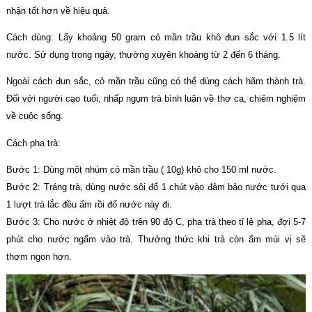
nhận tốt hơn về hiệu quả.
Cách dùng: Lấy khoảng 50 gram cỏ mần trầu khô đun sắc với 1.5 lít
nước. Sử dụng trong ngày, thường xuyên khoảng từ 2 đến 6 tháng.
Ngoài cách đun sắc, cỏ mần trầu cũng có thể dùng cách hãm thành trà.
Đối với người cao tuổi, nhấp ngụm trà bình luận về thơ ca, chiêm nghiệm
về cuộc sống.
Cách pha trà:
Bước 1: Dùng một nhúm cỏ mần trầu ( 10g) khô cho 150 ml nước.
Bước 2: Tráng trà, dùng nước sôi đổ 1 chút vào đảm bảo nước tưới qua
1 lượt trà lắc đều ấm rồi đổ nước này đi.
Bước 3: Cho nước ở nhiệt độ trên 90 độ C, pha trà theo tỉ lệ pha, đợi 5-7
phút cho nước ngấm vào trà. Thưởng thức khi trà còn ấm mùi vị sẽ
thơm ngon hơn.