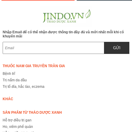
Nhập Email để có thể nhận được thông tin đầy đủ và mới nhất mỗi khi có
khuyến mãi
GỬI
THUỐC NAM GIA TRUYỀN TRẦN GIA
Bệnh trĩ
Trị nấm da đầu
Trị tổ đỉa, hắc lào, eczema
KHÁC
SẢN PHẨM TỪ THẢO DƯỢC XANH
Hỗ trợ điều trị gan
Ho, viêm phế quản