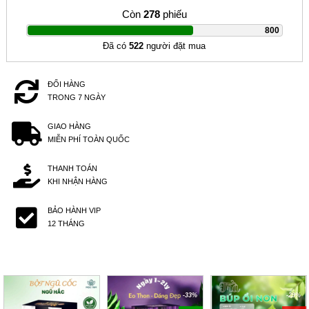
Còn
278
phiếu
|
800
Đã có
522
người đặt mua
ĐỔI HÀNG
TRONG 7 NGÀY
GIAO HÀNG
MIỄN PHÍ TOÀN QUỐC
THANH TOÁN
KHI NHẬN HÀNG
BẢO HÀNH VIP
12 THÁNG
-36%
-33%
-29%