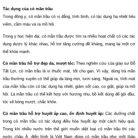
Tác dụng của cỏ mần trầu
Trong đông y, cỏ mần trầu có vị đắng, tính bình, có tác dụng hạ nhiệt tiêu
viêm, cầm máu và ra mồ hôi.
Trong y học hiện đại, cỏ mần trầu được tìm ra nhiều hoạt chất có các tác
dụng dược lý khác nhau, hỗ trợ tăng cường đề kháng, mang lại một cơ
thể khỏe mạnh.
Cỏ mần trầu hỗ trợ đẹp da, mượt tóc:
Theo nghiên cứu của giáo sư Đỗ
Tất Lợi, cỏ mần trầu là vị thuốc mát, tốt cho gan. Vì vậy, dùng trà mần
trầu thường xuyên có thể giúp da láng mịn, tươi sáng. Ngoài ra, tính mát
của mần trầu còn có tác dụng hạ nhiệt, giảm sốt cao, co giật, giúp ra mồ
hôi. Lá mần trầu có thể kết hợp với hương nhu, bồ kết dùng để gội đầu,
tóc sẽ bóng mượt, chắc khỏe.
Cỏ mần trầu hỗ trợ huyết áp cao, ổn định huyết áp:
Các dưỡng chất
trong cỏ mần trầu có tác dụng điều hòa huyết áp một cách hiệu quả.
Trong khi nhiều nước trên thế giới muốn diệt loại cỏ mần trầu thì các
nước châu Á, điển hình là Việt Nam dùng cỏ mần trầu như một thảo