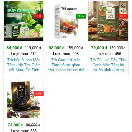
Sen
đen
-29%
-42%
-50%
HOT
NEW
HOT
84,000
92,000
79,000
119,000
159,000
159,000
Lượt mua: 212
Lượt mua: 295
Lượt mua: 456
Trà búp ổi non Mộc
Trà Gạo Lứt Mộc
Trà Túi Lọc Dây Thìa
Tâm - Hỗ Trợ Giảm
Tâm hỗ trợ giảm
Canh Mộc Tâm hỗ
Mỡ Máu, Ổn Định
cân, thanh lọc cơ thể
trợ ổn định đường
Đường Huyết, Mát
mát gan
huyết
Gan, Tốt Cho Tim
Mạch- Hệ Tiêu Hóa
-26%
HOT
73,000
99,000
Lượt mua: 333