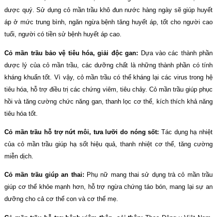
dược quý. Sử dụng cỏ mần trầu khô đun nước hàng ngày sẽ giúp huyết
áp ở mức trung bình, ngăn ngừa bệnh tăng huyết áp, tốt cho người cao
tuổi, người có tiền sử bệnh huyết áp cao.
Cỏ mần trầu bảo vệ tiêu hóa, giải độc gan:
Dựa vào các thành phần
dược lý của cỏ mần trầu, các dưỡng chất là những thành phần có tính
kháng khuẩn tốt. Vì vậy, cỏ mần trầu có thể kháng lại các virus trong hệ
tiêu hóa, hỗ trợ điều trị các chứng viêm, tiêu chảy. Cỏ mần trầu giúp phục
hồi và tăng cường chức năng gan, thanh lọc cơ thể, kích thích khả năng
tiêu hóa tốt.
Cỏ mần trầu hỗ trợ nứt môi, tưa lưỡi do nóng sốt:
Tác dụng hạ nhiệt
của cỏ mần trầu giúp hạ sốt hiệu quả, thanh nhiệt cơ thể, tăng cường
miễn dịch.
Cỏ mần trầu giúp an thai:
Phụ nữ mang thai sử dụng trà cỏ mần trầu
giúp cơ thể khỏe mạnh hơn, hỗ trợ ngừa chứng táo bón, mang lại sự an
dưỡng cho cả cơ thể con và cơ thể mẹ.