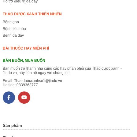
Hỗ trợ điều trị dạ dày
THẢO DƯỢC XANH THIÊN NHIÊN
Bệnh gan
Bệnh tiêu hóa
Bệnh dạ dày
BÀI THUỐC HAY MIỄN PHÍ
BÁN BUÔN, MUA BUÔN
Bạn muốn trở thành nhà cung cấp hay phân phối của Thảo dược xanh -
Jindo.vn, hãy liên hệ ngay với chúng tôi!
Email:
Thaoduocxanhso1@jindo.vn
Hotline:
0839363777
Sản phẩm