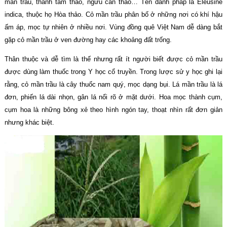
màn trầu, thanh tâm thảo, ngưu cân thảo… Tên danh pháp là Eleusine
indica, thuộc họ Hòa thảo. Cỏ mần trầu phân bố ở những nơi có khí hậu
ấm áp, mọc tự nhiên ở nhiều nơi. Vùng đồng quê Việt Nam dễ dàng bắt
gặp cỏ mần trầu ở ven đường hay các khoảng đất trống.
Thân thuộc và dễ tìm là thế nhưng rất ít người biết được cỏ mần trầu
được dùng làm thuốc trong Y học cổ truyền. Trong lược sử y học ghi lại
rằng, cỏ mần trầu là cây thuốc nam quý, mọc dạng bụi. Lá mần trầu là lá
đơn, phiến lá dài nhọn, gân lá nổi rõ ở mặt dưới. Hoa mọc thành cụm,
cụm hoa là những bông xẻ theo hình ngón tay, thoạt nhìn rất đơn giản
nhưng khác biệt.