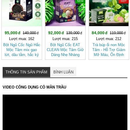
NEW
HOT
95,000
92,000
84,000
149,000
139,000
119,000
Lượt mua: 162
Lượt mua: 215
Lượt mua: 212
Bột Ngũ Cốc Ngũ Hắc
Bột Ngũ Cốc EAT
Trà búp ổi non Mộc
Mộc Tâm mix gạo
CLEAN Mộc Tâm Giữ
Tâm - Hỗ Trợ Giảm
lứt, dâu tằm, hắc kỷ
Dáng Nhẹ Nhàng
Mỡ Máu, Ổn Định
tử, mè đen, đậu đen
Theo Cách Tự Nhiên
Đường Huyết, Mát
Gan, Tốt Cho Tim
Mạch- Hệ Tiêu Hóa
THÔNG TIN SẢN PHẨM
BÌNH LUẬN
VIDEO CÔNG DỤNG CỎ MẦN TRẦU