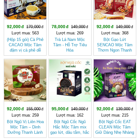
92,000
78,000
92,000
170,000
149,000
149,000
Lượt mua: 563
Lượt mua: 269
Lượt mua: 368
(Hộp 15 gói) Cà Phê
Trà Lá Nam Mộc
Bột Gạo Lứt
CACAO Mộc Tâm
Tâm - Hỗ Trợ Tiêu
SENCAO Mộc Tâm
đậm vị cà phê dễ
Hóa
Thơm Ngon Thanh
uống
Nhẹ, Phù Hợp Ăn
Kiêng
-40%
-36%
-33%
NEW
92,000
95,000
92,000
155,000
149,000
139,000
Lượt mua: 259
Lượt mua: 162
Lượt mua: 215
Bột Ngũ Vị Liên Hoa
Bột Ngũ Cốc Ngũ
Bột Ngũ Cốc EAT
Mộc Tâm – Dinh
Hắc Mộc Tâm mix
CLEAN Mộc Tâm
Dưỡng Thanh Lành
gạo lứt, dâu tằm, hắc
Giữ Dáng Nhẹ Nhàng
Từ Gạo Lứt Và Hạt
kỷ tử, mè đen, đậu
Theo Cách Tự Nhiên