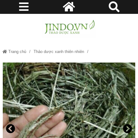
Trang chủ
Thảo dược xanh thiên nhiên
Bệnh thận (sỏi thận, sỏi mật)
Huyết áp, béo phì
Cỏ mần trầu – Hỗ trợ làm đẹp da, bổ máu, chữa nhiều bệnh JD103