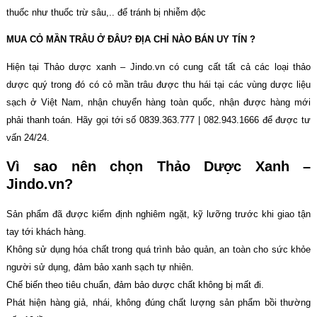
thuốc như thuốc trừ sâu,.. để tránh bị nhiễm độc
MUA CỎ MẦN TRÂU Ở ĐÂU? ĐỊA CHỈ NÀO BÁN UY TÍN ?
Hiện tại Thảo dược xanh – Jindo.vn có cung cất tất cả các loại thảo
dược quý trong đó có cỏ mần trâu được thu hái tại các vùng dược liệu
sạch ở Việt Nam, nhận chuyển hàng toàn quốc, nhận được hàng mới
phải thanh toán. Hãy gọi tới số 0839.363.777 | 082.943.1666 để được tư
vấn 24/24.
Vì sao nên chọn Thảo Dược Xanh –
Jindo.vn?
Sản phẩm đã được kiểm định nghiêm ngặt, kỹ lưỡng trước khi giao tận
tay tới khách hàng.
Không sử dụng hóa chất trong quá trình bảo quản, an toàn cho sức khỏe
người sử dụng, đảm bảo xanh sạch tự nhiên.
Chế biến theo tiêu chuẩn, đảm bảo dược chất không bị mất đi.
Phát hiện hàng giả, nhái, không đúng chất lượng sản phẩm bồi thường