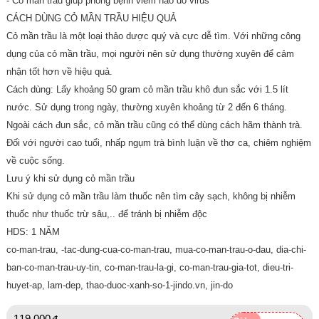
- Cỏ mần trầu giúp phòng bệnh viêm não do virus
CÁCH DÙNG CỎ MẦN TRẦU HIỆU QUẢ
Cỏ mần trầu là một loại thảo dược quý và cực dễ tìm. Với những công
dụng của cỏ mần trầu, mọi người nên sử dụng thường xuyên để cảm
nhận tốt hơn về hiệu quả.
Cách dùng: Lấy khoảng 50 gram cỏ mần trầu khô đun sắc với 1.5 lít
nước. Sử dụng trong ngày, thường xuyên khoảng từ 2 đến 6 tháng.
Ngoài cách đun sắc, cỏ mần trầu cũng có thể dùng cách hãm thành trà.
Đối với người cao tuổi, nhấp ngụm trà bình luận về thơ ca, chiêm nghiệm
về cuộc sống.
Lưu ý khi sử dụng cỏ mần trầu
Khi sử dụng cỏ mần trầu làm thuốc nên tìm cây sạch, không bị nhiễm
thuốc như thuốc trừ sâu,.. để tránh bị nhiễm độc
HDS: 1 NĂM
co-man-trau, -tac-dung-cua-co-man-trau, mua-co-man-trau-o-dau, dia-chi-
ban-co-man-trau-uy-tin, co-man-trau-la-gi, co-man-trau-gia-tot, dieu-tri-
huyet-ap, lam-dep, thao-duoc-xanh-so-1-jindo.vn, jin-do
119,000