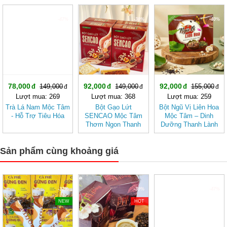
-47%
-38%
-40%
78,000
92,000
92,000
149,000
149,000
155,000
Lượt mua: 269
Lượt mua: 368
Lượt mua: 259
Trà Lá Nam Mộc Tâm
Bột Gạo Lứt
Bột Ngũ Vị Liên Hoa
- Hỗ Trợ Tiêu Hóa
SENCAO Mộc Tâm
Mộc Tâm – Dinh
Thơm Ngon Thanh
Dưỡng Thanh Lành
Nhẹ, Phù Hợp Ăn
Từ Gạo Lứt Và Hạt
Kiêng
Sen
Sản phẩm cùng khoảng giá
-32%
-39%
-47%
NEW
HOT