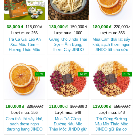
68,000
130,000
180,000
115,000
150,000
220,000
Lượt mua: 256
Lượt mua: 1000
Lượt mua: 356
Trà Cà Gai Leo An
Gừng Khô Jindo Thái
Mua Cam thái lát sấy
Xoa Mộc Tâm –
Sợi – Ấm Bụng,
khô, sạch thơm ngon
Hương Thảo Mộc
Thơm Cay JINDO
JINDO tốt cho sức
Cho Ngày Thư Thái
khỏe
-18%
-20%
-20%
NEW
NEW
NEW
180,000
119,000
119,000
220,000
150,000
150,000
Lượt mua: 356
Lượt mua: 548
Lượt mua: 548
Cam thái lát sấy khô,
Mua Trà Gừng
Trà Gừng Đường
sạch thơm ngon
Đường Nâu Mix
Nâu Mix Thảo Mộc
thượng hạng JINDO
Thảo Mộc JINDO giữ
JINDO giữ ấm cơ
tốt cho sức khỏe
ấm cơ thể, tốt cho
thể