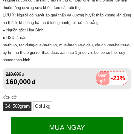
- Ngoài ra còn có thể nấu cháo hà thủ ô, hoặc chế hà thủ ô hoàn đề làm
thuốc tăng cường sức khỏe, kéo dài tuổi thọ
LƯU Ý: Người có huyết áp quá thấp và đường huyết thấp không lên dùng
hà thủ ô, khi dùng hà thủ ô kiêng hành, tỏi, củ cải trắng.
● Nguồn gốc: Hòa Bình.
● HSD: 1 năm.
ha-thu-o, tac-dung-cua-ha-thu-o, mua-ha-thu-o-o-dau, dia-chi-ban-ha-thu-o-
uy-tin, ha-thu-o-gia-re, thao-duoc-xanh-so-1-jindo.vn, boi-bo-co-the, suy-
nhuoc-than-kinh
210,000
Giảm
-23%
160,000
giá
KÍCH CỠ
Gói 500gram
Gói 1kg
MUA NGAY