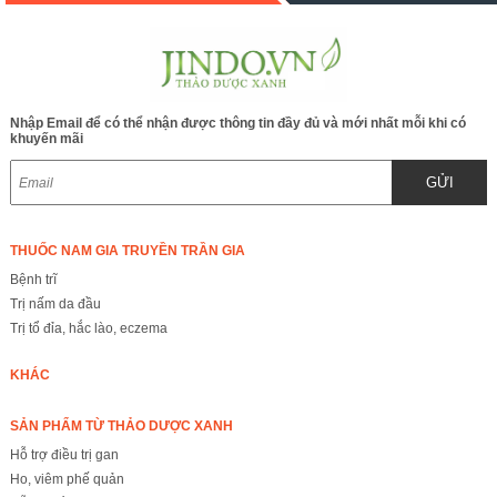
ăn uống và giảm đau
cho phụ nữ vừa sinh
đẻ JINDO
Nhập Email để có thể nhận được thông tin đầy đủ và mới nhất mỗi khi có
khuyến mãi
GỬI
THUỐC NAM GIA TRUYỀN TRẦN GIA
Bệnh trĩ
Trị nấm da đầu
Trị tổ đỉa, hắc lào, eczema
KHÁC
SẢN PHẨM TỪ THẢO DƯỢC XANH
Hỗ trợ điều trị gan
Ho, viêm phế quản