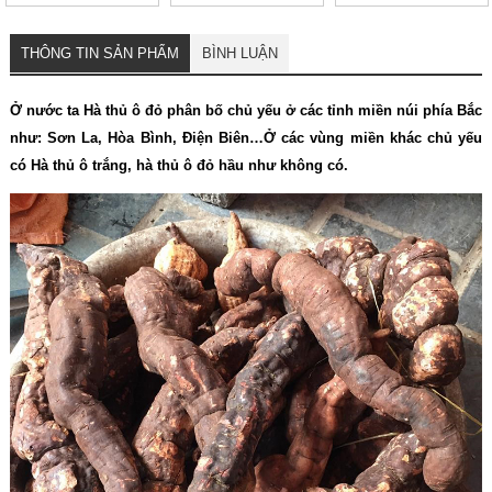
cơ thể, tốt cho sức
lọc tốt cho sức khỏe
khỏe
THÔNG TIN SẢN PHẨM
BÌNH LUẬN
Ở nước ta Hà thủ ô đỏ phân bố chủ yếu ở các tỉnh miền núi phía Bắc
như: Sơn La, Hòa Bình, Điện Biên…Ở các vùng miền khác chủ yếu
có Hà thủ ô trắng, hà thủ ô đỏ hầu như không có.