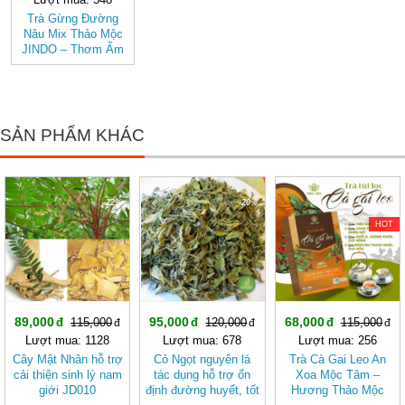
Trà Gừng Đường
Nâu Mix Thảo Mộc
JINDO – Thơm Ấm
Tự Nhiên, Dễ Uống
SẢN PHẨM KHÁC
-22%
-20%
-40%
HOT
89,000
95,000
68,000
115,000
120,000
115,000
Lượt mua: 1128
Lượt mua: 678
Lượt mua: 256
Cây Mật Nhân hỗ trợ
Cỏ Ngọt nguyên lá
Trà Cà Gai Leo An
cải thiện sinh lý nam
tác dụng hỗ trợ ổn
Xoa Mộc Tâm –
giới JD010
định đường huyết, tốt
Hương Thảo Mộc