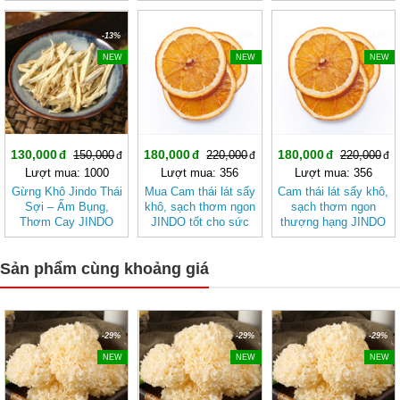
cho người tiểu
Cho Ngày Thư Thái
đường và huyết áp
cao JD012
-13%
-18%
-18%
NEW
NEW
NEW
130,000
180,000
180,000
150,000
220,000
220,000
Lượt mua: 1000
Lượt mua: 356
Lượt mua: 356
Gừng Khô Jindo Thái
Mua Cam thái lát sấy
Cam thái lát sấy khô,
Sợi – Ấm Bụng,
khô, sạch thơm ngon
sạch thơm ngon
Thơm Cay JINDO
JINDO tốt cho sức
thượng hạng JINDO
khỏe
tốt cho sức khỏe
Sản phẩm cùng khoảng giá
-29%
-29%
-29%
NEW
NEW
NEW