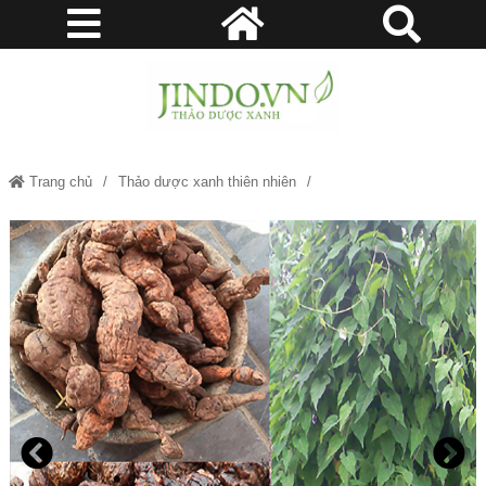
Trang chủ
Thảo dược xanh thiên nhiên
Hà Thủ Ô bồi bổ cơ thể, tăng tuổi thọ, hỗ trợ suy nhược thần kinh, kém
ăn, mất ngủ JD011