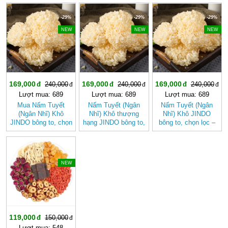
sức khỏe
-29%
-29%
-29%
NEW
NEW
NEW
169,000
169,000
169,000
240,000
240,000
240,000
Lượt mua: 689
Lượt mua: 689
Lượt mua: 689
Mua Nấm Tuyết
Nấm Tuyết (Ngân
Nấm Tuyết (Ngân
(Ngân Nhĩ) Khô
Nhĩ) Khô thượng
Nhĩ) Khô JINDO
JINDO bông to, chọn
hạng JINDO bông to,
bông to, chọn lọc –
lọc tốt cho sức khỏe
chọn lọc
Dưỡng Nhan, Thanh
Mát Tự Nhiên
-20%
NEW
119,000
150,000
Lượt mua: 548