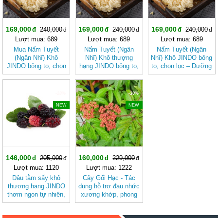
169,000
169,000
169,000
240,000
240,000
240,000
Lượt mua: 689
Lượt mua: 689
Lượt mua: 689
Mua Nấm Tuyết
Nấm Tuyết (Ngân
Nấm Tuyết (Ngân
(Ngân Nhĩ) Khô
Nhĩ) Khô thượng
Nhĩ) Khô JINDO bông
JINDO bông to, chọn
hạng JINDO bông to,
to, chọn lọc – Dưỡng
lọc tốt cho sức khỏe
chọn lọc
Nhan, Thanh Mát Tự
Nhiên
-28%
-30%
NEW
NEW
146,000
160,000
205,000
229,000
Lượt mua: 1120
Lượt mua: 1222
Dâu tằm sấy khô
Cây Gối Hạc - Tác
thượng hạng JINDO
dụng hỗ trợ đau nhức
thơm ngon tự nhiên,
xương khớp, phong
tố cho sức khỏe &
tê thấp, rong kinh,
làm đẹp
đau bụng, kích thích