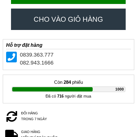
CHO VÀO GIỎ HÀNG
Hỗ trợ đặt hàng
0839.363.777
082.943.1666
Còn
284
phiếu
|
1000
Đã có
716
người đặt mua
ĐỔI HÀNG
TRONG 7 NGÀY
GIAO HÀNG