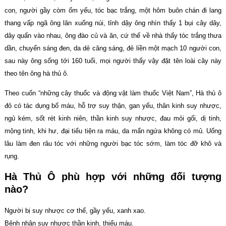
con, người gầy còm ốm yếu, tóc bạc trắng, một hôm buôn chán đi lang
thang vấp ngã ông lăn xuống núi, tỉnh dậy ông nhìn thấy 1 bụi cây dây,
dây quấn vào nhau, ông đào củ và ăn, cứ thế về nhà thấy tóc trắng thưa
dần, chuyển sáng đen, da dẻ căng sáng, đẻ liền một mạch 10 người con,
sau này ông sống tới 160 tuổi, mọi người thấy vậy đặt tên loài cây này
theo tên ông hà thủ ô.
Theo cuốn “những cây thuốc và động vật làm thuốc Việt Nam”, Hà thủ ô
đỏ có tác dụng bổ máu, hỗ trợ suy thận, gan yếu, thân kinh suy nhược,
ngủ kém, sốt rét kinh niên, thần kinh suy nhược, đau mỏi gối, dị tinh,
mộng tinh, khi hư, đại tiểu tiện ra máu, da mẩn ngứa không có mủ. Uống
lâu làm đen râu tóc với những người bạc tóc sớm, làm tóc đỡ khô và
rụng.
Hà Thủ Ô phù hợp với những đối tượng
nào?
Người bị suy nhược cơ thể, gầy yếu, xanh xao.
Bệnh nhân suy nhược thần kinh, thiếu máu.