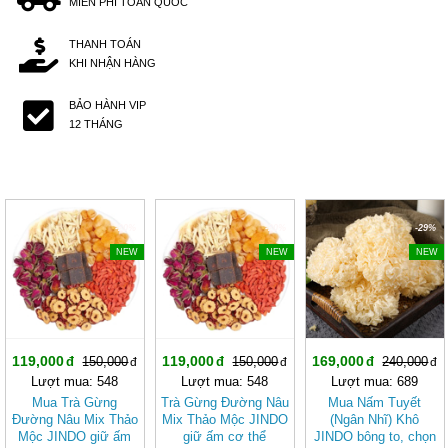
MIỄN PHÍ TOÀN QUỐC
THANH TOÁN
KHI NHẬN HÀNG
BẢO HÀNH VIP
12 THÁNG
-20%
-20%
-29%
NEW
NEW
NEW
119,000
119,000
169,000
150,000
150,000
240,000
Lượt mua: 548
Lượt mua: 548
Lượt mua: 689
Mua Trà Gừng
Trà Gừng Đường Nâu
Mua Nấm Tuyết
Đường Nâu Mix Thảo
Mix Thảo Mộc JINDO
(Ngân Nhĩ) Khô
Mộc JINDO giữ ấm
giữ ấm cơ thể
JINDO bông to, chọn