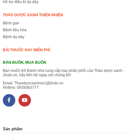
Hỗ trợ điều trị dạ dày
THẢO DƯỢC XANH THIÊN NHIÊN
Bệnh gan
Bệnh tiêu hóa
Bệnh dạ dày
BÀI THUỐC HAY MIỄN PHÍ
BÁN BUÔN, MUA BUÔN
Bạn muốn trở thành nhà cung cấp hay phân phối của Thảo dược xanh -
Jindo.vn, hãy liên hệ ngay với chúng tôi!
Email:
Thaoduocxanhso1@jindo.vn
Hotline:
0839363777
Sản phẩm