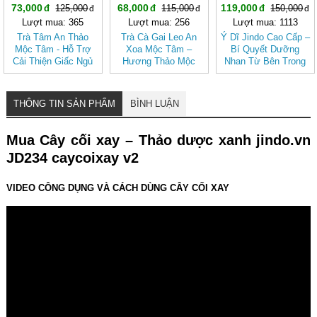
73,000
68,000
119,000
125,000
115,000
150,000
Lượt mua: 365
Lượt mua: 256
Lượt mua: 1113
Trà Tâm An Thảo
Trà Cà Gai Leo An
Ý Dĩ Jindo Cao Cấp –
Mộc Tâm - Hỗ Trợ
Xoa Mộc Tâm –
Bí Quyết Dưỡng
Cải Thiện Giấc Ngủ
Hương Thảo Mộc
Nhan Từ Bên Trong
(Hộp 30 túi lọc)
Cho Ngày Thư Thái
THÔNG TIN SẢN PHẨM
BÌNH LUẬN
Mua Cây cối xay – Thảo dược xanh jindo.vn
JD234 caycoixay v2
VIDEO CÔNG DỤNG VÀ CÁCH DÙNG CÂY CỐI XAY