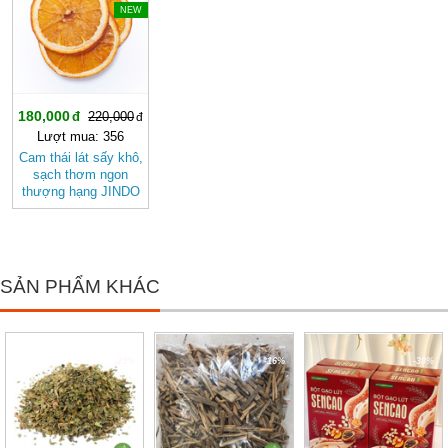
NEW
180,000
220,000
Lượt mua: 356
Cam thái lát sấy khô,
sạch thơm ngon
thượng hạng JINDO
tốt cho sức khỏe
SẢN PHẨM KHÁC
-25%
-16%
-38%