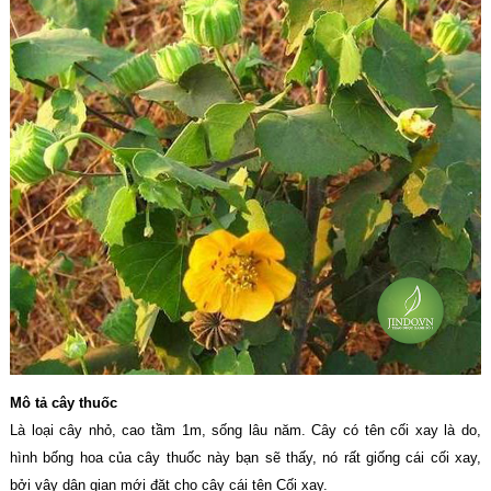
Mô tả cây thuốc
Là loại cây nhỏ, cao tầm 1m, sống lâu năm. Cây có tên cối xay là do,
hình bống hoa của cây thuốc này bạn sẽ thấy, nó rất giống cái cối xay,
bởi vậy dân gian mới đặt cho cây cái tên Cối xay.