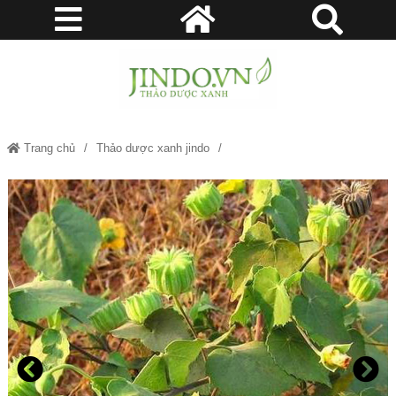
Trang chủ
Thảo dược xanh jindo
Mua Cây cối xay - Thảo dược xanh jindo.vn JD234 caycoixay v2