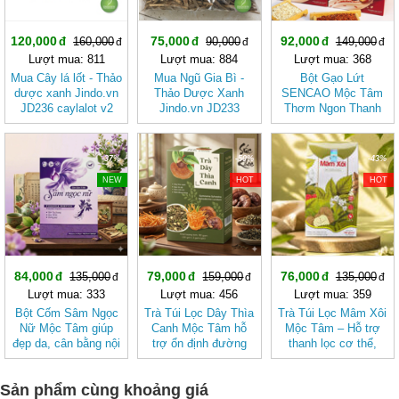
120,000
75,000
92,000
160,000
90,000
149,000
Lượt mua: 811
Lượt mua: 884
Lượt mua: 368
Mua Cây lá lốt - Thảo
Mua Ngũ Gia Bì -
Bột Gạo Lứt
dược xanh Jindo.vn
Thảo Dược Xanh
SENCAO Mộc Tâm
JD236 caylalot v2
Jindo.vn JD233
Thơm Ngon Thanh
ngugiabi v2
Nhẹ, Phù Hợp Ăn
Kiêng
-37%
-50%
-43%
NEW
HOT
HOT
84,000
79,000
76,000
135,000
159,000
135,000
Lượt mua: 333
Lượt mua: 456
Lượt mua: 359
Bột Cốm Sâm Ngọc
Trà Túi Lọc Dây Thìa
Trà Túi Lọc Mâm Xôi
Nữ Mộc Tâm giúp
Canh Mộc Tâm hỗ
Mộc Tâm – Hỗ trợ
đẹp da, cân bằng nội
trợ ổn định đường
thanh lọc cơ thể,
tiết tố nữ
huyết
mang lại cảm giác
nhẹ nhàng
Sản phẩm cùng khoảng giá