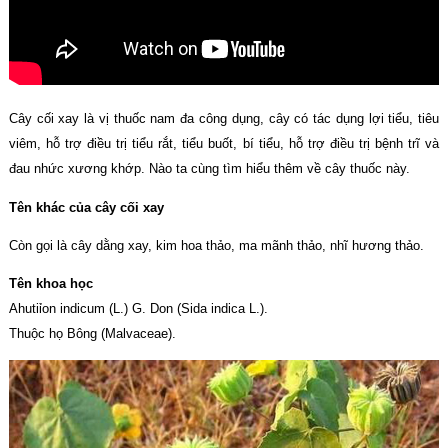
Cây cối xay là vị thuốc nam đa công dụng, cây có tác dụng lợi tiểu, tiêu
viêm, hỗ trợ điều trị tiểu rắt, tiểu buốt, bí tiểu, hỗ trợ điều trị bệnh trĩ và
đau nhức xương khớp. Nào ta cùng tìm hiểu thêm về cây thuốc này.
Tên khác của cây cối xay
Còn gọi là cây dằng xay, kim hoa thảo, ma mãnh thảo, nhĩ hương thảo.
Tên khoa học
Ahutiỉon indicum (L.) G. Don (Sida indica L.).
Thuộc họ Bông (Malvaceae).