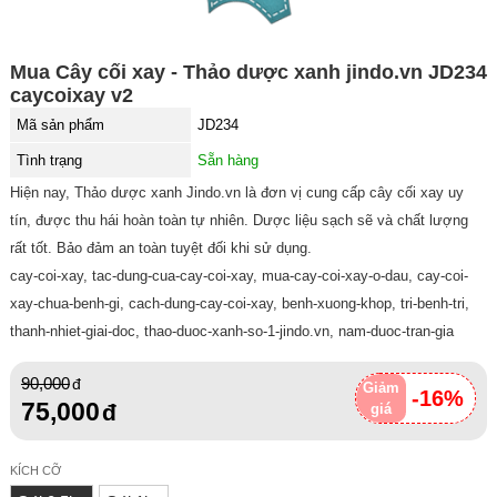
Mua Cây cối xay - Thảo dược xanh jindo.vn JD234
caycoixay v2
Mã sản phẩm
JD234
Tình trạng
Sẵn hàng
Hiện nay, Thảo dược xanh Jindo.vn là đơn vị cung cấp cây cối xay uy
tín, được thu hái hoàn toàn tự nhiên. Dược liệu sạch sẽ và chất lượng
rất tốt. Bảo đảm an toàn tuyệt đối khi sử dụng.
cay-coi-xay, tac-dung-cua-cay-coi-xay, mua-cay-coi-xay-o-dau, cay-coi-
xay-chua-benh-gi, cach-dung-cay-coi-xay, benh-xuong-khop, tri-benh-tri,
thanh-nhiet-giai-doc, thao-duoc-xanh-so-1-jindo.vn, nam-duoc-tran-gia
90,000
Giảm
-16%
75,000
giá
KÍCH CỠ