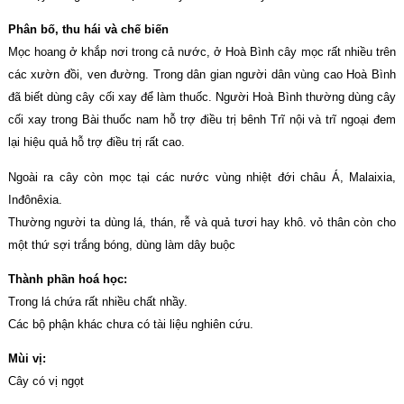
Phân bố, thu hái và chế biến
Mọc hoang ở khắp nơi trong cả nước, ở Hoà Bình cây mọc rất nhiều trên
các xườn đồi, ven đường. Trong dân gian người dân vùng cao Hoà Bình
đã biết dùng cây cối xay để làm thuốc. Người Hoà Bình thường dùng cây
cối xay trong Bài thuốc nam hỗ trợ điều trị bênh Trĩ nội và trĩ ngoại đem
lại hiệu quả hỗ trợ điều trị rất cao.
Ngoài ra cây còn mọc tại các nước vùng nhiệt đới châu Á, Malaixia,
Inđônêxia.
Thường người ta dùng lá, thán, rễ và quả tươi hay khô. vỏ thân còn cho
một thứ sợi trắng bóng, dùng làm dây buộc
Thành phần hoá học:
Trong lá chứa rất nhiều chất nhầy.
Các bộ phận khác chưa có tài liệu nghiên cứu.
Mùi vị:
Cây có vị ngọt