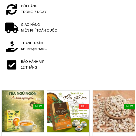
ĐỔI HÀNG
TRONG 7 NGÀY
GIAO HÀNG
MIỄN PHÍ TOÀN QUỐC
THANH TOÁN
KHI NHẬN HÀNG
BẢO HÀNH VIP
12 THÁNG
-41%
-40%
-20%
NEW
HOT
NEW