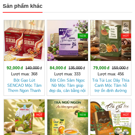
Sản phẩm khác
-38%
-37%
-50%
NEW
HOT
92,000
84,000
79,000
149,000
135,000
159,000
Lượt mua: 368
Lượt mua: 333
Lượt mua: 456
Bột Gạo Lứt
Bột Cốm Sâm Ngọc
Trà Túi Lọc Dây Thìa
SENCAO Mộc Tâm
Nữ Mộc Tâm giúp
Canh Mộc Tâm hỗ
Thơm Ngon Thanh
đẹp da, cân bằng nội
trợ ổn định đường
Nhẹ, Phù Hợp Ăn
tiết tố nữ
huyết
Kiêng
-43%
-41%
-40%
HOT
NEW
HOT