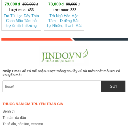
79,000
73,000
159,000
99,000
Lượt mua: 456
Lượt mua: 333
Trà Túi Lọc Dây Thìa
Trà Ngũ Hắc Mộc
Canh Mộc Tâm hỗ
Tâm – Dưỡng Sắc
trợ ổn định đường
Tự Nhiên, Thanh Mát
huyết
Dịu Nhẹ (hộp 20 túi
lọc)
Nhập Email để có thể nhận được thông tin đầy đủ và mới nhất mỗi khi có
khuyến mãi
GỬI
THUỐC NAM GIA TRUYỀN TRẦN GIA
Bệnh trĩ
Trị nấm da đầu
Trị tổ đỉa, hắc lào, eczema