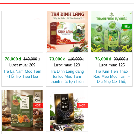
-47%
-33%
-23%
NEW
78,000
73,000
76,000
149,000
110,000
99,000
Lượt mua: 269
Lượt mua: 123
Lượt mua: 125
Trà Lá Nam Mộc Tâm
Trà Đinh Lăng dạng
Trà Kim Tiền Thảo
- Hỗ Trợ Tiêu Hóa
túi lọc Mộc Tâm
Râu Mèo Mộc Tâm –
thanh mát tự nhiên
Dịu Nhẹ Cơ Thể,
Thanh Mát Mỗi Ngày
-50%
-26%
HOT
HOT