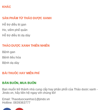
KHÁC
SẢN PHẨM TỪ THẢO DƯỢC XANH
Hỗ trợ điều trị gan
Ho, viêm phế quản
Hỗ trợ điều trị dạ dày
THẢO DƯỢC XANH THIÊN NHIÊN
Bệnh gan
Bệnh tiêu hóa
Bệnh dạ dày
BÀI THUỐC HAY MIỄN PHÍ
BÁN BUÔN, MUA BUÔN
Bạn muốn trở thành nhà cung cấp hay phân phối của Thảo dược xanh -
Jindo.vn, hãy liên hệ ngay với chúng tôi!
Email:
Thaoduocxanhso1@jindo.vn
Hotline:
0839363777