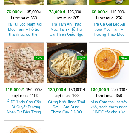
76,000
73,000
68,000
135,000
125,000
115,000
Lượt mua: 359
Lượt mua: 365
Lượt mua: 256
Trà Túi Lọc Mâm Xôi
Trà Tâm An Thảo
Trà Cà Gai Leo An
Mộc Tâm – Hỗ trợ
Mộc Tâm - Hỗ Trợ
Xoa Mộc Tâm –
thanh lọc cơ thể,
Cải Thiện Giấc Ngủ
Hương Thảo Mộc
mang lại cảm giác
(Hộp 30 túi lọc)
Cho Ngày Thư Thái
nhẹ nhàng
-20%
-13%
-18%
NEW
NEW
NEW
119,000
130,000
180,000
150,000
150,000
220,000
Lượt mua: 1113
Lượt mua: 1000
Lượt mua: 356
Ý Dĩ Jindo Cao Cấp
Gừng Khô Jindo Thái
Mua Cam thái lát sấy
– Bí Quyết Dưỡng
Sợi – Ấm Bụng,
khô, sạch thơm ngon
Nhan Từ Bên Trong
Thơm Cay JINDO
JINDO tốt cho sức
khỏe
-18%