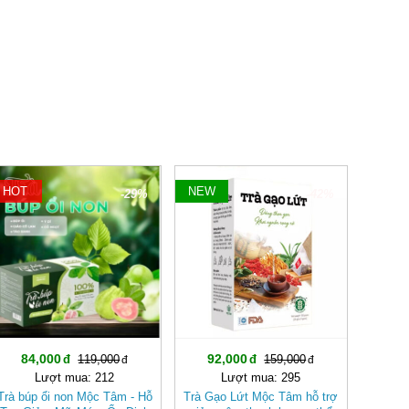
HOT
NEW
-29%
-42%
84,000
92,000
119,000
159,000
Lượt mua: 212
Lượt mua: 295
Trà búp ổi non Mộc Tâm - Hỗ
Trà Gạo Lứt Mộc Tâm hỗ trợ