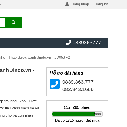
o
Đăng nhập
Đăng ký
0839363777
khô - Thảo dược xanh Jindo.vn - JD053 v2
anh Jindo.vn -
Hỗ trợ đặt hàng
0839.363.777
082.943.1666
ấp trái nhàu khô, được
Còn
285
phiếu
ợc liệu xanh sạch sẽ và
|
2000
dụng cho bà con nhân
Đã có
1715
người đặt mua