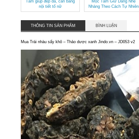
Tâm giúp đẹp da, cân bằng
Mộc Tâm Giữ Dáng Nhẹ
nội tiết tố nữ
Nhàng Theo Cách Tự Nhiên
THÔNG TIN SẢN PHẨM
BÌNH LUẬN
Mua Trái nhàu sấy khô – Thảo dược xanh Jindo.vn – JD053 v2