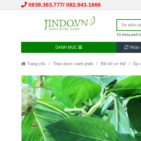
0839.363.777
082.943.1666
Từ khóa phổ b
DANH MỤC
Nhận 
Trang chủ
Thảo dược xanh jindo
Bồi bổ cơ thể
Dạ d