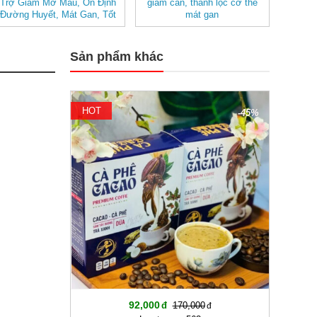
Trợ Giảm Mỡ Máu, Ổn Định
giảm cân, thanh lọc cơ thể
Đường Huyết, Mát Gan, Tốt
mát gan
Cho Tim Mạch- Hệ Tiêu Hóa
Sản phẩm khác
HOT
-45%
92,000
170,000