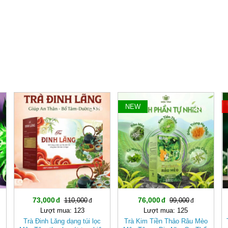
NEW
-33%
-23%
73,000
76,000
110,000
99,000
Lượt mua: 123
Lượt mua: 125
Trà Đinh Lăng dạng túi lọc
Trà Kim Tiền Thảo Râu Mèo