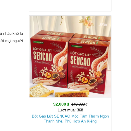
-38%
ái nhàu khô là
tới mọi người
92,000
149,000
Lượt mua: 368
Bột Gạo Lứt SENCAO Mộc Tâm Thơm Ngon
Thanh Nhẹ, Phù Hợp Ăn Kiêng