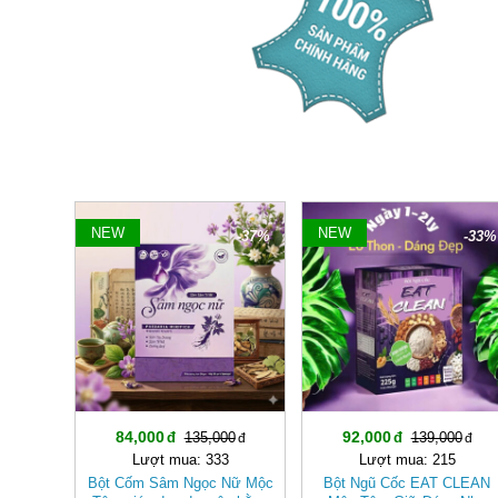
NEW
NEW
-37%
-33%
84,000
92,000
135,000
139,000
Lượt mua: 333
Lượt mua: 215
Bột Cốm Sâm Ngọc Nữ Mộc
Bột Ngũ Cốc EAT CLEAN