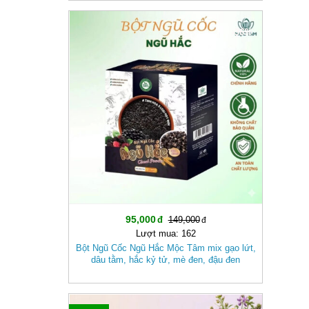
-36%
95,000
149,000
Lượt mua: 162
Bột Ngũ Cốc Ngũ Hắc Mộc Tâm mix gạo lứt,
dâu tằm, hắc kỷ tử, mè đen, đậu đen