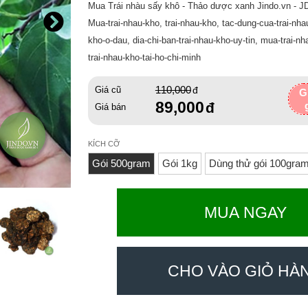
Mua Trái nhàu sấy khô - Thảo dược xanh Jindo.vn - J
Mua-trai-nhau-kho, trai-nhau-kho, tac-dung-cua-trai-nha
kho-o-dau, dia-chi-ban-trai-nhau-kho-uy-tin, mua-trai-nh
trai-nhau-kho-tai-ho-chi-minh
110,000
Giá cũ
G
89,000
Giá bán
KÍCH CỠ
Gói 500gram
Gói 1kg
Dùng thử gói 100gra
MUA NGAY
CHO VÀO GIỎ HÀ