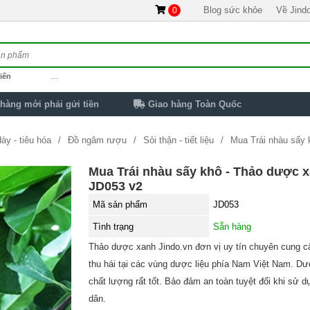
Blog sức khỏe
Về Jind
0
iến
…
hàng mới phải gửi tiền
Giao hàng Toàn Quốc
ày - tiêu hóa
Đồ ngâm rượu
Sỏi thận - tiết liệu
Mua Trái nhàu sấy 
Mua Trái nhàu sấy khô - Thảo dược x
JD053 v2
Mã sản phẩm
JD053
Tình trạng
Sẵn hàng
Thảo dược xanh Jindo.vn đơn vị uy tín chuyên cung c
thu hái tại các vùng dược liệu phía Nam Việt Nam. Dư
chất lượng rất tốt. Bảo đảm an toàn tuyệt đối khi sử 
dân.