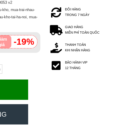
D053 v2
u-kho, mua-trai-nhau-
ĐỔI HÀNG
TRONG 7 NGÀY
au-kho-tai-ha-noi, mua-
GIAO HÀNG
MIỄN PHÍ TOÀN QUỐC
iảm
-19%
giá
THANH TOÁN
KHI NHẬN HÀNG
BẢO HÀNH VIP
12 THÁNG
m
NG