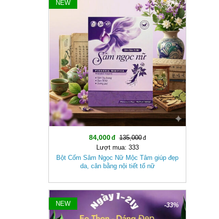
NEW
-37%
84,000
135,000
Lượt mua: 333
Bột Cốm Sâm Ngọc Nữ Mộc Tâm giúp đẹp
da, cân bằng nội tiết tố nữ
NEW
-33%