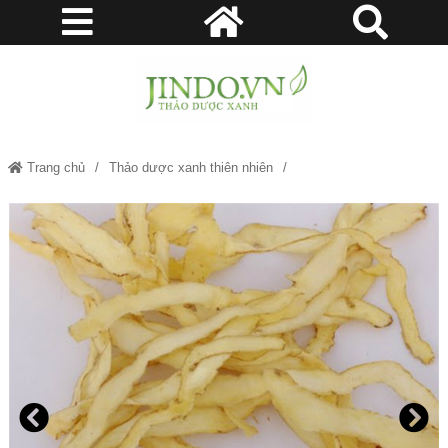
Trang chủ
Thảo dược xanh thiên nhiên
Ngọc trúc - Vị thuốc quý bổ tim, hỗ trợ hẹp hở van tim JD325 ngoctruc