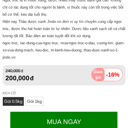
Ngọc trúc là vị thuốc vàng, được nhiều thầy thuốc đánh giá cao. Không
chỉ có tác dụng tốt cho người bị bệnh, vị thuốc này còn tốt trong việc bồi
bổ cơ thể, kéo dài tuổi thọ.
Hiện nay Thảo dược xanh Jindo.vn đơn vị uy tín chuyên cung cấp ngọc
trúc, được thu hái hoàn toàn từ tự nhiên. Dược liệu xanh sạch sẽ và chất
lượng rất tốt. Bảo đảm an toàn tuyệt đối khi sử dụng.
ngoc-truc, tac-dung-cua-ngoc-truc, mua-ngoc-truc-o-dau, cuong-tim, giam-
xo-vua-dong-mach, tieu-doc, tri-benh-tieu-duong, thao-duoc-xanh-so-1-
jindo.vn
240,000
Giảm
-16%
200,000
giá
KÍCH CỠ
Gói 0.5kg
Gói 1kg
MUA NGAY