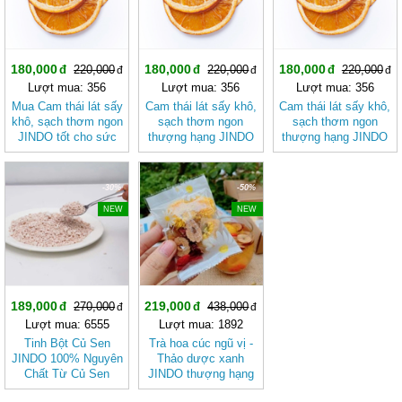
180,000
180,000
180,000
220,000
220,000
220,000
Lượt mua: 356
Lượt mua: 356
Lượt mua: 356
Mua Cam thái lát sấy
Cam thái lát sấy khô,
Cam thái lát sấy khô,
khô, sạch thơm ngon
sạch thơm ngon
sạch thơm ngon
JINDO tốt cho sức
thượng hạng JINDO
thượng hạng JINDO
khỏe
tốt cho sức khỏe
-30%
-50%
NEW
NEW
189,000
219,000
270,000
438,000
Lượt mua: 6555
Lượt mua: 1892
Tinh Bột Củ Sen
Trà hoa cúc ngũ vị -
JINDO 100% Nguyên
Thảo dược xanh
Chất Từ Củ Sen
JINDO thượng hạng
Tươi Không Pha giúp
12g tác dụng giúp