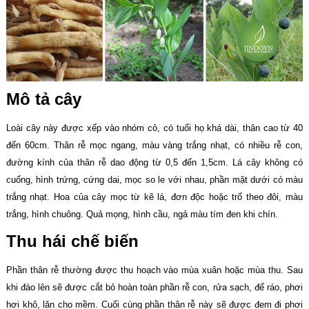
Mô tả cây
Loài cây này được xếp vào nhóm cỏ, có tuổi họ khá dài, thân cao từ 40
đến 60cm. Thân rễ mọc ngang, màu vàng trắng nhạt, có nhiều rễ con,
đường kính của thân rễ dao động từ 0,5 đến 1,5cm. Lá cây không có
cuống, hình trứng, cứng dai, mọc so le với nhau, phần mặt dưới có màu
trắng nhạt. Hoa của cây mọc từ kẽ lá, đơn độc hoặc trổ theo đôi, màu
trắng, hình chuông. Quả mọng, hình cầu, ngả màu tím đen khi chín.
Thu hái chế biến
Phần thân rễ thường được thu hoạch vào mùa xuân hoặc mùa thu. Sau
khi đào lên sẽ được cắt bỏ hoàn toàn phần rễ con, rửa sạch, để ráo, phơi
hơi khô, lăn cho mềm. Cuối cùng phần thân rễ này sẽ được đem đi phơi