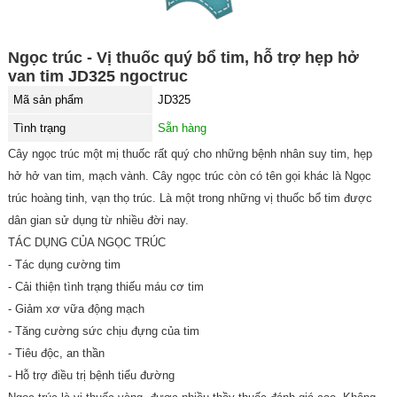
Ngọc trúc - Vị thuốc quý bổ tim, hỗ trợ hẹp hở
van tim JD325 ngoctruc
Mã sản phẩm
JD325
Tình trạng
Sẵn hàng
Cây ngọc trúc một mị thuốc rất quý cho những bệnh nhân suy tim, hẹp
hở hở van tim, mạch vành. Cây ngọc trúc còn có tên gọi khác là Ngọc
trúc hoàng tinh, vạn thọ trúc. Là một trong những vị thuốc bổ tim được
dân gian sử dụng từ nhiều đời nay.
TÁC DỤNG CỦA NGỌC TRÚC
- Tác dụng cường tim
- Cải thiện tình trạng thiếu máu cơ tim
- Giảm xơ vữa động mạch
- Tăng cường sức chịu đựng của tim
- Tiêu độc, an thần
- Hỗ trợ điều trị bệnh tiểu đường