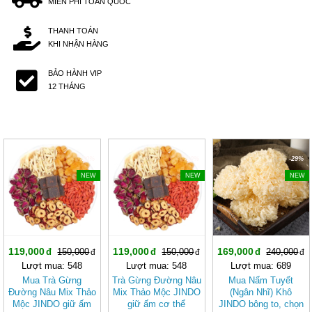
MIỄN PHÍ TOÀN QUỐC
THANH TOÁN
KHI NHẬN HÀNG
BẢO HÀNH VIP
12 THÁNG
-20%
-20%
-29%
NEW
NEW
NEW
119,000
119,000
169,000
150,000
150,000
240,000
Lượt mua: 548
Lượt mua: 548
Lượt mua: 689
Mua Trà Gừng
Trà Gừng Đường Nâu
Mua Nấm Tuyết
Đường Nâu Mix Thảo
Mix Thảo Mộc JINDO
(Ngân Nhĩ) Khô
Mộc JINDO giữ ấm
giữ ấm cơ thể
JINDO bông to, chọn