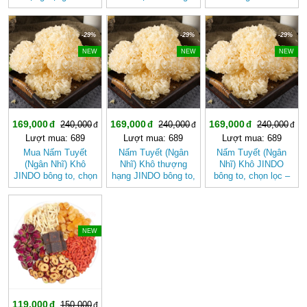
tốt cho sức khỏe
ấm cơ thể, tốt cho
thể
sức khỏe
-29%
-29%
-29%
NEW
NEW
NEW
169,000
169,000
169,000
240,000
240,000
240,000
Lượt mua: 689
Lượt mua: 689
Lượt mua: 689
Mua Nấm Tuyết
Nấm Tuyết (Ngân
Nấm Tuyết (Ngân
(Ngân Nhĩ) Khô
Nhĩ) Khô thượng
Nhĩ) Khô JINDO
JINDO bông to, chọn
hạng JINDO bông to,
bông to, chọn lọc –
lọc tốt cho sức khỏe
chọn lọc
Dưỡng Nhan, Thanh
Mát Tự Nhiên
-20%
NEW
119,000
150,000