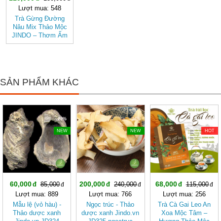
Lượt mua: 548
Trà Gừng Đường
Nâu Mix Thảo Mộc
JINDO – Thơm Ấm
Tự Nhiên, Dễ Uống
SẢN PHẨM KHÁC
-29%
-16%
-40%
NEW
NEW
HOT
60,000
200,000
68,000
85,000
240,000
115,000
Lượt mua: 889
Lượt mua: 766
Lượt mua: 256
Mẫu lệ (vỏ hàu) -
Ngọc trúc - Thảo
Trà Cà Gai Leo An
Thảo dược xanh
dược xanh Jindo.vn
Xoa Mộc Tâm –