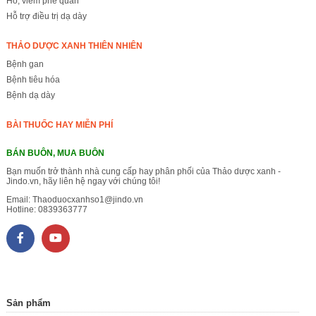
Ho, viêm phế quản
Hỗ trợ điều trị dạ dày
THẢO DƯỢC XANH THIÊN NHIÊN
Bệnh gan
Bệnh tiêu hóa
Bệnh dạ dày
BÀI THUỐC HAY MIỄN PHÍ
BÁN BUÔN, MUA BUÔN
Bạn muốn trở thành nhà cung cấp hay phân phối của Thảo dược xanh -
Jindo.vn, hãy liên hệ ngay với chúng tôi!
Email:
Thaoduocxanhso1@jindo.vn
Hotline:
0839363777
Sản phẩm