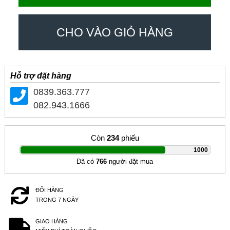
CHO VÀO GIỎ HÀNG
Hỗ trợ đặt hàng
0839.363.777
082.943.1666
Còn
234
phiếu
|
1000
Đã có
766
người đặt mua
ĐỔI HÀNG
TRONG 7 NGÀY
GIAO HÀNG