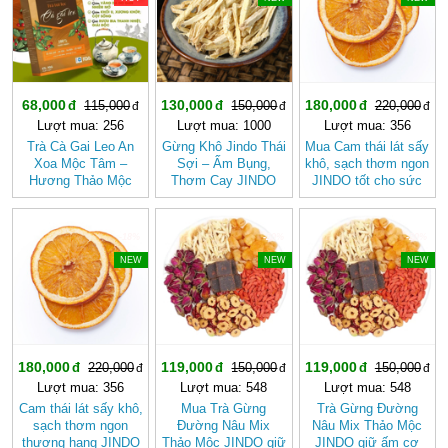
68,000
130,000
180,000
115,000
150,000
220,000
Lượt mua: 256
Lượt mua: 1000
Lượt mua: 356
Trà Cà Gai Leo An
Gừng Khô Jindo Thái
Mua Cam thái lát sấy
Xoa Mộc Tâm –
Sợi – Ấm Bụng,
khô, sạch thơm ngon
Hương Thảo Mộc
Thơm Cay JINDO
JINDO tốt cho sức
Cho Ngày Thư Thái
khỏe
-18%
-20%
-20%
NEW
NEW
NEW
180,000
119,000
119,000
220,000
150,000
150,000
Lượt mua: 356
Lượt mua: 548
Lượt mua: 548
Cam thái lát sấy khô,
Mua Trà Gừng
Trà Gừng Đường
sạch thơm ngon
Đường Nâu Mix
Nâu Mix Thảo Mộc
thượng hạng JINDO
Thảo Mộc JINDO giữ
JINDO giữ ấm cơ