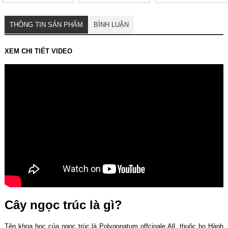
cơ thể, tốt cho sức
lọc tốt cho sức khỏe
khỏe
THÔNG TIN SẢN PHẨM
BÌNH LUẬN
XEM CHI TIẾT VIDEO
Cây ngọc trúc là gì?
Tên khoa học của ngọc trúc là Polygonatum offcinale All, thuộc họ Hành