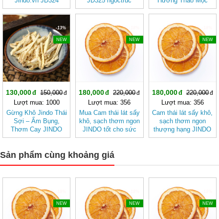
Jindo.vn JD324
JD325 ngoctruc
Hương Thảo Mộc
maule
Cho Ngày Thư Thái
-13%
-18%
-18%
NEW
NEW
NEW
130,000
180,000
180,000
150,000
220,000
220,000
Lượt mua: 1000
Lượt mua: 356
Lượt mua: 356
Gừng Khô Jindo Thái
Mua Cam thái lát sấy
Cam thái lát sấy khô,
Sợi – Ấm Bụng,
khô, sạch thơm ngon
sạch thơm ngon
Thơm Cay JINDO
JINDO tốt cho sức
thượng hạng JINDO
khỏe
tốt cho sức khỏe
Sản phẩm cùng khoảng giá
-18%
-18%
-18%
NEW
NEW
NEW