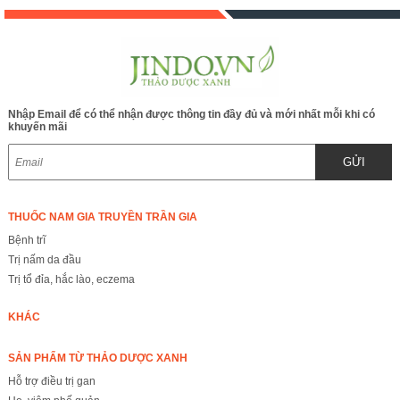
thanh nhiệt, giải độc,
đẹp da, tốt cho sức
bổ khí, dưỡng huyết
khỏe.
Nhập Email để có thể nhận được thông tin đầy đủ và mới nhất mỗi khi có
khuyến mãi
GỬI
THUỐC NAM GIA TRUYỀN TRẦN GIA
Bệnh trĩ
Trị nấm da đầu
Trị tổ đỉa, hắc lào, eczema
KHÁC
SẢN PHẨM TỪ THẢO DƯỢC XANH
Hỗ trợ điều trị gan