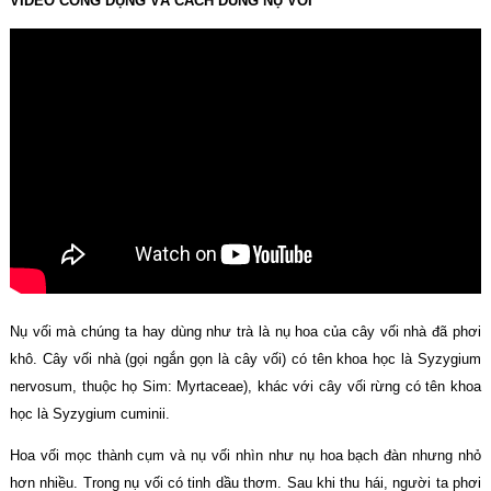
VIDEO CÔNG DỤNG VÀ CÁCH DÙNG NỤ VỐI
Nụ vối mà chúng ta hay dùng như trà là nụ hoa của cây vối nhà đã phơi
khô. Cây vối nhà (gọi ngắn gọn là cây vối) có tên khoa học là Syzygium
nervosum, thuộc họ Sim: Myrtaceae), khác với cây vối rừng có tên khoa
học là Syzygium cuminii.
Hoa vối mọc thành cụm và nụ vối nhìn như nụ hoa bạch đàn nhưng nhỏ
hơn nhiều. Trong nụ vối có tinh dầu thơm. Sau khi thu hái, người ta phơi