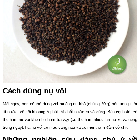
Cách dùng nụ vối
Mỗi ngày, bạn có thể dùng vài muỗng nụ khô (chừng 20 g) nấu trong một
lít nước, để sôi khoảng 5 phút thì chắt nước ra và dùng. Bên cạnh đó, có
thể hãm nụ vối khô như hãm trà vậy (có thể hãm nhiều lần nước và uống
trong ngày).Trà nụ vối có màu vàng nâu và có mùi thơm đằm dễ chịu.
Những nghiên cứu đáng chú ý về