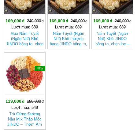
169,000
169,000
169,000
240,000
240,000
240,000
Lượt mua: 689
Lượt mua: 689
Lượt mua: 689
Mua Nấm Tuyết
Nấm Tuyết (Ngân
Nấm Tuyết (Ngân
(Ngân Nhĩ) Khô
Nhĩ) Khô thượng
Nhĩ) Khô JINDO
JINDO bông to, chọn
hạng JINDO bông to,
bông to, chọn lọc –
lọc tốt cho sức khỏe
chọn lọc
Dưỡng Nhan, Thanh
Mát Tự Nhiên
-20%
NEW
119,000
150,000
Lượt mua: 548
Trà Gừng Đường
Nâu Mix Thảo Mộc
JINDO – Thơm Ấm
Tự Nhiên, Dễ Uống