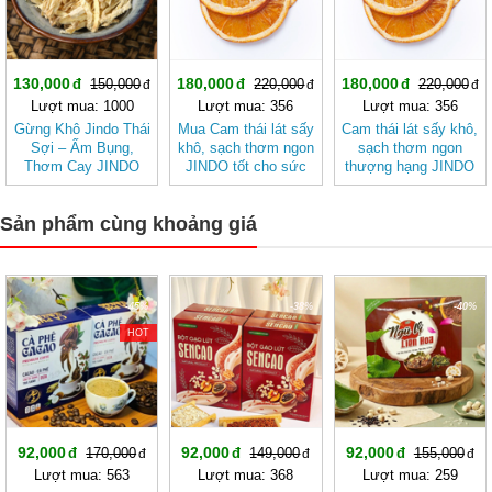
130,000
180,000
180,000
150,000
220,000
220,000
Lượt mua: 1000
Lượt mua: 356
Lượt mua: 356
Gừng Khô Jindo Thái
Mua Cam thái lát sấy
Cam thái lát sấy khô,
Sợi – Ấm Bụng,
khô, sạch thơm ngon
sạch thơm ngon
Thơm Cay JINDO
JINDO tốt cho sức
thượng hạng JINDO
khỏe
tốt cho sức khỏe
Sản phẩm cùng khoảng giá
-45%
-38%
-40%
HOT
92,000
92,000
92,000
170,000
149,000
155,000
Lượt mua: 563
Lượt mua: 368
Lượt mua: 259