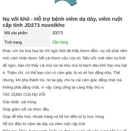
Nụ vối khô - Hỗ trợ bệnh viêm dạ dày, viêm ruột
cấp tính JD273 nuvoikho
Mã sản phẩm
JD273
Tình trạng
Sẵn hàng
Khác với trà hoa hoa lài chỉ ngửi thôi đã thấy thơm đằm, nụ vối phải nếm
mới cảm nhận được hết cái thơm sâu của nó. Nếu vốc một nắm nụ khô
để ngửi, bạn chỉ thấy cái mùi na ná như mùi lá bạch đàn khô hay mùi hạt
é. Thậm chí, có thể bạn còn có cảm giác là nó sẽ hơi đắng nữa. Thế
nhưng, khi pha thành trà, nó lại gây cho ta cái cảm giác đắng chát mà
không phải đắng chát, vì vậy càng uống lại càng thấy thú vị.
TÁC DỤNG CỦA NỤ VỐI
Giải nhiệt, sát trùng.
Giúp giảm sốt và nhức đầu.
Giúp dễ tiêu hoá, nhuận tràng và hỗ trợ điều trị lỵ trực trùng.
Hỗ trợ điều trị viêm dạ dày và viêm ruột cấp tính