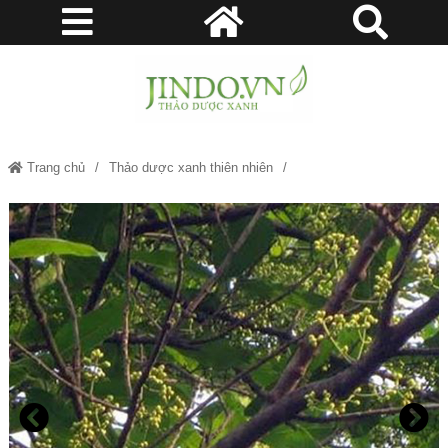
Trang chủ
Thảo dược xanh thiên nhiên
Nụ vối khô - Hỗ trợ bệnh viêm dạ dày, viêm ruột cấp tính JD273 nuvoikho