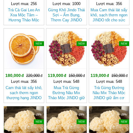
Lượt mua: 256
Lượt mua: 1000
Lượt mua: 356
Trà Cà Gai Leo An
Gừng Khô Jindo Thái
Mua Cam thái lát sấy
Xoa Mộc Tâm –
Sợi – Ấm Bụng,
khô, sạch thơm ngon
Hương Thảo Mộc
Thơm Cay JINDO
JINDO tốt cho sức
Cho Ngày Thư Thái
khỏe
-18%
-20%
-20%
NEW
NEW
NEW
180,000
119,000
119,000
220,000
150,000
150,000
Lượt mua: 356
Lượt mua: 548
Lượt mua: 548
Cam thái lát sấy khô,
Mua Trà Gừng
Trà Gừng Đường
sạch thơm ngon
Đường Nâu Mix
Nâu Mix Thảo Mộc
thượng hạng JINDO
Thảo Mộc JINDO giữ
JINDO giữ ấm cơ
tốt cho sức khỏe
ấm cơ thể, tốt cho
thể
sức khỏe
-29%
-29%
-29%
NEW
NEW
NEW