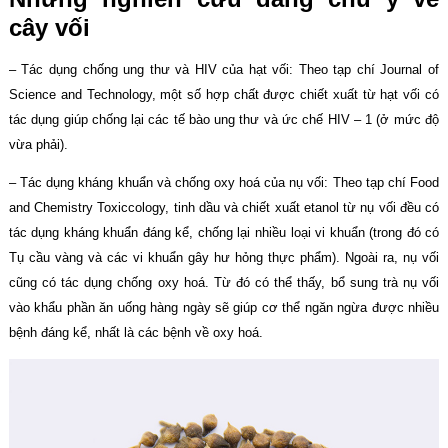
cây vối
– Tác dụng chống ung thư và HIV của hạt vối: Theo tạp chí Journal of
Science and Technology, một số hợp chất được chiết xuất từ hạt vối có
tác dụng giúp chống lại các tế bào ung thư và ức chế HIV – 1 (ở mức độ
vừa phải).
– Tác dụng kháng khuẩn và chống oxy hoá của nụ vối: Theo tạp chí Food
and Chemistry Toxiccology, tinh dầu và chiết xuất etanol từ nụ vối đều có
tác dụng kháng khuẩn đáng kể, chống lại nhiều loại vi khuẩn (trong đó có
Tụ cầu vàng và các vi khuẩn gây hư hỏng thực phẩm). Ngoài ra, nụ vối
cũng có tác dụng chống oxy hoá. Từ đó có thể thấy, bổ sung trà nụ vối
vào khẩu phần ăn uống hàng ngày sẽ giúp cơ thể ngăn ngừa được nhiều
bệnh đáng kể, nhất là các bệnh về oxy hoá.