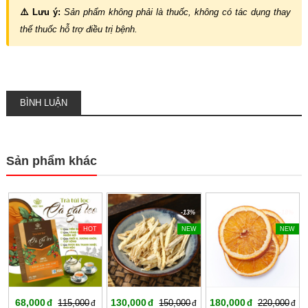
⚠️ Lưu ý:
Sản phẩm không phải là thuốc, không có tác dụng thay
thế thuốc hỗ trợ điều trị bệnh.
BÌNH LUẬN
Sản phẩm khác
-40%
-13%
-18%
HOT
NEW
NEW
68,000
130,000
180,000
115,000
150,000
220,000