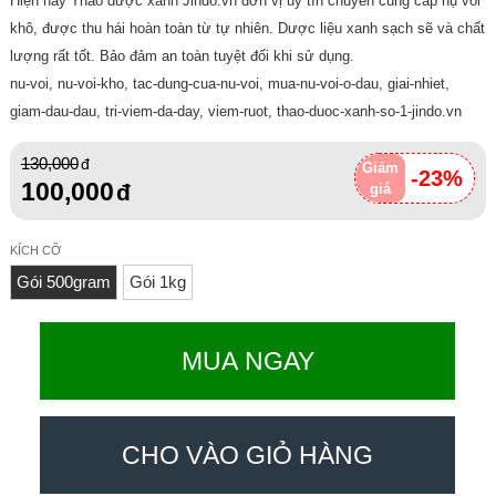
Hiện nay Thảo dược xanh Jindo.vn đơn vị uy tín chuyên cung cấp nụ vối
khô, được thu hái hoàn toàn từ tự nhiên. Dược liệu xanh sạch sẽ và chất
lượng rất tốt. Bảo đảm an toàn tuyệt đối khi sử dụng.
nu-voi, nu-voi-kho, tac-dung-cua-nu-voi, mua-nu-voi-o-dau, giai-nhiet,
giam-dau-dau, tri-viem-da-day, viem-ruot, thao-duoc-xanh-so-1-jindo.vn
130,000
Giảm
-23%
100,000
giá
KÍCH CỠ
Gói 500gram
Gói 1kg
MUA NGAY
CHO VÀO GIỎ HÀNG