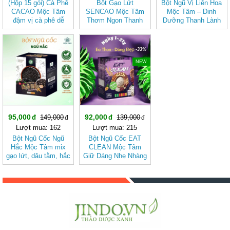
(Hộp 15 gói) Cà Phê
Bột Gạo Lứt
Bột Ngũ Vị Liên Hoa
CACAO Mộc Tâm
SENCAO Mộc Tâm
Mộc Tâm – Dinh
đậm vị cà phê dễ
Thơm Ngon Thanh
Dưỡng Thanh Lành
uống
Nhẹ, Phù Hợp Ăn
Từ Gạo Lứt Và Hạt
Kiêng
Sen
-36%
-33%
NEW
95,000
92,000
149,000
139,000
Lượt mua: 162
Lượt mua: 215
Bột Ngũ Cốc Ngũ
Bột Ngũ Cốc EAT
Hắc Mộc Tâm mix
CLEAN Mộc Tâm
gạo lứt, dâu tằm, hắc
Giữ Dáng Nhẹ Nhàng
kỷ tử, mè đen, đậu
Theo Cách Tự Nhiên
đen