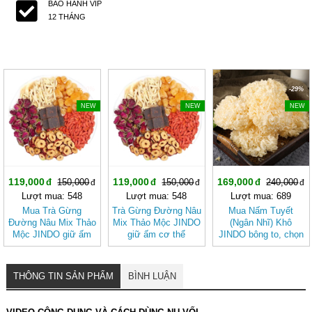
BẢO HÀNH VIP
12 THÁNG
-20%
-20%
-29%
NEW
NEW
NEW
119,000
119,000
169,000
150,000
150,000
240,000
Lượt mua: 548
Lượt mua: 548
Lượt mua: 689
Mua Trà Gừng
Trà Gừng Đường Nâu
Mua Nấm Tuyết
Đường Nâu Mix Thảo
Mix Thảo Mộc JINDO
(Ngân Nhĩ) Khô
Mộc JINDO giữ ấm
giữ ấm cơ thể
JINDO bông to, chọn
cơ thể, tốt cho sức
lọc tốt cho sức khỏe
khỏe
THÔNG TIN SẢN PHẨM
BÌNH LUẬN