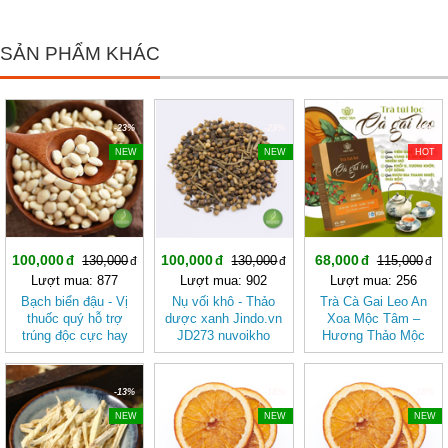
SẢN PHẨM KHÁC
-23%
-23%
-40%
NEW
NEW
HOT
100,000
100,000
68,000
130,000
130,000
115,000
Lượt mua: 877
Lượt mua: 902
Lượt mua: 256
Bạch biển đậu - Vị
Nụ vối khô - Thảo
Trà Cà Gai Leo An
thuốc quý hỗ trợ
dược xanh Jindo.vn
Xoa Mộc Tâm –
trúng độc cực hay
JD273 nuvoikho
Hương Thảo Mộc
JD272 bachbiendau
Cho Ngày Thư Thái
-13%
-18%
-18%
NEW
NEW
NEW