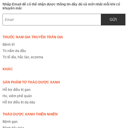
Nhập Email để có thể nhận được thông tin đầy đủ và mới nhất mỗi khi có
khuyến mãi
GỬI
THUỐC NAM GIA TRUYỀN TRẦN GIA
Bệnh trĩ
Trị nấm da đầu
Trị tổ đỉa, hắc lào, eczema
KHÁC
SẢN PHẨM TỪ THẢO DƯỢC XANH
Hỗ trợ điều trị gan
Ho, viêm phế quản
Hỗ trợ điều trị dạ dày
THẢO DƯỢC XANH THIÊN NHIÊN
Bệnh gan