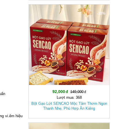
-38%
92,000
149,000
huẩn
Lượt mua: 368
Bột Gạo Lứt SENCAO Mộc Tâm Thơm Ngon
Thanh Nhẹ, Phù Hợp Ăn Kiêng
.ng vi.êm hiệu