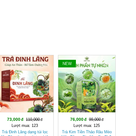
NEW
-33%
-23%
73,000
76,000
110,000
99,000
Lượt mua: 123
Lượt mua: 125
Trà Đinh Lăng dạng túi lọc
Trà Kim Tiền Thảo Râu Mèo