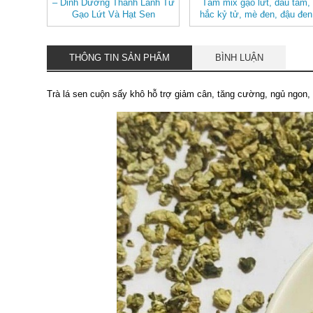
– Dinh Dưỡng Thanh Lành Từ
Tâm mix gạo lứt, dâu tằm,
Gạo Lứt Và Hạt Sen
hắc kỷ tử, mè đen, đậu đen
THÔNG TIN SẢN PHẨM
BÌNH LUẬN
Trà lá sen cuộn sấy khô hỗ trợ giảm cân, tăng cường, ngủ ngon