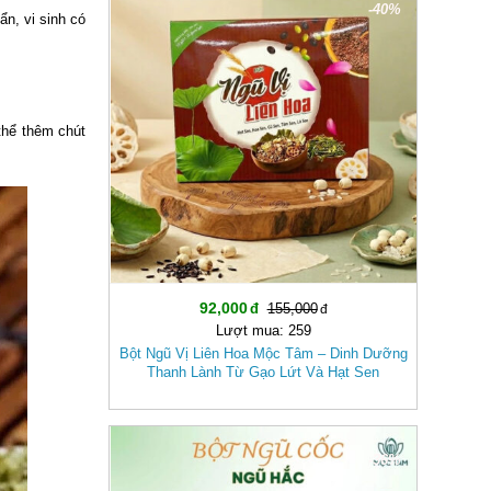
-40%
ẩn, vi sinh có
thể thêm chút
92,000
155,000
Lượt mua: 259
Bột Ngũ Vị Liên Hoa Mộc Tâm – Dinh Dưỡng
Thanh Lành Từ Gạo Lứt Và Hạt Sen
-36%