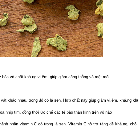
y hóa và chất khá.ng vi.êm, giúp giảm căng thẳng và mệt mỏi.
c vật khác nhau, trong đó có lá sen. Hợp chất này giúp giảm vi.êm, khá,ng k
òa nhịp tim, đồng thời ức chế các tế bào thần kinh trên vỏ não
thành phần vitamin C có trong lá sen. Vitamin C hỗ trợ tăng đề khá.ng, chố