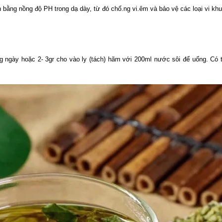
 bằng nồng độ PH trong dạ dày, từ đó chố.ng vi.êm và bảo vệ các loại vi khu
ng ngày hoặc 2- 3gr cho vào ly (tách) hãm với 200ml nước sôi để uống. Có 