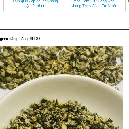
Tâm giúp đẹp da, cân bằng
Mộc Tâm Giữ Dáng Nhẹ
nội tiết tố nữ
Nhàng Theo Cách Tự Nhiên
, giảm căng thẳng JINDO