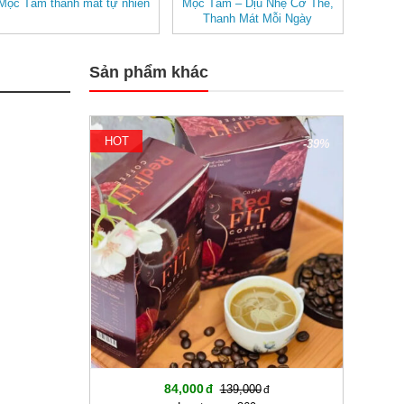
Mộc Tâm thanh mát tự nhiên
Mộc Tâm – Dịu Nhẹ Cơ Thể,
Thanh Mát Mỗi Ngày
Sản phẩm khác
HOT
-39%
84,000
139,000