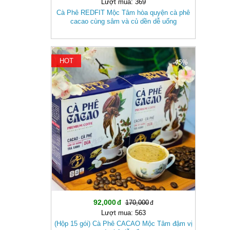
Lượt mua: 369
Cà Phê REDFIT Mộc Tâm hòa quyện cà phê
cacao cùng sâm và củ dền dễ uống
HOT
-45%
92,000
170,000
Lượt mua: 563
(Hộp 15 gói) Cà Phê CACAO Mộc Tâm đậm vị