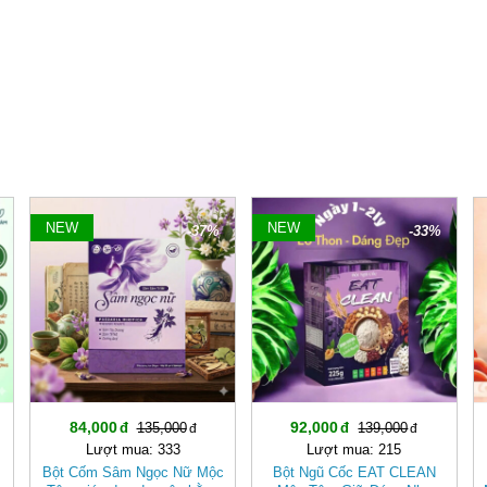
NEW
NEW
-37%
-33%
84,000
92,000
135,000
139,000
Lượt mua: 333
Lượt mua: 215
Bột Cốm Sâm Ngọc Nữ Mộc
Bột Ngũ Cốc EAT CLEAN