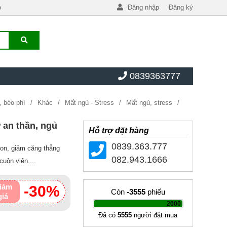
o
Đăng nhập
Đăng ký
0839363777
, béo phì
Khác
Mất ngủ - Stress
Mất ngủ, stress
 an thần, ngủ
Hỗ trợ đặt hàng
0839.363.777
gon, giảm căng thẳng
082.943.1666
uộn viên....
iảm
-30%
Còn
-3555
phiếu
giá
|
2000
Đã có
5555
người đặt mua