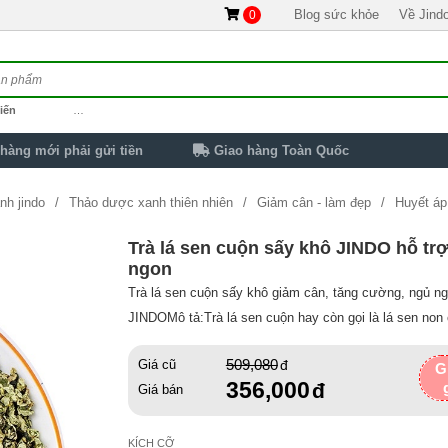
Blog sức khỏe
Về Jind
0
iến
…
hàng mới phải gửi tiền
Giao hàng Toàn Quốc
nh jindo
Thảo dược xanh thiên nhiên
Giảm cân - làm đẹp
Huyết áp
sấy khô JINDO hỗ trợ an thần, ngủ ngon
Trà lá sen cuộn sấy khô JINDO hỗ trợ
ngon
Trà lá sen cuộn sấy khô giảm cân, tăng cường, ngủ n
JINDOMô tả:Trà lá sen cuộn hay còn gọi là lá sen non c
509,080
Giá cũ
G
356,000
Giá bán
KÍCH CỠ