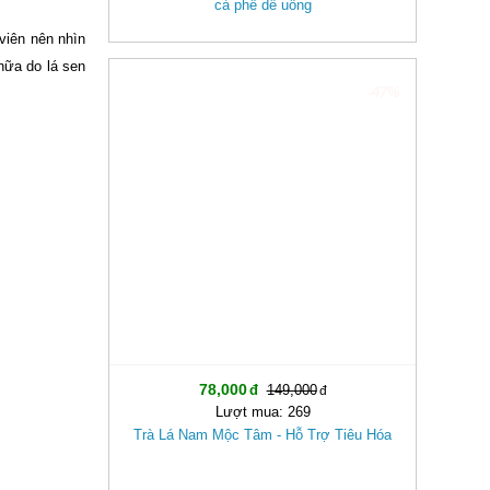
cà phê dễ uống
viên nên nhìn
 nữa do lá sen
-47%
78,000
149,000
Lượt mua: 269
Trà Lá Nam Mộc Tâm - Hỗ Trợ Tiêu Hóa