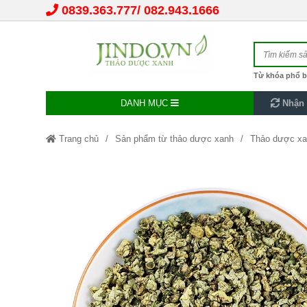
0839.363.777
082.943.1666
Từ khóa phổ b
DANH MỤC
Nhận 
Trang chủ
Sản phẩm từ thảo dược xanh
Thảo dược xa
Thanh nhiệt giải độc
Thảo dược làm đẹp
Trà lá sen cuộn 