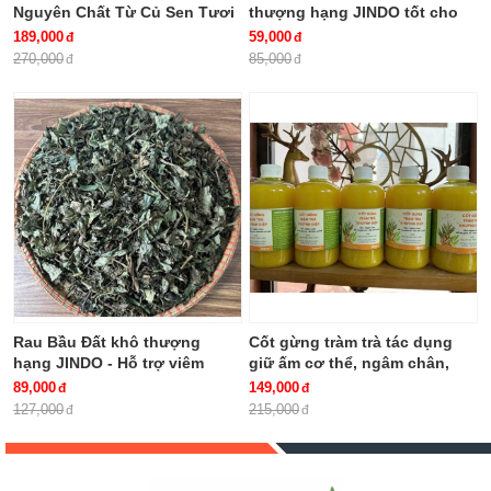
Nguyên Chất Từ Củ Sen Tươi
thượng hạng JINDO tốt cho
Không Pha giúp thanh nhiệt,
người HP dạ dày
189,000
59,000
giải độc, bổ khí, dưỡng huyết
270,000
85,000
Rau Bầu Đất khô thượng
Cốt gừng tràm trà tác dụng
hạng JINDO - Hỗ trợ viêm
giữ ấm cơ thể, ngâm chân,
bàng quang, khí hư, bạch đới,
giảm ho chai 500ml
89,000
149,000
kinh nguyệt không đều rất tốt
127,000
215,000
cho phụ nữ