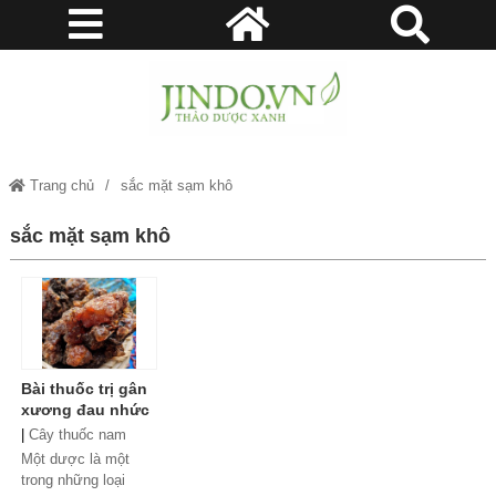
Trang chủ
sắc mặt sạm khô
sắc mặt sạm khô
Bài thuốc trị gân
xương đau nhức
mà không phải ai
|
Cây thuốc nam
cũng biết? Một
Một dược là một
Dược và 7 Bài
trong những loại
thuốc chữa bệnh