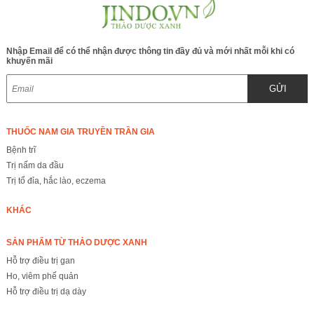
Nhập Email để có thể nhận được thông tin đầy đủ và mới nhất mỗi khi có
khuyến mãi
GỬI
THUỐC NAM GIA TRUYỀN TRẦN GIA
Bệnh trĩ
Trị nấm da đầu
Trị tổ đỉa, hắc lào, eczema
KHÁC
SẢN PHẨM TỪ THẢO DƯỢC XANH
Hỗ trợ điều trị gan
Ho, viêm phế quản
Hỗ trợ điều trị dạ dày