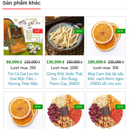
Sản phẩm khác
-40%
-13%
-18%
HOT
NEW
NEW
68,000
130,000
180,000
115,000
150,000
220,000
Lượt mua: 256
Lượt mua: 1000
Lượt mua: 356
Trà Cà Gai Leo An
Gừng Khô Jindo Thái
Mua Cam thái lát sấy
Xoa Mộc Tâm –
Sợi – Ấm Bụng,
khô, sạch thơm ngon
Hương Thảo Mộc
Thơm Cay JINDO
JINDO tốt cho sức
Cho Ngày Thư Thái
khỏe
-18%
-20%
-20%
NEW
NEW
NEW