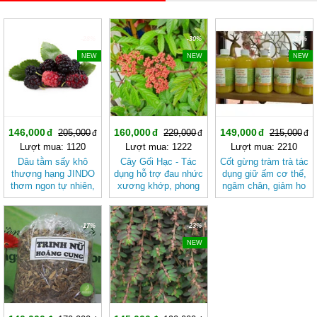
-28%
-30%
-30%
NEW
NEW
NEW
146,000
160,000
149,000
205,000
229,000
215,000
Lượt mua: 1120
Lượt mua: 1222
Lượt mua: 2210
Dâu tằm sấy khô
Cây Gối Hạc - Tác
Cốt gừng tràm trà tác
thượng hạng JINDO
dụng hỗ trợ đau nhức
dụng giữ ấm cơ thể,
thơm ngon tự nhiên,
xương khớp, phong
ngâm chân, giảm ho
tố cho sức khỏe &
tê thấp, rong kinh,
chai 500ml
làm đẹp
đau bụng, kích thích
ăn uống và giảm đau
-17%
-23%
cho phụ nữ vừa sinh
NEW
đẻ JINDO