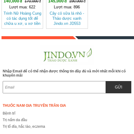
140,000
145,000
170,000
190,000
Lượt mua: 622
Lượt mua: 896
Trinh Nữ Hoàng Cung
Cây cỏ sữa lá nhỏ -
có tác dụng tốt để
Thảo dược xanh
chữa u xơ, u xơ tiền
Jindo.vn JD553
liệt tuyến, ung thư tử
cung, viêm loét dạ
dày JD007 -
trinhnuhoangcung
Nhập Email để có thể nhận được thông tin đầy đủ và mới nhất mỗi khi có
khuyến mãi
GỬI
THUỐC NAM GIA TRUYỀN TRẦN GIA
Bệnh trĩ
Trị nấm da đầu
Trị tổ đỉa, hắc lào, eczema