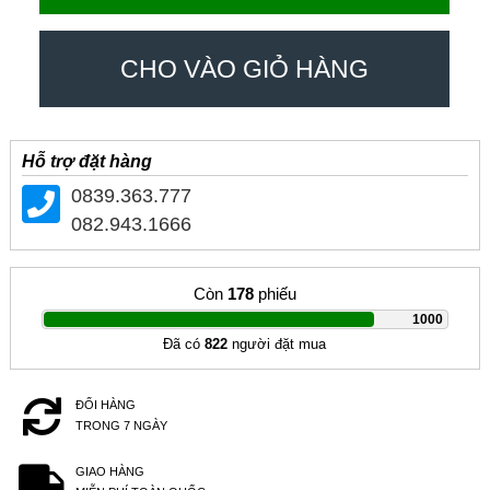
CHO VÀO GIỎ HÀNG
Hỗ trợ đặt hàng
0839.363.777
082.943.1666
Còn
178
phiếu
|
1000
Đã có
822
người đặt mua
ĐỔI HÀNG
TRONG 7 NGÀY
GIAO HÀNG