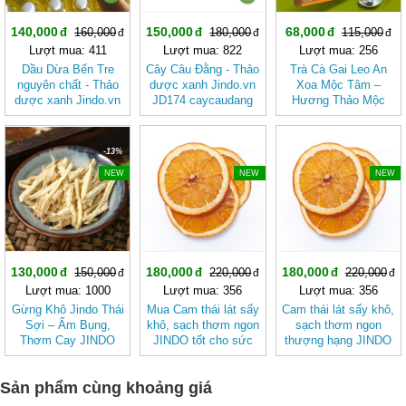
140,000
150,000
68,000
160,000
180,000
115,000
Lượt mua: 411
Lượt mua: 822
Lượt mua: 256
Dầu Dừa Bến Tre
Cây Câu Đằng - Thảo
Trà Cà Gai Leo An
nguyên chất - Thảo
dược xanh Jindo.vn
Xoa Mộc Tâm –
dược xanh Jindo.vn
JD174 caycaudang
Hương Thảo Mộc
JD173 dauduabentre
Cho Ngày Thư Thái
-13%
-18%
-18%
NEW
NEW
NEW
130,000
180,000
180,000
150,000
220,000
220,000
Lượt mua: 1000
Lượt mua: 356
Lượt mua: 356
Gừng Khô Jindo Thái
Mua Cam thái lát sấy
Cam thái lát sấy khô,
Sợi – Ấm Bụng,
khô, sạch thơm ngon
sạch thơm ngon
Thơm Cay JINDO
JINDO tốt cho sức
thượng hạng JINDO
khỏe
tốt cho sức khỏe
Sản phẩm cùng khoảng giá