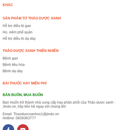
KHÁC
SẢN PHẨM TỪ THẢO DƯỢC XANH
Hỗ trợ điều trị gan
Ho, viêm phế quản
Hỗ trợ điều trị dạ dày
THẢO DƯỢC XANH THIÊN NHIÊN
Bệnh gan
Bệnh tiêu hóa
Bệnh dạ dày
BÀI THUỐC HAY MIỄN PHÍ
BÁN BUÔN, MUA BUÔN
Bạn muốn trở thành nhà cung cấp hay phân phối của Thảo dược xanh -
Jindo.vn, hãy liên hệ ngay với chúng tôi!
Email:
Thaoduocxanhso1@jindo.vn
Hotline:
0839363777