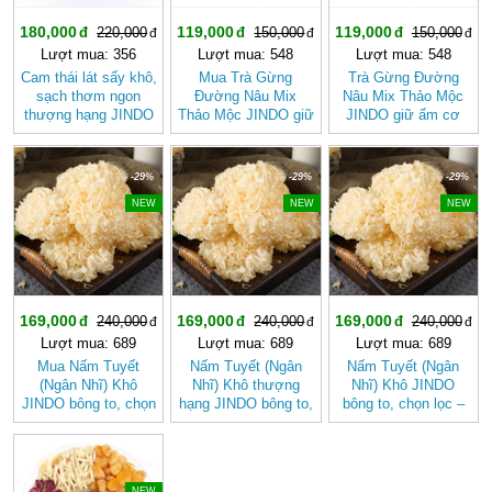
180,000
119,000
119,000
220,000
150,000
150,000
Lượt mua: 356
Lượt mua: 548
Lượt mua: 548
Cam thái lát sấy khô,
Mua Trà Gừng
Trà Gừng Đường
sạch thơm ngon
Đường Nâu Mix
Nâu Mix Thảo Mộc
thượng hạng JINDO
Thảo Mộc JINDO giữ
JINDO giữ ấm cơ
tốt cho sức khỏe
ấm cơ thể, tốt cho
thể
sức khỏe
-29%
-29%
-29%
NEW
NEW
NEW
169,000
169,000
169,000
240,000
240,000
240,000
Lượt mua: 689
Lượt mua: 689
Lượt mua: 689
Mua Nấm Tuyết
Nấm Tuyết (Ngân
Nấm Tuyết (Ngân
(Ngân Nhĩ) Khô
Nhĩ) Khô thượng
Nhĩ) Khô JINDO
JINDO bông to, chọn
hạng JINDO bông to,
bông to, chọn lọc –
lọc tốt cho sức khỏe
chọn lọc
Dưỡng Nhan, Thanh
Mát Tự Nhiên
-20%
NEW