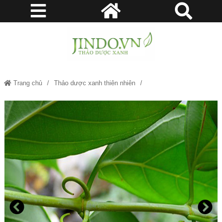
Trang chủ
Thảo dược xanh thiên nhiên
Cây Câu Đằng - Hỗ trợ cho người bệnh động kinh JD174 caycaudang