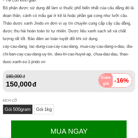
- Trẻ con kinh giản
Bộ phận được sử dụng để làm vị thuốc phổ biến nhất của câu đằng đó là
đoạn thân, cành có mấu gai ở kẽ lá hoặc phần gai cong như lưỡi câu.
Thảo dược xanh Jindo.vn đơn vị uy tín chuyên cung cấp cây câu đằng,
được thu hái hoàn toàn từ tự nhiên. Dược liệu xanh sạch sẽ và chất
lượng rất tốt. Bảo đảm an toàn tuyệt đối khi sử dụng.
cay-cau-dang, tac-dung-cua-cay-cau-dang, mua-cay-cau-dang-o-dau, dia-
chi-ban-cay-cau-dang-uy-tin, dieu-tri-cao-huyet-ap, chua-dau-dau, thao-
duoc-xanh-so-1-jindo.vn
180,000
Giảm
-16%
150,000
giá
KÍCH CỠ
Gói 500gram
Gói 1kg
MUA NGAY