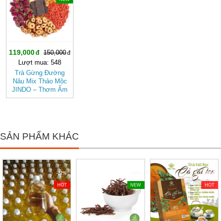
119,000
150,000
Lượt mua: 548
Trà Gừng Đường
Nâu Mix Thảo Mộc
JINDO – Thơm Ấm
Tự Nhiên, Dễ Uống
SẢN PHẨM KHÁC
-12%
-16%
-40%
HOT
NEW
HOT