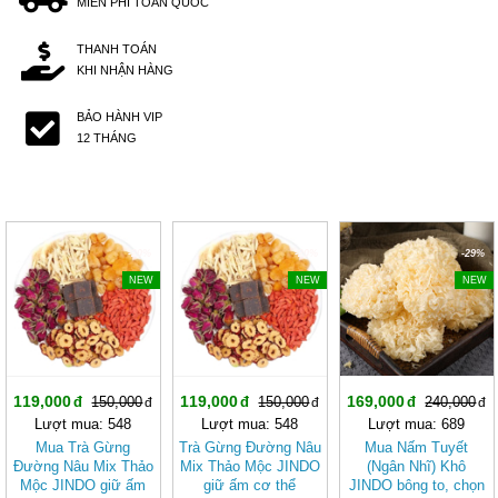
MIỄN PHÍ TOÀN QUỐC
THANH TOÁN
KHI NHẬN HÀNG
BẢO HÀNH VIP
12 THÁNG
-20%
-20%
-29%
NEW
NEW
NEW
119,000
119,000
169,000
150,000
150,000
240,000
Lượt mua: 548
Lượt mua: 548
Lượt mua: 689
Mua Trà Gừng
Trà Gừng Đường Nâu
Mua Nấm Tuyết
Đường Nâu Mix Thảo
Mix Thảo Mộc JINDO
(Ngân Nhĩ) Khô
Mộc JINDO giữ ấm
giữ ấm cơ thể
JINDO bông to, chọn