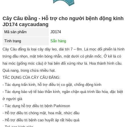
Cây Câu Đằng - Hỗ trợ cho người bệnh động kinh
JD174 caycaudang
Mã sản phẩm
JD174
Tình trạng
Sẵn hàng
Cây Câu đằng là loại cây dây leo, dài tới 7 – 8m. Lá mọc đối phiến lá hình
trứng đầu nhọn, mặt trên bóng nhẵn, mặt dưới có phấn mốc, Ở kẽ lá có
hai móc (giống móc câu) ở hai bên đối xứng như lá. Hoa thành hình cầu.
Quả nang, trong chứa nhiều hạt.
TẤC DỤNG CỦA CÂY CÂU ĐẰNG:
- Tác dụng trấn kinh, hỗ trợ điều trị co giật, chống động kinh
- Tác dụng bảo vệ tế bào thần kinh, ngăn chặn quá trình lão hóa, đặc biệt
ở người già
- Tác dụng hỗ trợ điều trị bệnh Parkinson
- Hỗ trợ điều trị chóng mặt, hoa mắt, nhức đầu
- Hỗ trợ điều trị bệnh cao huyết áp rất hiệu quả