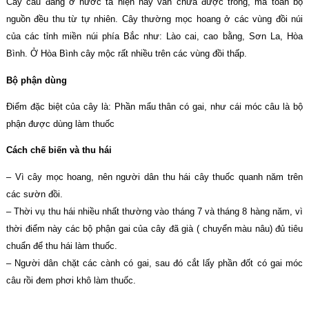
Cây câu đằng ở nước ta hiện nay vẫn chưa được trồng, mà toàn bộ
nguồn đều thu từ tự nhiên. Cây thường mọc hoang ở các vùng đồi núi
của các tỉnh miền núi phía Bắc như: Lào cai, cao bằng, Sơn La, Hòa
Bình. Ở Hòa Bình cây mộc rất nhiều trên các vùng đồi thấp.
Bộ phận dùng
Điểm đặc biệt của cây là: Phần mẩu thân có gai, như cái móc câu là bộ
phận được dùng làm thuốc
Cách chế biến và thu hái
– Vì cây mọc hoang, nên người dân thu hái cây thuốc quanh năm trên
các sườn đồi.
– Thời vụ thu hái nhiều nhất thường vào tháng 7 và tháng 8 hàng năm, vì
thời điểm này các bộ phận gai của cây đã già ( chuyển màu nâu) đủ tiêu
chuẩn để thu hái làm thuốc.
– Người dân chặt các cành có gai, sau đó cắt lấy phần đốt có gai móc
câu rồi đem phơi khô làm thuốc.