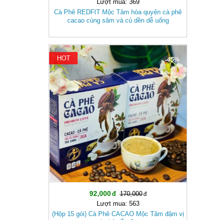
Lượt mua: 369
Cà Phê REDFIT Mộc Tâm hòa quyện cà phê
cacao cùng sâm và củ dền dễ uống
HOT
-45%
92,000
170,000
Lượt mua: 563
(Hộp 15 gói) Cà Phê CACAO Mộc Tâm đậm vị