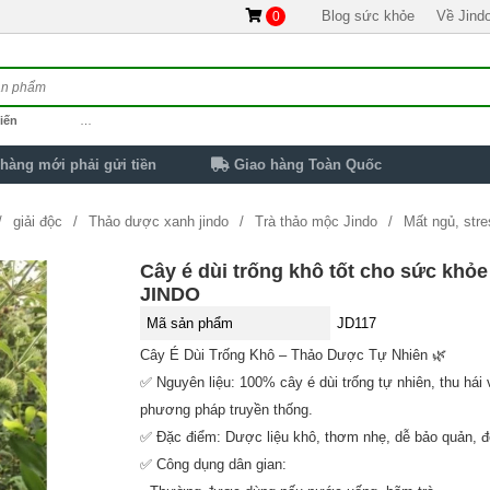
Blog sức khỏe
Về Jind
0
iến
…
hàng mới phải gửi tiền
Giao hàng Toàn Quốc
giải độc
Thảo dược xanh jindo
Trà thảo mộc Jindo
Mất ngủ, str
Cây é dùi trống khô tốt cho sức khỏ
JINDO
Mã sản phẩm
JD117
Cây É Dùi Trống Khô – Thảo Dược Tự Nhiên 🌿
✅ Nguyên liệu: 100% cây é dùi trống tự nhiên, thu hái
phương pháp truyền thống.
✅ Đặc điểm: Dược liệu khô, thơm nhẹ, dễ bảo quản, đ
✅ Công dụng dân gian: