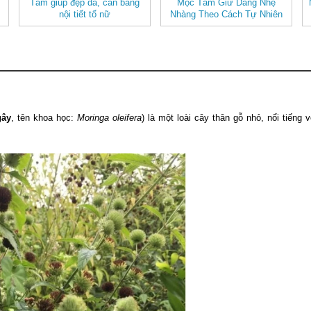
Tâm giúp đẹp da, cân bằng
Mộc Tâm Giữ Dáng Nhẹ
nội tiết tố nữ
Nhàng Theo Cách Tự Nhiên
gây
, tên khoa học:
Moringa oleifera
) là một loài cây thân gỗ nhỏ, nổi tiếng vớ