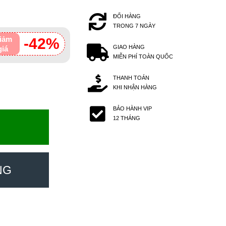
ĐỔI HÀNG
TRONG 7 NGÀY
iảm
-42%
GIAO HÀNG
giá
MIỄN PHÍ TOÀN QUỐC
THANH TOÁN
KHI NHẬN HÀNG
BẢO HÀNH VIP
12 THÁNG
NG