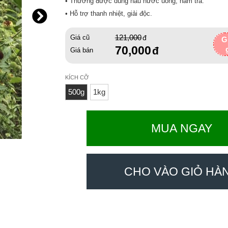
• Thường được dùng nấu nước uống, hãm trà.
• Hỗ trợ thanh nhiệt, giải độc.
121,000
Giá cũ
G
70,000
Giá bán
KÍCH CỠ
500g
1kg
MUA NGAY
CHO VÀO GIỎ HÀ