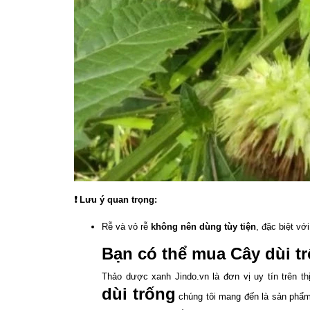
❗
Lưu ý quan trọng:
Rễ và vỏ rễ
không nên dùng tùy tiện
, đặc biệt vớ
Bạn có thể mua Cây dùi t
Thảo dược xanh Jindo.vn là đơn vị uy tín trên 
dùi trống
chúng tôi mang đến là sản phẩm 