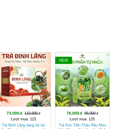
NEW
-33%
-23%
73,000
76,000
110,000
99,000
Lượt mua: 123
Lượt mua: 125
Trà Đinh Lăng dạng túi lọc
Trà Kim Tiền Thảo Râu Mèo