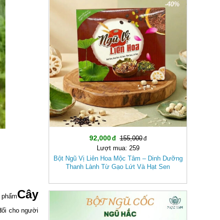
-40%
92,000
155,000
Lượt mua: 259
Bột Ngũ Vị Liên Hoa Mộc Tâm – Dinh Dưỡng
Thanh Lành Từ Gạo Lứt Và Hạt Sen
Cây
n phẩm
-36%
đối cho người