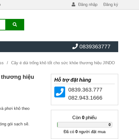
o
Đăng nhập
Đăng ký
0839363777
ess
Cây é dùi trống khô tốt cho sức khỏe thương hiệu JINDO
e thương hiệu
Hỗ trợ đặt hàng
0839.363.777
082.943.1666
 và phơi khô theo
Còn
0
phiếu
óng gói sạch sẽ.
|
0
Đã có
0
người đặt mua