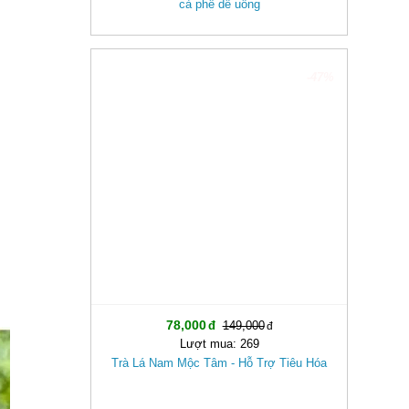
cà phê dễ uống
-47%
78,000
149,000
Lượt mua: 269
Trà Lá Nam Mộc Tâm - Hỗ Trợ Tiêu Hóa