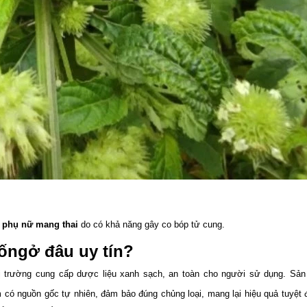
i
phụ nữ mang thai
do có khả năng gây co bóp tử cung.
rống
ở đâu uy tín?
thị trường cung cấp dược liệu xanh sạch, an toàn cho người sử dụng. Sả
có nguồn gốc tự nhiên, đảm bảo đúng chủng loại, mang lại hiệu quả tuyệt 