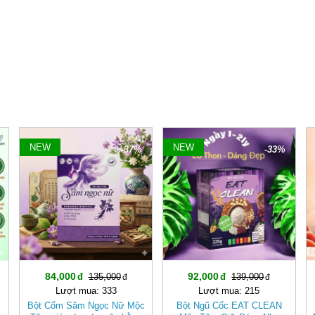
NEW
NEW
-37%
-33%
84,000
92,000
135,000
139,000
Lượt mua: 333
Lượt mua: 215
Bột Cốm Sâm Ngọc Nữ Mộc
Bột Ngũ Cốc EAT CLEAN