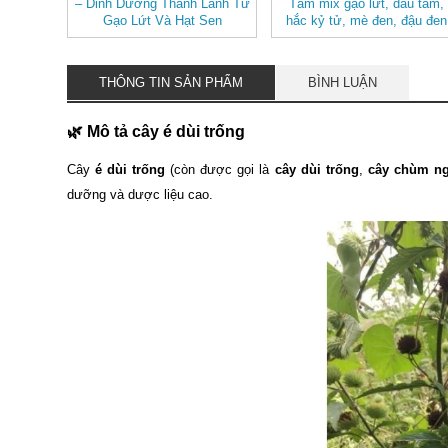
– Dinh Dưỡng Thanh Lành Từ
Tâm mix gạo lứt, dâu tằm,
Gạo Lứt Và Hạt Sen
hắc kỷ tử, mè đen, đậu đen
THÔNG TIN SẢN PHẨM
BÌNH LUẬN
🌿
Mô tả cây é dùi trống
Cây
é dùi trống
(còn được gọi là
cây dùi trống
,
cây chùm n
dưỡng và dược liệu cao.