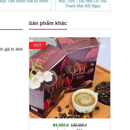
Mộc Tâm thanh mát tự nhiên
Mộc Tâm – Dịu Nhẹ Cơ Thể,
Thanh Mát Mỗi Ngày
Sản phẩm khác
HOT
-39%
i giá trị dinh
84,000
139,000