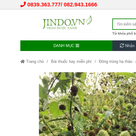
0839.363.777
082.943.1666
Từ khóa phổ b
DANH MỤC
Nhận 
Trang chủ
Bài thuốc hay miễn phí
Đông trùng hạ thảo