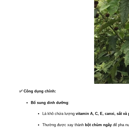
✅
Công dụng chính:
Bổ sung dinh dưỡng
:
Lá khô chứa lượng
vitamin A, C, E, canxi, sắt và 
Thường được xay thành
bột chùm ngây
để pha nư