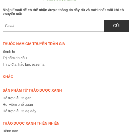
Nhập Email để có thể nhận được thông tin đầy đủ và mới nhất mỗi khi có
khuyến mãi
GỬI
THUỐC NAM GIA TRUYỀN TRẦN GIA
Bệnh trĩ
Trị nấm da đầu
Trị tổ đỉa, hắc lào, eczema
KHÁC
SẢN PHẨM TỪ THẢO DƯỢC XANH
Hỗ trợ điều trị gan
Ho, viêm phế quản
Hỗ trợ điều trị dạ dày
THẢO DƯỢC XANH THIÊN NHIÊN
Bệnh gan