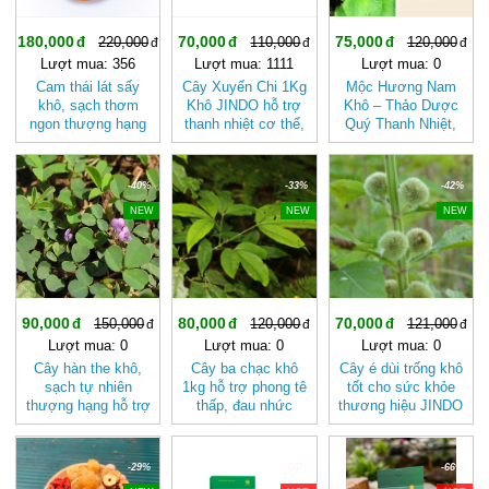
180,000
70,000
75,000
220,000
110,000
120,000
Lượt mua: 356
Lượt mua: 1111
Lượt mua: 0
Cam thái lát sấy
Cây Xuyến Chi 1Kg
Mộc Hương Nam
khô, sạch thơm
Khô JINDO hỗ trợ
Khô – Thảo Dược
ngon thượng hạng
thanh nhiệt cơ thể,
Quý Thanh Nhiệt,
JINDO
hỗ trợ tiêu hóa
Hỗ Trợ Đau Bụng
-40%
-33%
-42%
NEW
NEW
NEW
90,000
80,000
70,000
150,000
120,000
121,000
Lượt mua: 0
Lượt mua: 0
Lượt mua: 0
Cây hàn the khô,
Cây ba chạc khô
Cây é dùi trống khô
sạch tự nhiên
1kg hỗ trợ phong tê
tốt cho sức khỏe
thượng hạng hỗ trợ
thấp, đau nhức
thương hiệu JINDO
tiểu buốt, tiểu ra
xương khớp
máu, chứng ho lao,
viêm phế quản
-29%
-66%
-66%