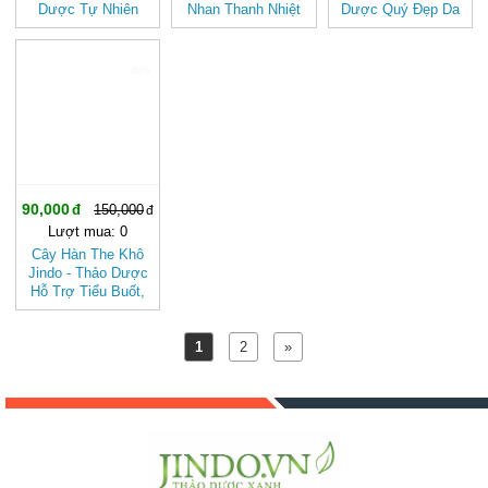
Dược Tự Nhiên
Nhan Thanh Nhiệt
Dược Quý Đẹp Da
Thanh Mát, Giàu
Tự Nhiên
Khỏe Người
Vitamin C
-40%
90,000
150,000
Lượt mua: 0
Cây Hàn The Khô
Jindo - Thảo Dược
Hỗ Trợ Tiểu Buốt,
Ho Lao Hiệu Quả
1
2
»