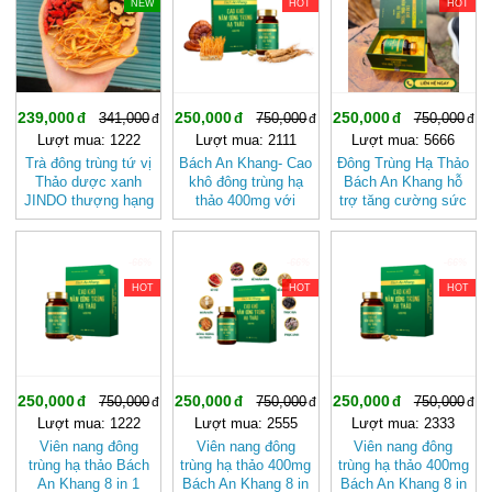
NEW
HOT
HOT
239,000
250,000
250,000
341,000
750,000
750,000
Lượt mua: 1222
Lượt mua: 2111
Lượt mua: 5666
Trà đông trùng tứ vị
Bách An Khang- Cao
Đông Trùng Hạ Thảo
Thảo dược xanh
khô đông trùng hạ
Bách An Khang hỗ
JINDO thượng hạng
thảo 400mg với
trợ tăng cường sức
12g tác dụng giúp
thành phần 8 in 1
khỏe, giảm mệt mỏi
đẹp da, tốt cho sức
đậm đặc gấp 10 giúp
(hộp 30 viên)
khỏe
khoẻ từ bên trong
-66%
-66%
-66%
bảo vệ gia đình bạn
HOT
HOT
HOT
250,000
250,000
250,000
750,000
750,000
750,000
Lượt mua: 1222
Lượt mua: 2555
Lượt mua: 2333
Viên nang đông
Viên nang đông
Viên nang đông
trùng hạ thảo Bách
trùng hạ thảo 400mg
trùng hạ thảo 400mg
An Khang 8 in 1
Bách An Khang 8 in
Bách An Khang 8 in