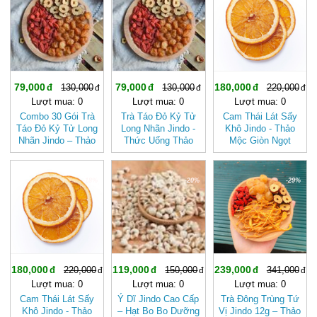
79,000
79,000
180,000
130,000
130,000
220,000
Lượt mua: 0
Lượt mua: 0
Lượt mua: 0
Combo 30 Gói Trà
Trà Táo Đỏ Kỷ Tử
Cam Thái Lát Sấy
Táo Đỏ Kỷ Tử Long
Long Nhãn Jindo -
Khô Jindo - Thảo
Nhãn Jindo – Thảo
Thức Uống Thảo
Mộc Giòn Ngọt
Dược Bồi Bổ
Dược Thanh Lọc
Thượng Hạng
-18%
-20%
-29%
180,000
119,000
239,000
220,000
150,000
341,000
Lượt mua: 0
Lượt mua: 0
Lượt mua: 0
Cam Thái Lát Sấy
Ý Dĩ Jindo Cao Cấp
Trà Đông Trùng Tứ
Khô Jindo - Thảo
– Hạt Bo Bo Dưỡng
Vị Jindo 12g – Thảo