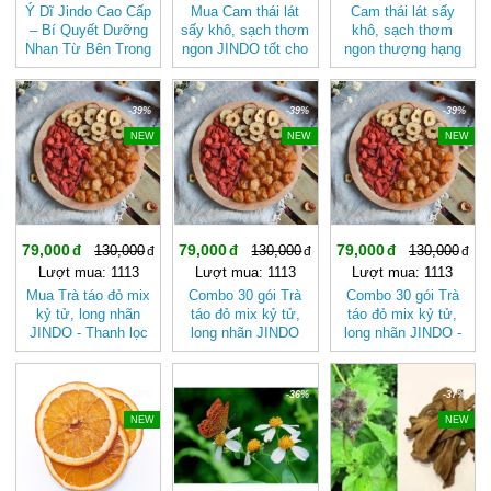
Ý Dĩ Jindo Cao Cấp
Mua Cam thái lát
Cam thái lát sấy
– Bí Quyết Dưỡng
sấy khô, sạch thơm
khô, sạch thơm
Nhan Từ Bên Trong
ngon JINDO tốt cho
ngon thượng hạng
sức khỏe
JINDO tốt cho sức
khỏe
-39%
-39%
-39%
NEW
NEW
NEW
79,000
79,000
79,000
130,000
130,000
130,000
Lượt mua: 1113
Lượt mua: 1113
Lượt mua: 1113
Mua Trà táo đỏ mix
Combo 30 gói Trà
Combo 30 gói Trà
kỷ tử, long nhãn
táo đỏ mix kỷ tử,
táo đỏ mix kỷ tử,
JINDO - Thanh lọc
long nhãn JINDO
long nhãn JINDO -
cơ thể
Trà Thảo Mộc Giúp
Đẹp Da, Ngủ Ngon
-18%
-36%
-37%
NEW
NEW