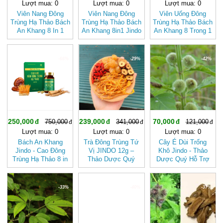
Lượt mua: 0
Lượt mua: 0
Lượt mua: 0
Viên Nang Đông
Viên Nang Đông
Viên Uống Đông
Trùng Hạ Thảo Bách
Trùng Hạ Thảo Bách
Trùng Hạ Thảo Bách
An Khang 8 In 1
An Khang 8in1 Jindo
An Khang 8 Trong 1
Đậm Đặc Gấp 10
– Bí Quyết Khoẻ Từ
Jindo Hộp 30 Viên
Lần – Jindo
Bên Trong
-66%
-29%
-42%
250,000
239,000
70,000
750,000
341,000
121,000
Lượt mua: 0
Lượt mua: 0
Lượt mua: 0
Bách An Khang
Trà Đông Trùng Tứ
Cây É Dùi Trống
Jindo - Cao Đông
Vị JINDO 12g –
Khô Jindo - Thảo
Trùng Hạ Thảo 8 in
Thảo Dược Quý
Dược Quý Hỗ Trợ
1 Đậm Đặc Gấp 10
Giúp Đẹp Da Ngủ
Dinh Dưỡng Và Đề
Lần
Ngon
Kháng
-33%
-40%
-37%