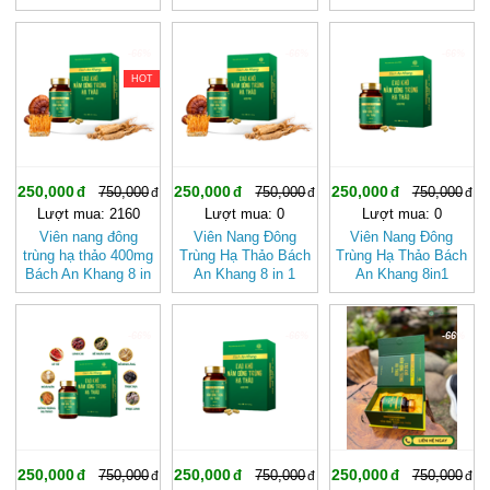
đậm đặc gấp 10 giúp
1 đậm đặc gấp 10
1 đậm đặc gấp 10
khoẻ từ bên trong
giúp khoẻ từ bên
giúp khoẻ từ bên
bảo vệ bạn
trong bảo vệ gia
trong
-66%
-66%
-66%
đình bạn
HOT
250,000
250,000
250,000
750,000
750,000
750,000
Lượt mua: 2160
Lượt mua: 0
Lượt mua: 0
Viên nang đông
Viên Nang Đông
Viên Nang Đông
trùng hạ thảo 400mg
Trùng Hạ Thảo Bách
Trùng Hạ Thảo Bách
Bách An Khang 8 in
An Khang 8 in 1
An Khang 8in1
1 đậm đặc gấp 10
Đậm Đặc Gấp 10
400mg Đậm Đặc
giúp khoẻ từ bên
Jindo
Gấp 10 Jindo
trong bảo vệ gia
-66%
-66%
-66%
đình bạn
250,000
250,000
250,000
750,000
750,000
750,000