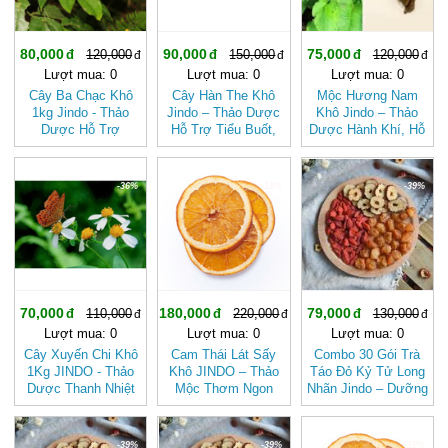
80,000
90,000
75,000
120,000
150,000
120,000
Lượt mua: 0
Lượt mua: 0
Lượt mua: 0
Cây Ba Chạc Khô
Cây Hàn The Khô
Mộc Hương Nam
1kg Jindo - Thảo
Jindo – Thảo Dược
Khô Jindo – Thảo
Dược Hỗ Trợ
Hỗ Trợ Tiểu Buốt,
Dược Hành Khí, Hỗ
Xương Khớp Tự
Ho Lao, Viêm Phế
Trợ Tiêu Hóa Tự
Nhiên
Quản
Nhiên
-36%
-18%
-39%
70,000
180,000
79,000
110,000
220,000
130,000
Lượt mua: 0
Lượt mua: 0
Lượt mua: 0
Cây Xuyến Chi Khô
Cam Thái Lát Sấy
Combo 30 Gói Trà
1Kg JINDO - Thảo
Khô JINDO – Thảo
Táo Đỏ Kỷ Tử Long
Dược Thanh Nhiệt
Mộc Thơm Ngon
Nhãn Jindo – Dưỡng
Hỗ Trợ Tiêu Hóa Tự
Thượng Hạng
Nhan Ngủ Ngon
Nhiên
-39%
-39%
-18%