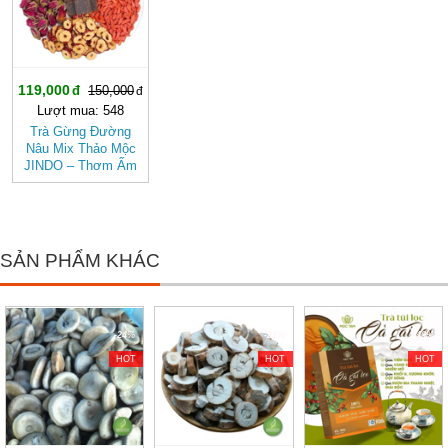
119,000
150,000
Lượt mua: 548
Trà Gừng Đường
Nâu Mix Thảo Mộc
JINDO – Thơm Ấm
Tự Nhiên, Dễ Uống
SẢN PHẨM KHÁC
-24%
-21%
-40%
HOT
HOT
HOT