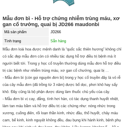
Mẫu đơn bì - Hỗ trợ chứng nhiễm trùng máu, xơ
gan cổ trướng, quai bị JD266 maudonbi
Mã sản phẩm
JD266
Tình trạng
Sẵn hàng
Mẫu đơn loài hoa được mệnh danh là “quốc sắc thiên hương” không chỉ
có sắc đẹp mẫu đơn còn có nhiều tác dụng hỗ trợ điều trị bệnh mà ít
người biết tới. Trong y học cổ truyền thường dùng mẫu đơn hỗ trợ điều
trị các bệnh như nhiễm trùng máu, xơ gan cổ chướng, quai bị ...
- Mẫu đơn bì (còn gọi nguyên đơn bì) trong y học cổ truyền đây là vỏ rễ
của cây mẫu đơn (đã trồng từ 3 năm) được bổ dọc, phơi khô hay sấy
khô. Đây cũng là bộ phận được dùng làm thuốc chủ yếu của cây.
- Mẫu đơn bì vị cay, đắng, tính hơi hàn, có tác dụng thanh huyết nhiệt,
làm tan máu bầm và hỗ trợ điều trị các chứng như: nóng nhức trong
xương, cuồng điên, rối loạn thần kinh, nhức đầu, thổ huyết, chảy máu
cam, bế kinh, kinh nguyệt không đều, đau bụng khi hành kinh, bệnh phụ