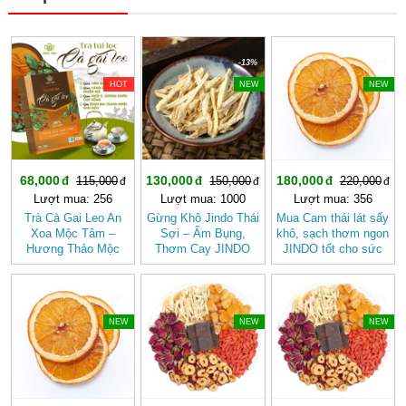
-40%
-13%
-18%
HOT
NEW
NEW
68,000
130,000
180,000
115,000
150,000
220,000
Lượt mua: 256
Lượt mua: 1000
Lượt mua: 356
Trà Cà Gai Leo An
Gừng Khô Jindo Thái
Mua Cam thái lát sấy
Xoa Mộc Tâm –
Sợi – Ấm Bụng,
khô, sạch thơm ngon
Hương Thảo Mộc
Thơm Cay JINDO
JINDO tốt cho sức
Cho Ngày Thư Thái
khỏe
-18%
-20%
-20%
NEW
NEW
NEW