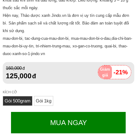
khoa sau khi sinh và đau lưng, đau khớp. Liều lượng: khoảng 5 – 10 g
thuốc sắc mỗi ngày.
Hiện nay, Thảo dược xanh Jindo.vn là đơn vị uy tín cung cấp mẫu đơn
bì. Sản phẩm sạch sẽ và chất lượng rất tốt. Bảo đảm an toàn tuyệt đối
khi sử dụng.
mau-don-bi, tac-dung-cua-mau-don-bi, mua-mau-don-bi-o-dau,dia-chi-ban-
mau-don-bi-uy-tin, tri-nhiem-trung-mau, xo-gan-co-truong, quai-bi, thao-
duoc-xanh-so-1-jindo.vn
160,000
Giảm
-21%
125,000
giá
KÍCH CỠ
Gói 500gram
Gói 1kg
MUA NGAY