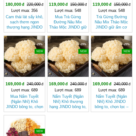
180,000
119,000
119,000
220,000
150,000
150,000
Lượt mua: 356
Lượt mua: 548
Lượt mua: 548
Cam thái lát sấy khô,
Mua Trà Gừng
Trà Gừng Đường
sạch thơm ngon
Đường Nâu Mix
Nâu Mix Thảo Mộc
thượng hạng JINDO
Thảo Mộc JINDO giữ
JINDO giữ ấm cơ
tốt cho sức khỏe
ấm cơ thể, tốt cho
thể
sức khỏe
-29%
-29%
-29%
NEW
NEW
NEW
169,000
169,000
169,000
240,000
240,000
240,000
Lượt mua: 689
Lượt mua: 689
Lượt mua: 689
Mua Nấm Tuyết
Nấm Tuyết (Ngân
Nấm Tuyết (Ngân
(Ngân Nhĩ) Khô
Nhĩ) Khô thượng
Nhĩ) Khô JINDO
JINDO bông to, chọn
hạng JINDO bông to,
bông to, chọn lọc –
lọc tốt cho sức khỏe
chọn lọc
Dưỡng Nhan, Thanh
Mát Tự Nhiên
-20%
NEW