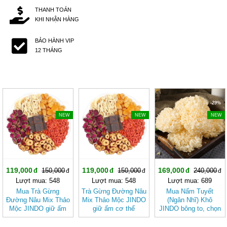
THANH TOÁN
KHI NHẬN HÀNG
BẢO HÀNH VIP
12 THÁNG
-20%
-20%
-29%
NEW
NEW
NEW
119,000
119,000
169,000
150,000
150,000
240,000
Lượt mua: 548
Lượt mua: 548
Lượt mua: 689
Mua Trà Gừng
Trà Gừng Đường Nâu
Mua Nấm Tuyết
Đường Nâu Mix Thảo
Mix Thảo Mộc JINDO
(Ngân Nhĩ) Khô
Mộc JINDO giữ ấm
giữ ấm cơ thể
JINDO bông to, chọn
cơ thể, tốt cho sức
lọc tốt cho sức khỏe
khỏe