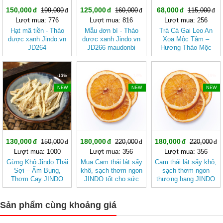
150,000
125,000
68,000
199,000
160,000
115,000
Lượt mua: 776
Lượt mua: 816
Lượt mua: 256
Hạt mã tiền - Thảo
Mẫu đơn bì - Thảo
Trà Cà Gai Leo An
dược xanh Jindo.vn
dược xanh Jindo.vn
Xoa Mộc Tâm –
JD264
JD266 maudonbi
Hương Thảo Mộc
Cho Ngày Thư Thái
-13%
-18%
-18%
NEW
NEW
NEW
130,000
180,000
180,000
150,000
220,000
220,000
Lượt mua: 1000
Lượt mua: 356
Lượt mua: 356
Gừng Khô Jindo Thái
Mua Cam thái lát sấy
Cam thái lát sấy khô,
Sợi – Ấm Bụng,
khô, sạch thơm ngon
sạch thơm ngon
Thơm Cay JINDO
JINDO tốt cho sức
thượng hạng JINDO
khỏe
tốt cho sức khỏe
Sản phẩm cùng khoảng giá