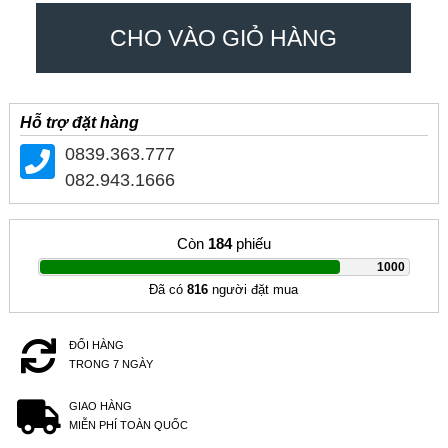
CHO VÀO GIỎ HÀNG
Hỗ trợ đặt hàng
0839.363.777
082.943.1666
Còn
184
phiếu
|
1000
Đã có
816
người đặt mua
ĐỔI HÀNG
TRONG 7 NGÀY
GIAO HÀNG
MIỄN PHÍ TOÀN QUỐC