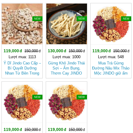
-20%
-13%
-20%
NEW
NEW
NEW
119,000
130,000
119,000
150,000
150,000
150,000
Lượt mua: 1113
Lượt mua: 1000
Lượt mua: 548
Ý Dĩ Jindo Cao Cấp –
Gừng Khô Jindo Thái
Mua Trà Gừng
Bí Quyết Dưỡng
Sợi – Ấm Bụng,
Đường Nâu Mix Thảo
Nhan Từ Bên Trong
Thơm Cay JINDO
Mộc JINDO giữ ấm
cơ thể, tốt cho sức
khỏe
-20%
-20%
NEW
NEW
119,000
119,000
150,000
150,000