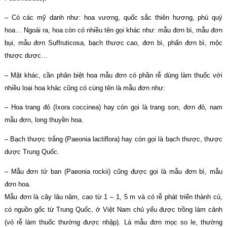
– Có các mỹ danh như: hoa vương, quốc sắc thiên hương, phú quý
hoa… Ngoài ra, hoa còn có nhiều tên gọi khác như: mẫu đơn bì, mẫu đơn
bụi, mẫu đơn Suffruticosa, bạch thược cao, đơn bì, phấn đơn bì, mộc
thược dược…
– Mặt khác, cần phân biệt hoa mẫu đơn có phần rễ dùng làm thuốc với
nhiều loại hoa khác cũng có cùng tên là mẫu đơn như:
– Hoa trang đỏ (Ixora coccinea) hay còn gọi là trang son, đơn đỏ, nam
mẫu đơn, long thuyền hoa.
– Bạch thược trắng (Paeonia lactiflora) hay còn gọi là bạch thược, thược
dược Trung Quốc.
– Mẫu đơn tử ban (Paeonia rockii) cũng được gọi là mẫu đơn bì, mẫu
đơn hoa.
Mẫu đơn là cây lâu năm, cao từ 1 – 1, 5 m và có rễ phát triển thành củ,
có nguồn gốc từ Trung Quốc, ở Việt Nam chủ yếu được trồng làm cảnh
(vỏ rễ làm thuốc thường được nhập). Lá mẫu đơn mọc so le, thường