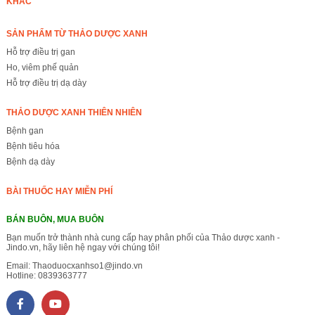
KHÁC
SẢN PHẨM TỪ THẢO DƯỢC XANH
Hỗ trợ điều trị gan
Ho, viêm phế quản
Hỗ trợ điều trị dạ dày
THẢO DƯỢC XANH THIÊN NHIÊN
Bệnh gan
Bệnh tiêu hóa
Bệnh dạ dày
BÀI THUỐC HAY MIỄN PHÍ
BÁN BUÔN, MUA BUÔN
Bạn muốn trở thành nhà cung cấp hay phân phối của Thảo dược xanh -
Jindo.vn, hãy liên hệ ngay với chúng tôi!
Email:
Thaoduocxanhso1@jindo.vn
Hotline:
0839363777