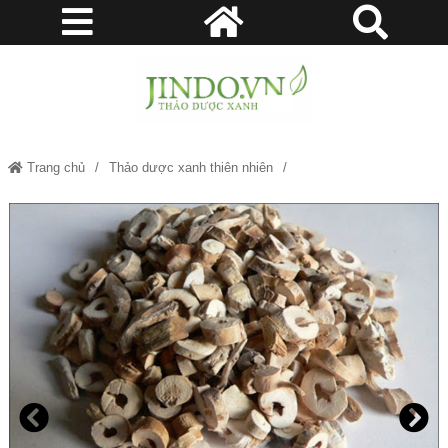
Trang chủ
Thảo dược xanh thiên nhiên
Mẫu đơn bì - Hỗ trợ chứng nhiễm trùng máu, xơ gan cổ trướng, quai bị
JD266 maudonbi