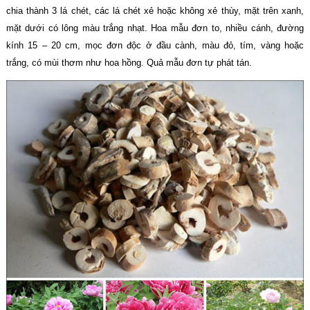
chia thành 3 lá chét, các lá chét xẻ hoặc không xẻ thùy, mặt trên xanh,
mặt dưới có lông màu trắng nhạt. Hoa mẫu đơn to, nhiều cánh, đường
kính 15 – 20 cm, mọc đơn độc ở đầu cành, màu đỏ, tím, vàng hoặc
trắng, có mùi thơm như hoa hồng. Quả mẫu đơn tự phát tán.