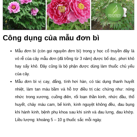
Công dụng của mẫu đơn bì
Mẫu đơn bì (còn gọi nguyên đơn bì) trong y học cổ truyền đây là
vỏ rễ của cây mẫu đơn (đã trồng từ 3 năm) được bổ dọc, phơi khô
hay sấy khô. Đây cũng là bộ phận được dùng làm thuốc chủ yếu
của cây.
Mẫu đơn bì vị cay, đắng, tính hơi hàn, có tác dụng thanh huyết
nhiệt, làm tan máu bầm và hỗ trợ điều trị các chứng như: nóng
nhức trong xương, cuồng điên, rối loạn thần kinh, nhức đầu, thổ
huyết, chảy máu cam, bế kinh, kinh nguyệt không đều, đau bụng
khi hành kinh, bệnh phụ khoa sau khi sinh và đau lưng, đau khớp.
Liều lượng: khoảng 5 – 10 g thuốc sắc mỗi ngày.