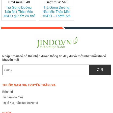
Lượt mua: 548
Lượt mua: 548
Trà Gừng Đường
Trà Gừng Đường
Nâu Mix Thảo Mộc
Nâu Mix Thảo Mộc
JINDO giữ ấm cơ thể
JINDO – Thơm Ấm
Tự Nhiên, Dễ Uống
Nhập Email để có thể nhận được thông tin đầy đủ và mới nhất mỗi khi có
khuyến mãi
GỬI
THUỐC NAM GIA TRUYỀN TRẦN GIA
Bệnh trĩ
Trị nấm da đầu
Trị tổ đỉa, hắc lào, eczema