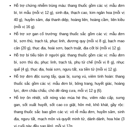
Hỗ trợ chứng nhiễm trùng máu: thang thuốc gồm các vị: mẫu đơn
bì, tri mẫu (mỗi vị 12 g), sinh địa, thạch cao, kim ngân hoa (mỗi vị
40 g), huyền sâm, đại thanh diệp, hoàng liên, hoàng cầm, liên kiều
(mỗi vị 16 g).
Hỗ trợ xơ gan cổ trướng: thang thuốc sắc gồm các vị: mẫu đơn
bì, sơn thù, trạch tả, phục linh, đương quy (mỗi vị 8 g), bạch mao
căn (20 g), thục địa, hoài sơn, bạch truật, địa cốt bì (mỗi vị 12 g).
Hỗ trợ bí tiểu tiện ở người già: thang thuốc gồm các vị: mẫu đơn
bì, sơn thù du, phục linh, trạch tả, phụ tử chế (mỗi vị 8 g), nhục
quế (4 g), thục địa, hoài sơn, ngưu tất, xa tiền tử (mỗi vị 12 g).
Hỗ trợ đơn độc sưng tấy, quai bị, sưng vú, viêm tinh hoàn: thang
thuốc sắc gồm các vị: mẫu đơn bì, bông trang, huyết giác, hoàng
lực, đơn châu chấu, chó đẻ răng cưa, mỗi vị 12 g (6).
Hỗ trợ ôn nhiệt, sốt nóng vào mùa hè thu, viêm não cấp, sưng
gan, sốt xuất huyết, sốt cao co giật, hôn mê, khô khát, gầy rộc:
thang thuốc sắc bao gồm các vị: vỏ rễ mẫu đơn, huyền sâm, sinh
địa, ngưu tất, mạch môn và quyết minh tử, dành dành, hoa hòe (3
vị cuối này đều sao lên), mỗi vị 12g.