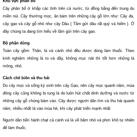
Khu vực phân bố
Cây phân bố ở khắp các tỉnh trên cả nước, từ đồng bằng đến trung du
miền núi. Cây thường mọc, ăn bám trên những cây gỗ lớn như: Cây đa,
cây gạo và cây gỗ nhỏ như cây Dâu ( Tầm gửi dâu rất quý và hiếm ). Ở
đây chúng ta đang tìm hiểu về tầm gửi trên cây gạo.
Bộ phận dùng
Toàn cây gồm: Thân, lá và cành nhỏ đều được dùng làm thuốc. Theo
kinh nghiệm những lá to và dầy, không mục nát thì tốt hơn những lá
mỏng, nhỏ.
Cách chế biến và thu hái
Do cây mọc và sống ký sinh trên cây Gạo, nên cây mọc quanh năm, mùa
đông cây cũng không bị rụng lá do luôn hút chất dinh dưỡng và nước từ
những cây gỗ chúng bám vào. Cây được người dân tìm và thu hái quanh
năm, nhiều nhất là vào mùa hè, khi cây phát triển mạnh nhất.
Người dân tiến hành chạt cả cành và lá về băm nhỏ và phơi khô tự nhiên
để làm thuốc.