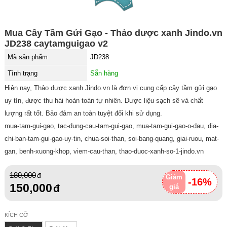
Mua Cây Tầm Gửi Gạo - Thảo dược xanh Jindo.vn
JD238 caytamguigao v2
Mã sản phẩm
JD238
Tình trạng
Sẵn hàng
Hiện nay, Thảo dược xanh Jindo.vn là đơn vị cung cấp cây tầm gửi gạo
uy tín, được thu hái hoàn toàn tự nhiên. Dược liệu sạch sẽ và chất
lượng rất tốt. Bảo đảm an toàn tuyệt đối khi sử dụng.
mua-tam-gui-gao, tac-dung-cau-tam-gui-gao, mua-tam-gui-gao-o-dau, dia-
chi-ban-tam-gui-gao-uy-tin, chua-soi-than, soi-bang-quang, giai-ruou, mat-
gan, benh-xuong-khop, viem-cau-than, thao-duoc-xanh-so-1-jindo.vn
180,000
Giảm
-16%
150,000
giá
KÍCH CỠ