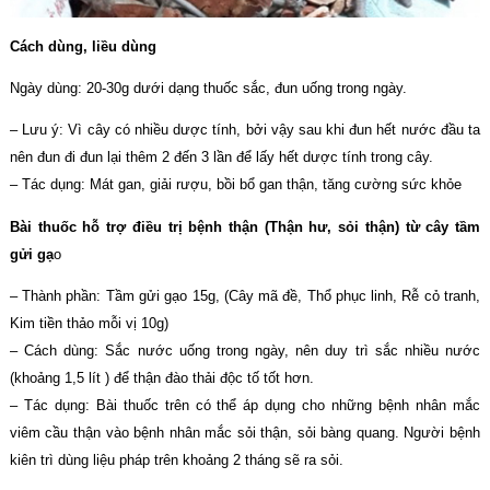
Cách dùng, liều dùng
Ngày dùng: 20-30g dưới dạng thuốc sắc, đun uống trong ngày.
– Lưu ý: Vì cây có nhiều dược tính, bởi vậy sau khi đun hết nước đầu ta
nên đun đi đun lại thêm 2 đến 3 lần để lấy hết dược tính trong cây.
– Tác dụng: Mát gan, giải rượu, bồi bổ gan thận, tăng cường sức khỏe
Bài thuốc hỗ trợ điều trị bệnh thận (Thận hư, sỏi thận) từ cây tầm
gửi gạ
o
– Thành phần: Tầm gửi gạo 15g, (Cây mã đề, Thổ phục linh, Rễ cỏ tranh,
Kim tiền thảo mỗi vị 10g)
– Cách dùng: Sắc nước uống trong ngày, nên duy trì sắc nhiều nước
(khoảng 1,5 lít ) để thận đào thải độc tố tốt hơn.
– Tác dụng: Bài thuốc trên có thể áp dụng cho những bệnh nhân mắc
viêm cầu thận vào bệnh nhân mắc sỏi thận, sỏi bàng quang. Người bệnh
kiên trì dùng liệu pháp trên khoảng 2 tháng sẽ ra sỏi.