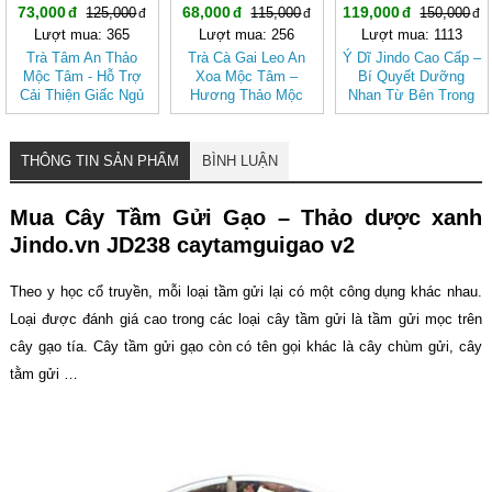
73,000
68,000
119,000
125,000
115,000
150,000
Lượt mua: 365
Lượt mua: 256
Lượt mua: 1113
Trà Tâm An Thảo
Trà Cà Gai Leo An
Ý Dĩ Jindo Cao Cấp –
Mộc Tâm - Hỗ Trợ
Xoa Mộc Tâm –
Bí Quyết Dưỡng
Cải Thiện Giấc Ngủ
Hương Thảo Mộc
Nhan Từ Bên Trong
(Hộp 30 túi lọc)
Cho Ngày Thư Thái
THÔNG TIN SẢN PHẨM
BÌNH LUẬN
Mua Cây Tầm Gửi Gạo – Thảo dược xanh
Jindo.vn JD238 caytamguigao v2
Theo y học cổ truyền, mỗi loại tầm gửi lại có một công dụng khác nhau.
Loại được đánh giá cao trong các loại cây tầm gửi là tầm gửi mọc trên
cây gạo tía. Cây tầm gửi gạo còn có tên gọi khác là cây chùm gửi, cây
tằm gửi …