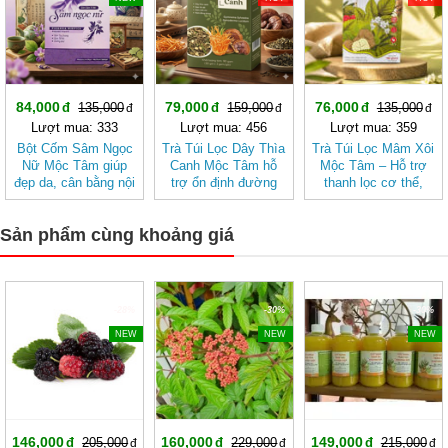
84,000
79,000
76,000
135,000
159,000
135,000
Lượt mua: 333
Lượt mua: 456
Lượt mua: 359
Bột Cốm Sâm Ngọc
Trà Túi Lọc Dây Thìa
Trà Túi Lọc Mâm Xôi
Nữ Mộc Tâm giúp
Canh Mộc Tâm hỗ
Mộc Tâm – Hỗ trợ
đẹp da, cân bằng nội
trợ ổn định đường
thanh lọc cơ thể,
tiết tố nữ
huyết
mang lại cảm giác
nhẹ nhàng
Sản phẩm cùng khoảng giá
-28%
-30%
-30%
NEW
NEW
NEW
146,000
160,000
149,000
205,000
229,000
215,000