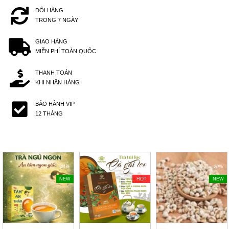
ĐỔI HÀNG
TRONG 7 NGÀY
GIAO HÀNG
MIỄN PHÍ TOÀN QUỐC
THANH TOÁN
KHI NHẬN HÀNG
BẢO HÀNH VIP
12 THÁNG
-41%
-40%
-20%
NEW
HOT
NEW