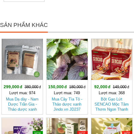
tốt cho sức khỏe
SẢN PHẨM KHÁC
-21%
-16%
-38%
299,000
150,000
92,000
380,000
180,000
149,000
Lượt mua: 974
Lượt mua: 749
Lượt mua: 368
Mua Dạ dày - Nam
Mua Cây Tía Tô -
Bột Gạo Lứt
Dược Trần Gia -
Thảo dược xanh
SENCAO Mộc Tâm
Thảo dược xanh
Jindo.vn JD237
Thơm Ngon Thanh
Jindo.vn JD240 v2
caytiato v2
Nhẹ, Phù Hợp Ăn
Kiêng
-37%
-50%
-43%
NEW
HOT
HOT