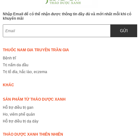
Nhập Email để có thể nhận được thông tin đầy đủ và mới nhất mỗi khi có
khuyến mãi
GỬI
THUỐC NAM GIA TRUYỀN TRẦN GIA
Bệnh trĩ
Trị nấm da đầu
Trị tổ đỉa, hắc lào, eczema
KHÁC
SẢN PHẨM TỪ THẢO DƯỢC XANH
Hỗ trợ điều trị gan
Ho, viêm phế quản
Hỗ trợ điều trị dạ dày
THẢO DƯỢC XANH THIÊN NHIÊN