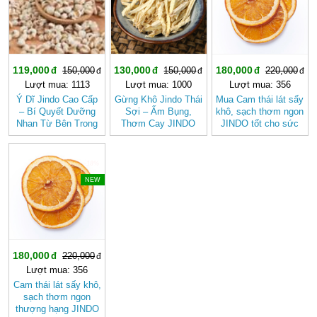
119,000
130,000
180,000
150,000
150,000
220,000
Lượt mua: 1113
Lượt mua: 1000
Lượt mua: 356
Ý Dĩ Jindo Cao Cấp
Gừng Khô Jindo Thái
Mua Cam thái lát sấy
– Bí Quyết Dưỡng
Sợi – Ấm Bụng,
khô, sạch thơm ngon
Nhan Từ Bên Trong
Thơm Cay JINDO
JINDO tốt cho sức
khỏe
-18%
NEW
180,000
220,000
Lượt mua: 356
Cam thái lát sấy khô,
sạch thơm ngon
thượng hạng JINDO