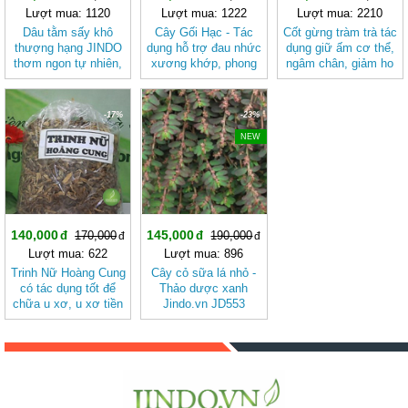
Lượt mua: 1120
Lượt mua: 1222
Lượt mua: 2210
Dâu tằm sấy khô
Cây Gối Hạc - Tác
Cốt gừng tràm trà tác
thượng hạng JINDO
dụng hỗ trợ đau nhức
dụng giữ ấm cơ thể,
thơm ngon tự nhiên,
xương khớp, phong
ngâm chân, giảm ho
tố cho sức khỏe &
tê thấp, rong kinh,
chai 500ml
làm đẹp
đau bụng, kích thích
ăn uống và giảm đau
-17%
-23%
cho phụ nữ vừa sinh
NEW
đẻ JINDO
140,000
145,000
170,000
190,000
Lượt mua: 622
Lượt mua: 896
Trinh Nữ Hoàng Cung
Cây cỏ sữa lá nhỏ -
có tác dụng tốt để
Thảo dược xanh
chữa u xơ, u xơ tiền
Jindo.vn JD553
liệt tuyến, ung thư tử
cung, viêm loét dạ
dày JD007 -
trinhnuhoangcung