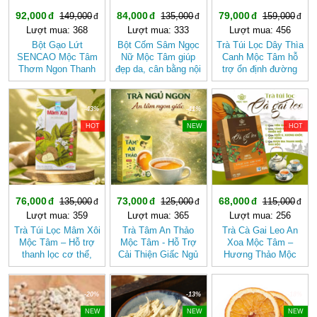
92,000
84,000
79,000
149,000
135,000
159,000
Lượt mua: 368
Lượt mua: 333
Lượt mua: 456
Bột Gạo Lứt
Bột Cốm Sâm Ngọc
Trà Túi Lọc Dây Thìa
SENCAO Mộc Tâm
Nữ Mộc Tâm giúp
Canh Mộc Tâm hỗ
Thơm Ngon Thanh
đẹp da, cân bằng nội
trợ ổn định đường
Nhẹ, Phù Hợp Ăn
tiết tố nữ
huyết
Kiêng
-43%
-41%
-40%
HOT
NEW
HOT
76,000
73,000
68,000
135,000
125,000
115,000
Lượt mua: 359
Lượt mua: 365
Lượt mua: 256
Trà Túi Lọc Mâm Xôi
Trà Tâm An Thảo
Trà Cà Gai Leo An
Mộc Tâm – Hỗ trợ
Mộc Tâm - Hỗ Trợ
Xoa Mộc Tâm –
thanh lọc cơ thể,
Cải Thiện Giấc Ngủ
Hương Thảo Mộc
mang lại cảm giác
(Hộp 30 túi lọc)
Cho Ngày Thư Thái
nhẹ nhàng
-20%
-13%
-18%
NEW
NEW
NEW