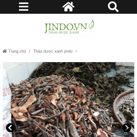
Trang chủ
Thảo dược xanh jindo
Mua Cây Tầm Gửi Gạo - Thảo dược xanh Jindo.vn JD238 caytamguigao
v2