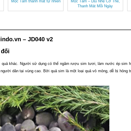
Mộc Tâm thanh mát tự nhiên
Mộc Tâm – Dịu Nhẹ Cơ Thể,
Thanh Mát Mỗi Ngày
indo.vn – JD040 v2
 đối
ại quả khác. Người sử dụng có thể ngâm rượu sim tươi, làm nước ép sim 
gười dân tại vùng cao. Bởi quả sim là một loại quả vỏ mỏng, dễ bị hỏng tr