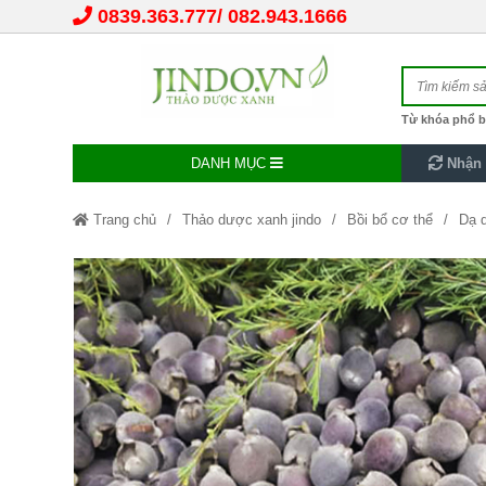
0839.363.777
082.943.1666
Từ khóa phổ b
DANH MỤC
Nhận 
Trang chủ
Thảo dược xanh jindo
Bồi bổ cơ thể
Dạ d