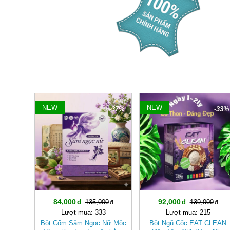
NEW
NEW
-37%
-33%
84,000
92,000
135,000
139,000
Lượt mua: 333
Lượt mua: 215
Bột Cốm Sâm Ngọc Nữ Mộc
Bột Ngũ Cốc EAT CLEAN