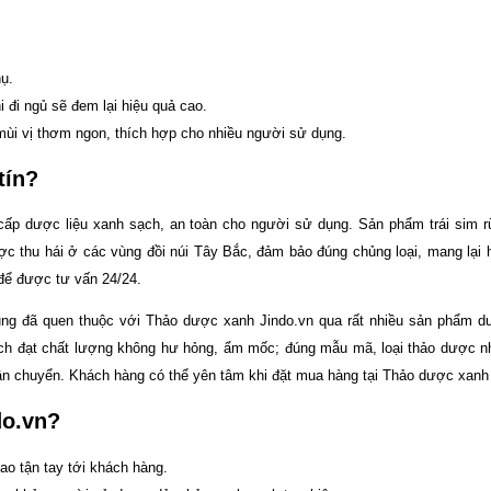
ụ.
đi ngủ sẽ đem lại hiệu quả cao.
mùi vị thơm ngon, thích hợp cho nhiều người sử dụng.
tín?
 cấp dược liệu xanh sạch, an toàn cho người sử dụng. Sản phẩm trái sim r
 thu hái ở các vùng đồi núi Tây Bắc, đảm bảo đúng chủng loại, mang lại h
 để được tư vấn 24/24.
cũng đã quen thuộc với Thảo dược xanh Jindo.vn qua rất nhiều sản phẩm d
ách đạt chất lượng không hư hỏng, ẩm mốc; đúng mẫu mã, loại thảo dược 
 vận chuyển. Khách hàng có thể yên tâm khi đặt mua hàng tại Thảo dược xanh
do.vn?
o tận tay tới khách hàng.