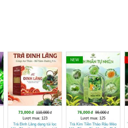
NEW
-33%
-23%
73,000
76,000
110,000
99,000
Lượt mua: 123
Lượt mua: 125
Trà Đinh Lăng dạng túi lọc
Trà Kim Tiền Thảo Râu Mèo