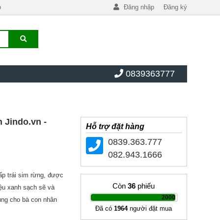
o
Đăng nhập
Đăng ký
0839363777
 Jindo.vn -
Hỗ trợ đặt hàng
0839.363.777
082.943.1666
p trái sim rừng, được
Còn
36
phiếu
iệu xanh sạch sẽ và
|
2000
dụng cho bà con nhân
Đã có
1964
người đặt mua