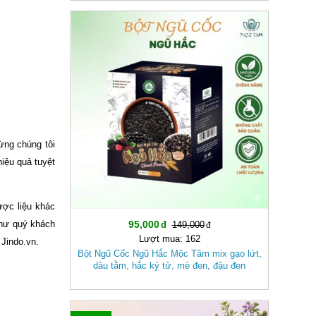
-36%
ừng chúng tôi
iệu quả tuyệt
ược liệu khác
95,000
như quý khách
149,000
Lượt mua: 162
 Jindo.vn.
Bột Ngũ Cốc Ngũ Hắc Mộc Tâm mix gạo lứt,
dâu tằm, hắc kỷ tử, mè đen, đậu đen