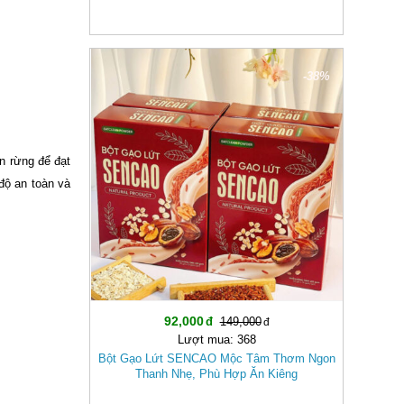
-38%
n rừng để đạt
độ an toàn và
92,000
149,000
Lượt mua: 368
Bột Gạo Lứt SENCAO Mộc Tâm Thơm Ngon
Thanh Nhẹ, Phù Hợp Ăn Kiêng