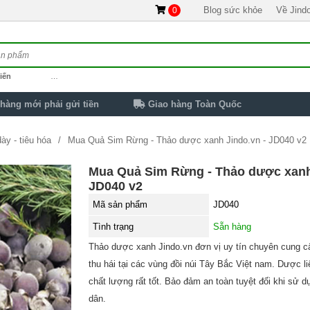
Blog sức khỏe
Về Jind
0
iến
…
hàng mới phải gửi tiền
Giao hàng Toàn Quốc
ày - tiêu hóa
Mua Quả Sim Rừng - Thảo dược xanh Jindo.vn - JD040 v2
Mua Quả Sim Rừng - Thảo dược xanh
JD040 v2
Mã sản phẩm
JD040
Tình trạng
Sẵn hàng
Thảo dược xanh Jindo.vn đơn vị uy tín chuyên cung cấ
thu hái tại các vùng đồi núi Tây Bắc Việt nam. Dược l
chất lượng rất tốt. Bảo đảm an toàn tuyệt đối khi sử 
dân.