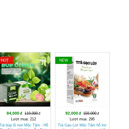
HOT
NEW
-29%
-42%
84,000
92,000
119,000
159,000
Lượt mua: 212
Lượt mua: 295
Trà búp ổi non Mộc Tâm - Hỗ
Trà Gạo Lứt Mộc Tâm hỗ trợ