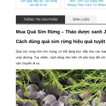
Tâm giúp đẹp da, cân bằng
Mộc Tâm Giữ Dáng Nhẹ
nội tiết tố nữ
Nhàng Theo Cách Tự Nhiên
THÔNG TIN SẢN PHẨM
BÌNH LUẬN
Mua Quả Sim Rừng – Thảo dược xanh J
Cách dùng quả sim rừng hiệu quả tuyệt
Quả sim rừng chín tím mọng, có thể dùng trực tiếp như các lo
ướp đường. Tuy nhiên, cách dùng như trên chỉ phù hợp đối với n
vận chuyển đi xa.