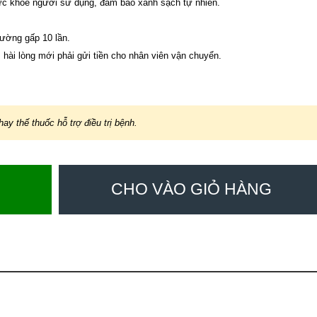
sức khỏe người sử dụng, đảm bảo xanh sạch tự nhiên.
hường gấp 10 lần.
hài lòng mới phải gửi tiền cho nhân viên vận chuyển.
y thế thuốc hỗ trợ điều trị bệnh.
CHO VÀO GIỎ HÀNG