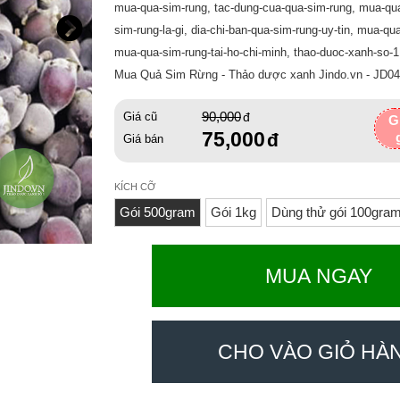
mua-qua-sim-rung, tac-dung-cua-qua-sim-rung, mua-qua
sim-rung-la-gi, dia-chi-ban-qua-sim-rung-uy-tin, mua-qua
mua-qua-sim-rung-tai-ho-chi-minh, thao-duoc-xanh-so-1
Mua Quả Sim Rừng - Thảo dược xanh Jindo.vn - JD04
90,000
Giá cũ
G
75,000
Giá bán
KÍCH CỠ
Gói 500gram
Gói 1kg
Dùng thử gói 100gra
MUA NGAY
CHO VÀO GIỎ HÀ