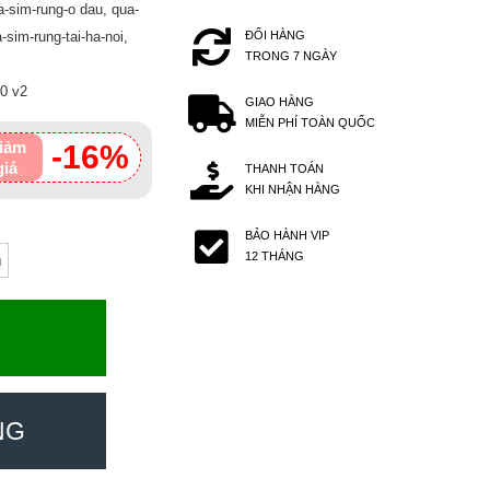
-sim-rung-o dau, qua-
-sim-rung-tai-ha-noi,
ĐỔI HÀNG
TRONG 7 NGÀY
0 v2
GIAO HÀNG
MIỄN PHÍ TOÀN QUỐC
iảm
-16%
giá
THANH TOÁN
KHI NHẬN HÀNG
BẢO HÀNH VIP
12 THÁNG
m
NG