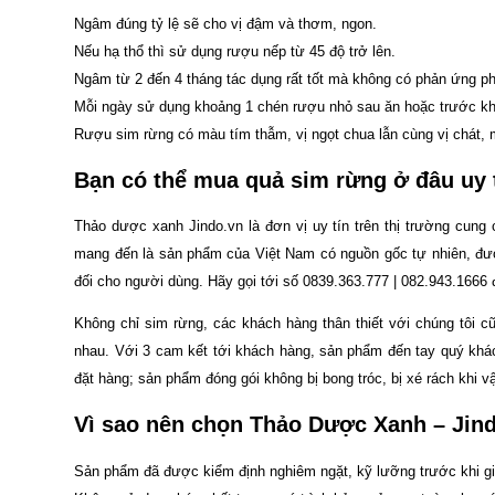
Ngâm đúng tỷ lệ sẽ cho vị đậm và thơm, ngon.
Nếu hạ thổ thì sử dụng rượu nếp từ 45 độ trở lên.
Ngâm từ 2 đến 4 tháng tác dụng rất tốt mà không có phản ứng ph
Mỗi ngày sử dụng khoảng 1 chén rượu nhỏ sau ăn hoặc trước khi 
Rượu sim rừng có màu tím thẫm, vị ngọt chua lẫn cùng vị chát, 
Bạn có thể mua quả sim rừng ở đâu uy 
Thảo dược xanh Jindo.vn là đơn vị uy tín trên thị trường cung
mang đến là sản phẩm của Việt Nam có nguồn gốc tự nhiên, được
đối cho người dùng. Hãy gọi tới số 0839.363.777 | 082.943.1666
Không chỉ sim rừng, các khách hàng thân thiết với chúng tôi 
nhau. Với 3 cam kết tới khách hàng, sản phẩm đến tay quý kh
đặt hàng; sản phẩm đóng gói không bị bong tróc, bị xé rách khi
Vì sao nên chọn Thảo Dược Xanh – Jin
Sản phẩm đã được kiểm định nghiêm ngặt, kỹ lưỡng trước khi gia