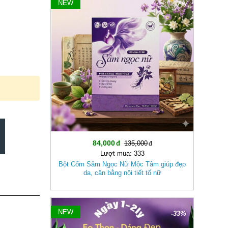
NEW
-37%
84,000
135,000
Lượt mua: 333
Bột Cốm Sâm Ngọc Nữ Mộc Tâm giúp đẹp
da, cân bằng nội tiết tố nữ
NEW
-33%