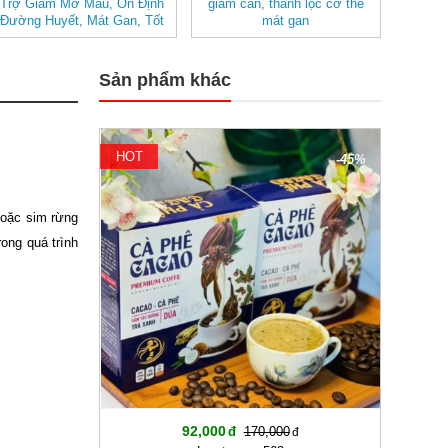
Trợ Giảm Mỡ Máu, Ổn Định
giảm cân, thanh lọc cơ thể
Đường Huyết, Mát Gan, Tốt
mát gan
Cho Tim Mạch- Hệ Tiêu Hóa
Sản phẩm khác
HOT
-45%
hoặc sim rừng
ong quá trình
92,000
170,000