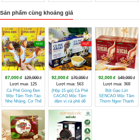
Nhẹ, Phù Hợp Ăn
Từ Gạo Lứt Và Hạt
Kiêng
Sen
Sản phẩm cùng khoảng giá
-32%
-45%
-38%
NEW
HOT
87,000
92,000
92,000
129,000
170,000
149,000
Lượt mua: 125
Lượt mua: 563
Lượt mua: 368
Cà Phê Gừng Đen
(Hộp 15 gói) Cà Phê
Bột Gạo Lứt
Mộc Tâm Tỉnh Táo
CACAO Mộc Tâm
SENCAO Mộc Tâm
Nhẹ Nhàng, Cơ Thể
đậm vị cà phê dễ
Thơm Ngon Thanh
Thoải Mái
uống
Nhẹ, Phù Hợp Ăn
Kiêng
-40%
-36%