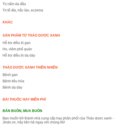
Trị nấm da đầu
Trị tổ đỉa, hắc lào, eczema
KHÁC
SẢN PHẨM TỪ THẢO DƯỢC XANH
Hỗ trợ điều trị gan
Ho, viêm phế quản
Hỗ trợ điều trị dạ dày
THẢO DƯỢC XANH THIÊN NHIÊN
Bệnh gan
Bệnh tiêu hóa
Bệnh dạ dày
BÀI THUỐC HAY MIỄN PHÍ
BÁN BUÔN, MUA BUÔN
Bạn muốn trở thành nhà cung cấp hay phân phối của Thảo dược xanh -
Jindo.vn, hãy liên hệ ngay với chúng tôi!