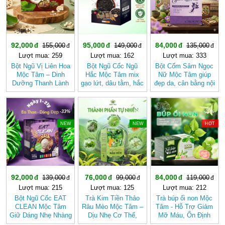
92,000
95,000
84,000
155,000
149,000
135,000
Lượt mua: 259
Lượt mua: 162
Lượt mua: 333
Bột Ngũ Vị Liên Hoa
Bột Ngũ Cốc Ngũ
Bột Cốm Sâm Ngọc
Mộc Tâm – Dinh
Hắc Mộc Tâm mix
Nữ Mộc Tâm giúp
Dưỡng Thanh Lành
gạo lứt, dâu tằm, hắc
đẹp da, cân bằng nội
Từ Gạo Lứt Và Hạt
kỷ tử, mè đen, đậu
tiết tố nữ
Sen
đen
-33%
-23%
-29%
NEW
NEW
HOT
92,000
76,000
84,000
139,000
99,000
119,000
Lượt mua: 215
Lượt mua: 125
Lượt mua: 212
Bột Ngũ Cốc EAT
Trà Kim Tiền Thảo
Trà búp ổi non Mộc
CLEAN Mộc Tâm
Râu Mèo Mộc Tâm –
Tâm - Hỗ Trợ Giảm
Giữ Dáng Nhẹ Nhàng
Dịu Nhẹ Cơ Thể,
Mỡ Máu, Ổn Định
Theo Cách Tự Nhiên
Thanh Mát Mỗi Ngày
Đường Huyết, Mát