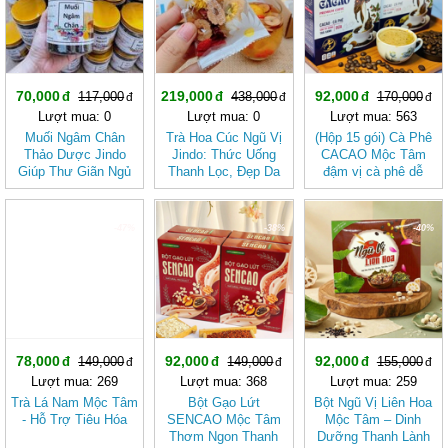
70,000
219,000
92,000
117,000
438,000
170,000
Lượt mua: 0
Lượt mua: 0
Lượt mua: 563
Muối Ngâm Chân
Trà Hoa Cúc Ngũ Vị
(Hộp 15 gói) Cà Phê
Thảo Dược Jindo
Jindo: Thức Uống
CACAO Mộc Tâm
Giúp Thư Giãn Ngủ
Thanh Lọc, Đẹp Da
đậm vị cà phê dễ
Ngon Giảm Đau
Tự Nhiên Từ Thảo
uống
Nhức
Dược Thượng Hạng
-47%
-38%
-40%
78,000
92,000
92,000
149,000
149,000
155,000
Lượt mua: 269
Lượt mua: 368
Lượt mua: 259
Trà Lá Nam Mộc Tâm
Bột Gạo Lứt
Bột Ngũ Vị Liên Hoa
- Hỗ Trợ Tiêu Hóa
SENCAO Mộc Tâm
Mộc Tâm – Dinh
Thơm Ngon Thanh
Dưỡng Thanh Lành