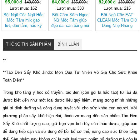
95,000
84,000
92,000
149,000
135,000
139,000
Lượt mua: 162
Lượt mua: 333
Lượt mua: 215
Bột Ngũ Cốc Ngũ Hắc
Bột Cốm Sâm Ngọc
Bột Ngũ Cốc EAT
Mộc Tâm mix gạo
Nữ Mộc Tâm giúp
CLEAN Mộc Tâm Giữ
lứt, dâu tằm, hắc kỷ
đẹp da, cân bằng nội
Dáng Nhẹ Nhàng
tử, mè đen, đậu đen
tiết tố nữ
Theo Cách Tự Nhiên
THÔNG TIN SẢN PHẨM
BÌNH LUẬN
**
**Táo Đen Sấy Khô Jindo: Món Quà Tự Nhiên Vô Giá Cho Sức Khỏe
Toàn Diện**
Trong kho tàng y học cổ truyền, táo đen (còn gọi là hắc táo) từ lâu đã
được biết đến như một loại dược liệu quý hiếm, mang trong mình những
giá trị dinh dưỡng và công dụng tuyệt vời cho sức khỏe con người. Với
phương pháp sấy khô hiện đại, Jindo.vn mang đến sản phẩm Táo Đen
Sấy Khô chất lượng cao, giữ trọn vẹn tinh túy của thảo dược, giúp bạn
dễ dàng tiếp cận và sử dụng để bồi bổ cơ thể, nâng cao sức khỏe tổng
thể. Sản phẩm này không chỉ là một loại thực phẩm bổ dưỡng mà còn là