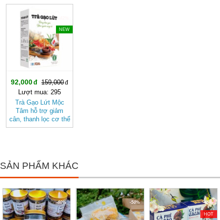
Gan, Tốt Cho Tim
Mạch- Hệ Tiêu Hóa
-42%
NEW
92,000
159,000
Lượt mua: 295
Trà Gạo Lứt Mộc
Tâm hỗ trợ giảm
cân, thanh lọc cơ thể
mát gan
SẢN PHẨM KHÁC
-40%
-50%
-45%
HOT