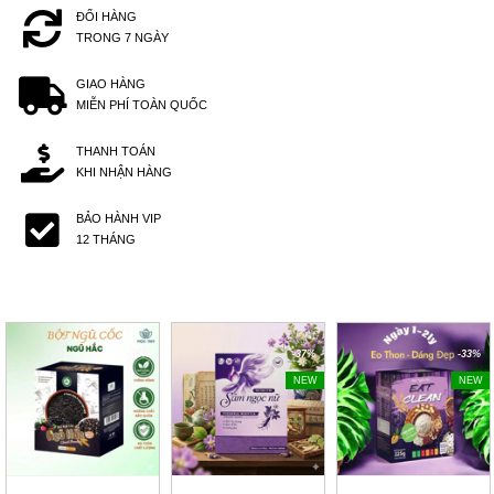
ĐỔI HÀNG
TRONG 7 NGÀY
GIAO HÀNG
MIỄN PHÍ TOÀN QUỐC
THANH TOÁN
KHI NHẬN HÀNG
BẢO HÀNH VIP
12 THÁNG
-36%
-37%
-33%
NEW
NEW