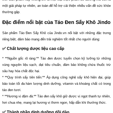
một giải pháp tự nhiên, an toàn để hỗ trợ cải thiện nhiều vấn đề sức khỏe
thường gặp.
Đặc điểm nổi bật của Táo Đen Sấy Khô Jindo
Sản phẩm Táo Đen Sấy Khô của Jindo.vn nổi bật với những đặc trưng
riêng biệt, đảm bảo mang đến trải nghiệm tốt nhất cho người dùng:
✅ Chất lượng dược liệu cao cấp
* **Nguồn gốc rõ ràng:** Táo đen được tuyển chọn kỹ lưỡng từ những
vùng nguyên liệu sạch, đạt tiêu chuẩn, đảm bảo không chứa thuốc trừ
sâu hay hóa chất độc hại.
* **Quy trình sấy tiên tiến:** Áp dụng công nghệ sấy khô hiện đại, giúp
bảo toàn tối đa hàm lượng dinh dưỡng, vitamin và khoáng chất có trong
táo đen tươi.
* **Hương vị đậm đà:** Táo đen sấy khô giữ được vị ngọt thanh tự nhiên,
hơi chua nhẹ, mang lại hương vị thơm ngon, hấp dẫn khi thưởng thức.
✅ Thành phần dinh dưỡng dồi dào