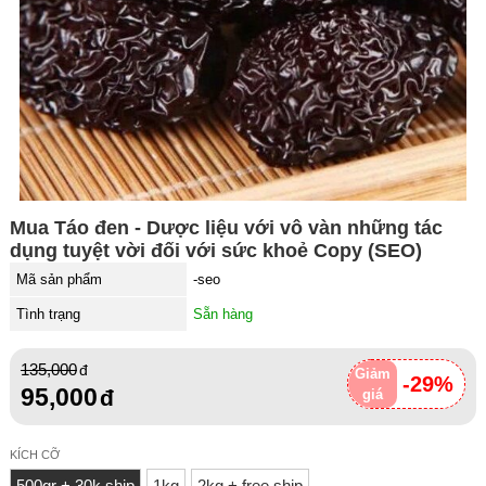
Mua Táo đen - Dược liệu với vô vàn những tác
dụng tuyệt vời đối với sức khoẻ Copy (SEO)
Mã sản phẩm
-seo
Tình trạng
Sẵn hàng
135,000
Giảm
-29%
95,000
giá
KÍCH CỠ