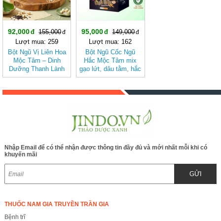
92,000
95,000
155,000
149,000
Lượt mua: 259
Lượt mua: 162
Bột Ngũ Vị Liên Hoa
Bột Ngũ Cốc Ngũ
Mộc Tâm – Dinh
Hắc Mộc Tâm mix
Dưỡng Thanh Lành
gạo lứt, dâu tằm, hắc
Từ Gạo Lứt Và Hạt
kỷ tử, mè đen, đậu
Sen
đen
Nhập Email để có thể nhận được thông tin đầy đủ và mới nhất mỗi khi có
khuyến mãi
GỬI
THUỐC NAM GIA TRUYỀN TRẦN GIA
Bệnh trĩ