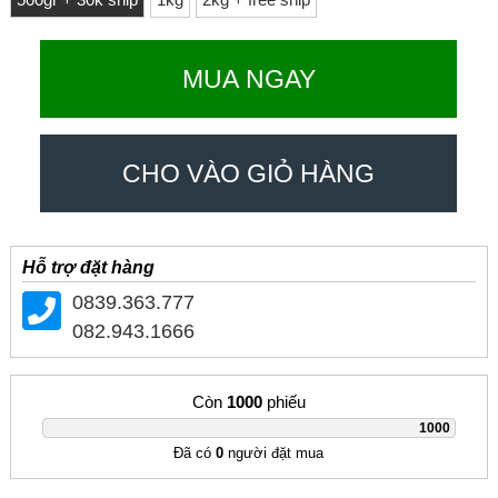
500gr + 30k ship
1kg
2kg + free ship
MUA NGAY
CHO VÀO GIỎ HÀNG
Hỗ trợ đặt hàng
0839.363.777
082.943.1666
Còn
1000
phiếu
|
1000
Đã có
0
người đặt mua