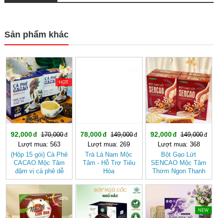
Sản phẩm khác
-45%
-47%
-38%
HOT
92,000
78,000
92,000
170,000
149,000
149,000
Lượt mua: 563
Lượt mua: 269
Lượt mua: 368
(Hộp 15 gói) Cà Phê
Trà Lá Nam Mộc
Bột Gạo Lứt
CACAO Mộc Tâm
Tâm - Hỗ Trợ Tiêu
SENCAO Mộc Tâm
đậm vị cà phê dễ
Hóa
Thơm Ngon Thanh
uống
Nhẹ, Phù Hợp Ăn
Kiêng
-40%
-36%
-37%
NEW