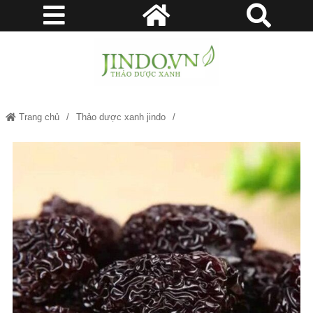
Trang chủ
Thảo dược xanh jindo
Thảo dược xanh thiên nhiên
Bệnh dạ dày
Bệnh gan
Dạ dày - tiêu hóa
Huyết áp, béo phì
Mua Táo đen - Dược liệu với vô vàn những tác dụng tuyệt vời đối với
sức khoẻ Copy (SEO)