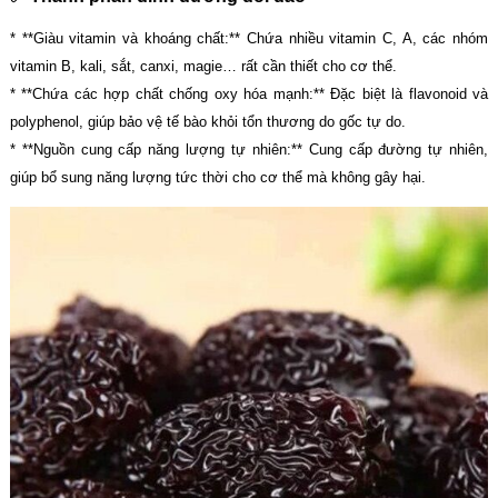
* **Giàu vitamin và khoáng chất:** Chứa nhiều vitamin C, A, các nhóm
vitamin B, kali, sắt, canxi, magie… rất cần thiết cho cơ thể.
* **Chứa các hợp chất chống oxy hóa mạnh:** Đặc biệt là flavonoid và
polyphenol, giúp bảo vệ tế bào khỏi tổn thương do gốc tự do.
* **Nguồn cung cấp năng lượng tự nhiên:** Cung cấp đường tự nhiên,
giúp bổ sung năng lượng tức thời cho cơ thể mà không gây hại.