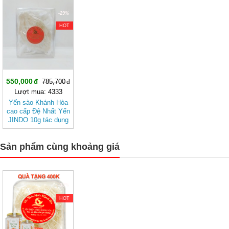
khỏe
khỏe
-29%
HOT
550,000
785,700
Lượt mua: 4333
Yến sào Khánh Hòa
cao cấp Đệ Nhất Yến
JINDO 10g tác dụng
tốt cho sức khỏe
Sản phẩm cùng khoảng giá
-30%
HOT