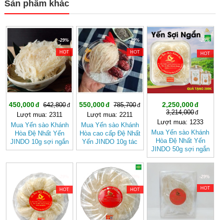
Sản phẩm khác
-29%
-29%
-29%
HOT
HOT
HOT
450,000
550,000
2,250,000
642,800
785,700
3,214,000
Lượt mua: 2311
Lượt mua: 2211
Lượt mua: 1233
Mua Yến sào Khánh
Mua Yến sào Khánh
Mua Yến sào Khánh
Hòa Đệ Nhất Yến
Hòa cao cấp Đệ Nhất
Hòa Đệ Nhất Yến
JINDO 10g sợi ngắn
Yến JINDO 10g tác
JINDO 50g sợi ngắn
tác dụng tốt cho sức
dụng tốt cho sức
tác dụng tốt cho sức
khỏe
khỏe
khỏe
-29%
-29%
-29%
HOT
HOT
HOT