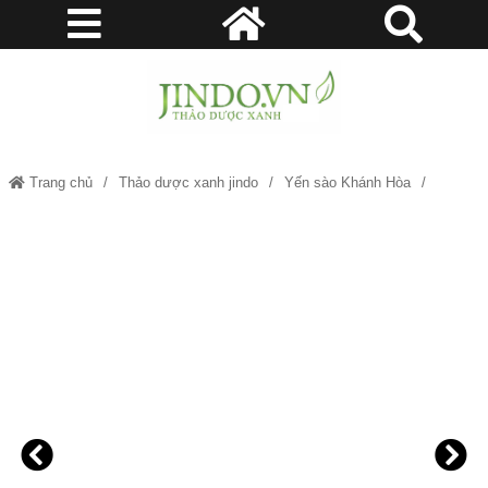
Trang chủ
Thảo dược xanh jindo
Yến sào Khánh Hòa
Mua Yến sào Khánh Hòa cao cấp Đệ Nhất Yến JINDO 50g tác dụng tốt
cho sức khỏe