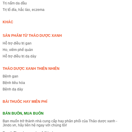
Trị nấm da đầu
Trị tổ đỉa, hắc lào, eczema
KHÁC
SẢN PHẨM TỪ THẢO DƯỢC XANH
Hỗ trợ điều trị gan
Ho, viêm phế quản
Hỗ trợ điều trị dạ dày
THẢO DƯỢC XANH THIÊN NHIÊN
Bệnh gan
Bệnh tiêu hóa
Bệnh dạ dày
BÀI THUỐC HAY MIỄN PHÍ
BÁN BUÔN, MUA BUÔN
Bạn muốn trở thành nhà cung cấp hay phân phối của Thảo dược xanh -
Jindo.vn, hãy liên hệ ngay với chúng tôi!