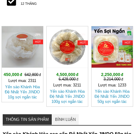
12 THÁNG
-29%
-29%
-29%
HOT
HOT
HOT
450,000
4,500,000
2,250,000
642,800
6,428,000
3,214,000
Lượt mua: 2311
Lượt mua: 3211
Lượt mua: 1233
Yến sào Khánh Hòa
Yến sào Khánh Hòa
Yến sào Khánh Hòa
Đệ Nhất Yến JINDO
Đệ Nhất Yến JINDO
Đệ Nhất Yến JINDO
10g sợi ngắn tác
100g sợi ngắn tác
50g sợi ngắn tác
dụng tốt cho sức
dụng tốt cho sức
dụng tốt cho sức
khỏe
khỏe
khỏe
THÔNG TIN SẢN PHẨM
BÌNH LUẬN