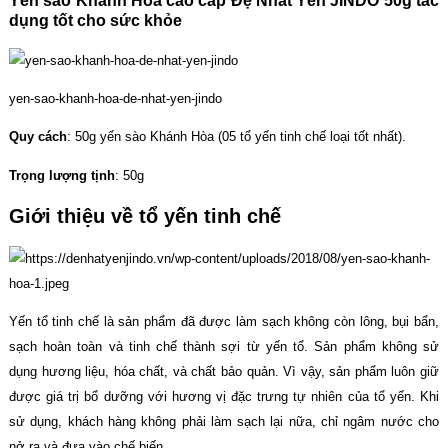
Yến sào Khánh Hòa cao cấp Đệ Nhất Yến JINDO 50g tác
dụng tốt cho sức khỏe
yen-sao-khanh-hoa-de-nhat-yen-jindo
Quy cách
: 50g yến sào Khánh Hòa (05 tổ yến tinh chế loại tốt nhất).
Trọng lượng tịnh
: 50g
Giới thiệu về tổ yến tinh chế
Yến tổ tinh chế là sản phẩm đã được làm sạch không còn lông, bụi bẩn,
sạch hoàn toàn và tinh chế thành sợi từ yến tổ. Sản phẩm không sử
dụng hương liệu, hóa chất, và chất bảo quản. Vì vậy, sản phẩm luôn giữ
được giá trị bổ dưỡng với hương vị đặc trưng tự nhiên của tổ yến. Khi
sử dụng, khách hàng không phải làm sạch lại nữa, chỉ ngâm nước cho
nở ra và đưa vào chế biến.