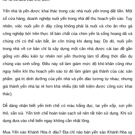
Yến nhà là yến được khai thác trong các nhà nuôi yến trong đất liền. Một
số cửa hàng, doanh nghiệp nuôi yến trong nhà để thu hoạch yến sào. Tuy
nhiên, việc nuôi yến ở đây cũng không phải là nuôi và cho ăn như gà
công nghiệp bởi trên thực tế bản chất của chim yến là sống hoang dã và
chúng chỉ có thể săn bắt, ăn côn trùng khi đang bay. Do đó, nuôi yến
trong nhà về cơ bản chỉ là xây dựng một căn nhà được cải tạo đề gần
giống với điều kiện tự nhiên nơi yến thường làm tổ đồng thời dẫn dụ
chúng vào sinh sống. Điều này sẽ làm giảm mức độ khó khăn cũng như
nguy hiểm khi thu hoạch yến sào từ đó làm giảm giá thành của các sản
phẩm. giá trị dinh dưỡng của yến nhà và yến đảo tương tự nhau; nhưng
giá thành yến nhà lại rẻ hơn khá nhiều (do tiết kiệm được công sức khai
thác).
Dễ dàng nhận biết yến tinh chế có màu trắng đục, tai yến xốp, sợi yến
thô, sần sùi. Yến tinh chế hoàn toàn sạch sẽ nên rất tiện sử dụng. Khi sử
dụng đưa vào chế biến ngay không cần nhặt lông.
Mua Yến sào Khánh Hòa ở đâu? Địa chỉ nào bán yến sào Khánh Hòa uy