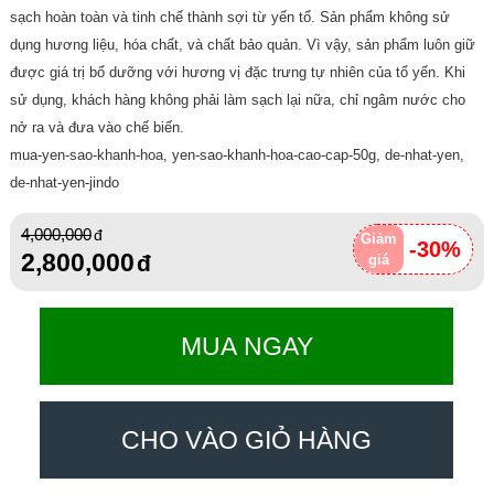
sạch hoàn toàn và tinh chế thành sợi từ yến tổ. Sản phẩm không sử
dụng hương liệu, hóa chất, và chất bảo quản. Vì vậy, sản phẩm luôn giữ
được giá trị bổ dưỡng với hương vị đặc trưng tự nhiên của tổ yến. Khi
sử dụng, khách hàng không phải làm sạch lại nữa, chỉ ngâm nước cho
nở ra và đưa vào chế biến.
mua-yen-sao-khanh-hoa, yen-sao-khanh-hoa-cao-cap-50g, de-nhat-yen,
de-nhat-yen-jindo
4,000,000
Giảm
-30%
2,800,000
giá
MUA NGAY
CHO VÀO GIỎ HÀNG