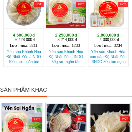
HOT
HOT
HOT
4,500,000
2,250,000
2,800,000
6,428,000
3,214,000
4,000,000
Lượt mua: 3211
Lượt mua: 1233
Lượt mua: 3234
Yến sào Khánh Hòa
Yến sào Khánh Hòa
Yến sào Khánh Hòa
Đệ Nhất Yến JINDO
Đệ Nhất Yến JINDO
cao cấp Đệ Nhất Yến
100g sợi ngắn tác
50g sợi ngắn tác
JINDO 50g tác dụng
dụng tốt cho sức
dụng tốt cho sức
tốt cho sức khỏe
khỏe
khỏe
SẢN PHẨM KHÁC
-29%
-29%
-29%
HOT
HOT
HOT