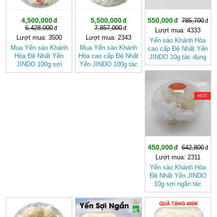
4,500,000
5,500,000
550,000
785,700
6,428,000
7,857,000
Lượt mua: 4333
Lượt mua: 3500
Lượt mua: 2343
Yến sào Khánh Hòa
Mua Yến sào Khánh
Mua Yến sào Khánh
cao cấp Đệ Nhất Yến
Hòa Đệ Nhất Yến
Hòa cao cấp Đệ Nhất
JINDO 10g tác dụng
JINDO 100g sợi
Yến JINDO 100g tác
tốt cho sức khỏe
ngắn tác dụng tốt
dụng tốt cho sức
cho sức khỏe
khỏe
-29%
HOT
450,000
642,800
Lượt mua: 2311
Yến sào Khánh Hòa
Đệ Nhất Yến JINDO
10g sợi ngắn tác
dụng tốt cho sức
khỏe
-29%
-29%
-30%