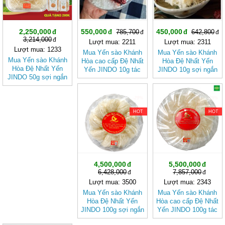
2,250,000
550,000
450,000
785,700
642,800
3,214,000
Lượt mua: 2211
Lượt mua: 2311
Lượt mua: 1233
Mua Yến sào Khánh
Mua Yến sào Khánh
Mua Yến sào Khánh
Hòa cao cấp Đệ Nhất
Hòa Đệ Nhất Yến
Hòa Đệ Nhất Yến
Yến JINDO 10g tác
JINDO 10g sợi ngắn
JINDO 50g sợi ngắn
dụng tốt cho sức
tác dụng tốt cho sức
tác dụng tốt cho sức
khỏe
khỏe
khỏe
-29%
-29%
HOT
HOT
4,500,000
5,500,000
6,428,000
7,857,000
Lượt mua: 3500
Lượt mua: 2343
Mua Yến sào Khánh
Mua Yến sào Khánh
Hòa Đệ Nhất Yến
Hòa cao cấp Đệ Nhất
JINDO 100g sợi ngắn
Yến JINDO 100g tác
tác dụng tốt cho sức
dụng tốt cho sức