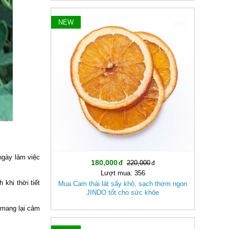
NEW
-18%
ngày làm việc
180,000
220,000
Lượt mua: 356
khi thời tiết
Mua Cam thái lát sấy khô, sạch thơm ngon
JINDO tốt cho sức khỏe
, mang lại cảm