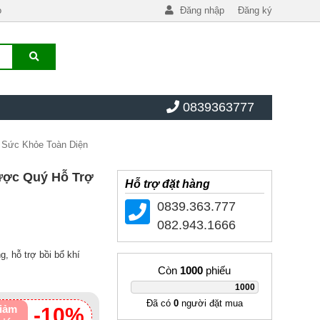
o
Đăng nhập
Đăng ký
0839363777
 Sức Khỏe Toàn Diện
ược Quý Hỗ Trợ
Hỗ trợ đặt hàng
0839.363.777
082.943.1666
, hỗ trợ bồi bổ khí
Còn
1000
phiếu
|
1000
Đã có
0
người đặt mua
iảm
-10%