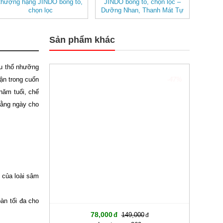
thượng hạng JINDO bông to,
JINDO bông to, chọn lọc –
chọn lọc
Dưỡng Nhan, Thanh Mát Tự
Nhiên
Sản phẩm khác
ữu thổ nhưỡng
ận trong cuốn
-47%
năm tuổi, chế
 hằng ngày cho
” của loài sâm
àn tối đa cho
78,000
149,000