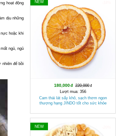
NEW
-18%
ờng hoạt động
làm dịu những
 nực hoặc khi
y mất ngủ, ngủ
 nhiên để bồi
180,000
220,000
Lượt mua: 356
Cam thái lát sấy khô, sạch thơm ngon
thượng hạng JINDO tốt cho sức khỏe
NEW
-20%