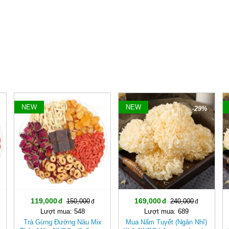
NEW
NEW
-20%
-29%
119,000
169,000
150,000
240,000
Lượt mua: 548
Lượt mua: 689
Trà Gừng Đường Nâu Mix
Mua Nấm Tuyết (Ngân Nhĩ)