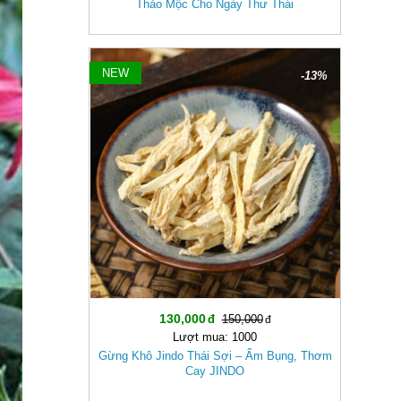
Thảo Mộc Cho Ngày Thư Thái
NEW
-13%
130,000
150,000
Lượt mua: 1000
Gừng Khô Jindo Thái Sợi – Ấm Bụng, Thơm
Cay JINDO