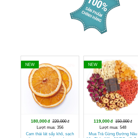
NEW
NEW
-18%
-20%
180,000
119,000
220,000
150,000
Lượt mua: 356
Lượt mua: 548
Cam thái lát sấy khô, sạch
Mua Trà Gừng Đường Nâu