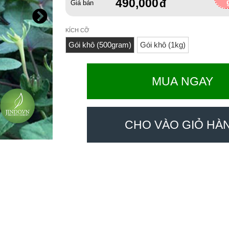
490,000
Giá bán
KÍCH CỠ
Gói khô (500gram)
Gói khô (1kg)
MUA NGAY
CHO VÀO GIỎ HÀ