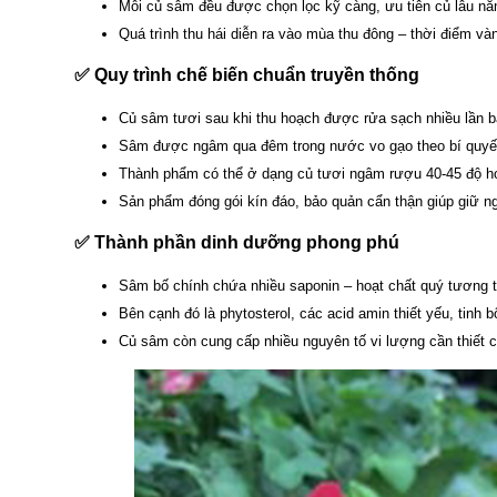
Mỗi củ sâm đều được chọn lọc kỹ càng, ưu tiên củ lâu nă
Quá trình thu hái diễn ra vào mùa thu đông – thời điểm v
✅ Quy trình chế biến chuẩn truyền thống
Củ sâm tươi sau khi thu hoạch được rửa sạch nhiều lần bằ
Sâm được ngâm qua đêm trong nước vo gạo theo bí quyết 
Thành phẩm có thể ở dạng củ tươi ngâm rượu 40-45 độ ho
Sản phẩm đóng gói kín đáo, bảo quản cẩn thận giúp giữ ng
✅ Thành phần dinh dưỡng phong phú
Sâm bố chính chứa nhiều saponin – hoạt chất quý tương tự
Bên cạnh đó là phytosterol, các acid amin thiết yếu, tinh b
Củ sâm còn cung cấp nhiều nguyên tố vi lượng cần thiết 