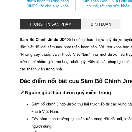
thơm ngon thượng hạng
Mix Thảo Mộc JINDO giữ ấ
JINDO tốt cho sức khỏe
cơ thể, tốt cho sức khỏe
THÔNG TIN SẢN PHẨM
BÌNH LUẬN
Sâm Bố Chính Jindo JD405
là dòng thảo dược quý được tuyển
đặc biệt để loài sâm này phát triển hoàn hảo. Với tên khoa học
“Những cây thuốc và vị thuốc Việt Nam” như một dược liệu truy
biến tỉ mỉ nhằm giữ trọn hoạt chất quý. Đây là giải pháp tự nhi
các thành viên trong nhà.
Đặc điểm nổi bật của Sâm Bố Chính Ji
✅ Nguồn gốc thảo dược quý miền Trung
Sâm bố chính Jindo được thu hái trực tiếp từ các vùng ngu
khu 5 Việt Nam.
Cây sâm sinh trưởng tự nhiên trên vùng đất đồi núi, kh
người dùng.