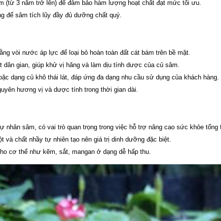
m (từ 3 năm trở lên) để đảm bảo hàm lượng hoạt chất đạt mức tối ưu.
àng để sâm tích lũy đầy đủ dưỡng chất quý.
ng vòi nước áp lực để loại bỏ hoàn toàn đất cát bám trên bề mặt.
dân gian, giúp khử vị hăng và làm dịu tính dược của củ sâm.
ặc dạng củ khô thái lát, đáp ứng đa dạng nhu cầu sử dụng của khách hàng.
uyên hương vị và dược tính trong thời gian dài.
 nhân sâm, có vai trò quan trọng trong việc hỗ trợ nâng cao sức khỏe tổng 
ột và chất nhầy tự nhiên tạo nên giá trị dinh dưỡng đặc biệt.
cho cơ thể như kẽm, sắt, mangan ở dạng dễ hấp thu.