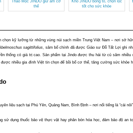
m
Thảo Mộc JINDO giữ ấm cơ
Khô JINDO bông to, chọn lọc
thể
tốt cho sức khỏe
 chọn kỹ lưỡng từ những vùng núi sạch miền Trung Việt Nam – nơi sở h
Abelmoschus sagittifolius
, sâm bố chính đã được Giáo sư Đỗ Tất Lợi ghi nh
ền thống có giá trị cao. Sản phẩm tại Jindo được thu hái từ củ sâm nhiều 
ên được nhiều gia đình Việt tin chọn để bồi bổ cơ thể, tăng cường sức khỏe
ndo
yên liệu sạch tại Phú Yên, Quảng Nam, Bình Định – nơi nổi tiếng là “cái nôi
ông sử dụng thuốc bảo vệ thực vật hay phân bón hóa học, đảm bảo độ an to