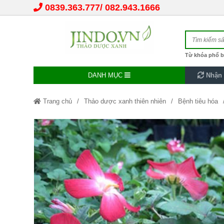
0839.363.777
082.943.1666
Từ khóa phổ b
DANH MỤC
Nhận 
Trang chủ
Thảo dược xanh thiên nhiên
Bệnh tiêu hóa