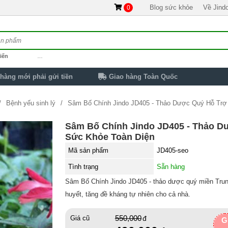
Blog sức khỏe
Về Jind
0
iến
…
hàng mới phải gửi tiền
Giao hàng Toàn Quốc
Bệnh yếu sinh lý
Sâm Bố Chính Jindo JD405 - Thảo Dược Quý Hỗ Trợ
Sâm Bố Chính Jindo JD405 - Thảo D
Sức Khỏe Toàn Diện
Mã sản phẩm
JD405-seo
Tình trạng
Sẵn hàng
Sâm Bố Chính Jindo JD405 - thảo dược quý miền Trung
huyết, tăng đề kháng tự nhiên cho cả nhà.
550,000
Giá cũ
G