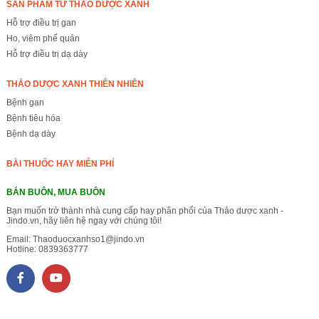
SẢN PHẨM TỪ THẢO DƯỢC XANH
Hỗ trợ điều trị gan
Ho, viêm phế quản
Hỗ trợ điều trị dạ dày
THẢO DƯỢC XANH THIÊN NHIÊN
Bệnh gan
Bệnh tiêu hóa
Bệnh dạ dày
BÀI THUỐC HAY MIỄN PHÍ
BÁN BUÔN, MUA BUÔN
Bạn muốn trở thành nhà cung cấp hay phân phối của Thảo dược xanh -
Jindo.vn, hãy liên hệ ngay với chúng tôi!
Email:
Thaoduocxanhso1@jindo.vn
Hotline:
0839363777