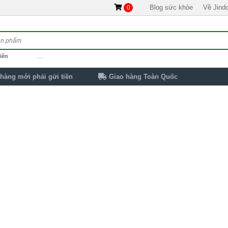
Blog sức khỏe
Về Jind
0
iến
…
hàng mới phải gửi tiền
Giao hàng Toàn Quốc