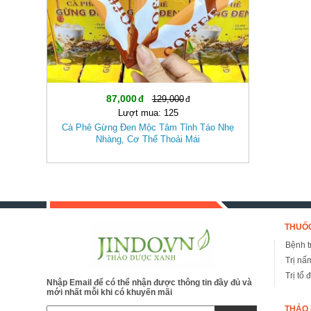
87,000
129,000
Lượt mua: 125
Cà Phê Gừng Đen Mộc Tâm Tỉnh Táo Nhẹ
Nhàng, Cơ Thể Thoải Mái
THUỐC
Bệnh tr
Trị nấ
Trị tổ 
Nhập Email để có thể nhận được thông tin đầy đủ và
mới nhất mỗi khi có khuyến mãi
THẢO 