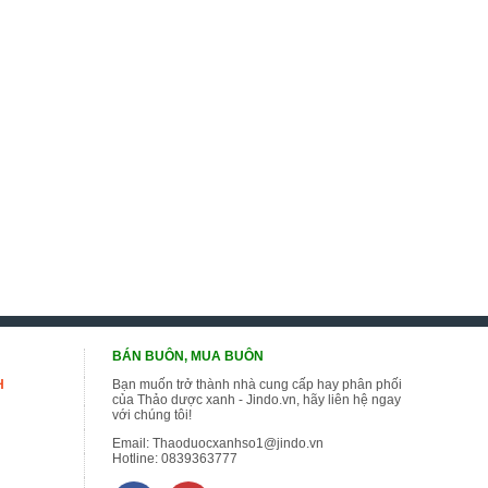
BÁN BUÔN, MUA BUÔN
H
Bạn muốn trở thành nhà cung cấp hay phân phối
của Thảo dược xanh - Jindo.vn, hãy liên hệ ngay
với chúng tôi!
Email:
Thaoduocxanhso1@jindo.vn
Hotline:
0839363777