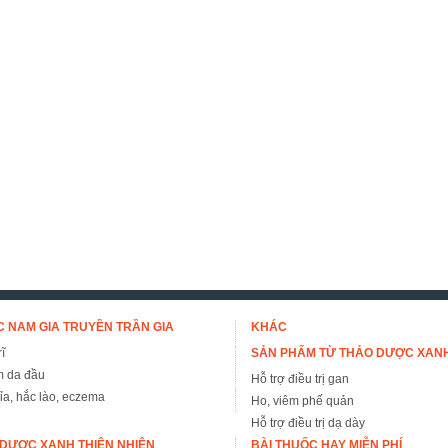
 NAM GIA TRUYỀN TRẦN GIA
KHÁC
ĩ
SẢN PHẨM TỪ THẢO DƯỢC XAN
m da đầu
Hỗ trợ điều trị gan
đỉa, hắc lào, eczema
Ho, viêm phế quản
Hỗ trợ điều trị dạ dày
DƯỢC XANH THIÊN NHIÊN
BÀI THUỐC HAY MIỄN PHÍ