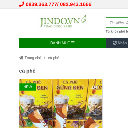
0839.363.777
082.943.1666
Từ khóa phổ b
DANH MỤC
Nhận 
Trang chủ
cà phê
cà phê
NEW
-32%