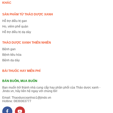
KHÁC
SẢN PHẨM TỪ THẢO DƯỢC XANH
Hỗ trợ điều trị gan
Ho, viêm phế quản
Hỗ trợ điều trị dạ dày
THẢO DƯỢC XANH THIÊN NHIÊN
Bệnh gan
Bệnh tiêu hóa
Bệnh dạ dày
BÀI THUỐC HAY MIỄN PHÍ
BÁN BUÔN, MUA BUÔN
Bạn muốn trở thành nhà cung cấp hay phân phối của Thảo dược xanh -
Jindo.vn, hãy liên hệ ngay với chúng tôi!
Email:
Thaoduocxanhso1@jindo.vn
Hotline:
0839363777