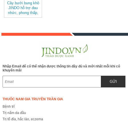
Cây bưởi bung khô
JINDO hỗ trợ đau
nhức, phong thấp,
tốt cho sức khỏe
Nhập Email để có thể nhận được thông tin đầy đủ và mới nhất mỗi khi có
khuyến mãi
GỬI
THUỐC NAM GIA TRUYỀN TRẦN GIA
Bệnh trĩ
Trị nấm da đầu
Trị tổ đỉa, hắc lào, eczema