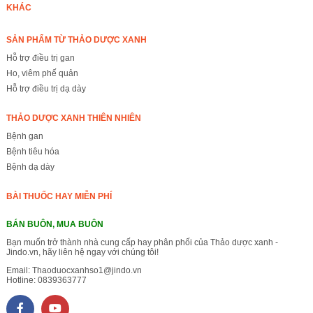
KHÁC
SẢN PHẨM TỪ THẢO DƯỢC XANH
Hỗ trợ điều trị gan
Ho, viêm phế quản
Hỗ trợ điều trị dạ dày
THẢO DƯỢC XANH THIÊN NHIÊN
Bệnh gan
Bệnh tiêu hóa
Bệnh dạ dày
BÀI THUỐC HAY MIỄN PHÍ
BÁN BUÔN, MUA BUÔN
Bạn muốn trở thành nhà cung cấp hay phân phối của Thảo dược xanh -
Jindo.vn, hãy liên hệ ngay với chúng tôi!
Email:
Thaoduocxanhso1@jindo.vn
Hotline:
0839363777