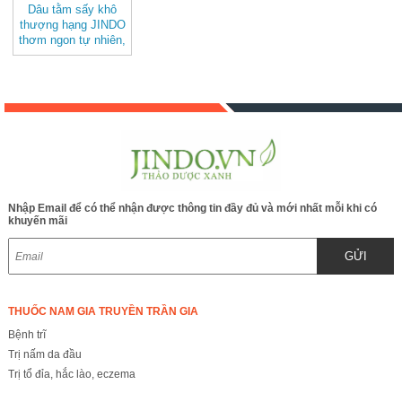
Dâu tằm sấy khô
thượng hạng JINDO
thơm ngon tự nhiên,
tố cho sức khỏe &
làm đẹp
Nhập Email để có thể nhận được thông tin đầy đủ và mới nhất mỗi khi có
khuyến mãi
GỬI
THUỐC NAM GIA TRUYỀN TRẦN GIA
Bệnh trĩ
Trị nấm da đầu
Trị tổ đỉa, hắc lào, eczema