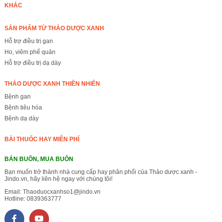
KHÁC
SẢN PHẨM TỪ THẢO DƯỢC XANH
Hỗ trợ điều trị gan
Ho, viêm phế quản
Hỗ trợ điều trị dạ dày
THẢO DƯỢC XANH THIÊN NHIÊN
Bệnh gan
Bệnh tiêu hóa
Bệnh dạ dày
BÀI THUỐC HAY MIỄN PHÍ
BÁN BUÔN, MUA BUÔN
Bạn muốn trở thành nhà cung cấp hay phân phối của Thảo dược xanh -
Jindo.vn, hãy liên hệ ngay với chúng tôi!
Email:
Thaoduocxanhso1@jindo.vn
Hotline:
0839363777