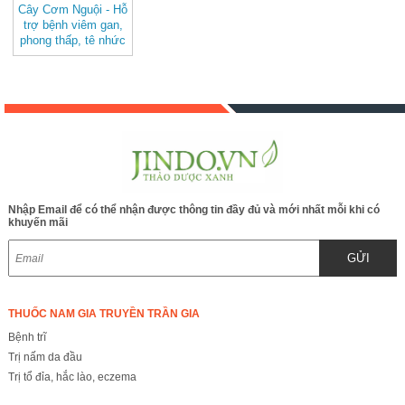
Cây Cơm Nguội - Hỗ
trợ bệnh viêm gan,
phong thấp, tê nhức
xương khớp, viêm
da JINDO
Nhập Email để có thể nhận được thông tin đầy đủ và mới nhất mỗi khi có
khuyến mãi
GỬI
THUỐC NAM GIA TRUYỀN TRẦN GIA
Bệnh trĩ
Trị nấm da đầu
Trị tổ đỉa, hắc lào, eczema