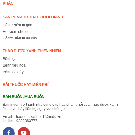
KHÁC
SẢN PHẨM TỪ THẢO DƯỢC XANH
Hỗ trợ điều trị gan
Ho, viêm phế quản
Hỗ trợ điều trị dạ dày
THẢO DƯỢC XANH THIÊN NHIÊN
Bệnh gan
Bệnh tiêu hóa
Bệnh dạ dày
BÀI THUỐC HAY MIỄN PHÍ
BÁN BUÔN, MUA BUÔN
Bạn muốn trở thành nhà cung cấp hay phân phối của Thảo dược xanh -
Jindo.vn, hãy liên hệ ngay với chúng tôi!
Email:
Thaoduocxanhso1@jindo.vn
Hotline:
0839363777