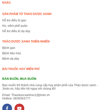
KHÁC
SẢN PHẨM TỪ THẢO DƯỢC XANH
Hỗ trợ điều trị gan
Ho, viêm phế quản
Hỗ trợ điều trị dạ dày
THẢO DƯỢC XANH THIÊN NHIÊN
Bệnh gan
Bệnh tiêu hóa
Bệnh dạ dày
BÀI THUỐC HAY MIỄN PHÍ
BÁN BUÔN, MUA BUÔN
Bạn muốn trở thành nhà cung cấp hay phân phối của Thảo dược xanh -
Jindo.vn, hãy liên hệ ngay với chúng tôi!
Email:
Thaoduocxanhso1@jindo.vn
Hotline:
0839363777