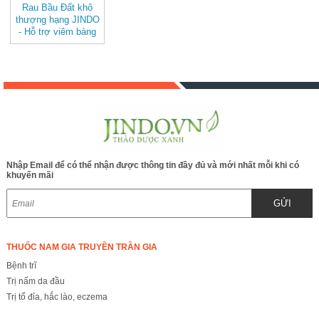
Rau Bầu Đất khô
thượng hạng JINDO
- Hỗ trợ viêm bàng
quang, khí hư, bạch
đới, kinh nguyệt
không đều rất tốt
cho phụ nữ
Nhập Email để có thể nhận được thông tin đầy đủ và mới nhất mỗi khi có
khuyến mãi
GỬI
THUỐC NAM GIA TRUYỀN TRẦN GIA
Bệnh trĩ
Trị nấm da đầu
Trị tổ đỉa, hắc lào, eczema