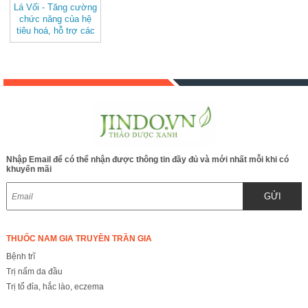
Lá Vối - Tăng cường
chức năng của hệ
tiêu hoá, hỗ trợ các
bệnh về da, Thanh
lọc cơ thể
Nhập Email để có thể nhận được thông tin đầy đủ và mới nhất mỗi khi có
khuyến mãi
GỬI
THUỐC NAM GIA TRUYỀN TRẦN GIA
Bệnh trĩ
Trị nấm da đầu
Trị tổ đỉa, hắc lào, eczema