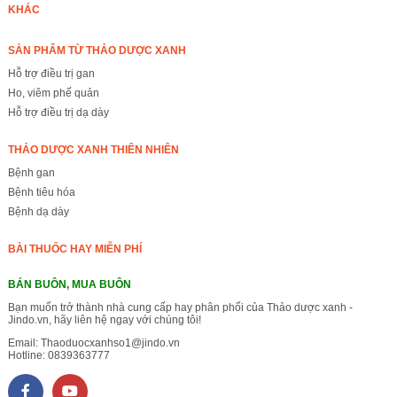
KHÁC
SẢN PHẨM TỪ THẢO DƯỢC XANH
Hỗ trợ điều trị gan
Ho, viêm phế quản
Hỗ trợ điều trị dạ dày
THẢO DƯỢC XANH THIÊN NHIÊN
Bệnh gan
Bệnh tiêu hóa
Bệnh dạ dày
BÀI THUỐC HAY MIỄN PHÍ
BÁN BUÔN, MUA BUÔN
Bạn muốn trở thành nhà cung cấp hay phân phối của Thảo dược xanh -
Jindo.vn, hãy liên hệ ngay với chúng tôi!
Email:
Thaoduocxanhso1@jindo.vn
Hotline:
0839363777