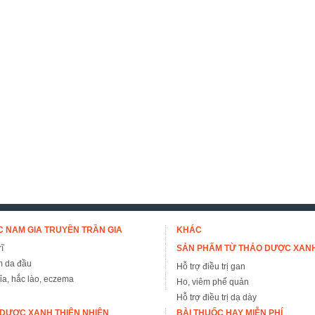
 NAM GIA TRUYỀN TRẦN GIA
KHÁC
ĩ
SẢN PHẨM TỪ THẢO DƯỢC XAN
m da đầu
Hỗ trợ điều trị gan
đỉa, hắc lào, eczema
Ho, viêm phế quản
Hỗ trợ điều trị dạ dày
DƯỢC XANH THIÊN NHIÊN
BÀI THUỐC HAY MIỄN PHÍ