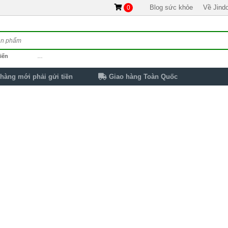
Blog sức khỏe
Về Jind
0
iến
…
hàng mới phải gửi tiền
Giao hàng Toàn Quốc