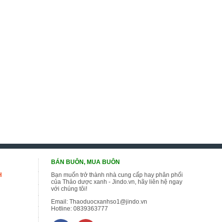
BÁN BUÔN, MUA BUÔN
H
Bạn muốn trở thành nhà cung cấp hay phân phối
của Thảo dược xanh - Jindo.vn, hãy liên hệ ngay
với chúng tôi!
Email:
Thaoduocxanhso1@jindo.vn
Hotline:
0839363777