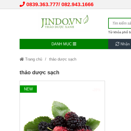
0839.363.777
082.943.1666
Từ khóa phổ b
DANH MỤC
Nhận 
Trang chủ
thảo dược sạch
thảo dược sạch
NEW
-28%