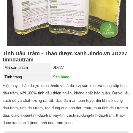
Tinh Dầu Tràm - Thảo dược xanh Jindo.vn JD227
tinhdautram
Mã sản phẩm
JD227
Tình trạng
Sẵn hàng
Hiện nay, Thảo dược xanh Jindo.vn là đơn vị sản xuất và cung cấp tinh
dầu tràm, với 100% tinh dầu thiên nhiên, không chất bảo quản. Dược liệu
sạch sẽ và chất lượng rất tốt. Bảo đảm an toàn tuyệt đối khi sử dụng.
dau-tram, tinh-dau-tram, tac-dung-cua-tinh-dau-tram, mua-tinh-dau-tram-o-
dau, dia-chi-ban-tinh-dau-tram-uy-tin, cach-su-dung-tinh-dau-tram, thao-
duoc-xanh-so-1-jindo, tinh-dau-tram-jindo