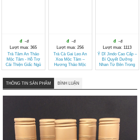
Lượt mua: 365
Lượt mua: 256
Lượt mua: 1113
Trà Tâm An Thảo
Trà Cà Gai Leo An
Ý Dĩ Jindo Cao Cấp –
Mộc Tâm - Hỗ Trợ
Xoa Mộc Tâm –
Bí Quyết Dưỡng
Cải Thiện Giấc Ngủ
Hương Thảo Mộc
Nhan Từ Bên Trong
(Hộp 30 túi lọc)
Cho Ngày Thư Thái
THÔNG TIN SẢN PHẨM
BÌNH LUẬN