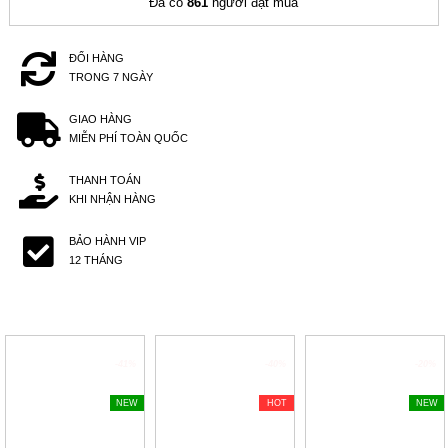
Đã có
861
người đặt mua
ĐỔI HÀNG
TRONG 7 NGÀY
GIAO HÀNG
MIỄN PHÍ TOÀN QUỐC
THANH TOÁN
KHI NHẬN HÀNG
BẢO HÀNH VIP
12 THÁNG
-41%
-40%
-20%
NEW
HOT
NEW