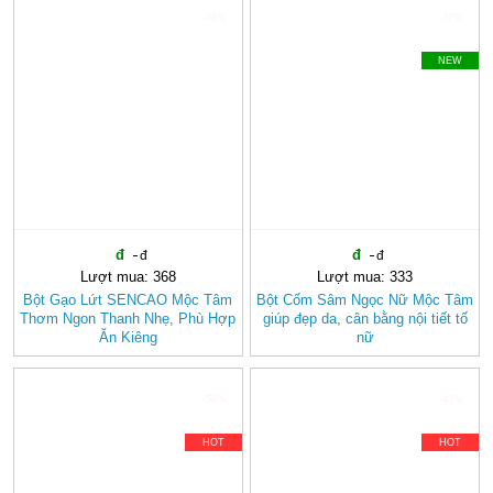
-38%
-37%
NEW
Lượt mua: 368
Lượt mua: 333
Bột Gạo Lứt SENCAO Mộc Tâm
Bột Cốm Sâm Ngọc Nữ Mộc Tâm
Thơm Ngon Thanh Nhẹ, Phù Hợp
giúp đẹp da, cân bằng nội tiết tố
Ăn Kiêng
nữ
-50%
-43%
HOT
HOT