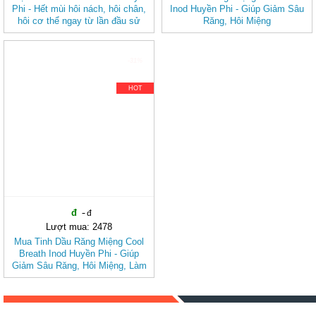
Phi - Hết mùi hôi nách, hôi chân,
Inod Huyền Phi - Giúp Giảm Sâu
hôi cơ thể ngay từ lần đầu sử
Răng, Hôi Miệng
dụng
-31%
HOT
Lượt mua: 2478
Mua Tinh Dầu Răng Miệng Cool
Breath Inod Huyền Phi - Giúp
Giảm Sâu Răng, Hôi Miệng, Làm
Sạch Khoang Miệng Cho Cả Gia
Đình