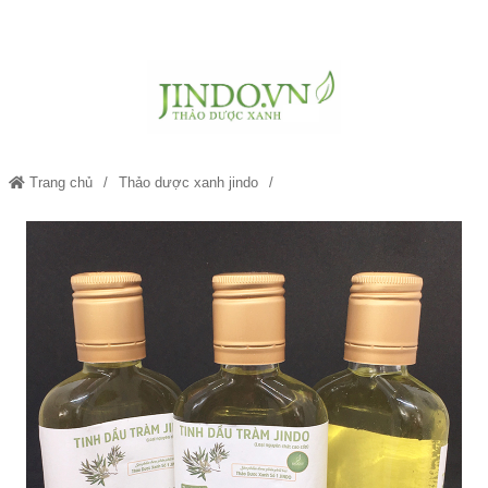
Trang chủ
Thảo dược xanh jindo
Tinh Dầu Tràm - Thảo dược xanh Jindo.vn JD227 tinhdautram