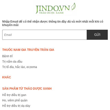
Nhập Email để có thể nhận được thông tin đầy đủ và mới nhất mỗi khi có
khuyến mãi
GỬI
THUỐC NAM GIA TRUYỀN TRẦN GIA
Bệnh trĩ
Trị nấm da đầu
Trị tổ đỉa, hắc lào, eczema
KHÁC
SẢN PHẨM TỪ THẢO DƯỢC XANH
Hỗ trợ điều trị gan
Ho, viêm phế quản
Hỗ trợ điều trị dạ dày