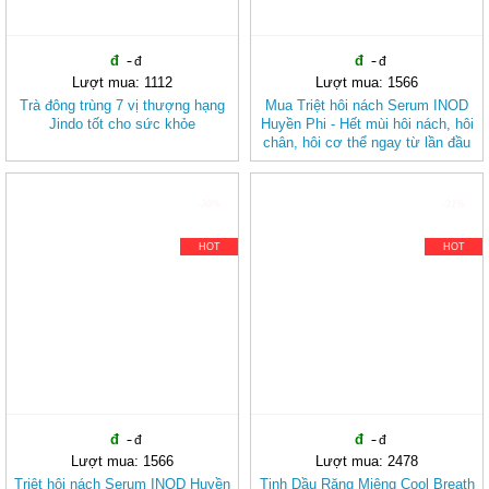
Lượt mua: 1112
Lượt mua: 1566
Trà đông trùng 7 vị thượng hạng
Mua Triệt hôi nách Serum INOD
Jindo tốt cho sức khỏe
Huyền Phi - Hết mùi hôi nách, hôi
chân, hôi cơ thể ngay từ lần đầu
sử dụng
-30%
-31%
HOT
HOT
Lượt mua: 1566
Lượt mua: 2478
Triệt hôi nách Serum INOD Huyền
Tinh Dầu Răng Miệng Cool Breath