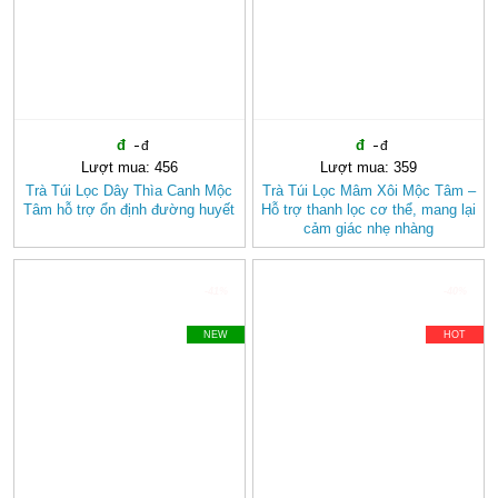
Lượt mua: 456
Lượt mua: 359
Trà Túi Lọc Dây Thìa Canh Mộc
Trà Túi Lọc Mâm Xôi Mộc Tâm –
Tâm hỗ trợ ổn định đường huyết
Hỗ trợ thanh lọc cơ thể, mang lại
cảm giác nhẹ nhàng
-41%
-40%
NEW
HOT