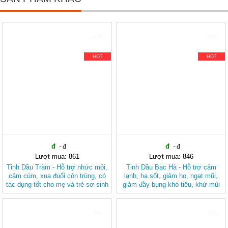
-14%
-14%
HOT
HOT
Lượt mua: 861
Lượt mua: 846
Tinh Dầu Tràm - Hỗ trợ nhức mỏi,
Tinh Dầu Bạc Hà - Hỗ trợ cảm
cảm cúm, xua đuổi côn trùng, có
lạnh, hạ sốt, giảm ho, ngạt mũi,
tác dụng tốt cho mẹ và trẻ sơ sinh
giảm đầy bụng khó tiêu, khử mùi
JD227 tinhdautram
hôi, đuổi côn trùng JD228
tinhdaubacha
-38%
-37%