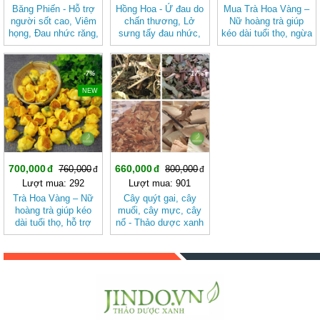
Băng Phiến - Hỗ trợ
Hồng Hoa - Ứ đau do
Mua Trà Hoa Vàng –
người sốt cao, Viêm
chấn thương, Lở
Nữ hoàng trà giúp
họng, Đau nhức răng,
sưng tấy đau nhức,
kéo dài tuổi thọ, ngừa
Đầu đau chóng mặt
Đau kinh, đau bụng
bệnh cực hay JD124
BAK840
sau sanh BAK838
trahoavang v2
-7%
-17%
NEW
700,000
660,000
760,000
800,000
Lượt mua: 292
Lượt mua: 901
Trà Hoa Vàng – Nữ
Cây quýt gai, cây
hoàng trà giúp kéo
muối, cây mực, cây
dài tuổi thọ, hỗ trợ
nổ - Thảo dược xanh
ngừa bệnh cực hay
Jindo.vn JD218
JD124 trahoavang