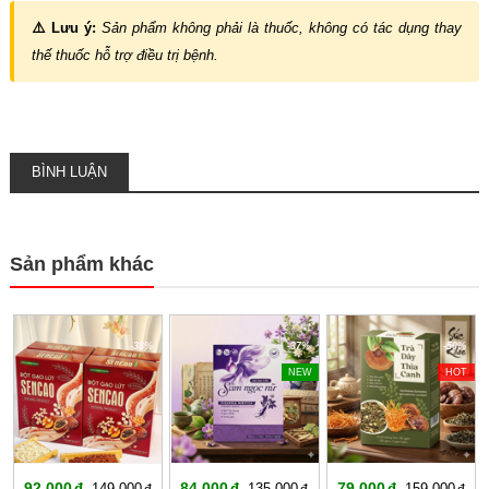
⚠️ Lưu ý:
Sản phẩm không phải là thuốc, không có tác dụng thay
thế thuốc hỗ trợ điều trị bệnh.
BÌNH LUẬN
Sản phẩm khác
-38%
-37%
-50%
NEW
HOT
92,000
84,000
79,000
149,000
135,000
159,000