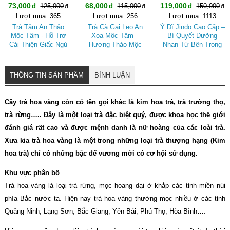
73,000
68,000
119,000
125,000
115,000
150,000
Lượt mua: 365
Lượt mua: 256
Lượt mua: 1113
Trà Tâm An Thảo
Trà Cà Gai Leo An
Ý Dĩ Jindo Cao Cấp –
Mộc Tâm - Hỗ Trợ
Xoa Mộc Tâm –
Bí Quyết Dưỡng
Cải Thiện Giấc Ngủ
Hương Thảo Mộc
Nhan Từ Bên Trong
(Hộp 30 túi lọc)
Cho Ngày Thư Thái
THÔNG TIN SẢN PHẨM
BÌNH LUẬN
Cây trà hoa vàng còn có tên gọi khác là kim hoa trà, trà trường thọ,
trà rừng….. Đây là một loại trà đặc biệt quý, được khoa học thế giới
đánh giá rất cao và được mệnh danh là nữ hoàng của các loài trà.
Xưa kia trà hoa vàng là một trong những loại trà thượng hạng (Kim
hoa trà) chỉ có những bậc đế vương mới có cơ hội sử dụng.
Khu vực phân bố
Trà hoa vàng là loại trà rừng, mọc hoang dại ở khắp các tỉnh miền núi
phía Bắc nước ta. Hiện nay trà hoa vàng thường mọc nhiều ở các tỉnh
Quảng Ninh, Lạng Sơn, Bắc Giang, Yên Bái, Phú Thọ, Hòa Bình….