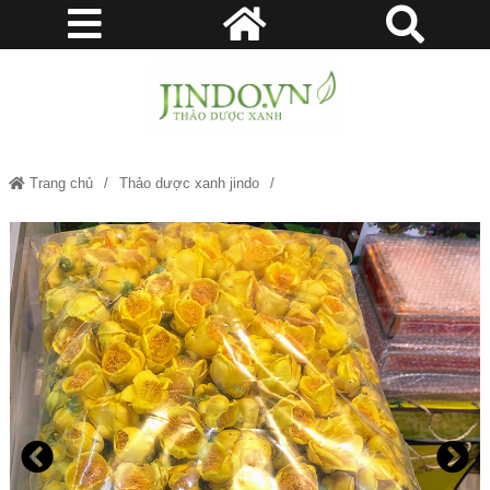
Trang chủ
Thảo dược xanh jindo
Trà Hoa Vàng – Thảo dược xanh Jindo.vn JD124 trahoavang