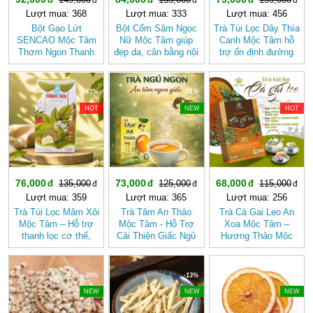
Lượt mua: 368
Lượt mua: 333
Lượt mua: 456
Bột Gạo Lứt
Bột Cốm Sâm Ngọc
Trà Túi Lọc Dây Thìa
SENCAO Mộc Tâm
Nữ Mộc Tâm giúp
Canh Mộc Tâm hỗ
Thơm Ngon Thanh
đẹp da, cân bằng nội
trợ ổn định đường
Nhẹ, Phù Hợp Ăn
tiết tố nữ
huyết
Kiêng
-43%
-41%
-40%
HOT
NEW
HOT
76,000
73,000
68,000
135,000
125,000
115,000
Lượt mua: 359
Lượt mua: 365
Lượt mua: 256
Trà Túi Lọc Mâm Xôi
Trà Tâm An Thảo
Trà Cà Gai Leo An
Mộc Tâm – Hỗ trợ
Mộc Tâm - Hỗ Trợ
Xoa Mộc Tâm –
thanh lọc cơ thể,
Cải Thiện Giấc Ngủ
Hương Thảo Mộc
mang lại cảm giác
(Hộp 30 túi lọc)
Cho Ngày Thư Thái
nhẹ nhàng
-20%
-13%
-18%
NEW
NEW
NEW