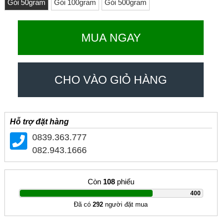
Gói 50gram
Gói 100gram
Gói 500gram
MUA NGAY
CHO VÀO GIỎ HÀNG
Hỗ trợ đặt hàng
0839.363.777
082.943.1666
Còn
108
phiếu
|
400
Đã có
292
người đặt mua