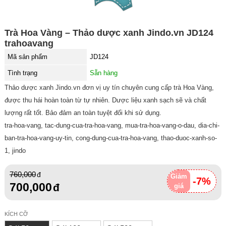
Trà Hoa Vàng – Thảo dược xanh Jindo.vn JD124
trahoavang
Mã sản phẩm
JD124
Tình trạng
Sẵn hàng
Thảo dược xanh Jindo.vn đơn vị uy tín chuyên cung cấp trà Hoa Vàng,
được thu hái hoàn toàn từ tự nhiên. Dược liệu xanh sạch sẽ và chất
lượng rất tốt. Bảo đảm an toàn tuyệt đối khi sử dụng.
tra-hoa-vang, tac-dung-cua-tra-hoa-vang, mua-tra-hoa-vang-o-dau, dia-chi-
ban-tra-hoa-vang-uy-tin, cong-dung-cua-tra-hoa-vang, thao-duoc-xanh-so-
1, jindo
760,000
Giảm
-7%
700,000
giá
KÍCH CỠ