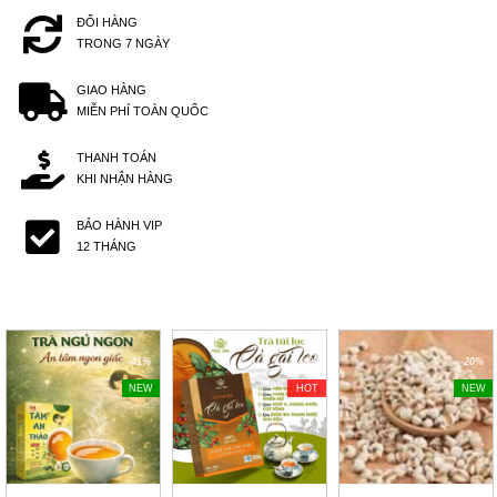
ĐỔI HÀNG
TRONG 7 NGÀY
GIAO HÀNG
MIỄN PHÍ TOÀN QUỐC
THANH TOÁN
KHI NHẬN HÀNG
BẢO HÀNH VIP
12 THÁNG
-41%
-40%
-20%
NEW
HOT
NEW