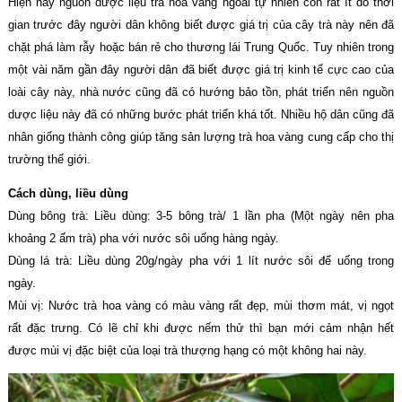
Hiện nay nguồn dược liệu trà hoa vàng ngoài tự nhiên còn rất ít do thời
gian trước đây người dân không biết được giá trị của cây trà này nên đã
chặt phá làm rẫy hoặc bán rẻ cho thương lái Trung Quốc. Tuy nhiên trong
một vài năm gần đây người dân đã biết được giá trị kinh tế cực cao của
loài cây này, nhà nước cũng đã có hướng bảo tồn, phát triển nên nguồn
dược liệu này đã có những bước phát triển khá tốt. Nhiều hộ dân cũng đã
nhân giống thành công giúp tăng sản lượng trà hoa vàng cung cấp cho thị
trường thế giới.
Cách dùng, liều dùng
Dùng bông trà: Liều dùng: 3-5 bông trà/ 1 lần pha (Một ngày nên pha
khoảng 2 ấm trà) pha với nước sôi uống hàng ngày.
Dùng lá trà: Liều dùng 20g/ngày pha với 1 lít nước sôi để uống trong
ngày.
Mùi vị: Nước trà hoa vàng có màu vàng rất đẹp, mùi thơm mát, vị ngọt
rất đặc trưng. Có lẽ chỉ khi được nếm thử thì bạn mới cảm nhận hết
được mùi vị đặc biệt của loại trà thượng hạng có một không hai này.