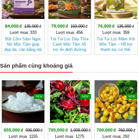
84,000
79,000
76,000
135,000
159,000
135,000
Lượt mua: 333
Lượt mua: 456
Lượt mua: 359
Bột Cốm Sâm Ngọc
Trà Túi Lọc Dây Thìa
Trà Túi Lọc Mâm Xôi
Nữ Mộc Tâm giúp
Canh Mộc Tâm hỗ
Mộc Tâm – Hỗ trợ
đẹp da, cân bằng nội
trợ ổn định đường
thanh lọc cơ thể,
tiết tố nữ
huyết
mang lại cảm giác
nhẹ nhàng
Sản phẩm cùng khoảng giá
-30%
-30%
-7%
NEW
NEW
NEW
655,000
705,000
700,000
936,000
1,008,000
760,000
Lượt mua: 1155
Lượt mua: 1275
Lượt mua: 292