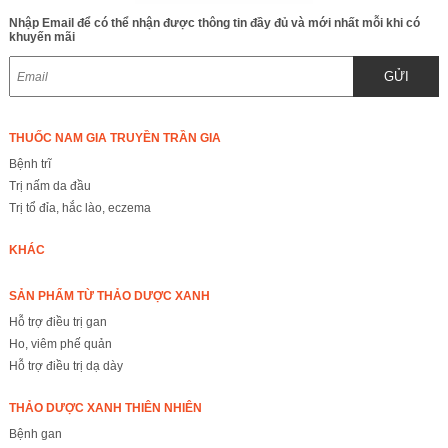
Nhập Email để có thể nhận được thông tin đầy đủ và mới nhất mỗi khi có
khuyến mãi
GỬI
THUỐC NAM GIA TRUYỀN TRẦN GIA
Bệnh trĩ
Trị nấm da đầu
Trị tổ đỉa, hắc lào, eczema
KHÁC
SẢN PHẨM TỪ THẢO DƯỢC XANH
Hỗ trợ điều trị gan
Ho, viêm phế quản
Hỗ trợ điều trị dạ dày
THẢO DƯỢC XANH THIÊN NHIÊN
Bệnh gan