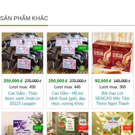
SẢN PHẨM KHÁC
-7%
-7%
-38%
NEW
NEW
250,000
250,000
92,000
270,000
270,000
149,000
Lượt mua: 456
Lượt mua: 446
Lượt mua: 368
Cao Gắm - Thảo
Cao Gắm - Hỗ trợ
Bột Gạo Lứt
dược xanh Jindo.vn
bệnh Gout (gút), đau
SENCAO Mộc Tâm
JD123 caogam
nhức xương khớp
Thơm Ngon Thanh
JD123 caogam
Nhẹ, Phù Hợp Ăn
Kiêng
-37%
-50%
-43%
NEW
HOT
HOT