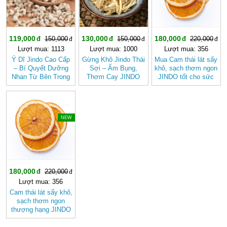
119,000
130,000
180,000
150,000
150,000
220,000
Lượt mua: 1113
Lượt mua: 1000
Lượt mua: 356
Ý Dĩ Jindo Cao Cấp
Gừng Khô Jindo Thái
Mua Cam thái lát sấy
– Bí Quyết Dưỡng
Sợi – Ấm Bụng,
khô, sạch thơm ngon
Nhan Từ Bên Trong
Thơm Cay JINDO
JINDO tốt cho sức
khỏe
-18%
NEW
180,000
220,000
Lượt mua: 356
Cam thái lát sấy khô,
sạch thơm ngon
thượng hạng JINDO
tốt cho sức khỏe