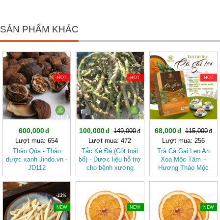
SẢN PHẨM KHÁC
-32%
-40%
HOT
HOT
HOT
600,000
100,000
68,000
149,000
115,000
Lượt mua: 654
Lượt mua: 472
Lượt mua: 256
Thảo Qủa - Thảo
Tắc Kè Đá (Cốt toái
Trà Cà Gai Leo An
dược xanh Jindo.vn -
bổ) - Dược liệu hỗ trợ
Xoa Mộc Tâm –
JD112
cho bệnh xương
Hương Thảo Mộc
khớp và bệnh thận
Cho Ngày Thư Thái
JD114
-13%
-18%
-18%
NEW
NEW
NEW