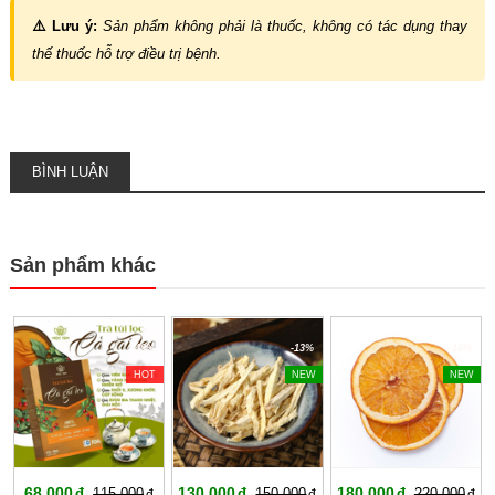
⚠️ Lưu ý:
Sản phẩm không phải là thuốc, không có tác dụng thay
thế thuốc hỗ trợ điều trị bệnh.
BÌNH LUẬN
Sản phẩm khác
-40%
-13%
-18%
HOT
NEW
NEW
68,000
130,000
180,000
115,000
150,000
220,000