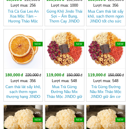
Lượt mua: 256
Lượt mua: 1000
Lượt mua: 356
Trà Cà Gai Leo An
Gừng Khô Jindo Thái
Mua Cam thái lát sấy
Xoa Mộc Tâm –
Sợi – Ấm Bụng,
khô, sạch thơm ngon
Hương Thảo Mộc
Thơm Cay JINDO
JINDO tốt cho sức
Cho Ngày Thư Thái
khỏe
-18%
-20%
-20%
NEW
NEW
NEW
180,000
119,000
119,000
220,000
150,000
150,000
Lượt mua: 356
Lượt mua: 548
Lượt mua: 548
Cam thái lát sấy khô,
Mua Trà Gừng
Trà Gừng Đường
sạch thơm ngon
Đường Nâu Mix
Nâu Mix Thảo Mộc
thượng hạng JINDO
Thảo Mộc JINDO giữ
JINDO giữ ấm cơ
tốt cho sức khỏe
ấm cơ thể, tốt cho
thể
sức khỏe
-29%
-29%
-29%
NEW
NEW
NEW