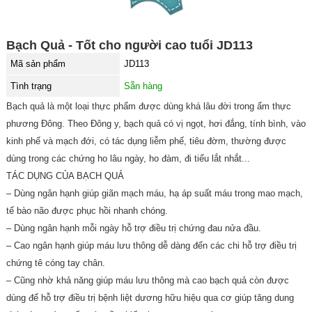
Bạch Quả - Tốt cho người cao tuổi JD113
Mã sản phẩm
JD113
Tình trạng
Sẵn hàng
Bạch quả là một loại thực phẩm được dùng khá lâu đời trong ẩm thực
phương Đông. Theo Đông y, bạch quả có vị ngọt, hơi đắng, tính bình, vào
kinh phế và mạch đới, có tác dụng liễm phế, tiêu đờm, thường được
dùng trong các chứng ho lâu ngày, ho đàm, đi tiểu lắt nhắt...
TÁC DỤNG CỦA BẠCH QUẢ
– Dùng ngân hạnh giúp giãn mạch máu, hạ áp suất máu trong mao mạch,
tế bào não được phục hồi nhanh chóng.
– Dùng ngân hạnh mỗi ngày hỗ trợ điều trị chứng đau nửa đầu.
– Cao ngân hạnh giúp máu lưu thông dễ dàng đến các chi hỗ trợ điều trị
chứng tê cóng tay chân.
– Cũng nhờ khả năng giúp máu lưu thông mà cao bạch quả còn được
dùng để hỗ trợ điều trị bệnh liệt dương hữu hiệu qua cơ giúp tăng dung