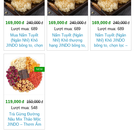
169,000
169,000
169,000
240,000
240,000
240,000
Lượt mua: 689
Lượt mua: 689
Lượt mua: 689
Mua Nấm Tuyết
Nấm Tuyết (Ngân
Nấm Tuyết (Ngân
(Ngân Nhĩ) Khô
Nhĩ) Khô thượng
Nhĩ) Khô JINDO
JINDO bông to, chọn
hạng JINDO bông to,
bông to, chọn lọc –
lọc tốt cho sức khỏe
chọn lọc
Dưỡng Nhan, Thanh
Mát Tự Nhiên
-20%
NEW
119,000
150,000
Lượt mua: 548
Trà Gừng Đường
Nâu Mix Thảo Mộc
JINDO – Thơm Ấm
Tự Nhiên, Dễ Uống