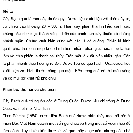
Ginkgoaceae
Mô tả
Cây Bạch quả là một cây thuốc quý. Dược liệu xuất hiện với thân cây to,
có chiều cao khoảng 20 – 30cm. Thân cây phân thành nhiều cành dài,
chúng hầu như mọc thành vòng. Trên các cành của cây thuốc có những
nhánh ngắn. Chúng xuất hiện cùng với các lá có cuống. Phiến lá hình
quạt, phía trên của mép lá có hình tròn, nhẵn, phần giữa của mép lá hơi
lõm và chia phiến lá thành hai thùy. Trên mặt lá xuất hiện nhiều gân. Gân
lá phân nhánh theo hướng rẽ đôi. Dược liệu có quả hạch. Quả dược liệu
xuất hiện với kích thước bằng quả mận. Bên trong quả có thịt màu vàng
và có mùi bơ khét rất khó chịu.
Phân bố, thu hái và chế biến
Cây Bạch quả có nguồn gốc ở Trung Quốc. Dược liệu chỉ trồng ở Trung
Quốc và một ít ở Nhật Bản.
Theo Pételot (1954), dược liệu Bạch quả được nhìn thấy mọc rải rác ở
miền Bắc Việt Nam quanh một số ngôi chùa và trong một số vườn hoa để
làm cảnh. Tuy nhiên trên thực tế, đã qua mấy chục năm nhưng các nhà