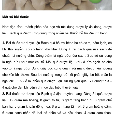
Một số bài thuốc
Nhờ đặc tính, thành phần hóa học và tác dụng dược lý đa dạng, dược
liệu Bạch quả được ứng dụng trong nhiều bài thuốc hỗ trợ điều trị bệnh.
1.
Bài thuốc từ dược liệu Bạch quả hỗ trợ bệnh ho có đờm, cảm lạnh, có
khi thở suyễn, cổ có tiếng khò khè: Dùng 7 trái bạch quả rửa sạch để
chuẩn bị nướng chín. Dùng thêm lá ngải cứu rửa sạch. Sau đó sử dụng
lá ngải cứu như một cái tổ. Mỗi quả dược liệu khi đã rửa sạch sẽ cho
vào tổ lá ngải cứu. Dùng giấy bọc xung quanh rồi mang dược liệu nướng
cho đến khi thơm. Sau khi nướng xong, bỏ hết phần giấy, bỏ hết phần lá
ngải cứu. Chỉ để lại phần quả dược liệu. Ăn nguyên quả. Sử dụng từ 3 –
4 quả cho đến khi bệnh tình có dấu hiệu thuyên giảm.
2.
Bài thuốc từ dược liệu Bạch quả định suyễn thang: Dùng 21 quả dược
liệu, 12 gram ma hoàng, 8 gram tô tử, 8 gram tang bạch bì, 8 gram chế
bán hạ, 8 gram khoản đông hoa, 8 gram tang tầm bì, 6 gram hoàng cầm,
6 gram hạnh nhân đã loại bỏ phần vỏ và đầu nhọn, 4 gram cam thảo.