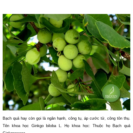
Bạch quả hay còn gọi là ngân hạnh, công tụ, áp cước tử, công tôn thụ.
Tên khoa học Ginkgo biloba L. Họ khoa học: Thuộc họ Bạch quả