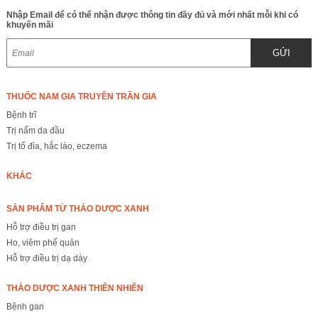
Nhập Email để có thể nhận được thông tin đầy đủ và mới nhất mỗi khi có
khuyến mãi
GỬI
THUỐC NAM GIA TRUYỀN TRẦN GIA
Bệnh trĩ
Trị nấm da đầu
Trị tổ đỉa, hắc lào, eczema
KHÁC
SẢN PHẨM TỪ THẢO DƯỢC XANH
Hỗ trợ điều trị gan
Ho, viêm phế quản
Hỗ trợ điều trị dạ dày
THẢO DƯỢC XANH THIÊN NHIÊN
Bệnh gan