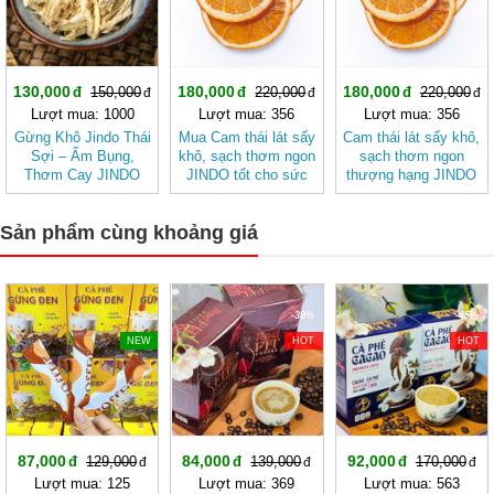
130,000
180,000
180,000
150,000
220,000
220,000
Lượt mua: 1000
Lượt mua: 356
Lượt mua: 356
Gừng Khô Jindo Thái
Mua Cam thái lát sấy
Cam thái lát sấy khô,
Sợi – Ấm Bụng,
khô, sạch thơm ngon
sạch thơm ngon
Thơm Cay JINDO
JINDO tốt cho sức
thượng hạng JINDO
khỏe
tốt cho sức khỏe
Sản phẩm cùng khoảng giá
-32%
-39%
-45%
NEW
HOT
HOT
87,000
84,000
92,000
129,000
139,000
170,000
Lượt mua: 125
Lượt mua: 369
Lượt mua: 563