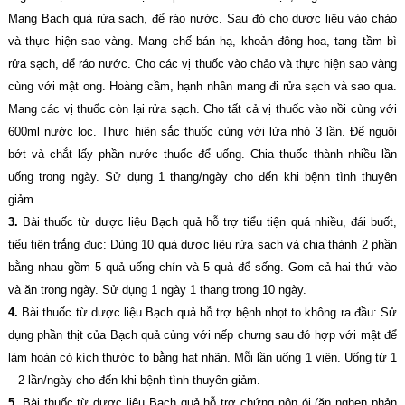
Mang Bạch quả rửa sạch, để ráo nước. Sau đó cho dược liệu vào chảo
và thực hiện sao vàng. Mang chế bán hạ, khoản đông hoa, tang tầm bì
rửa sạch, để ráo nước. Cho các vị thuốc vào chảo và thực hiện sao vàng
cùng với mật ong. Hoàng cầm, hạnh nhân mang đi rửa sạch và sao qua.
Mang các vị thuốc còn lại rửa sạch. Cho tất cả vị thuốc vào nồi cùng với
600ml nước lọc. Thực hiện sắc thuốc cùng với lửa nhỏ 3 lần. Để nguội
bớt và chắt lấy phần nước thuốc để uống. Chia thuốc thành nhiều lần
uống trong ngày. Sử dụng 1 thang/ngày cho đến khi bệnh tình thuyên
giảm.
3.
Bài thuốc từ dược liệu Bạch quả hỗ trợ tiểu tiện quá nhiều, đái buốt,
tiểu tiện trắng đục: Dùng 10 quả dược liệu rửa sạch và chia thành 2 phần
bằng nhau gồm 5 quả uống chín và 5 quả để sống. Gom cả hai thứ vào
và ăn trong ngày. Sử dụng 1 ngày 1 thang trong 10 ngày.
4.
Bài thuốc từ dược liệu Bạch quả hỗ trợ bệnh nhọt to không ra đầu: Sử
dụng phần thịt của Bạch quả cùng với nếp chưng sau đó hợp với mật để
làm hoàn có kích thước to bằng hạt nhãn. Mỗi lần uống 1 viên. Uống từ 1
– 2 lần/ngày cho đến khi bệnh tình thuyên giảm.
5.
Bài thuốc từ dược liệu Bạch quả hỗ trợ chứng nôn ói (ăn nghẹn phản