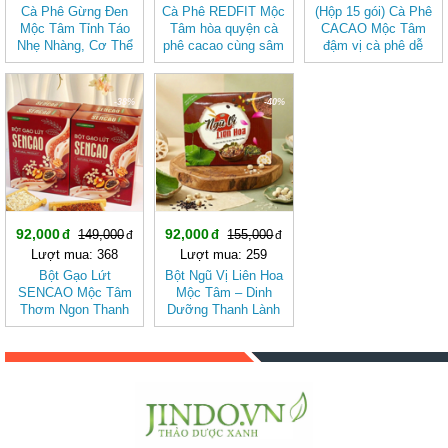
Cà Phê Gừng Đen
Cà Phê REDFIT Mộc
(Hộp 15 gói) Cà Phê
Mộc Tâm Tỉnh Táo
Tâm hòa quyện cà
CACAO Mộc Tâm
Nhẹ Nhàng, Cơ Thể
phê cacao cùng sâm
đậm vị cà phê dễ
Thoải Mái
và củ dền dễ uống
uống
-38%
-40%
92,000
92,000
149,000
155,000
Lượt mua: 368
Lượt mua: 259
Bột Gạo Lứt
Bột Ngũ Vị Liên Hoa
SENCAO Mộc Tâm
Mộc Tâm – Dinh
Thơm Ngon Thanh
Dưỡng Thanh Lành
Nhẹ, Phù Hợp Ăn
Từ Gạo Lứt Và Hạt
Kiêng
Sen