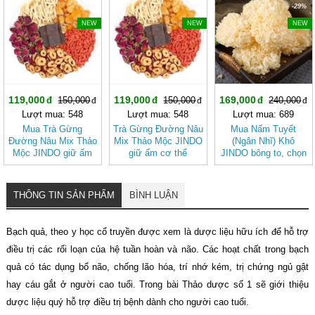
-20%
-20%
-29%
NEW
NEW
NEW
119,000
119,000
169,000
150,000
150,000
240,000
Lượt mua: 548
Lượt mua: 548
Lượt mua: 689
Mua Trà Gừng
Trà Gừng Đường Nâu
Mua Nấm Tuyết
Đường Nâu Mix Thảo
Mix Thảo Mộc JINDO
(Ngân Nhĩ) Khô
Mộc JINDO giữ ấm
giữ ấm cơ thể
JINDO bông to, chọn
cơ thể, tốt cho sức
lọc tốt cho sức khỏe
khỏe
THÔNG TIN SẢN PHẨM
BÌNH LUẬN
Bạch quả, theo y học cổ truyền được xem là dược liệu hữu ích để hỗ trợ
điều trị các rối loạn của hệ tuần hoàn và não. Các hoạt chất trong bạch
quả có tác dụng bổ não, chống lão hóa, trí nhớ kém, trị chứng ngủ gật
hay cáu gắt ở người cao tuổi. Trong bài Thảo dược số 1 sẽ giới thiệu
dược liệu quý hỗ trợ điều trị bệnh dành cho người cao tuổi.