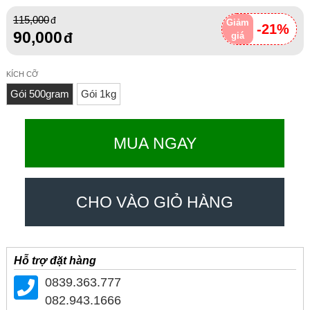
115,000
Giảm
-21%
90,000
giá
KÍCH CỠ
Gói 500gram
Gói 1kg
MUA NGAY
CHO VÀO GIỎ HÀNG
Hỗ trợ đặt hàng
0839.363.777
082.943.1666