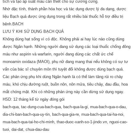
tích và tạo áp suất máu cần thiết cho sự cương cứng.
Nhờ đặc tính, thành phần hóa học và tác dụng dược lý đa dạng, dược
liệu Bạch quả được ứng dụng trong rất nhiều bài thuốc hỗ trợ điều trị
bệnh.BẠCH
LƯU Ý KHI SỬ DỤNG BẠCH QUẢ
Không dùng hạt sống vì có độc. Không phải ai hay lúc nào cũng dùng
được Ngân hạnh. Những người đang sử dụng các loại thuốc chống đông
máu như aspirin và warfarin, người đang dùng các chất ức chế
monoamin oxidaza (MAOI), phụ nữ đang mang thai nếu không có sự tư
vấn của bác sĩ chuyên môn thì tuyệt đối không được dùng bạch quả.
Các phản ứng phụ khi dùng Ngân hạnh là có thể làm tăng rủi ro chảy
máu, khó chịu đường ruột, buồn nôn, nôn mửa, tiêu chảy, đau đầu, hoa
mắt chóng mặt. Khi có những phản ứng này cần dừng sử dụng ngay.
HSD: 12 tháng kể từ ngày đóng gói
bach-qua, tac-dung-cua-bach-qua, bach-qua-la-gi, mua-bach-qua-o-dau,
dia-chi-ban-bach-qua-uy-tin, bach-qua-gia-re, mua-bach-qua-tai-ha-noi,
mua-bach-qua-tai-ho-chi-minh, thao-duoc-xanh-so-1-jindo.vn, nguoi-cao-
tuoi, dai-dat, chua-dau-dau