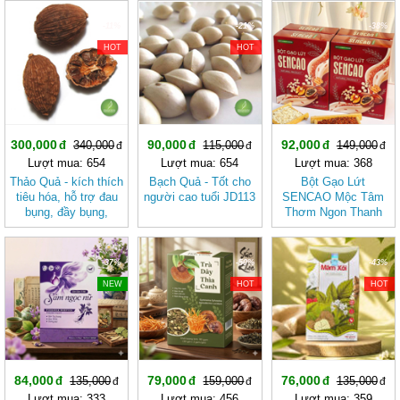
-11%
-21%
-38%
HOT
HOT
300,000
90,000
92,000
340,000
115,000
149,000
Lượt mua: 654
Lượt mua: 654
Lượt mua: 368
Thảo Quả - kích thích
Bạch Quả - Tốt cho
Bột Gạo Lứt
tiêu hóa, hỗ trợ đau
người cao tuổi JD113
SENCAO Mộc Tâm
bụng, đầy bụng,
Thơm Ngon Thanh
chướng bụng, nấc,
Nhẹ, Phù Hợp Ăn
nôn ọe, tiêu chảy, sốt
Kiêng
rét, hôi miệng, sâu
-37%
-50%
-43%
răng…JD112
NEW
HOT
HOT
84,000
79,000
76,000
135,000
159,000
135,000
Lượt mua: 333
Lượt mua: 456
Lượt mua: 359