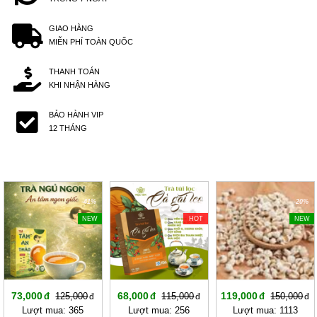
GIAO HÀNG
MIỄN PHÍ TOÀN QUỐC
THANH TOÁN
KHI NHẬN HÀNG
BẢO HÀNH VIP
12 THÁNG
-41%
-40%
-20%
NEW
HOT
NEW
73,000
68,000
119,000
125,000
115,000
150,000
Lượt mua: 365
Lượt mua: 256
Lượt mua: 1113