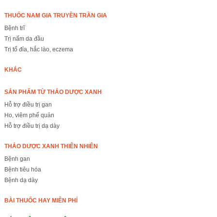
THUỐC NAM GIA TRUYỀN TRẦN GIA
Bệnh trĩ
Trị nấm da đầu
Trị tổ đỉa, hắc lào, eczema
KHÁC
SẢN PHẨM TỪ THẢO DƯỢC XANH
Hỗ trợ điều trị gan
Ho, viêm phế quản
Hỗ trợ điều trị dạ dày
THẢO DƯỢC XANH THIÊN NHIÊN
Bệnh gan
Bệnh tiêu hóa
Bệnh dạ dày
BÀI THUỐC HAY MIỄN PHÍ