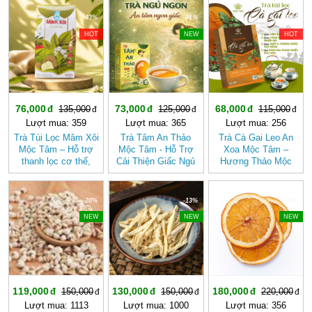
Kiêng
-43%
-41%
-40%
HOT
NEW
HOT
76,000
73,000
68,000
135,000
125,000
115,000
Lượt mua: 359
Lượt mua: 365
Lượt mua: 256
Trà Túi Lọc Mâm Xôi
Trà Tâm An Thảo
Trà Cà Gai Leo An
Mộc Tâm – Hỗ trợ
Mộc Tâm - Hỗ Trợ
Xoa Mộc Tâm –
thanh lọc cơ thể,
Cải Thiện Giấc Ngủ
Hương Thảo Mộc
mang lại cảm giác
(Hộp 30 túi lọc)
Cho Ngày Thư Thái
nhẹ nhàng
-20%
-13%
-18%
NEW
NEW
NEW
119,000
130,000
180,000
150,000
150,000
220,000
Lượt mua: 1113
Lượt mua: 1000
Lượt mua: 356