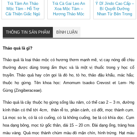
Trà Tâm An Thảo
Trà Cà Gai Leo An
Ý Dĩ Jindo Cao Cấp –
Mộc Tâm - Hỗ Trợ
Xoa Mộc Tâm –
Bí Quyết Dưỡng
Cải Thiện Giấc Ngủ
Hương Thảo Mộc
Nhan Từ Bên Trong
(Hộp 30 túi lọc)
Cho Ngày Thư Thái
THÔNG TIN SẢN PHẨM
BÌNH LUẬN
Thảo quả là gì?
Thảo quả là loại thảo mộc có hương thơm mạnh mẽ, vị cay nóng dễ chịu
thường được dùng trong ẩm thực và là một vị thuốc trong y học cổ
truyền. Thảo quả hay còn gọi là đò ho, tò ho, thảo đậu khấu, mác hấu;
thuộc họ gừng. Tên khoa học: Amomum tsaoko Crevost et Lem- Họ
Gừng (Zingiberaceae).
Thảo quả là cây thuộc họ gừng sống lâu năm, có thể cao 2 – 3 m, đường
kính thân có thể tới 4cm, thân rễ to, phân cành, có đốt, mọc thành cụm.
Lá mọc so le, có lá có cuống, có lá không cuống, bẹ lá có khía dọc. Cụm
hoa dạng bông, mọc từ gốc thân, dài 15 – 20 cm. Đài dạng ống, tràng hoa
màu vàng. Quả mọc thành chùm màu đỏ mận chín, hình trứng. Hạt màu