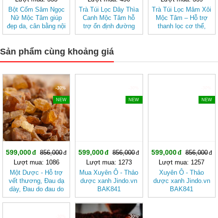
Bột Cốm Sâm Ngọc
Trà Túi Lọc Dây Thìa
Trà Túi Lọc Mâm Xôi
Nữ Mộc Tâm giúp
Canh Mộc Tâm hỗ
Mộc Tâm – Hỗ trợ
đẹp da, cân bằng nội
trợ ổn định đường
thanh lọc cơ thể,
tiết tố nữ
huyết
mang lại cảm giác
nhẹ nhàng
Sản phẩm cùng khoảng giá
-30%
-30%
-30%
NEW
NEW
NEW
599,000
599,000
599,000
856,000
856,000
856,000
Lượt mua: 1086
Lượt mua: 1273
Lượt mua: 1257
Một Dược - Hỗ trợ
Mua Xuyên Ô - Thảo
Xuyên Ô - Thảo
vết thương, Ðau dạ
dược xanh Jindo.vn
dược xanh Jindo.vn
dày, Ðau do đau do
BAK841
BAK841
chấn thương, Đau
khớp BAK836
-30%
-30%