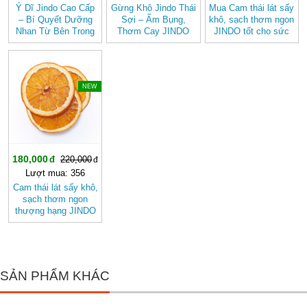
Ý Dĩ Jindo Cao Cấp
Gừng Khô Jindo Thái
Mua Cam thái lát sấy
– Bí Quyết Dưỡng
Sợi – Ấm Bụng,
khô, sạch thơm ngon
Nhan Từ Bên Trong
Thơm Cay JINDO
JINDO tốt cho sức
khỏe
-18%
NEW
180,000
220,000
Lượt mua: 356
Cam thái lát sấy khô,
sạch thơm ngon
thượng hạng JINDO
tốt cho sức khỏe
SẢN PHẨM KHÁC