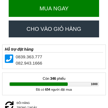
MUA NGAY
CHO VÀO GIỎ HÀNG
Hỗ trợ đặt hàng
0839.363.777
082.943.1666
Còn
346
phiếu
|
1000
Đã có
654
người đặt mua
ĐỔI HÀNG
TRONG 7 NGÀY