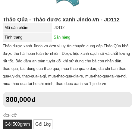
Thảo Qủa - Thảo dược xanh Jindo.vn - JD112
Mã sản phẩm
JD112
Tình trạng
Sẵn hàng
Thảo dược xanh Jindo.vn đơn vị uy tín chuyên cung cấp Thảo Qủa khô,
được thu hái hoàn toàn tự nhiên. Dược liệu xanh sạch sẽ và chất lượng
rất tốt. Bảo đảm an toàn tuyệt đối khi sử dụng cho bà con nhân dân.
thao-qua, tac-dung-cua-thao-qua, mua-thao-qua-o-dau, dia-chi-ban-thao-
qua-uy-tin, thao-qua-la-gi, mua-thao-qua-gia-re, mua-thao-qua-tai-ha-noi,
mua-thao-qua-tai-ho-chi-minh, thao-duoc-xanh-so-1-jindo.vn
300,000
KÍCH CỠ
Gói 500gram
Gói 1kg