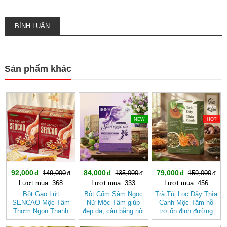
BÌNH LUẬN
Sản phẩm khác
-38%
-37%
-50%
NEW
HOT
92,000
84,000
79,000
149,000
135,000
159,000
Lượt mua: 368
Lượt mua: 333
Lượt mua: 456
Bột Gạo Lứt
Bột Cốm Sâm Ngọc
Trà Túi Lọc Dây Thìa
SENCAO Mộc Tâm
Nữ Mộc Tâm giúp
Canh Mộc Tâm hỗ
Thơm Ngon Thanh
đẹp da, cân bằng nội
trợ ổn định đường
Nhẹ, Phù Hợp Ăn
tiết tố nữ
huyết