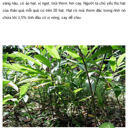
vàng nâu, có áo hạt, vị ngọt, mùi thơm hơi cay. Người ta chủ yếu thu hạt
của thảo quả mỗi quả có trên 20 hạt. Hạt có mùi thơm đặc trưng nhờ nó
chứa tới 1,5% tinh dầu có vị nóng, cay dễ chịu.