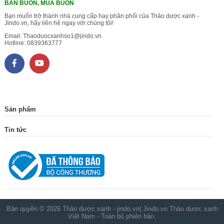
BÁN BUÔN, MUA BUÔN
Bạn muốn trở thành nhà cung cấp hay phân phối của Thảo dược xanh -
Jindo.vn, hãy liên hệ ngay với chúng tôi!
Email:
Thaoduocxanhso1@jindo.vn
Hotline:
0839363777
Sản phẩm
Tin tức
Bản quyền © 2026
Thảo dược xanh - jindo.vn| Jindo.vn Thảo dược xanh
Việt Nam
- Toàn bộ phiên bản.