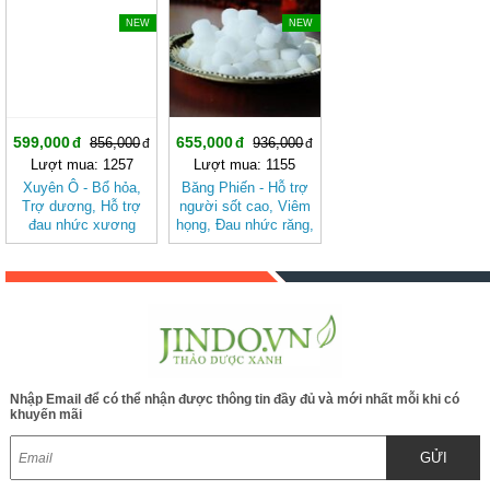
NEW
NEW
599,000
655,000
856,000
936,000
Lượt mua: 1257
Lượt mua: 1155
Xuyên Ô - Bổ hỏa,
Băng Phiến - Hỗ trợ
Trợ dương, Hỗ trợ
người sốt cao, Viêm
đau nhức xương
họng, Đau nhức răng,
khớp BAK841
Đầu đau chóng mặt
BAK840
Nhập Email để có thể nhận được thông tin đầy đủ và mới nhất mỗi khi có
khuyến mãi
GỬI