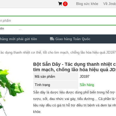
Blog sức khỏe
Về Jind
0
iến
…
hàng mới phải gửi tiền
Giao hàng Toàn Quốc
ác dụng thanh nhiệt cơ thể, tốt cho tim mạch, chống lão hóa hiệu quả JD19
Bột Sắn Dây - Tác dụng thanh nhiệt c
tim mạch, chống lão hóa hiệu quả J
Mã sản phẩm
JD197
Tình trạng
Sẵn hàng
Sắn dây là dược liệu được dùng phổ biến trong hỗ trợ đi
rượu, sốt, đau nhức vai gáy, tiểu đường… Cả phần lá 
liệu này đều có giá trị hỗ trợ điều trị bệnh và đem lại n
khỏe.