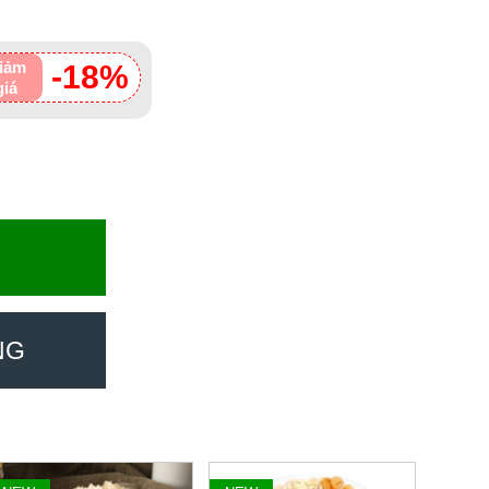
iảm
-18%
giá
NG