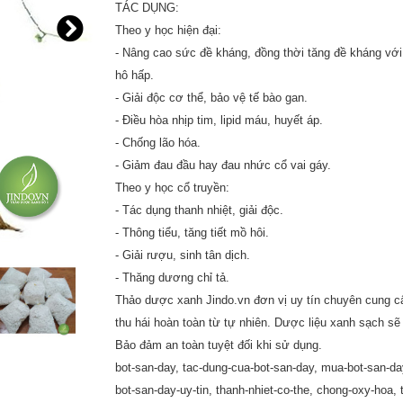
TÁC DỤNG:
Theo y học hiện đại:
- Nâng cao sức đề kháng, đồng thời tăng đề kháng với
hô hấp.
- Giải độc cơ thể, bảo vệ tế bào gan.
- Điều hòa nhịp tim, lipid máu, huyết áp.
- Chống lão hóa.
- Giảm đau đầu hay đau nhức cổ vai gáy.
Theo y học cổ truyền:
- Tác dụng thanh nhiệt, giải độc.
- Thông tiểu, tăng tiết mồ hôi.
- Giải rượu, sinh tân dịch.
- Thăng dương chỉ tả.
Thảo dược xanh Jindo.vn đơn vị uy tín chuyên cung c
thu hái hoàn toàn từ tự nhiên. Dược liệu xanh sạch sẽ 
Bảo đảm an toàn tuyệt đối khi sử dụng.
bot-san-day, tac-dung-cua-bot-san-day, mua-bot-san-day
bot-san-day-uy-tin, thanh-nhiet-co-the, chong-oxy-hoa,