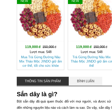
NEW
NEW
-20%
-20%
119,000
119,000
150,000
150,000
Lượt mua: 548
Lượt mua: 548
Mua Trà Gừng Đường Nâu
Trà Gừng Đường Nâu Mix
Mix Thảo Mộc JINDO giữ ấm
Thảo Mộc JINDO giữ ấm c
cơ thể, tốt cho sức khỏe
thể
THÔNG TIN SẢN PHẨM
BÌNH LUẬN
Sắn dây là gì?
Bột sắn dây đã quá quen thuộc đối với mọi người, và được sử 
đến những nguyên liệu nào và cách làm ra sao. Do vậy, sắn dây 