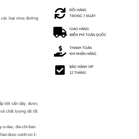
ĐỔI HÀNG
TRONG 7 NGÀY
 các loại virus đường
GIAO HÀNG
MIỄN PHÍ TOÀN QUỐC
THANH TOÁN
KHI NHẬN HÀNG
BẢO HÀNH VIP
12 THÁNG
ấp bột sắn dây, được
và chất lượng rất tốt.
-o-dau, dia-chi-ban-
 thao-duoc-xanh-so-1-