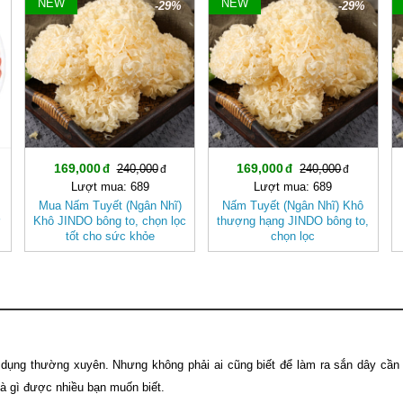
NEW
NEW
-29%
-29%
169,000
169,000
240,000
240,000
Lượt mua: 689
Lượt mua: 689
Mua Nấm Tuyết (Ngân Nhĩ)
Nấm Tuyết (Ngân Nhĩ) Khô
ơ
Khô JINDO bông to, chọn lọc
thượng hạng JINDO bông to,
tốt cho sức khỏe
chọn lọc
dụng thường xuyên. Nhưng không phải ai cũng biết để làm ra sắn dây cần
là gì được nhiều bạn muốn biết.