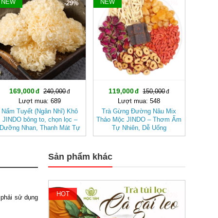
NEW
NEW
-29%
-20%
169,000
119,000
240,000
150,000
Lượt mua: 689
Lượt mua: 548
Nấm Tuyết (Ngân Nhĩ) Khô
Trà Gừng Đường Nâu Mix
JINDO bông to, chọn lọc –
Thảo Mộc JINDO – Thơm Ấm
Dưỡng Nhan, Thanh Mát Tự
Tự Nhiên, Dễ Uống
Nhiên
Sản phẩm khác
HOT
-40%
 phải sử dụng