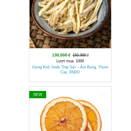
130,000
150,000
Lượt mua: 1000
Gừng Khô Jindo Thái Sợi – Ấm Bụng, Thơm
Cay JINDO
NEW
-18%