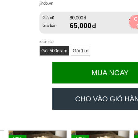
jindo.vn
80,000
Giá cũ
G
65,000
Giá bán
KÍCH CỠ
Gói 500gram
Gói 1kg
MUA NGAY
CHO VÀO GIỎ HÀ