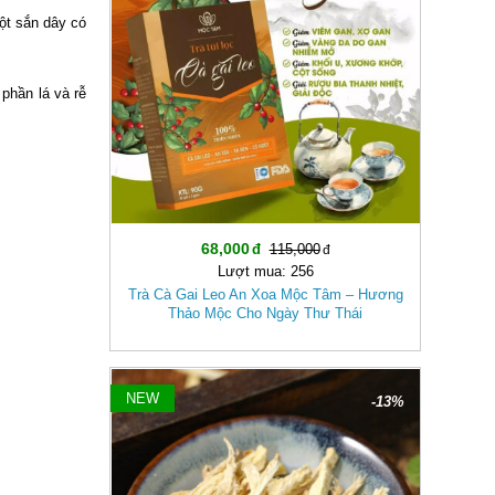
Bột sắn dây có
 phần lá và rễ
68,000
115,000
Lượt mua: 256
Trà Cà Gai Leo An Xoa Mộc Tâm – Hương
Thảo Mộc Cho Ngày Thư Thái
NEW
-13%