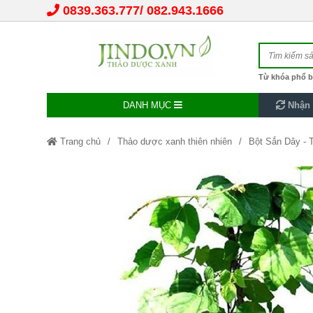
0839.363.777
082.943.1666
Từ khóa phổ b
DANH MỤC
Nhận 
Trang chủ
Thảo dược xanh thiên nhiên
Bột Sắn Dây - T