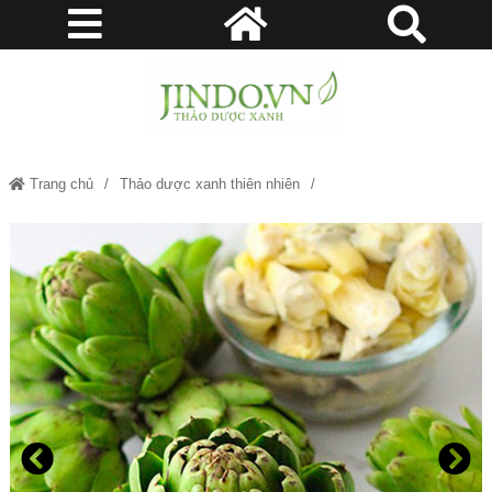
Trang chủ
Thảo dược xanh thiên nhiên
Cây Atiso - Hỗ trợ làm mát gan, giải độc gan, lợi mật cực hay JD269
atiso