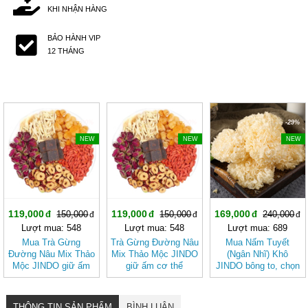
KHI NHẬN HÀNG
BẢO HÀNH VIP
12 THÁNG
-20%
-20%
-29%
NEW
NEW
NEW
119,000
119,000
169,000
150,000
150,000
240,000
Lượt mua: 548
Lượt mua: 548
Lượt mua: 689
Mua Trà Gừng
Trà Gừng Đường Nâu
Mua Nấm Tuyết
Đường Nâu Mix Thảo
Mix Thảo Mộc JINDO
(Ngân Nhĩ) Khô
Mộc JINDO giữ ấm
giữ ấm cơ thể
JINDO bông to, chọn
cơ thể, tốt cho sức
lọc tốt cho sức khỏe
khỏe
THÔNG TIN SẢN PHẨM
BÌNH LUẬN