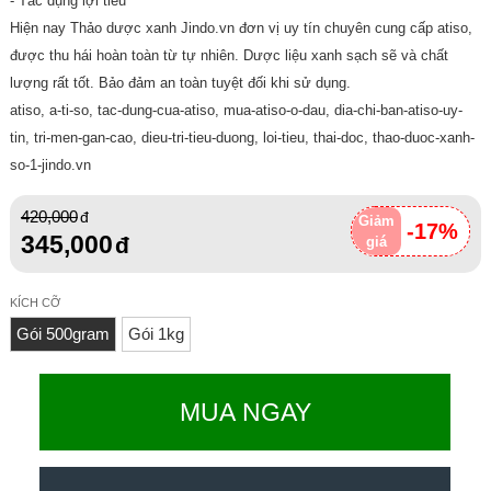
- Tác dụng lợi tiểu
Hiện nay Thảo dược xanh Jindo.vn đơn vị uy tín chuyên cung cấp atiso,
được thu hái hoàn toàn từ tự nhiên. Dược liệu xanh sạch sẽ và chất
lượng rất tốt. Bảo đảm an toàn tuyệt đối khi sử dụng.
atiso, a-ti-so, tac-dung-cua-atiso, mua-atiso-o-dau, dia-chi-ban-atiso-uy-
tin, tri-men-gan-cao, dieu-tri-tieu-duong, loi-tieu, thai-doc, thao-duoc-xanh-
so-1-jindo.vn
420,000
Giảm
-17%
345,000
giá
KÍCH CỠ
Gói 500gram
Gói 1kg
MUA NGAY