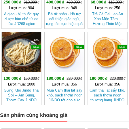
250,000
400,000
68,000
310,000
460,000
115,000
Lượt mua: 904
Lượt mua: 948
Lượt mua: 256
A giao - Vị thuốc quý
Bá tử nhân - Hỗ trợ
Trà Cà Gai Leo An
được bào chế từ da
cải thiện giấc ngủ,
Xoa Mộc Tâm –
lừa JD268 agiao
rụng tóc cực hiệu quả
Hương Thảo Mộc
JD270 batunhan
Cho Ngày Thư Thái
-13%
-18%
-18%
NEW
NEW
NEW
130,000
180,000
180,000
150,000
220,000
220,000
Lượt mua: 1000
Lượt mua: 356
Lượt mua: 356
Gừng Khô Jindo Thái
Mua Cam thái lát sấy
Cam thái lát sấy khô,
Sợi – Ấm Bụng,
khô, sạch thơm ngon
sạch thơm ngon
Thơm Cay JINDO
JINDO tốt cho sức
thượng hạng JINDO
khỏe
tốt cho sức khỏe
Sản phẩm cùng khoảng giá