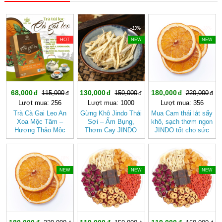
-40%
-13%
-18%
HOT
NEW
NEW
68,000
130,000
180,000
115,000
150,000
220,000
Lượt mua: 256
Lượt mua: 1000
Lượt mua: 356
Trà Cà Gai Leo An
Gừng Khô Jindo Thái
Mua Cam thái lát sấy
Xoa Mộc Tâm –
Sợi – Ấm Bụng,
khô, sạch thơm ngon
Hương Thảo Mộc
Thơm Cay JINDO
JINDO tốt cho sức
Cho Ngày Thư Thái
khỏe
-18%
-20%
-20%
NEW
NEW
NEW