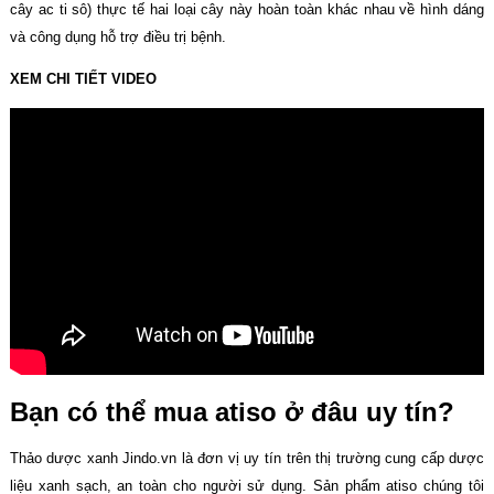
cây ac ti sô) thực tế hai loại cây này hoàn toàn khác nhau về hình dáng
và công dụng hỗ trợ điều trị bệnh.
XEM CHI TIẾT VIDEO
Bạn có thể mua atiso ở đâu uy tín?
Thảo dược xanh Jindo.vn là đơn vị uy tín trên thị trường cung cấp dược
liệu xanh sạch, an toàn cho người sử dụng. Sản phẩm atiso chúng tôi