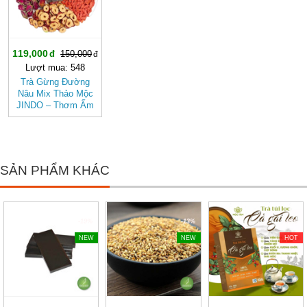
119,000
150,000
Lượt mua: 548
Trà Gừng Đường
Nâu Mix Thảo Mộc
JINDO – Thơm Ấm
Tự Nhiên, Dễ Uống
SẢN PHẨM KHÁC
-19%
-13%
-40%
NEW
NEW
HOT