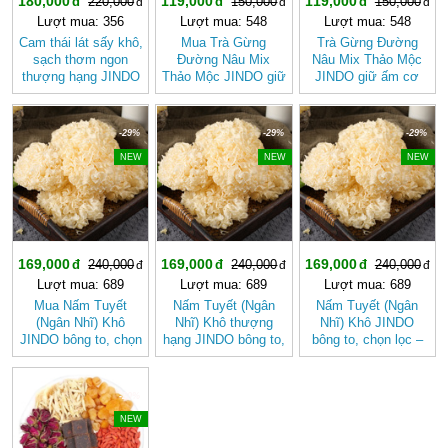
180,000
119,000
119,000
220,000
150,000
150,000
Lượt mua: 356
Lượt mua: 548
Lượt mua: 548
Cam thái lát sấy khô,
Mua Trà Gừng
Trà Gừng Đường
sạch thơm ngon
Đường Nâu Mix
Nâu Mix Thảo Mộc
thượng hạng JINDO
Thảo Mộc JINDO giữ
JINDO giữ ấm cơ
tốt cho sức khỏe
ấm cơ thể, tốt cho
thể
sức khỏe
-29%
-29%
-29%
NEW
NEW
NEW
169,000
169,000
169,000
240,000
240,000
240,000
Lượt mua: 689
Lượt mua: 689
Lượt mua: 689
Mua Nấm Tuyết
Nấm Tuyết (Ngân
Nấm Tuyết (Ngân
(Ngân Nhĩ) Khô
Nhĩ) Khô thượng
Nhĩ) Khô JINDO
JINDO bông to, chọn
hạng JINDO bông to,
bông to, chọn lọc –
lọc tốt cho sức khỏe
chọn lọc
Dưỡng Nhan, Thanh
Mát Tự Nhiên
-20%
NEW