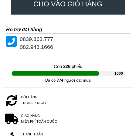
CHO VÀO GIỎ HÀNG
Hỗ trợ đặt hàng
0839.363.777
082.943.1666
Còn
226
phiếu
|
1000
Đã có
774
người đặt mua
ĐỔI HÀNG
TRONG 7 NGÀY
GIAO HÀNG
MIỄN PHÍ TOÀN QUỐC
THANH TOÁN