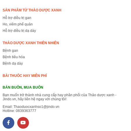
SẢN PHẨM TỪ THẢO DƯỢC XANH
Hỗ trợ điều trị gan
Ho, viêm phế quản
Hỗ trợ điều trị dạ dày
THẢO DƯỢC XANH THIÊN NHIÊN
Bệnh gan
Bệnh tiêu hóa
Bệnh dạ dày
BÀI THUỐC HAY MIỄN PHÍ
BÁN BUÔN, MUA BUÔN
Bạn muốn trở thành nhà cung cấp hay phân phối của Thảo dược xanh -
Jindo.vn, hãy liên hệ ngay với chúng tôi!
Email:
Thaoduocxanhso1@jindo.vn
Hotline:
0839363777