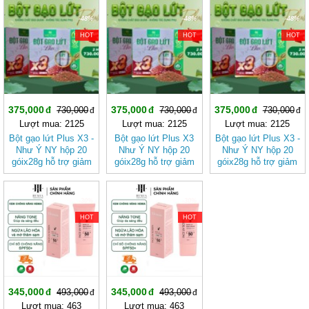
-48%
-48%
-48%
HOT
HOT
HOT
375,000
375,000
375,000
730,000
730,000
730,000
Lượt mua: 2125
Lượt mua: 2125
Lượt mua: 2125
Bột gạo lứt Plus X3 -
Bột gạo lứt Plus X3
Bột gạo lứt Plus X3 -
Như Ý NY hộp 20
Như Ý NY hộp 20
Như Ý NY hộp 20
góix28g hỗ trợ giảm
góix28g hỗ trợ giảm
góix28g hỗ trợ giảm
cân, giảm mỡ
cân, giảm mỡ giúp
cân, giảm mỡ tốt cho
cơ thể nhẹ nhàng, tốt
sức khỏe.
cho sức khỏe.
-30%
-30%
HOT
HOT
345,000
345,000
493,000
493,000
Lượt mua: 463
Lượt mua: 463