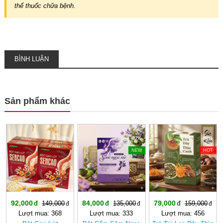
thế thuốc chữa bệnh.
BÌNH LUẬN
Sản phẩm khác
-38%
-37%
-50%
NEW
HOT
92,000
84,000
79,000
149,000
135,000
159,000
Lượt mua: 368
Lượt mua: 333
Lượt mua: 456