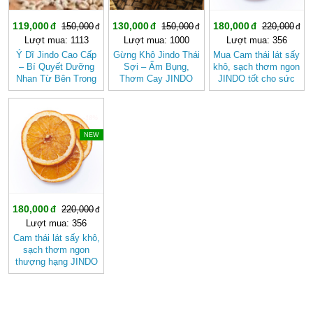
119,000
130,000
180,000
150,000
150,000
220,000
Lượt mua: 1113
Lượt mua: 1000
Lượt mua: 356
Ý Dĩ Jindo Cao Cấp
Gừng Khô Jindo Thái
Mua Cam thái lát sấy
– Bí Quyết Dưỡng
Sợi – Ấm Bụng,
khô, sạch thơm ngon
Nhan Từ Bên Trong
Thơm Cay JINDO
JINDO tốt cho sức
khỏe
-18%
NEW
180,000
220,000
Lượt mua: 356
Cam thái lát sấy khô,
sạch thơm ngon
thượng hạng JINDO
tốt cho sức khỏe