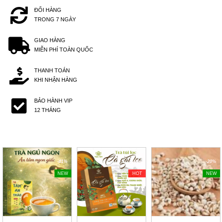
ĐỔI HÀNG
TRONG 7 NGÀY
GIAO HÀNG
MIỄN PHÍ TOÀN QUỐC
THANH TOÁN
KHI NHẬN HÀNG
BẢO HÀNH VIP
12 THÁNG
-41%
-40%
-20%
NEW
HOT
NEW