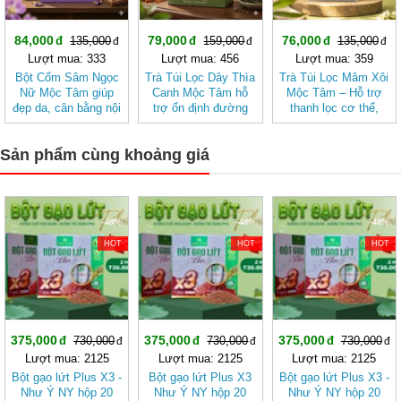
84,000
79,000
76,000
135,000
159,000
135,000
Lượt mua: 333
Lượt mua: 456
Lượt mua: 359
Bột Cốm Sâm Ngọc
Trà Túi Lọc Dây Thìa
Trà Túi Lọc Mâm Xôi
Nữ Mộc Tâm giúp
Canh Mộc Tâm hỗ
Mộc Tâm – Hỗ trợ
đẹp da, cân bằng nội
trợ ổn định đường
thanh lọc cơ thể,
tiết tố nữ
huyết
mang lại cảm giác
nhẹ nhàng
Sản phẩm cùng khoảng giá
-48%
-48%
-48%
HOT
HOT
HOT
375,000
375,000
375,000
730,000
730,000
730,000
Lượt mua: 2125
Lượt mua: 2125
Lượt mua: 2125
Bột gạo lứt Plus X3 -
Bột gạo lứt Plus X3
Bột gạo lứt Plus X3 -
Như Ý NY hộp 20
Như Ý NY hộp 20
Như Ý NY hộp 20