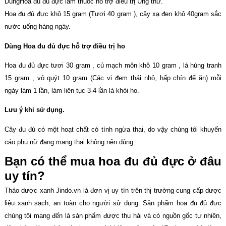
DùngHoa đu đủ đực làm thuốc hỗ trợ điều trị Ung thư.
Hoa đu đủ đực khô 15 gram (Tươi 40 gram ), cây xạ đen khô 40gram sắc
nước uống hàng ngày.
Dùng Hoa đu đủ đực hỗ trợ điều trị ho
Hoa đu đủ đực tươi 30 gram , củ mạch môn khô 10 gram , lá húng tranh
15 gram , vỏ quýt 10 gram (Các vị đem thái nhỏ, hấp chín để ăn) mỗi
ngày làm 1 lần, làm liên tục 3-4 lần là khỏi ho.
Lưu ý khi sử dụng.
Cây đu đủ có một hoạt chất có tính ngừa thai, do vậy chúng tôi khuyến
cáo phụ nữ đang mang thai không nên dùng.
Bạn có thể mua hoa đu đủ đực ở đâu
uy tín?
Thảo dược xanh Jindo.vn là đơn vị uy tín trên thị trường cung cấp dược
liệu xanh sạch, an toàn cho người sử dụng. Sản phẩm hoa đu đủ đực
chúng tôi mang đến là sản phẩm được thu hái và có nguồn gốc tự nhiên,