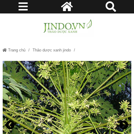
Trang chủ
Thảo dược xanh jindo
Hoa đu đủ đực - Thảo dược xanh Jindo.vn JD248 hoadududuc