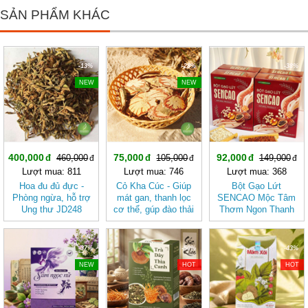
SẢN PHẨM KHÁC
-13%
-28%
-38%
NEW
NEW
400,000
75,000
92,000
460,000
105,000
149,000
Lượt mua: 811
Lượt mua: 746
Lượt mua: 368
Hoa đu đủ đực -
Cỏ Kha Cúc - Giúp
Bột Gạo Lứt
Phòng ngừa, hỗ trợ
mát gan, thanh lọc
SENCAO Mộc Tâm
Ung thư JD248
cơ thể, gúp đào thải
Thơm Ngon Thanh
hoadududuc
độc tố ra ngoài cơ
Nhẹ, Phù Hợp Ăn
thể JD257 cokhacuc
Kiêng
-37%
-50%
-43%
NEW
HOT
HOT