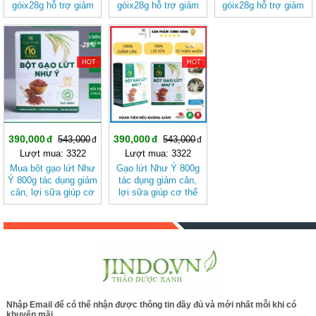
góix28g hỗ trợ giảm
góix28g hỗ trợ giảm
góix28g hỗ trợ giảm
cân, giảm mỡ
cân, giảm mỡ giúp
cân, giảm mỡ tốt cho
cơ thể nhẹ nhàng, tốt
sức khỏe.
cho sức khỏe.
-28%
-28%
HOT
HOT
390,000
390,000
543,000
543,000
Lượt mua: 3322
Lượt mua: 3322
Mua bột gạo lứt Như
Gạo lứt Như Ý 800g
Ý 800g tác dụng giảm
tác dụng giảm cân,
cân, lợi sữa giúp cơ
lợi sữa giúp cơ thể
thể nhẹ nhàng
nhẹ nhàng
Nhập Email để có thể nhận được thông tin đầy đủ và mới nhất mỗi khi có
khuyến mãi