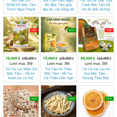
Bột Gạo Lứt
Bột Cốm Sâm Ngọc
Trà Túi Lọc Dây Thìa
SENCAO Mộc Tâm
Nữ Mộc Tâm giúp
Canh Mộc Tâm hỗ
Thơm Ngon Thanh
đẹp da, cân bằng nội
trợ ổn định đường
Nhẹ, Phù Hợp Ăn
tiết tố nữ
huyết
Kiêng
-43%
-41%
-40%
HOT
NEW
HOT
76,000
73,000
68,000
135,000
125,000
115,000
Lượt mua: 359
Lượt mua: 365
Lượt mua: 256
Trà Túi Lọc Mâm Xôi
Trà Tâm An Thảo
Trà Cà Gai Leo An
Mộc Tâm – Hỗ trợ
Mộc Tâm - Hỗ Trợ
Xoa Mộc Tâm –
thanh lọc cơ thể,
Cải Thiện Giấc Ngủ
Hương Thảo Mộc
mang lại cảm giác
(Hộp 30 túi lọc)
Cho Ngày Thư Thái
nhẹ nhàng
-20%
-13%
-18%
NEW
NEW
NEW