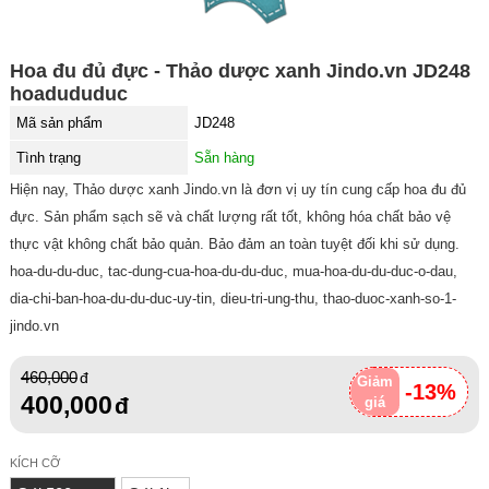
Hoa đu đủ đực - Thảo dược xanh Jindo.vn JD248
hoadududuc
Mã sản phẩm
JD248
Tình trạng
Sẵn hàng
Hiện nay, Thảo dược xanh Jindo.vn là đơn vị uy tín cung cấp hoa đu đủ
đực. Sản phẩm sạch sẽ và chất lượng rất tốt, không hóa chất bảo vệ
thực vật không chất bảo quản. Bảo đảm an toàn tuyệt đối khi sử dụng.
hoa-du-du-duc, tac-dung-cua-hoa-du-du-duc, mua-hoa-du-du-duc-o-dau,
dia-chi-ban-hoa-du-du-duc-uy-tin, dieu-tri-ung-thu, thao-duoc-xanh-so-1-
jindo.vn
460,000
Giảm
-13%
400,000
giá
KÍCH CỠ