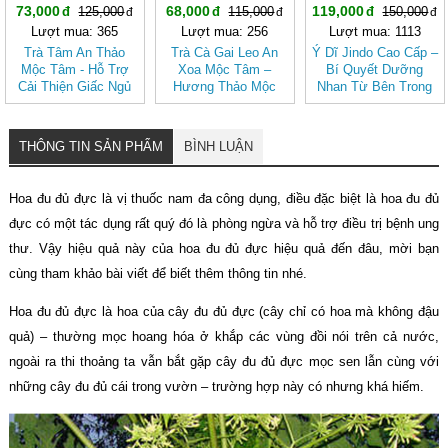
73,000
68,000
119,000
125,000
115,000
150,000
Lượt mua: 365
Lượt mua: 256
Lượt mua: 1113
Trà Tâm An Thảo
Trà Cà Gai Leo An
Ý Dĩ Jindo Cao Cấp –
Mộc Tâm - Hỗ Trợ
Xoa Mộc Tâm –
Bí Quyết Dưỡng
Cải Thiện Giấc Ngủ
Hương Thảo Mộc
Nhan Từ Bên Trong
(Hộp 30 túi lọc)
Cho Ngày Thư Thái
THÔNG TIN SẢN PHẨM
BÌNH LUẬN
Hoa đu đủ đực là vị thuốc nam đa công dụng, điều đặc biệt là hoa đu đủ
đực có một tác dụng rất quý đó là phòng ngừa và hỗ trợ điều trị bệnh ung
thư. Vậy hiệu quả này của hoa đu đủ đực hiệu quả đến đâu, mời bạn
cùng tham khảo bài viết để biết thêm thông tin nhé.
Hoa đu đủ đực là hoa của cây đu đủ đực (cây chỉ có hoa mà không đậu
quả) – thường mọc hoang hóa ở khắp các vùng đồi nói trên cả nước,
ngoài ra thi thoảng ta vẫn bắt gặp cây đu đủ đực mọc sen lẫn cùng với
những cây đu đủ cái trong vườn – trường hợp này có nhưng khá hiếm.