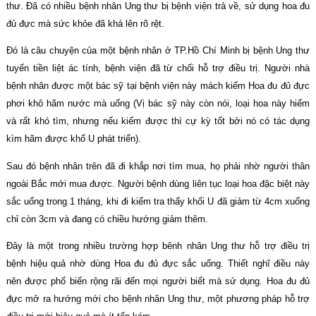
thư. Đã có nhiều bệnh nhân Ung thư bị bệnh viện trả về, sử dụng hoa đu
đủ đực mà sức khỏe đã khá lên rõ rệt.
Đó là câu chuyện của một bệnh nhân ở TP.Hồ Chí Minh bị bệnh Ung thư
tuyến tiền liệt ác tính, bệnh viện đã từ chối hỗ trợ điều trị. Người nhà
bệnh nhân được một bác sỹ tại bệnh viện này mách kiếm Hoa đu đủ đực
phơi khô hãm nước mà uống (Vị bác sỹ này còn nói, loại hoa này hiếm
và rất khó tìm, nhưng nếu kiếm được thì cự kỳ tốt bởi nó có tác dụng
kìm hãm được khố U phát triển).
Sau đó bệnh nhân trên đã đi khắp nơi tìm mua, họ phải nhờ người thân
ngoài Bắc mới mua được. Người bệnh dùng liên tục loại hoa đặc biệt này
sắc uống trong 1 tháng, khi đi kiểm tra thấy khối U đã giảm từ 4cm xuống
chỉ còn 3cm và đang có chiều hướng giảm thêm.
Đây là một trong nhiều trường hợp bênh nhân Ung thư hỗ trợ điều trị
bệnh hiệu quả nhờ dùng Hoa đu đủ đực sắc uống. Thiết nghĩ điều này
nên được phổ biến rộng rãi đến mọi người biết mà sử dụng. Hoa đu đủ
đực mở ra hướng mới cho bệnh nhân Ung thư, một phương pháp hỗ trợ