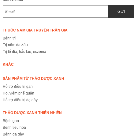
GỬI
THUỐC NAM GIA TRUYỀN TRẦN GIA
Bệnh trĩ
Trị nấm da đầu
Trị tổ đỉa, hắc lào, eczema
KHÁC
SẢN PHẨM TỪ THẢO DƯỢC XANH
Hỗ trợ điều trị gan
Ho, viêm phế quản
Hỗ trợ điều trị dạ dày
THẢO DƯỢC XANH THIÊN NHIÊN
Bệnh gan
Bệnh tiêu hóa
Bệnh dạ dày