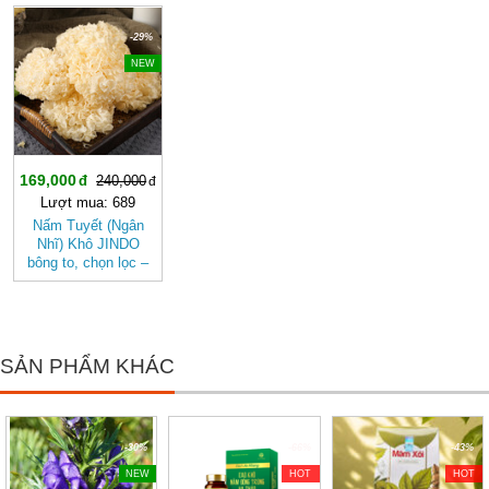
-29%
NEW
169,000
240,000
Lượt mua: 689
Nấm Tuyết (Ngân
Nhĩ) Khô JINDO
bông to, chọn lọc –
Dưỡng Nhan, Thanh
Mát Tự Nhiên
SẢN PHẨM KHÁC
-30%
-66%
-43%
NEW
HOT
HOT