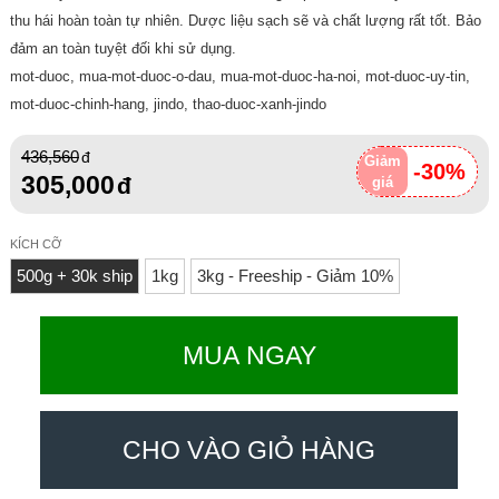
thu hái hoàn toàn tự nhiên. Dược liệu sạch sẽ và chất lượng rất tốt. Bảo
đảm an toàn tuyệt đối khi sử dụng.
mot-duoc, mua-mot-duoc-o-dau, mua-mot-duoc-ha-noi, mot-duoc-uy-tin,
mot-duoc-chinh-hang, jindo, thao-duoc-xanh-jindo
436,560
Giảm
-30%
305,000
giá
KÍCH CỠ
500g + 30k ship
1kg
3kg - Freeship - Giảm 10%
MUA NGAY
CHO VÀO GIỎ HÀNG