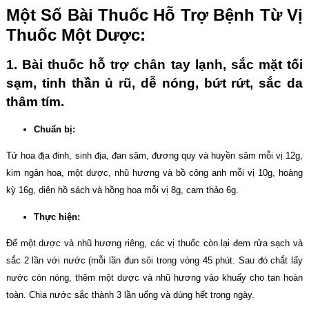
Một Số Bài Thuốc Hỗ Trợ Bệnh Từ Vị
Thuốc Một Dược:
1. Bài thuốc hỗ trợ chân tay lạnh, sắc mặt tối
sạm, tinh thần ủ rũ, dễ nóng, bứt rứt, sắc da
thâm tím.
Chuẩn bị:
Tử hoa địa đinh, sinh địa, đan sâm, đương quy và huyền sâm mỗi vị 12g,
kim ngân hoa, một dược, nhũ hương và bồ công anh mỗi vị 10g, hoàng
kỳ 16g, diên hồ sách và hồng hoa mỗi vị 8g, cam thảo 6g.
Thực hiện:
Để một dược và nhũ hương riêng, các vị thuốc còn lại đem rửa sạch và
sắc 2 lần với nước (mỗi lần đun sôi trong vòng 45 phút. Sau đó chắt lấy
nước còn nóng, thêm một dược và nhũ hương vào khuấy cho tan hoàn
toàn. Chia nước sắc thành 3 lần uống và dùng hết trong ngày.