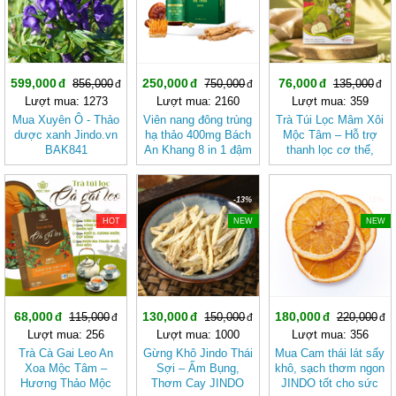
599,000
250,000
76,000
856,000
750,000
135,000
Lượt mua: 1273
Lượt mua: 2160
Lượt mua: 359
Mua Xuyên Ô - Thảo
Viên nang đông trùng
Trà Túi Lọc Mâm Xôi
dược xanh Jindo.vn
hạ thảo 400mg Bách
Mộc Tâm – Hỗ trợ
BAK841
An Khang 8 in 1 đậm
thanh lọc cơ thể,
đặc gấp 10 giúp khoẻ
mang lại cảm giác
từ bên trong bảo vệ
nhẹ nhàng
gia đình bạn
-40%
-13%
-18%
HOT
NEW
NEW
68,000
130,000
180,000
115,000
150,000
220,000
Lượt mua: 256
Lượt mua: 1000
Lượt mua: 356
Trà Cà Gai Leo An
Gừng Khô Jindo Thái
Mua Cam thái lát sấy
Xoa Mộc Tâm –
Sợi – Ấm Bụng,
khô, sạch thơm ngon
Hương Thảo Mộc
Thơm Cay JINDO
JINDO tốt cho sức