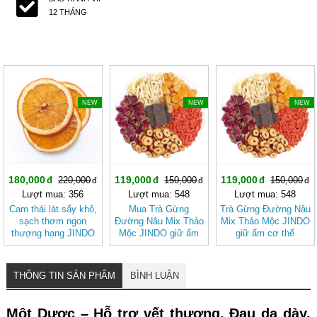
12 THÁNG
-18%
-20%
-20%
NEW
NEW
NEW
180,000
119,000
119,000
220,000
150,000
150,000
Lượt mua: 356
Lượt mua: 548
Lượt mua: 548
Cam thái lát sấy khô,
Mua Trà Gừng
Trà Gừng Đường Nâu
sạch thơm ngon
Đường Nâu Mix Thảo
Mix Thảo Mộc JINDO
thượng hạng JINDO
Mộc JINDO giữ ấm
giữ ấm cơ thể
tốt cho sức khỏe
cơ thể, tốt cho sức
khỏe
THÔNG TIN SẢN PHẨM
BÌNH LUẬN
Một Dược – Hỗ trợ vết thương, Ðau dạ dày,