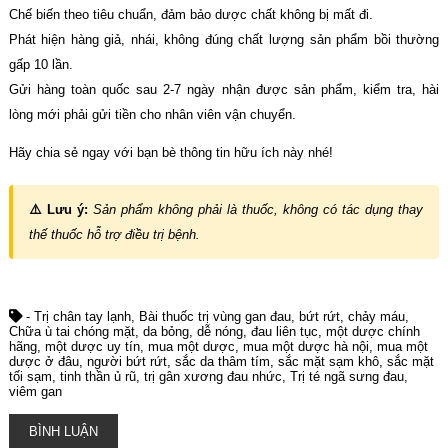
Chế biến theo tiêu chuẩn, đảm bảo dược chất không bị mất đi.
Phát hiện hàng giả, nhái, không đúng chất lượng sản phẩm bồi thường
gấp 10 lần.
Gửi hàng toàn quốc sau 2-7 ngày nhận được sản phẩm, kiểm tra, hài
lòng mới phải gửi tiền cho nhân viên vận chuyển.
Hãy chia sẻ ngay với bạn bè thông tin hữu ích này nhé!
⚠️ Lưu ý:
Sản phẩm không phải là thuốc, không có tác dụng thay
thế thuốc hỗ trợ điều trị bệnh.
- Trị chân tay lạnh
Bài thuốc trị vùng gan đau
bứt rứt
chảy máu
Chữa ù tai chóng mặt
da bỏng
dễ nóng
đau liên tục
một dược chính
hãng
một dược uy tín
mua một dược
mua một dược hà nội
mua một
dược ở đâu
người bứt rứt
sắc da thâm tím
sắc mặt sạm khô
sắc mặt
tối sạm
tinh thần ủ rũ
trị gân xương đau nhức
Trị té ngã sưng đau
viêm gan
BÌNH LUẬN