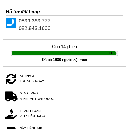
Hỗ trợ đặt hàng
0839.363.777
082.943.1666
Còn
14
phiếu
|
1100
Đã có
1086
người đặt mua
ĐỔI HÀNG
TRONG 7 NGÀY
GIAO HÀNG
MIỄN PHÍ TOÀN QUỐC
THANH TOÁN
KHI NHẬN HÀNG
BẢO HÀNH VIP