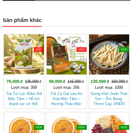
Sản phẩm khác
-43%
-40%
-13%
HOT
HOT
NEW
76,000
68,000
130,000
135,000
115,000
150,000
Lượt mua: 359
Lượt mua: 256
Lượt mua: 1000
Trà Túi Lọc Mâm Xôi
Trà Cà Gai Leo An
Gừng Khô Jindo Thái
Mộc Tâm – Hỗ trợ
Xoa Mộc Tâm –
Sợi – Ấm Bụng,
thanh lọc cơ thể,
Hương Thảo Mộc
Thơm Cay JINDO
mang lại cảm giác
Cho Ngày Thư Thái
nhẹ nhàng
-18%
-18%
-20%
NEW
NEW
NEW