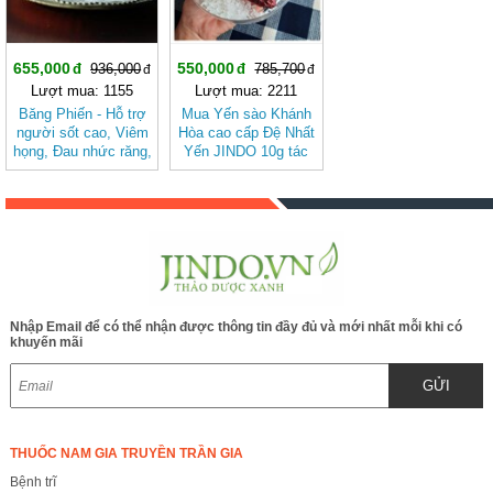
655,000
550,000
936,000
785,700
Lượt mua: 1155
Lượt mua: 2211
Băng Phiến - Hỗ trợ
Mua Yến sào Khánh
người sốt cao, Viêm
Hòa cao cấp Đệ Nhất
họng, Đau nhức răng,
Yến JINDO 10g tác
Đầu đau chóng mặt
dụng tốt cho sức
BAK840
khỏe
Nhập Email để có thể nhận được thông tin đầy đủ và mới nhất mỗi khi có
khuyến mãi
GỬI
THUỐC NAM GIA TRUYỀN TRẦN GIA
Bệnh trĩ