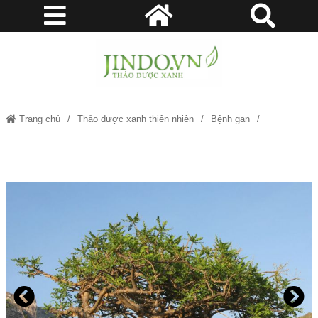
Trang chủ
Thảo dược xanh thiên nhiên
Bệnh gan
Bệnh ngoài da
Bệnh Phụ nữ
Bệnh xương khớp
Một Dược - Hỗ trợ vết thương, Ðau dạ dày, Ðau do đau do chấn thương,
Đau khớp BAK836