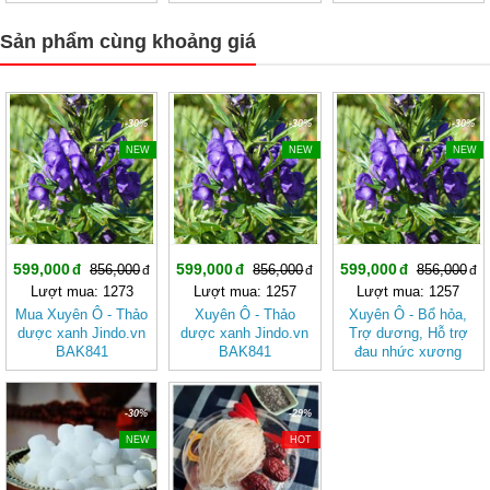
Cho Ngày Thư Thái
khỏe
Sản phẩm cùng khoảng giá
-30%
-30%
-30%
NEW
NEW
NEW
599,000
599,000
599,000
856,000
856,000
856,000
Lượt mua: 1273
Lượt mua: 1257
Lượt mua: 1257
Mua Xuyên Ô - Thảo
Xuyên Ô - Thảo
Xuyên Ô - Bổ hỏa,
dược xanh Jindo.vn
dược xanh Jindo.vn
Trợ dương, Hỗ trợ
BAK841
BAK841
đau nhức xương
khớp BAK841
-30%
-29%
NEW
HOT