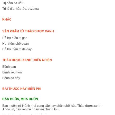
Trị nấm da đầu
Trị tổ đỉa, hắc lào, eczema
KHÁC
SẢN PHẨM TỪ THẢO DƯỢC XANH
Hỗ trợ điều trị gan
Ho, viêm phế quản
Hỗ trợ điều trị dạ dày
THẢO DƯỢC XANH THIÊN NHIÊN
Bệnh gan
Bệnh tiêu hóa
Bệnh dạ dày
BÀI THUỐC HAY MIỄN PHÍ
BÁN BUÔN, MUA BUÔN
Bạn muốn trở thành nhà cung cấp hay phân phối của Thảo dược xanh -
Jindo.vn, hãy liên hệ ngay với chúng tôi!