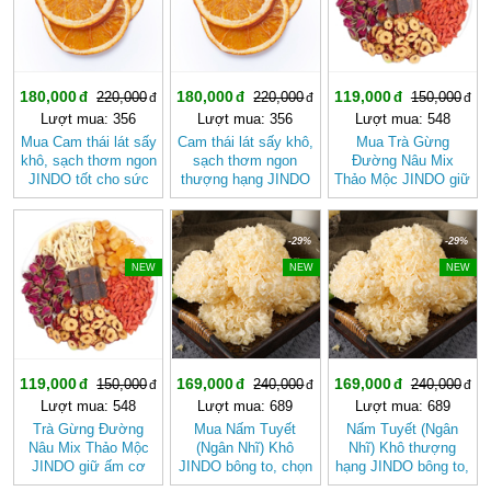
180,000
180,000
119,000
220,000
220,000
150,000
Lượt mua: 356
Lượt mua: 356
Lượt mua: 548
Mua Cam thái lát sấy
Cam thái lát sấy khô,
Mua Trà Gừng
khô, sạch thơm ngon
sạch thơm ngon
Đường Nâu Mix
JINDO tốt cho sức
thượng hạng JINDO
Thảo Mộc JINDO giữ
khỏe
tốt cho sức khỏe
ấm cơ thể, tốt cho
sức khỏe
-20%
-29%
-29%
NEW
NEW
NEW
119,000
169,000
169,000
150,000
240,000
240,000
Lượt mua: 548
Lượt mua: 689
Lượt mua: 689
Trà Gừng Đường
Mua Nấm Tuyết
Nấm Tuyết (Ngân
Nâu Mix Thảo Mộc
(Ngân Nhĩ) Khô
Nhĩ) Khô thượng
JINDO giữ ấm cơ
JINDO bông to, chọn
hạng JINDO bông to,
thể
lọc tốt cho sức khỏe
chọn lọc