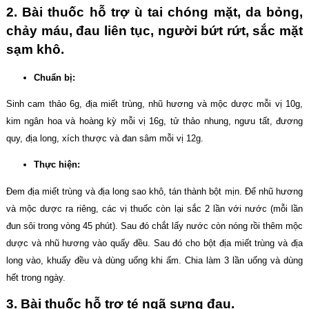
2. Bài thuốc hỗ trợ ù tai chóng mặt, da bỏng,
chảy máu, đau liên tục, người bứt rứt, sắc mặt
sạm khô.
Chuẩn bị:
Sinh cam thảo 6g, địa miết trùng, nhũ hương và mộc dược mỗi vị 10g,
kim ngân hoa và hoàng kỳ mỗi vị 16g, tử thảo nhung, ngưu tất, đương
quy, địa long, xích thược và đan sâm mỗi vị 12g.
Thực hiện:
Đem địa miết trùng và địa long sao khô, tán thành bột mịn. Để nhũ hương
và mộc dược ra riêng, các vị thuốc còn lại sắc 2 lần với nước (mỗi lần
đun sôi trong vòng 45 phút). Sau đó chắt lấy nước còn nóng rồi thêm mộc
dược và nhũ hương vào quấy đều. Sau đó cho bột địa miết trùng và địa
long vào, khuấy đều và dùng uống khi ấm. Chia làm 3 lần uống và dùng
hết trong ngày.
3. Bài thuốc hỗ trợ té ngã sưng đau.