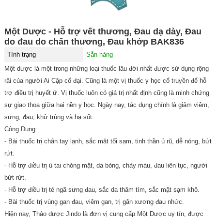
Một Dược - Hỗ trợ vết thương, Ðau dạ dày, Ðau
do đau do chấn thương, Đau khớp BAK836
Tình trạng
Sẵn hàng
Một dược là một trong những loại thuốc lâu đời nhất được sử dụng rộng
rãi của người Ai Cập cổ đại. Cũng là một vị thuốc y học cổ truyền để hỗ
trợ điều trị huyết ứ. Vị thuốc luôn có giá trị nhất định cũng là minh chứng
sự giao thoa giữa hai nền y học. Ngày nay, tác dụng chính là giảm viêm,
sưng, đau, khử trùng và hạ sốt.
Công Dụng:
- Bài thuốc trị chân tay lạnh, sắc mặt tối sạm, tinh thần ủ rũ, dễ nóng, bứt
rứt.
- Hỗ trợ điều trị ù tai chóng mặt, da bỏng, chảy máu, đau liên tục, người
bứt rứt.
- Hỗ trợ điều trị té ngã sưng đau, sắc da thâm tím, sắc mặt sạm khô.
- Bài thuốc trị vùng gan đau, viêm gan, trị gân xương đau nhức.
Hiện nay, Thảo dược Jindo là đơn vị cung cấp Một Dược uy tín, được