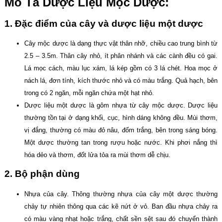
Mô Tả Dược Liệu Mộc Dược:
1. Đặc điểm của cây và dược liệu một dược
Cây mộc dược là dạng thực vật thân nhỡ, chiều cao trung bình từ
2.5 – 3.5m. Thân cây nhỏ, ít phân nhánh và các cành đều có gai.
Lá mọc cách, màu lục xám, lá kép gồm có 3 lá chét. Hoa mọc ở
nách lá, đơn tính, kích thước nhỏ và có màu trắng. Quả hạch, bên
trong có 2 ngăn, mỗi ngăn chứa một hạt nhỏ.
Dược liệu một dược là gôm nhựa từ cây mộc dược. Dược liệu
thường tồn tại ở dạng khối, cục, hình dáng không đều. Mùi thơm,
vị đắng, thường có màu đỏ nâu, đốm trắng, bên trong sáng bóng.
Một dược thường tan trong rượu hoặc nước. Khi phơi nắng thì
hóa dẻo và thơm, đốt lửa tỏa ra mùi thơm dễ chịu.
2. Bộ phận dùng
Nhựa của cây. Thông thường nhựa của cây một dược thường
chảy tự nhiên thông qua các kẽ nứt ở vỏ. Ban đầu nhựa chảy ra
có màu vàng nhạt hoặc trắng, chất sền sệt sau đó chuyển thành