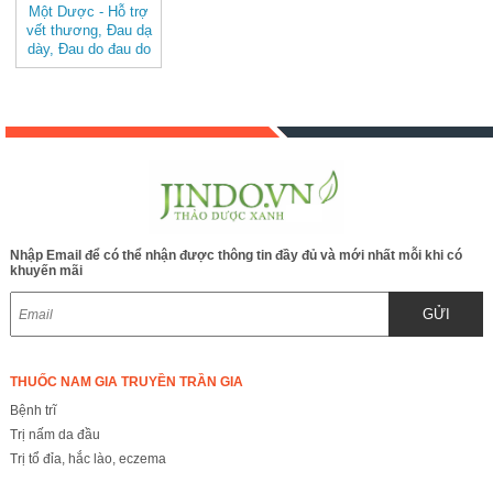
Một Dược - Hỗ trợ
vết thương, Ðau dạ
dày, Ðau do đau do
chấn thương, Đau
khớp BAK836
Nhập Email để có thể nhận được thông tin đầy đủ và mới nhất mỗi khi có
khuyến mãi
GỬI
THUỐC NAM GIA TRUYỀN TRẦN GIA
Bệnh trĩ
Trị nấm da đầu
Trị tổ đỉa, hắc lào, eczema