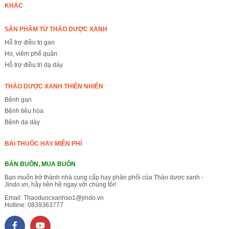
KHÁC
SẢN PHẨM TỪ THẢO DƯỢC XANH
Hỗ trợ điều trị gan
Ho, viêm phế quản
Hỗ trợ điều trị dạ dày
THẢO DƯỢC XANH THIÊN NHIÊN
Bệnh gan
Bệnh tiêu hóa
Bệnh dạ dày
BÀI THUỐC HAY MIỄN PHÍ
BÁN BUÔN, MUA BUÔN
Bạn muốn trở thành nhà cung cấp hay phân phối của Thảo dược xanh -
Jindo.vn, hãy liên hệ ngay với chúng tôi!
Email:
Thaoduocxanhso1@jindo.vn
Hotline:
0839363777