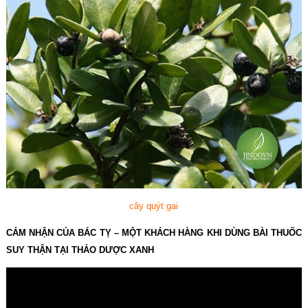
cây quýt gai
CẢM NHẬN CỦA BÁC TỴ – MỘT KHÁCH HÀNG KHI DÙNG BÀI THUỐC
SUY THẬN TẠI THẢO DƯỢC XANH