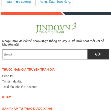
đau nhức xương
họng, Đau nhức răng,
khớp BAK841
Đầu đau chóng mặt
BAK840
Nhập Email để có thể nhận được thông tin đầy đủ và mới nhất mỗi khi có
khuyến mãi
GỬI
THUỐC NAM GIA TRUYỀN TRẦN GIA
Bệnh trĩ
Trị nấm da đầu
Trị tổ đỉa, hắc lào, eczema
KHÁC
SẢN PHẨM TỪ THẢO DƯỢC XANH