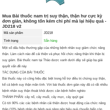
Mua Bài thuốc nam trị suy thận, thận hư cực kỳ
đơn giản, không tốn kém chi phí mà lại hiệu quả -
JD218 v2
Mã sản phẩm
JD218
Tình trạng
Sẵn hàng
Một số dấu hiệu thường gặp của những bệnh nhân suy giảm chức năng
thận. Làm cách nào để cải thiện và phục hồi chức năng thận khi thận bị
suy giảm. Bài thuốc nam tại Thảo dược xanh dưới đây sẽ giúp bạ giải
quyết vấn đề này
TÁC DỤNG CỦA BÀI THUỐC
Bài thuốc này có công hiệu đặc biệt trong hỗ trợ điều trị chứng suy thận,
kể cả bệnh suy thận mãn tính. Với bài thuốc đơn giản này đã có rất nhiều
bệnh nhân suy thận thoát khỏi được căn bệnh hiểm nghèo
THÀNH PHẦN: cây nổ, cây muối, cây mực, cây quýt gai
Có tới 90% các các bệnh nhân cải thiện được hoạt động của chức năng
thận (10% bệnh nhân do bệnh quá nặng nên hiệu quả chuyển biến còn