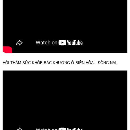
HỎI THĂM SỨC KHỎE BÁC KHƯƠNG Ở BIÊN HÒA – ĐỒNG NAI.