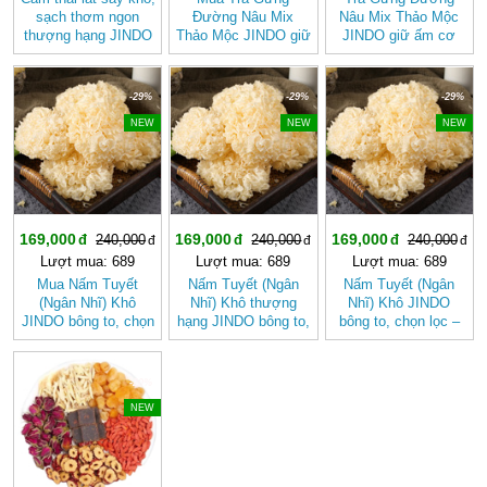
sạch thơm ngon
Đường Nâu Mix
Nâu Mix Thảo Mộc
thượng hạng JINDO
Thảo Mộc JINDO giữ
JINDO giữ ấm cơ
tốt cho sức khỏe
ấm cơ thể, tốt cho
thể
sức khỏe
-29%
-29%
-29%
NEW
NEW
NEW
169,000
169,000
169,000
240,000
240,000
240,000
Lượt mua: 689
Lượt mua: 689
Lượt mua: 689
Mua Nấm Tuyết
Nấm Tuyết (Ngân
Nấm Tuyết (Ngân
(Ngân Nhĩ) Khô
Nhĩ) Khô thượng
Nhĩ) Khô JINDO
JINDO bông to, chọn
hạng JINDO bông to,
bông to, chọn lọc –
lọc tốt cho sức khỏe
chọn lọc
Dưỡng Nhan, Thanh
Mát Tự Nhiên
-20%
NEW