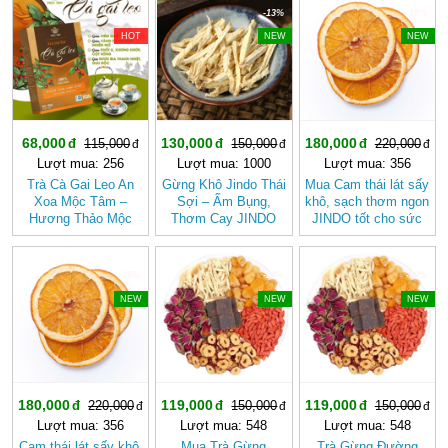
-40%
-13%
-18%
HOT
NEW
NEW
68,000
130,000
180,000
115,000
150,000
220,000
Lượt mua: 256
Lượt mua: 1000
Lượt mua: 356
Trà Cà Gai Leo An
Gừng Khô Jindo Thái
Mua Cam thái lát sấy
Xoa Mộc Tâm –
Sợi – Ấm Bụng,
khô, sạch thơm ngon
Hương Thảo Mộc
Thơm Cay JINDO
JINDO tốt cho sức
Cho Ngày Thư Thái
khỏe
-18%
-20%
-20%
NEW
NEW
NEW
180,000
119,000
119,000
220,000
150,000
150,000
Lượt mua: 356
Lượt mua: 548
Lượt mua: 548
Cam thái lát sấy khô,
Mua Trà Gừng
Trà Gừng Đường