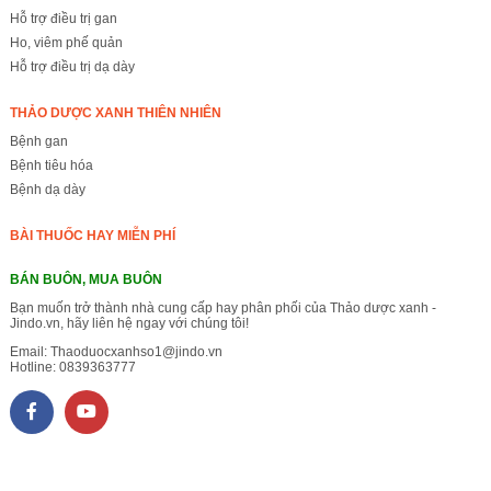
Hỗ trợ điều trị gan
Ho, viêm phế quản
Hỗ trợ điều trị dạ dày
THẢO DƯỢC XANH THIÊN NHIÊN
Bệnh gan
Bệnh tiêu hóa
Bệnh dạ dày
BÀI THUỐC HAY MIỄN PHÍ
BÁN BUÔN, MUA BUÔN
Bạn muốn trở thành nhà cung cấp hay phân phối của Thảo dược xanh -
Jindo.vn, hãy liên hệ ngay với chúng tôi!
Email:
Thaoduocxanhso1@jindo.vn
Hotline:
0839363777