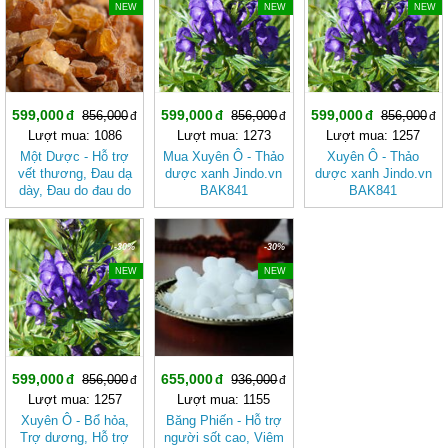
NEW
NEW
NEW
599,000
599,000
599,000
856,000
856,000
856,000
Lượt mua: 1086
Lượt mua: 1273
Lượt mua: 1257
Một Dược - Hỗ trợ
Mua Xuyên Ô - Thảo
Xuyên Ô - Thảo
vết thương, Ðau dạ
dược xanh Jindo.vn
dược xanh Jindo.vn
dày, Ðau do đau do
BAK841
BAK841
chấn thương, Đau
khớp BAK836
-30%
-30%
NEW
NEW
599,000
655,000
856,000
936,000
Lượt mua: 1257
Lượt mua: 1155
Xuyên Ô - Bổ hỏa,
Băng Phiến - Hỗ trợ
Trợ dương, Hỗ trợ
người sốt cao, Viêm