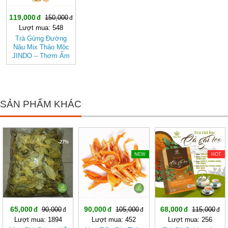
119,000
150,000
Lượt mua: 548
Trà Gừng Đường
Nâu Mix Thảo Mộc
JINDO – Thơm Ấm
Tự Nhiên, Dễ Uống
SẢN PHẨM KHÁC
-27%
-14%
-40%
NEW
HOT
65,000
90,000
68,000
90,000
105,000
115,000
Lượt mua: 1894
Lượt mua: 452
Lượt mua: 256