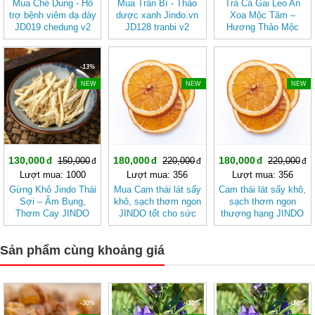
Mua Chè Dung - Hỗ
Mua Trần Bì - Thảo
Trà Cà Gai Leo An
trợ bệnh viêm dạ dày
dược xanh Jindo.vn
Xoa Mộc Tâm –
JD019 chedung v2
JD128 tranbi v2
Hương Thảo Mộc
Cho Ngày Thư Thái
-13%
-18%
-18%
NEW
NEW
NEW
130,000
180,000
180,000
150,000
220,000
220,000
Lượt mua: 1000
Lượt mua: 356
Lượt mua: 356
Gừng Khô Jindo Thái
Mua Cam thái lát sấy
Cam thái lát sấy khô,
Sợi – Ấm Bụng,
khô, sạch thơm ngon
sạch thơm ngon
Thơm Cay JINDO
JINDO tốt cho sức
thượng hạng JINDO
khỏe
tốt cho sức khỏe
Sản phẩm cùng khoảng giá
-30%
-30%
-30%