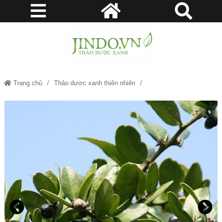
Trang chủ
Thảo dược xanh thiên nhiên
Mua Bài thuốc nam trị suy thận, thận hư cực kỳ đơn giản, không tốn kém
chi phí mà lại hiệu quả - JD218 v2