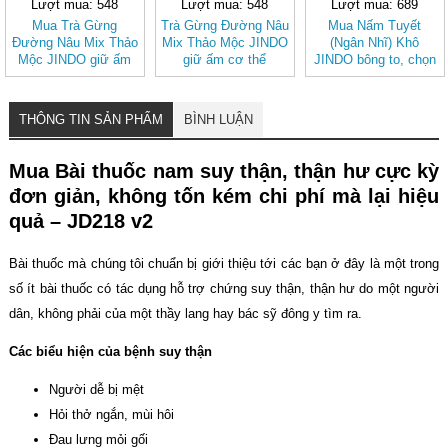
Lượt mua: 548
Lượt mua: 548
Lượt mua: 689
Mua Trà Gừng
Trà Gừng Đường Nâu
Mua Nấm Tuyết
Đường Nâu Mix Thảo
Mix Thảo Mộc JINDO
(Ngân Nhĩ) Khô
Mộc JINDO giữ ấm
giữ ấm cơ thể
JINDO bông to, chọn
cơ thể, tốt cho sức
lọc tốt cho sức khỏe
khỏe
THÔNG TIN SẢN PHẨM
BÌNH LUẬN
Mua Bài thuốc nam suy thận, thận hư cực kỳ
đơn giản, không tốn kém chi phí mà lại hiệu
quả – JD218 v2
Bài thuốc mà chúng tôi chuẩn bị giới thiệu tới các bạn ở đây là một trong
số ít bài thuốc có tác dụng hỗ trợ chứng suy thận, thận hư do một người
dân, không phải của một thầy lang hay bác sỹ đông y tìm ra.
Các biểu hiện của bệnh suy thận
Người dễ bị mệt
Hỏi thở ngắn, mùi hôi
Đau lưng mỏi gối