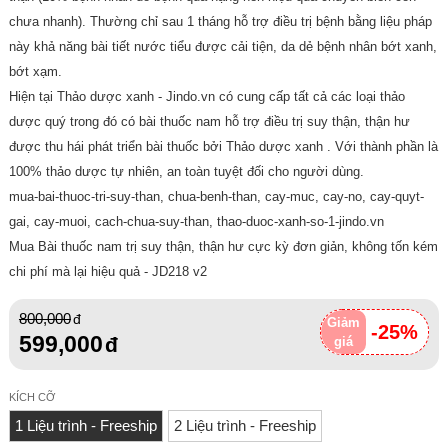
chưa nhanh). Thường chỉ sau 1 tháng hỗ trợ điều trị bệnh bằng liệu pháp
này khả năng bài tiết nước tiểu được cải tiện, da dẻ bệnh nhân bớt xanh,
bớt xạm.
Hiện tại Thảo dược xanh - Jindo.vn có cung cấp tất cả các loại thảo
dược quý trong đó có bài thuốc nam hỗ trợ điều trị suy thận, thận hư
được thu hái phát triển bài thuốc bởi Thảo dược xanh . Với thành phần là
100% thảo dược tự nhiên, an toàn tuyệt đối cho người dùng.
mua-bai-thuoc-tri-suy-than, chua-benh-than, cay-muc, cay-no, cay-quyt-
gai, cay-muoi, cach-chua-suy-than, thao-duoc-xanh-so-1-jindo.vn
Mua Bài thuốc nam trị suy thận, thận hư cực kỳ đơn giản, không tốn kém
chi phí mà lại hiệu quả - JD218 v2
800,000
Giảm
-25%
599,000
giá
KÍCH CỠ
1 Liệu trình - Freeship
2 Liệu trình - Freeship