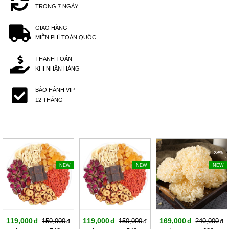
TRONG 7 NGÀY
GIAO HÀNG
MIỄN PHÍ TOÀN QUỐC
THANH TOÁN
KHI NHẬN HÀNG
BẢO HÀNH VIP
12 THÁNG
-20%
-20%
-29%
NEW
NEW
NEW
119,000
119,000
169,000
150,000
150,000
240,000