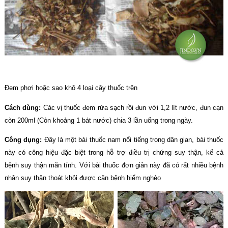
Đem phơi hoặc sao khô 4 loại cây thuốc trên
Cách dùng:
Các vị thuốc đem rửa sạch rồi đun với 1,2 lít nước, đun cạn
còn 200ml (Còn khoảng 1 bát nước) chia 3 lần uống trong ngày.
Công dụng:
Đây là một bài thuốc nam nổi tiếng trong dân gian, bài thuốc
này có công hiệu đặc biệt trong hỗ trợ điều trị chứng suy thận, kể cả
bệnh suy thận mãn tính. Với bài thuốc đơn giản này đã có rất nhiều bệnh
nhân suy thận thoát khỏi được căn bệnh hiểm nghèo