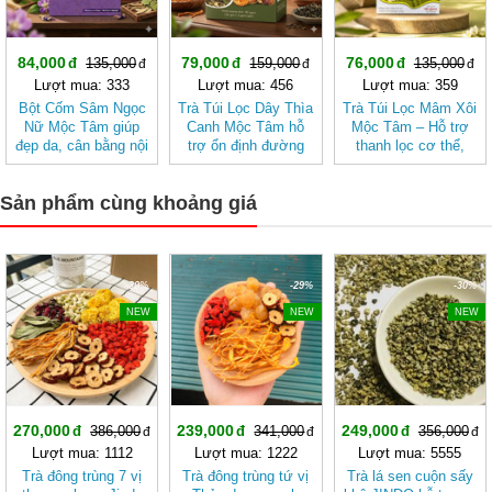
84,000
79,000
76,000
135,000
159,000
135,000
Lượt mua: 333
Lượt mua: 456
Lượt mua: 359
Bột Cốm Sâm Ngọc
Trà Túi Lọc Dây Thìa
Trà Túi Lọc Mâm Xôi
Nữ Mộc Tâm giúp
Canh Mộc Tâm hỗ
Mộc Tâm – Hỗ trợ
đẹp da, cân bằng nội
trợ ổn định đường
thanh lọc cơ thể,
tiết tố nữ
huyết
mang lại cảm giác
nhẹ nhàng
Sản phẩm cùng khoảng giá
-30%
-29%
-30%
NEW
NEW
NEW
270,000
239,000
249,000
386,000
341,000
356,000
Lượt mua: 1112
Lượt mua: 1222
Lượt mua: 5555
Trà đông trùng 7 vị
Trà đông trùng tứ vị
Trà lá sen cuộn sấy