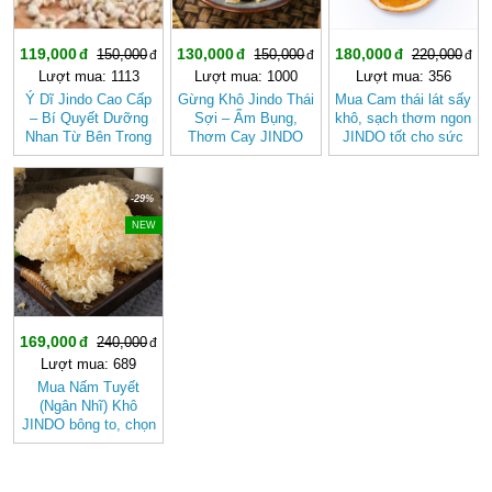
119,000
130,000
180,000
150,000
150,000
220,000
Lượt mua: 1113
Lượt mua: 1000
Lượt mua: 356
Ý Dĩ Jindo Cao Cấp
Gừng Khô Jindo Thái
Mua Cam thái lát sấy
– Bí Quyết Dưỡng
Sợi – Ấm Bụng,
khô, sạch thơm ngon
Nhan Từ Bên Trong
Thơm Cay JINDO
JINDO tốt cho sức
khỏe
-29%
NEW
169,000
240,000
Lượt mua: 689
Mua Nấm Tuyết
(Ngân Nhĩ) Khô
JINDO bông to, chọn
lọc tốt cho sức khỏe