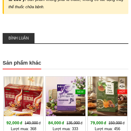
thế thuốc chữa bệnh.
BÌNH LUẬN
Sản phẩm khác
-38%
-37%
-50%
NEW
HOT
92,000
84,000
79,000
149,000
135,000
159,000
Lượt mua: 368
Lượt mua: 333
Lượt mua: 456