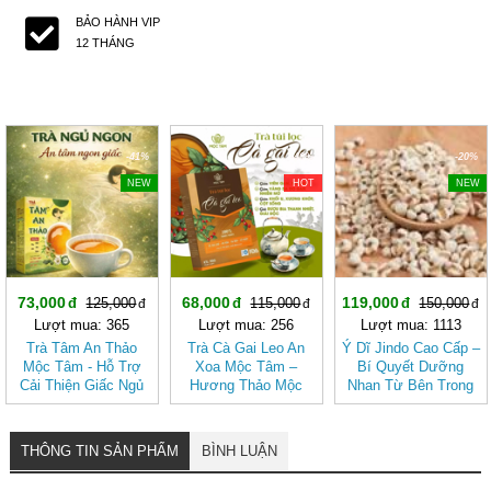
BẢO HÀNH VIP
12 THÁNG
-41%
-40%
-20%
NEW
HOT
NEW
73,000
68,000
119,000
125,000
115,000
150,000
Lượt mua: 365
Lượt mua: 256
Lượt mua: 1113
Trà Tâm An Thảo
Trà Cà Gai Leo An
Ý Dĩ Jindo Cao Cấp –
Mộc Tâm - Hỗ Trợ
Xoa Mộc Tâm –
Bí Quyết Dưỡng
Cải Thiện Giấc Ngủ
Hương Thảo Mộc
Nhan Từ Bên Trong
(Hộp 30 túi lọc)
Cho Ngày Thư Thái
THÔNG TIN SẢN PHẨM
BÌNH LUẬN