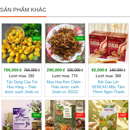
SẢN PHẨM KHÁC
-7%
-12%
-38%
NEW
NEW
700,000
290,000
92,000
760,000
330,000
149,000
Lượt mua: 292
Lượt mua: 774
Lượt mua: 368
Tác Dụng Của Trà
Mua Hoa Kim Châm -
Bột Gạo Lứt
Hoa Vàng – Thảo
Thảo dược xanh
SENCAO Mộc Tâm
dược xanh Jindo.vn
Jindo.vn JD122
Thơm Ngon Thanh
JD124 trahoavang v2
hoakimcham v2
Nhẹ, Phù Hợp Ăn
Kiêng
-37%
-50%
-43%
NEW
HOT
HOT