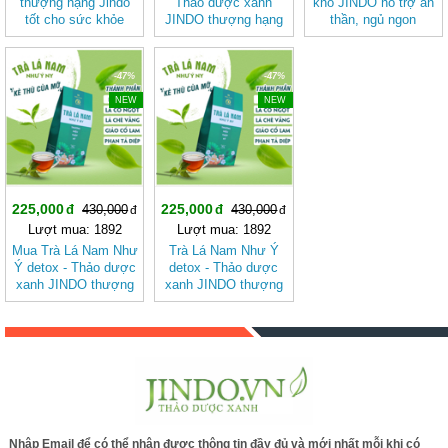
thượng hạng Jindo
Thảo dược xanh
khô JINDO hỗ trợ an
tốt cho sức khỏe
JINDO thượng hạng
thần, ngủ ngon
12g tác dụng giúp
đẹp da, tốt cho sức
khỏe
-47%
-47%
NEW
NEW
225,000
225,000
430,000
430,000
Lượt mua: 1892
Lượt mua: 1892
Mua Trà Lá Nam Như
Trà Lá Nam Như Ý
Ý detox - Thảo dược
detox - Thảo dược
xanh JINDO thượng
xanh JINDO thượng
hạng hỗ trợ đường
hạng hỗ trợ đường
tiêu hóa, hỗ trợ giảm
tiêu hóa, hỗ trợ giảm
cân , thải độc gan
cân , thải độc gan
hiệu quả
hiệu quả chính hãng
Nhập Email để có thể nhận được thông tin đầy đủ và mới nhất mỗi khi có