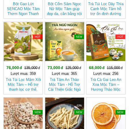
Bột Gạo Lứt
Bột Cốm Sâm Ngọc
Trà Túi Lọc Dây Thìa
SENCAO Mộc Tâm
Nữ Mộc Tâm giúp
Canh Mộc Tâm hỗ
Thơm Ngon Thanh
đẹp da, cân bằng nội
trợ ổn định đường
Nhẹ, Phù Hợp Ăn
tiết tố nữ
huyết
Kiêng
-43%
-41%
-40%
HOT
NEW
HOT
76,000
73,000
68,000
135,000
125,000
115,000
Lượt mua: 359
Lượt mua: 365
Lượt mua: 256
Trà Túi Lọc Mâm Xôi
Trà Tâm An Thảo
Trà Cà Gai Leo An
Mộc Tâm – Hỗ trợ
Mộc Tâm - Hỗ Trợ
Xoa Mộc Tâm –
thanh lọc cơ thể,
Cải Thiện Giấc Ngủ
Hương Thảo Mộc
mang lại cảm giác
(Hộp 30 túi lọc)
Cho Ngày Thư Thái
nhẹ nhàng
-20%
-13%
-18%
NEW
NEW
NEW