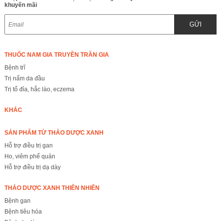
khuyến mãi
GỬI
THUỐC NAM GIA TRUYỀN TRẦN GIA
Bệnh trĩ
Trị nấm da đầu
Trị tổ đỉa, hắc lào, eczema
KHÁC
SẢN PHẨM TỪ THẢO DƯỢC XANH
Hỗ trợ điều trị gan
Ho, viêm phế quản
Hỗ trợ điều trị dạ dày
THẢO DƯỢC XANH THIÊN NHIÊN
Bệnh gan
Bệnh tiêu hóa