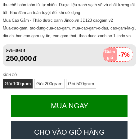
thu chế hoàn toàn từ tự nhiên. Dược liệu xanh sạch sẽ và chất lượng rất
tốt. Bảo đảm an toàn tuyệt đối khi sử dụng.
Mua Cao Gắm - Thảo dược xanh Jindo.vn JD123 caogam v2
Mua-cao-gam, tac-dung-cua-cao-gam, mua-cao-gam-o-dau, cao-gam-la-gi,
dia-chi-ban-cao-gam-uy-tin, cao-gam-that, thao-duoc-xanh-so-1-jindo.vn
270,000
Giảm
-7%
250,000
giá
KÍCH CỠ
Gói 100gram
Gói 200gram
Gói 500gram
MUA NGAY
CHO VÀO GIỎ HÀNG