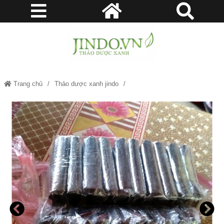
Trang chủ
Thảo dược xanh jindo
Mua Cao Gắm - Thảo dược xanh Jindo.vn JD123 caogam v2