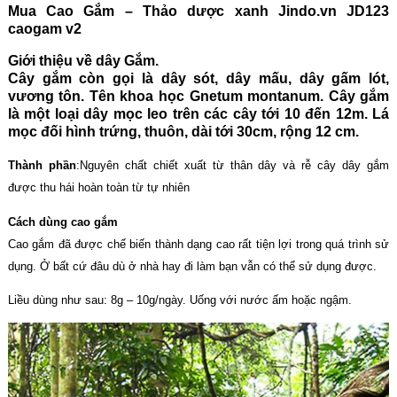
Mua Cao Gắm – Thảo dược xanh Jindo.vn JD123
caogam v2
Giới thiệu về dây Gắm.
Cây gắm còn gọi là dây sót, dây mấu, dây gấm lót,
vương tôn. Tên khoa học Gnetum montanum. Cây gắm
là một loại dây mọc leo trên các cây tới 10 đến 12m. Lá
mọc đối hình trứng, thuôn, dài tới 30cm, rộng 12 cm.
Thành phần
:Nguyên chất chiết xuất từ thân dây và rễ cây dây gắm
được thu hái hoàn toàn từ tự nhiên
Cách dùng cao gắm
Cao gắm đã được chế biến thành dạng cao rất tiện lợi trong quá trình sử
dụng. Ở bất cứ đâu dù ở nhà hay đi làm bạn vẫn có thể sử dụng được.
Liều dùng như sau: 8g – 10g/ngày. Uống với nước ấm hoặc ngậm.