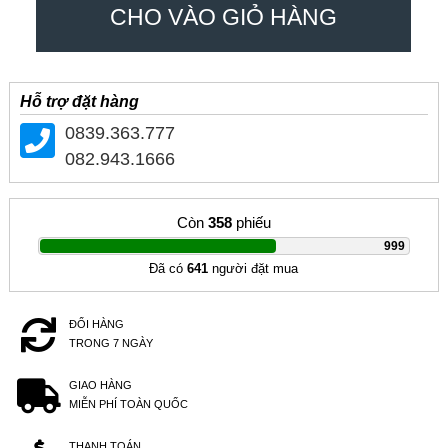
CHO VÀO GIỎ HÀNG
Hỗ trợ đặt hàng
0839.363.777
082.943.1666
Còn
358
phiếu
|
999
Đã có
641
người đặt mua
ĐỔI HÀNG
TRONG 7 NGÀY
GIAO HÀNG
MIỄN PHÍ TOÀN QUỐC
THANH TOÁN