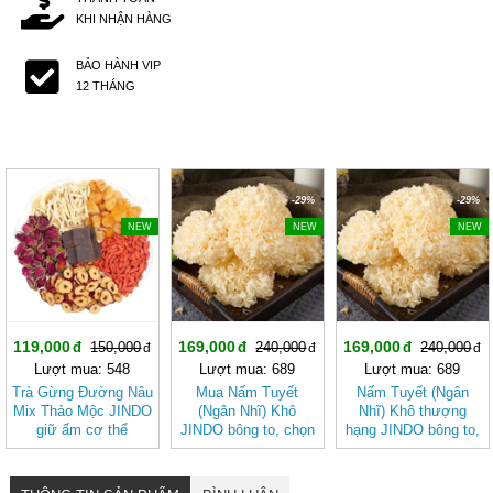
KHI NHẬN HÀNG
BẢO HÀNH VIP
12 THÁNG
-20%
-29%
-29%
NEW
NEW
NEW
119,000
169,000
169,000
150,000
240,000
240,000
Lượt mua: 548
Lượt mua: 689
Lượt mua: 689
Trà Gừng Đường Nâu
Mua Nấm Tuyết
Nấm Tuyết (Ngân
Mix Thảo Mộc JINDO
(Ngân Nhĩ) Khô
Nhĩ) Khô thượng
giữ ấm cơ thể
JINDO bông to, chọn
hạng JINDO bông to,
lọc tốt cho sức khỏe
chọn lọc