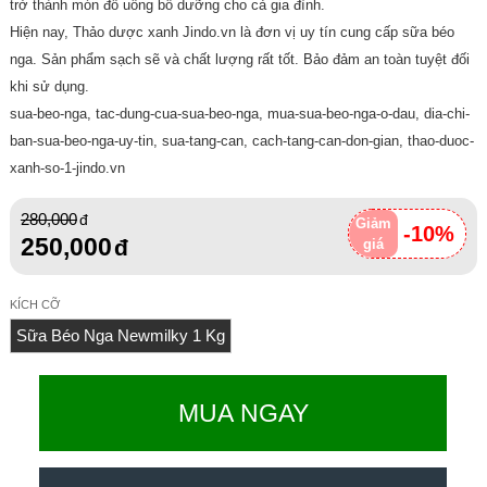
trở thành món đồ uống bổ dưỡng cho cả gia đình.
Hiện nay, Thảo dược xanh Jindo.vn là đơn vị uy tín cung cấp sữa béo
nga. Sản phẩm sạch sẽ và chất lượng rất tốt. Bảo đảm an toàn tuyệt đối
khi sử dụng.
sua-beo-nga, tac-dung-cua-sua-beo-nga, mua-sua-beo-nga-o-dau, dia-chi-
ban-sua-beo-nga-uy-tin, sua-tang-can, cach-tang-can-don-gian, thao-duoc-
xanh-so-1-jindo.vn
280,000
Giảm
-10%
250,000
giá
KÍCH CỠ
Sữa Béo Nga Newmilky 1 Kg
MUA NGAY