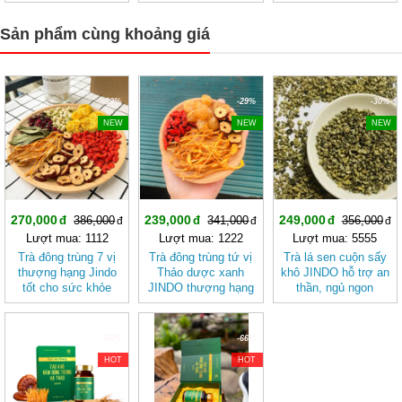
khỏe
tốt cho sức khỏe
cơ thể, tốt cho sức
khỏe
Sản phẩm cùng khoảng giá
-30%
-29%
-30%
NEW
NEW
NEW
270,000
239,000
249,000
386,000
341,000
356,000
Lượt mua: 1112
Lượt mua: 1222
Lượt mua: 5555
Trà đông trùng 7 vị
Trà đông trùng tứ vị
Trà lá sen cuộn sấy
thượng hạng Jindo
Thảo dược xanh
khô JINDO hỗ trợ an
tốt cho sức khỏe
JINDO thượng hạng
thần, ngủ ngon
12g tác dụng giúp
đẹp da, tốt cho sức
khỏe
-66%
-66%
HOT
HOT