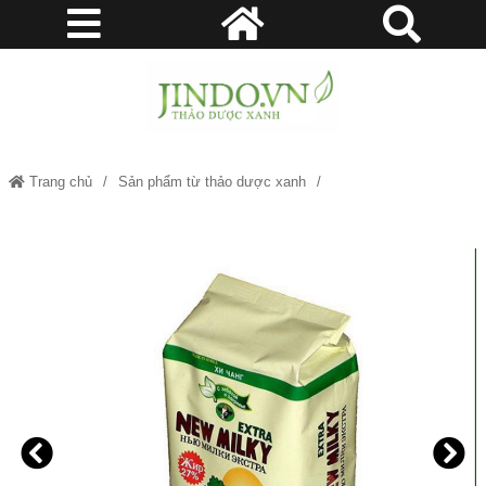
Trang chủ
Sản phẩm từ thảo dược xanh
Sữa béo tăng cân Nga - JD258 suabeotangcan