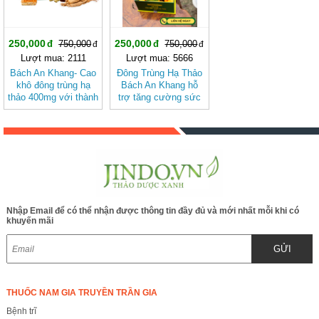
250,000
250,000
750,000
750,000
Lượt mua: 2111
Lượt mua: 5666
Bách An Khang- Cao
Đông Trùng Hạ Thảo
khô đông trùng hạ
Bách An Khang hỗ
thảo 400mg với thành
trợ tăng cường sức
phần 8 in 1 đậm đặc
khỏe, giảm mệt mỏi
gấp 10 giúp khoẻ từ
(hộp 30 viên)
bên trong bảo vệ gia
đình bạn
Nhập Email để có thể nhận được thông tin đầy đủ và mới nhất mỗi khi có
khuyến mãi
GỬI
THUỐC NAM GIA TRUYỀN TRẦN GIA
Bệnh trĩ